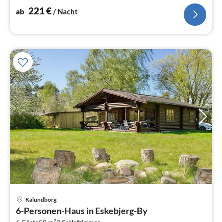
elektrische Kochplatten)
221
€
ab
/ Nacht
Kalundborg
Pre
6-Personen-Haus in Eskebjerg-By
ab
2