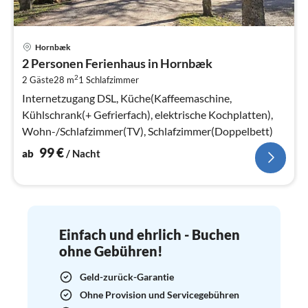
Pre
Hornbæk
ab
2 Personen Ferienhaus in Hornbæk
1
2
2 Gäste
28 m
1
Schlafzimmer
pr
Na
Internetzugang DSL, Küche(Kaffeemaschine,
Kühlschrank(+ Gefrierfach), elektrische Kochplatten),
Wohn-/Schlafzimmer(TV), Schlafzimmer(Doppelbett)
99
€
ab
/ Nacht
Einfach und ehrlich - Buchen
ohne Gebühren!
Geld-zurück-Garantie
Ohne Provision und Servicegebühren