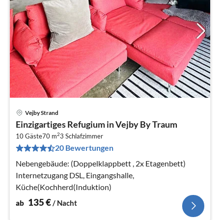
Vejby Strand
Pre
Einzigartiges Refugium in Vejby By Traum
ab
2
1
10 Gäste
70 m
3
Schlafzimmer
20 Bewertungen
pr
Na
Nebengebäude: (Doppelklappbett , 2x Etagenbett)
Internetzugang DSL, Eingangshalle,
Küche(Kochherd(Induktion)
135
€
ab
/ Nacht