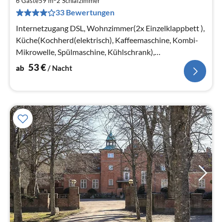
5
6 Gäste
59 m
2
Schlafzimmer
33 Bewertungen
pr
Na
Internetzugang DSL, Wohnzimmer(2x Einzelklappbett ),
Küche(Kochherd(elektrisch), Kaffeemaschine, Kombi-
Mikrowelle, Spülmaschine, Kühlschrank),
Wohn-/Schlafzimmer(TV, Chromecast)
53
€
ab
/ Nacht