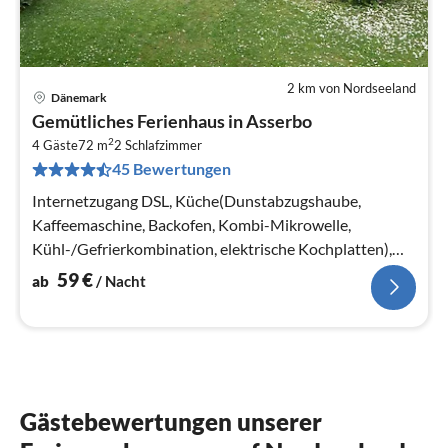
2 km von Nordseeland
Dänemark
Pre
Gemütliches Ferienhaus in Asserbo
ab
2
6
4 Gäste
72 m
2
Schlafzimmer
45 Bewertungen
pr
Na
Internetzugang DSL, Küche(Dunstabzugshaube,
Kaffeemaschine, Backofen, Kombi-Mikrowelle,
Kühl-/Gefrierkombination, elektrische Kochplatten),
Wohn-/Schlafzimmer(TV, Herd(Holz))
59
€
ab
/ Nacht
Gästebewertungen unserer