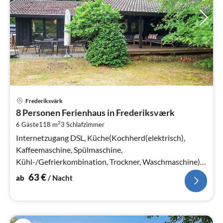
Pre
Frederiksvärk
ab
8 Personen Ferienhaus in Frederiksværk
6
2
6 Gäste
118 m
3
Schlafzimmer
pr
Na
Internetzugang DSL, Küche(Kochherd(elektrisch),
Kaffeemaschine, Spülmaschine,
Kühl-/Gefrierkombination, Trockner, Waschmaschine),
Wohn-/Schlafzimmer(TV, Herd(Holz)
63
€
ab
/ Nacht