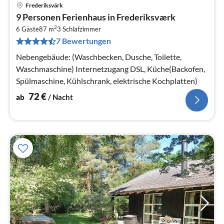
Frederiksvärk
Pre
9 Personen Ferienhaus in Frederiksværk
ab
2
7
6 Gäste
87 m
3
Schlafzimmer
7 Bewertungen
pr
Na
Nebengebäude: (Waschbecken, Dusche, Toilette,
Waschmaschine) Internetzugang DSL, Küche(Backofen,
Spülmaschine, Kühlschrank, elektrische Kochplatten)
72
€
ab
/ Nacht