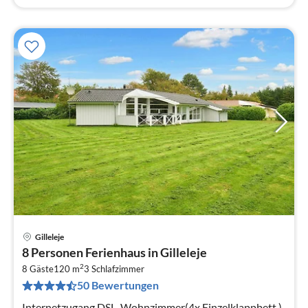
Gilleleje
Pre
8 Personen Ferienhaus in Gilleleje
ab
2
1
8 Gäste
120 m
3
Schlafzimmer
50 Bewertungen
pr
Na
Internetzugang DSL, Wohnzimmer(4x Einzelklappbett ),