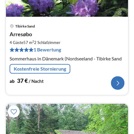
Tibirke Sand
Pre
Arresøbo
ab
3
2
4 Gäste
57 m
2
Schlafzimmer
pr
1 Bewertung
Na
Sommerhaus in Dänemark (Nordseeland - Tibirke Sand
Kostenfreie Stornierung
37
€
ab
/ Nacht