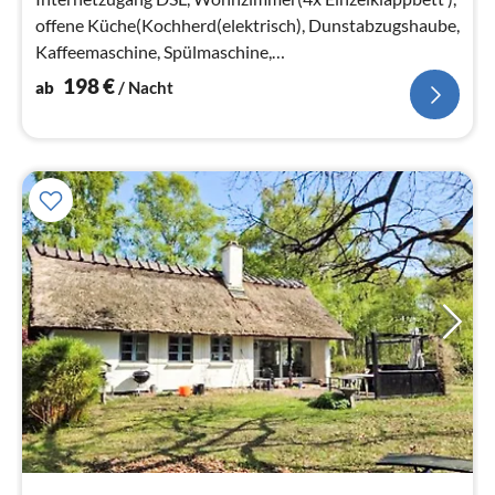
offene Küche(Kochherd(elektrisch), Dunstabzugshaube,
Kaffeemaschine, Spülmaschine,
Kühl-/Gefrierkombination, Waschmaschine)
198
€
ab
/ Nacht