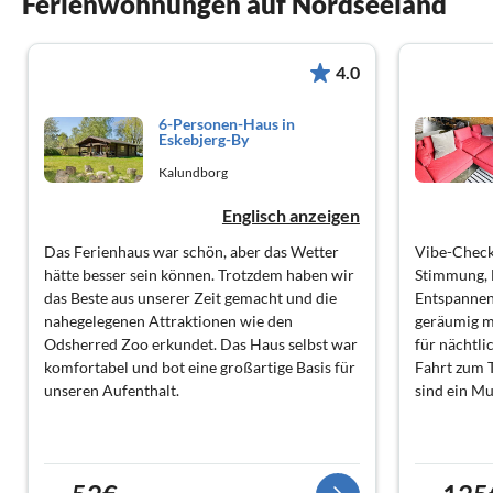
Ferienwohnungen auf Nordseeland
4.0
6-Personen-Haus in
Eskebjerg-By
Kalundborg
Englisch anzeigen
Das Ferienhaus war schön, aber das Wetter
Vibe-Check:
hätte besser sein können. Trotzdem haben wir
Stimmung, 
das Beste aus unserer Zeit gemacht und die
Entspannen 
nahegelegenen Attraktionen wie den
geräumig m
Odsherred Zoo erkundet. Das Haus selbst war
für nächtli
komfortabel und bot eine großartige Basis für
Fahrt zum T
unseren Aufenthalt.
sind ein Mu