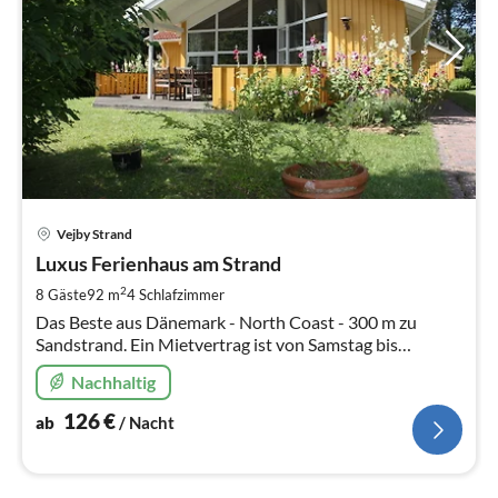
Pre
Vejby Strand
ab
1
Luxus Ferienhaus am Strand
pr
2
8 Gäste
92 m
4
Schlafzimmer
Na
Das Beste aus Dänemark - North Coast - 300 m zu
Sandstrand. Ein Mietvertrag ist von Samstag bis
Samstag. Es kann eine Woche, 14 Tage oder mehr sein.
Nachhaltig
126
€
ab
/ Nacht