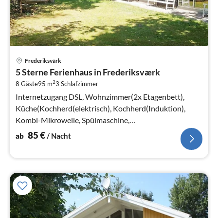
Pre
Frederiksvärk
ab
5 Sterne Ferienhaus in Frederiksværk
8
2
8 Gäste
95 m
3
Schlafzimmer
pr
Na
Internetzugang DSL, Wohnzimmer(2x Etagenbett),
Küche(Kochherd(elektrisch), Kochherd(Induktion),
Kombi-Mikrowelle, Spülmaschine,
Kühl-/Gefrierkombination)
85
€
ab
/ Nacht