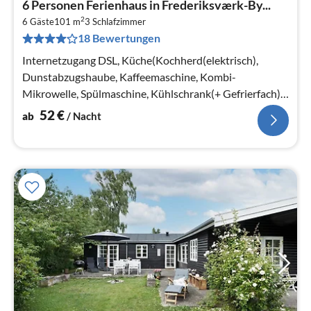
6 Personen Ferienhaus in Frederiksværk-By...
ab
2
5
6 Gäste
101 m
3
Schlafzimmer
18 Bewertungen
pr
Na
Internetzugang DSL, Küche(Kochherd(elektrisch),
Dunstabzugshaube, Kaffeemaschine, Kombi-
Mikrowelle, Spülmaschine, Kühlschrank(+ Gefrierfach)),
Wohn-/Schlafzimmer(Herd(Holz)
52
€
ab
/ Nacht