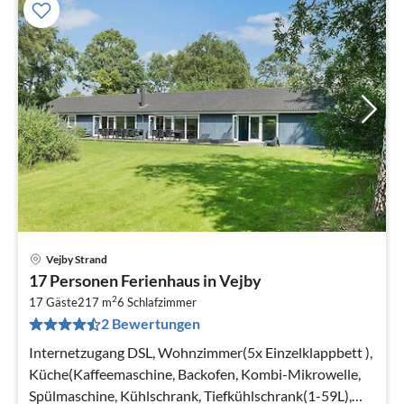
Vejby Strand
Pre
17 Personen Ferienhaus in Vejby
ab
2
2
17 Gäste
217 m
6
Schlafzimmer
2 Bewertungen
pr
Na
Internetzugang DSL, Wohnzimmer(5x Einzelklappbett ),
Küche(Kaffeemaschine, Backofen, Kombi-Mikrowelle,
Spülmaschine, Kühlschrank, Tiefkühlschrank(1-59L),