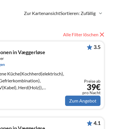
Zur Kartenansicht
Sortieren: Zufällig
Alle Filter löschen
3.5
sonen in Væggerløse
er
gen
ene Küche(Kochherd(elektrisch),
Gefrierkombination),
Preise ab
39€
Kabel), Herd(Holz)),
pro Nacht
bett)
Zum Angebot
4.1
sonen in Væggerløse