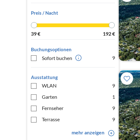
Preis / Nacht
39
€
192
€
Buchungsoptionen
9
Sofort buchen
Ausstattung
WLAN
9
Garten
1
Fernseher
9
Terrasse
9
mehr anzeigen