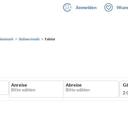
Anmelden
Wuns
änemark
Südsee-Inseln
Falster
Anreise
Abreise
Gä
2 