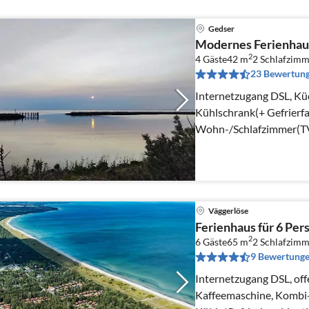
Gedser
Modernes Ferienhaus
2
4 Gäste
42 m
2
Schlafzimm
23 Bewertun
Internetzugang DSL, Kü
Kühlschrank(+ Gefrierfac
Wohn-/Schlafzimmer(TV)
Väggerlöse
Ferienhaus für 6 Per
2
6 Gäste
65 m
2
Schlafzimm
9 Bewertung
Internetzugang DSL, off
Kaffeemaschine, Kombi-