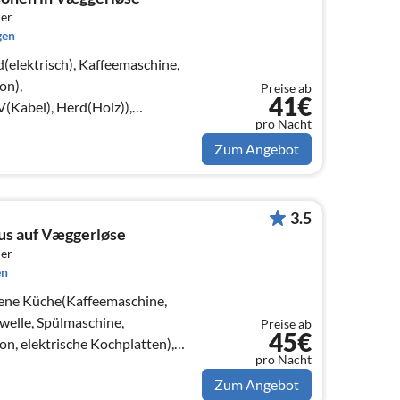
er
gen
(elektrisch), Kaffeemaschine,
on),
Preise ab
41€
Kabel), Herd(Holz)),
pro Nacht
bett), Schlafzimmer(2x
Zum Angebot
3.5
us auf Væggerløse
er
en
fene Küche(Kaffeemaschine,
elle, Spülmaschine,
Preise ab
45€
n, elektrische Kochplatten),
pro Nacht
(Kabel))
Zum Angebot