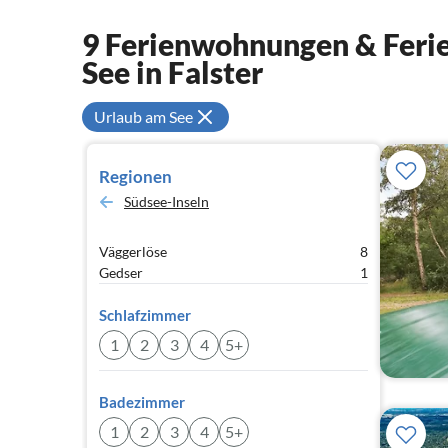
9 Ferienwohnungen & Ferie
See in Falster
Urlaub am See
Regionen
Südsee-Inseln
Väggerlöse
8
Gedser
1
Schlafzimmer
1
2
3
4
5+
Badezimmer
1
2
3
4
5+