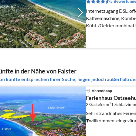
5 Bewertung
Internetzugang DSL, off
Kaffeemaschine, Kombi-
Kühl-/Gefrierkombinati
Wohn-/Schlafzimmer(TV
nfte in der Nähe von Falster
erkünfte entsprechen Ihrer Suche, liegen jedoch außerhalb des
Ahrenshoop
Ferienhaus Ostseeh
2
2 Gäste
55 m
1
Schlafzimm
Sehr strandnahes Feri
❣️willkommen, eingezäu