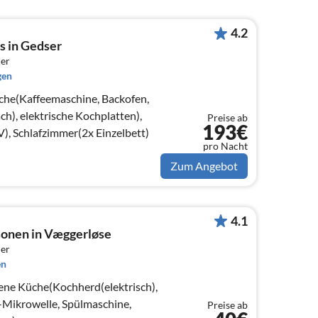
4.2
 in Gedser
er
gen
che(Kaffeemaschine, Backofen,
h), elektrische Kochplatten),
Preise ab
193€
, Schlafzimmer(2x Einzelbett)
pro Nacht
Zum Angebot
4.1
sonen in Væggerløse
er
en
ene Küche(Kochherd(elektrisch),
Mikrowelle, Spülmaschine,
Preise ab