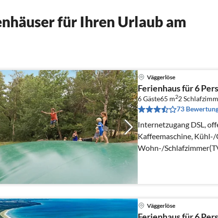
nhäuser für Ihren Urlaub am
Väggerlöse
Ferienhaus für 6 Per
2
6 Gäste
65 m
2
Schlafzimm
73 Bewertun
Internetzugang DSL, off
Kaffeemaschine, Kühl-/
Wohn-/Schlafzimmer(TV(
Schlafzimmer(4x Etagen
Väggerlöse
Ferienhaus für 6 Per