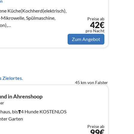
en
ene Küche(Kochherd(elektrisch),
Mikrowelle, Spülmaschine,
Preise ab
42€
on),
pro Nacht
(Kabel), Herd(Holz)
Zum Angebot
 Zielortes.
45 km von Falster
und in Ahrenshoop
er
enhaus, bis❣️4 Hunde KOSTENLOS
nter Garten
Preise ab
99€