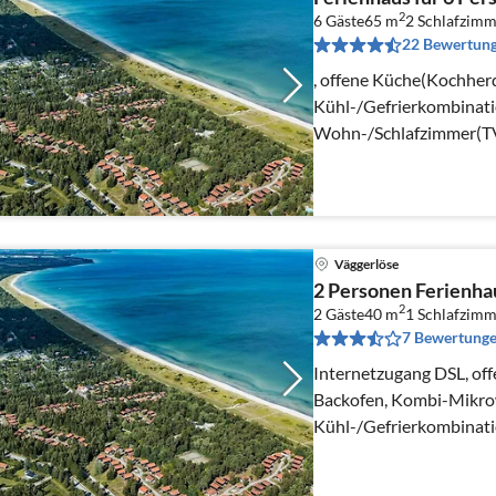
2
6 Gäste
65 m
2
Schlafzimm
22 Bewertun
, offene Küche(Kochherd
Kühl-/Gefrierkombinati
Wohn-/Schlafzimmer(TV(
Schlafzimmer(4x Etagen
Einzelbett)
Väggerlöse
2 Personen Ferienha
2
2 Gäste
40 m
1
Schlafzimm
7 Bewertung
Internetzugang DSL, of
Backofen, Kombi-Mikrow
Kühl-/Gefrierkombinatio
Wohn-/Schlafzimmer(TV