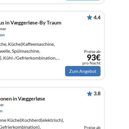
4.4
us in Væggerløse-By Traum
mmer
gen
che, Küche(Kaffeemaschine,
elle, Spülmaschine,
Preise ab
93€
), Kühl-/Gefrierkombination,
pro Nacht
)
Zum Angebot
3.8
sonen in Væggerløse
er
en
ene Küche(Kochherd(elektrisch),
Gefrierkombination),
Preise ab