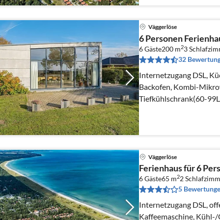
Väggerlöse
6 Personen Ferienha
2
6 Gäste
200 m
3
Schlafzi
32 Bewertun
Internetzugang DSL, Kü
Backofen, Kombi-Mikrow
Tiefkühlschrank(60-99L
elektrische Kochplatten
Väggerlöse
Ferienhaus für 6 Per
2
6 Gäste
65 m
2
Schlafzimm
5 Bewertung
Internetzugang DSL, off
Kaffeemaschine, Kühl-/