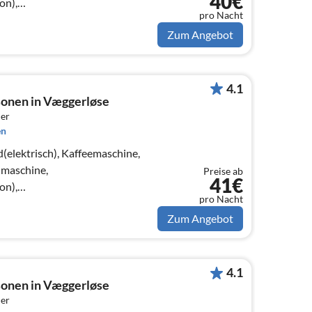
40€
on),
pro Nacht
(Kabel), Herd(Holz)
Zum Angebot
4.1
sonen in Væggerløse
er
en
(elektrisch), Kaffeemaschine,
lmaschine,
Preise ab
41€
on),
pro Nacht
(Kabel), Herd(Holz), DVD-
Zum Angebot
4.1
sonen in Væggerløse
er