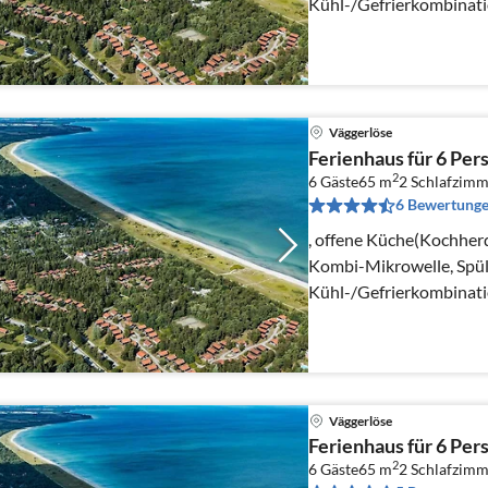
Kühl-/Gefrierkombinati
Wohn-/Schlafzimmer(TV
Väggerlöse
Ferienhaus für 6 Per
2
6 Gäste
65 m
2
Schlafzimm
6 Bewertung
, offene Küche(Kochherd
Kombi-Mikrowelle, Spü
Kühl-/Gefrierkombinati
Wohn-/Schlafzimmer(TV
Spieler, Radio)
Väggerlöse
Ferienhaus für 6 Per
2
6 Gäste
65 m
2
Schlafzimm