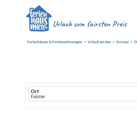
Ferienhäuser & Ferienwohnungen
Urlaub am See
Europa
D
Ferienhausmiete
Ort
logo