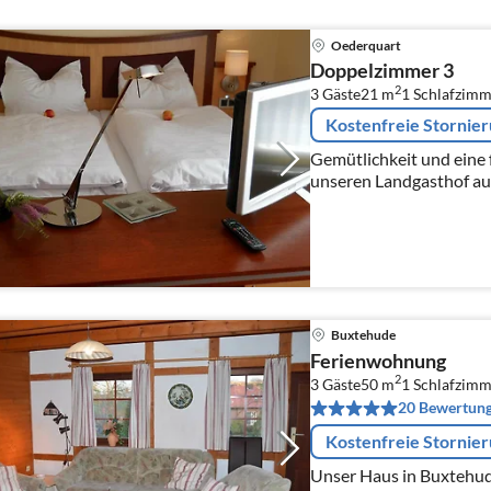
Oederquart
Doppelzimmer 3
2
3 Gäste
21 m
1
Schlafzimm
Kostenfreie Stornie
Gemütlichkeit und eine
unseren Landgasthof au
befindet sich seit 1913 
wieder behutsam...
Buxtehude
Ferienwohnung
2
3 Gäste
50 m
1
Schlafzimm
20 Bewertun
Kostenfreie Stornie
Unser Haus in Buxtehud