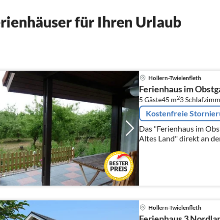
ienhäuser für Ihren Urlaub
Hollern-Twielenfleth
Ferienhaus im Obstg
2
5 Gäste
45 m
3
Schlafzimm
Kostenfreie Stornie
Das "Ferienhaus im Obst
Altes Land" direkt an de
Hollern-Twielenfleth
Ferienhaus 3 Nordla