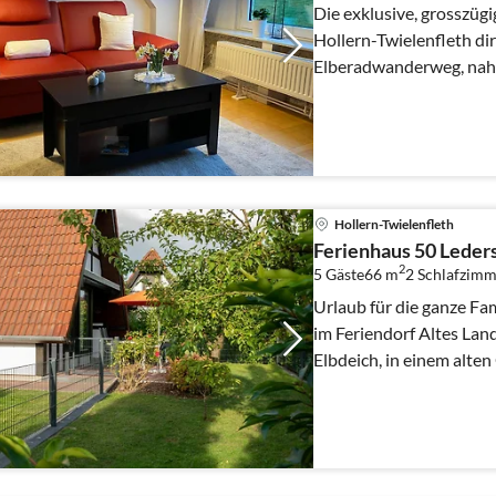
Die exklusive, grosszüg
Hollern-Twielenfleth di
Elberadwanderweg, nahe
Hollern-Twielenfleth
Ferienhaus 50 Leders
2
5 Gäste
66 m
2
Schlafzimm
Urlaub für die ganze Fa
im Feriendorf Altes Land
Elbdeich, in einem alten