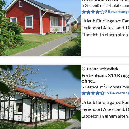
2
5 Gäste
60 m
2
Schlafzimm
9 Bewertung
Urlaub für die ganze Fa
Feriendorf Altes Land. D
Elbdeich, in einem alte
Hollern-Twielenfleth.
Hollern-Twielenfleth
Ferienhaus 313 Kogg
ohne...
2
5 Gäste
60 m
2
Schlafzimm
19 Bewertun
Urlaub für die ganze Fa
Feriendorf Altes Land. D
Elbdeich, in einem alte
Hollern-Twielenfleth.