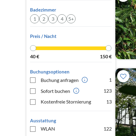
Badezimmer
1
2
3
4
5+
Preis / Nacht
40
€
150
€
Buchungsoptionen
1
Buchung anfragen
123
Sofort buchen
Kostenfreie Stornierung
13
Ausstattung
WLAN
122