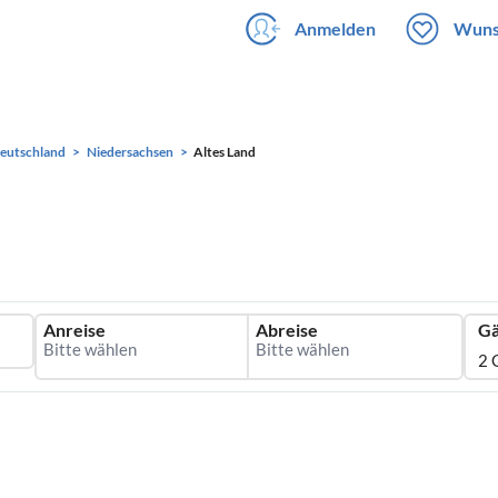
Anmelden
Wuns
eutschland
Niedersachsen
Altes Land
Anreise
Abreise
Gä
2 