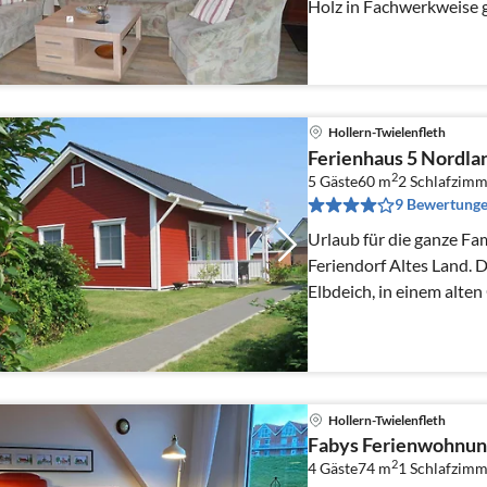
Holz in Fachwerkweise g
mit Einliegerwohnung, 
genutzt.
Hollern-Twielenfleth
Ferienhaus 5 Nordla
2
5 Gäste
60 m
2
Schlafzimm
9 Bewertung
Urlaub für die ganze Fa
Feriendorf Altes Land. D
Elbdeich, in einem alte
Hollern-Twielenfleth.
Hollern-Twielenfleth
Fabys Ferienwohnun
2
4 Gäste
74 m
1
Schlafzimm