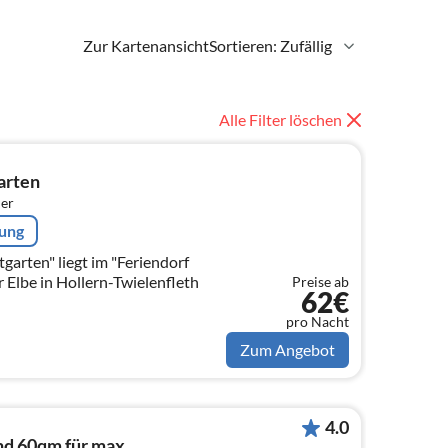
Zur Kartenansicht
Sortieren: Zufällig
Alle Filter löschen
arten
er
rung
garten" liegt im "Feriendorf
r Elbe in Hollern-Twielenfleth
Preise ab
62€
pro Nacht
Zum Angebot
4.0
nd 60qm für max.