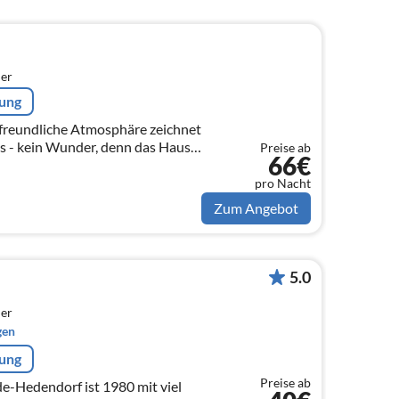
er
rung
 freundliche Atmosphäre zeichnet
s - kein Wunder, denn das Haus
Preise ab
66€
in Familienbesitz, wurde immer
pro Nacht
Zum Angebot
5.0
er
gen
rung
Preise ab
e-Hedendorf ist 1980 mit viel