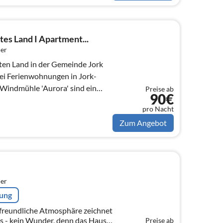
es Land I Apartment...
er
en Land in der Gemeinde Jork
e Windmühle 'Aurora' sind ein
Preise ab
90€
pro Nacht
Zum Angebot
er
rung
 freundliche Atmosphäre zeichnet
s - kein Wunder, denn das Haus
Preise ab