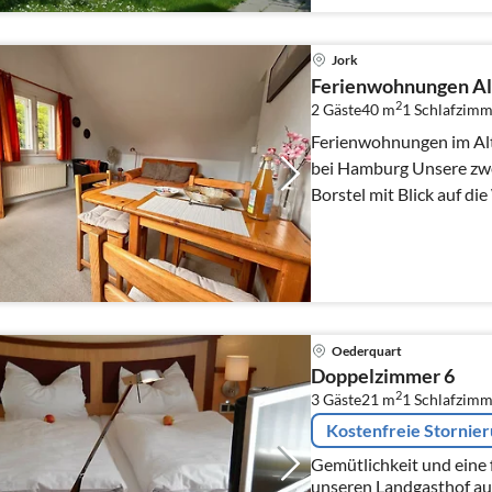
Jork
Ferienwohnungen Alt
2
2 Gäste
40 m
1
Schlafzimm
Ferienwohnungen im Alt
bei Hamburg Unsere zwei Ferienwohnungen in Jork-
Borstel mit Blick auf di
idealer Ausgangspu...
Oederquart
Doppelzimmer 6
2
3 Gäste
21 m
1
Schlafzimm
Kostenfreie Stornie
Gemütlichkeit und eine
unseren Landgasthof au