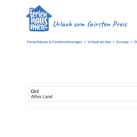
Ferienhäuser & Ferienwohnungen
Urlaub am See
Europa
D
Ferienhausmiete
Ort
logo