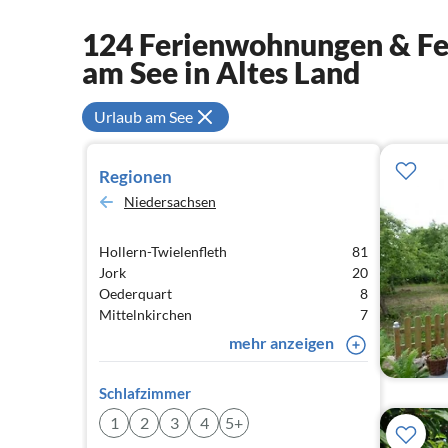
124 Ferienwohnungen & Fer
am See in Altes Land
Urlaub am See
Regionen
Niedersachsen
Hollern-Twielenfleth
81
Jork
20
Oederquart
8
Mittelnkirchen
7
mehr anzeigen
Schlafzimmer
1
2
3
4
5+