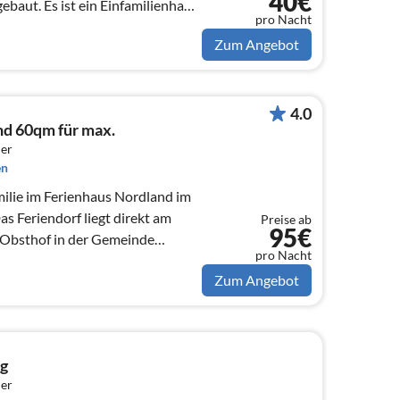
40€
ebaut. Es ist ein Einfamilienhaus
pro Nacht
diese wird als Ferienwohnung
Zum Angebot
4.0
nd 60qm für max.
er
en
milie im Ferienhaus Nordland im
as Feriendorf liegt direkt am
Preise ab
95€
n Obsthof in der Gemeinde
pro Nacht
Zum Angebot
g
er