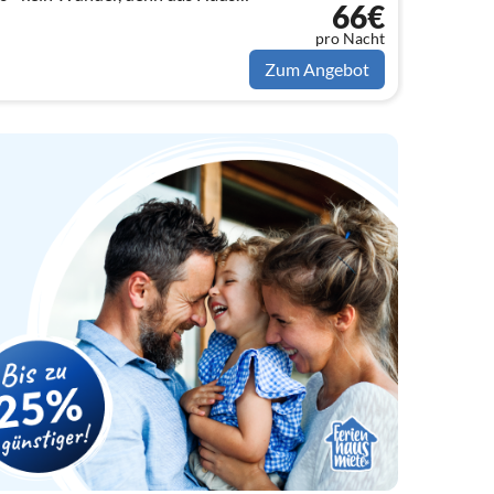
66€
in Familienbesitz, wurde immer
pro Nacht
Zum Angebot