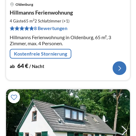
Oldenburg
Pre
Hillmanns Ferienwohnung
ab
6
2
4 Gäste
65 m
2
Schlafzimmer (+1)
pr
8 Bewertungen
Na
Hillmanns Ferienwohnung in Oldenburg, 65 m², 3
Zimmer, max. 4 Personen.
Kostenfreie Stornierung
64
€
ab
/ Nacht