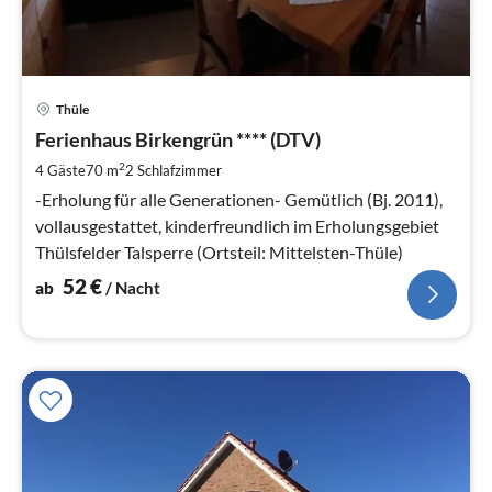
Pre
Thüle
ab
5
Ferienhaus Birkengrün **** (DTV)
pr
2
4 Gäste
70 m
2
Schlafzimmer
Na
-Erholung für alle Generationen- Gemütlich (Bj. 2011),
vollausgestattet, kinderfreundlich im Erholungsgebiet
Thülsfelder Talsperre (Ortsteil: Mittelsten-Thüle)
52
€
ab
/ Nacht