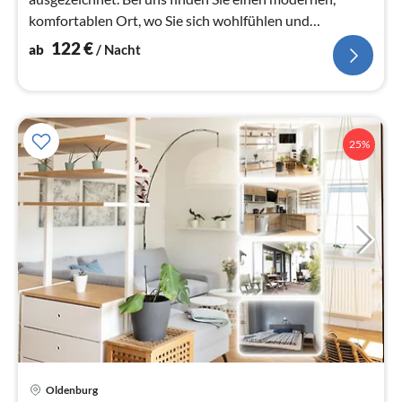
komfortablen Ort, wo Sie sich wohlfühlen und
entspannen können.
122
€
ab
/ Nacht
25%
Oldenburg