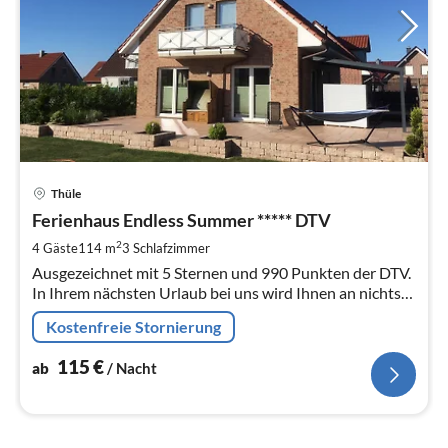
Pre
Thüle
ab
1
Ferienhaus Endless Summer ***** DTV
pr
2
4 Gäste
114 m
3
Schlafzimmer
Na
Ausgezeichnet mit 5 Sternen und 990 Punkten der DTV.
In Ihrem nächsten Urlaub bei uns wird Ihnen an nichts
fehlen. Ob Wellness, Ruhe, Sport oder Badeurlaub. Hier
Kostenfreie Stornierung
haben Sie alles.
115
€
ab
/ Nacht