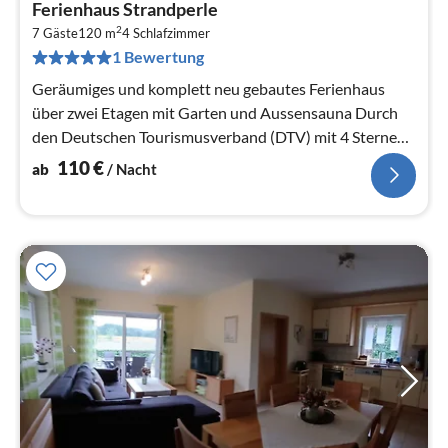
Pre
Ferienhaus Strandperle
ab
2
1
7 Gäste
120 m
4
Schlafzimmer
1 Bewertung
pr
Na
Geräumiges und komplett neu gebautes Ferienhaus
über zwei Etagen mit Garten und Aussensauna Durch
den Deutschen Tourismusverband (DTV) mit 4 Sternen
ausgezeichnet.
110
€
ab
/ Nacht