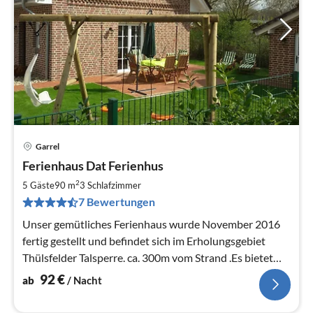
Garrel
Pre
Ferienhaus Dat Ferienhus
ab
9
2
5 Gäste
90 m
3
Schlafzimmer
pr
7 Bewertungen
Na
Unser gemütliches Ferienhaus wurde November 2016
fertig gestellt und befindet sich im Erholungsgebiet
Thülsfelder Talsperre. ca. 300m vom Strand .Es bietet
Platz bis zu 5 Personen.
92
€
ab
/ Nacht