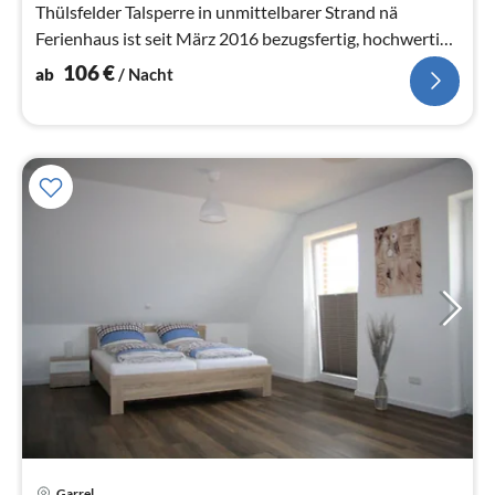
Thülsfelder Talsperre in unmittelbarer Strand nä
Ferienhaus ist seit März 2016 bezugsfertig, hochwertig
und modern ausgestattet.
106
€
ab
/ Nacht
Pre
Garrel