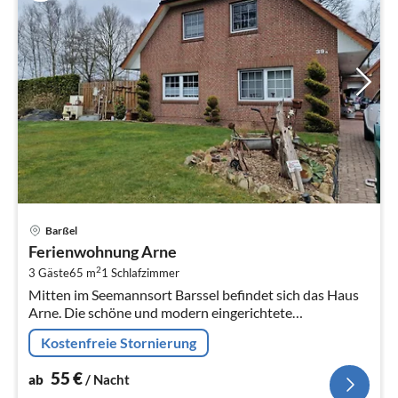
Pre
Barßel
ab
Ferienwohnung Arne
5
2
3 Gäste
65 m
1
Schlafzimmer
pr
Mitten im Seemannsort Barssel befindet sich das Haus
Na
Arne. Die schöne und modern eingerichtete
Ferienwohnung im Obergeschoss bietet ausreichend
Kostenfreie Stornierung
Platz für 2 Personen.
55
€
ab
/ Nacht