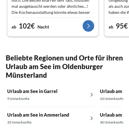
noch. Die Betten knarren sehr laut, müssten
Umgebung l
mal ausgetauscht werden oder ähnliches…!
als auch zu
Die Küchenausstattung könnte etwas besser
haben die 
sein! Ansonsten waren wir wirklich sehr
zumal das W
102€
95€
zufrieden und herkommen wollen wir auch
Den Gastge
ab
Nacht
ab
wieder☺️.
Beliebte Regionen und Orte für ihren
Urlaub am See im Oldenburger
Münsterland
Urlaub am See in Garrel
Urlaub am See
9 Unterkünfte
10 Unterkünfte
Urlaub am See in Ammerland
Urlaub am Se
32 Unterkünfte
30 Unterkünfte