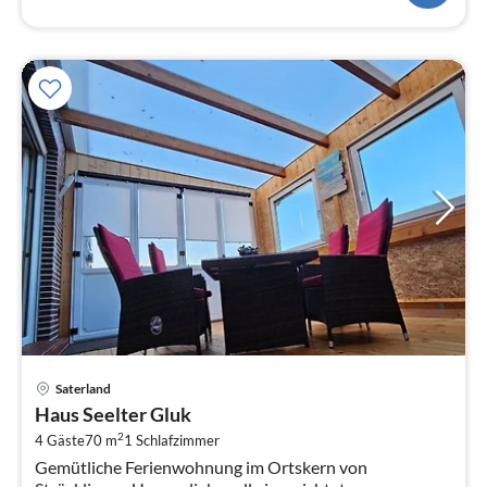
Pre
Saterland
ab
Haus Seelter Gluk
5
2
4 Gäste
70 m
1
Schlafzimmer
pr
Gemütliche Ferienwohnung im Ortskern von
Na