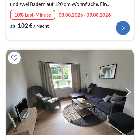
und zwei Bädern auf 120 qm Wohnfläche. Ein
Schlafzimmer und ein Barrierefreies Badezimmer mit
10% Last-Minute
08.08.2026 - 09.08.2026
befahrbare Dusche unten.
102
€
ab
/ Nacht