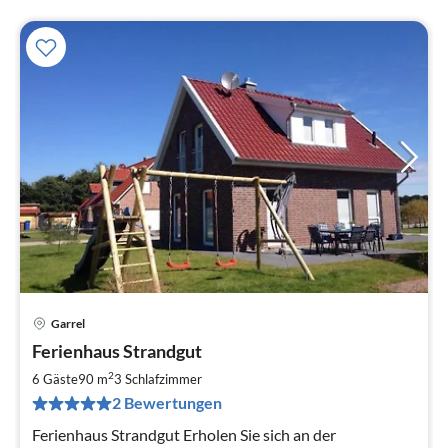
Garrel
Pre
Ferienhaus Strandgut
ab
1
2
6 Gäste
90 m
3
Schlafzimmer
pr
2 Bewertungen
Na
Ferienhaus Strandgut Erholen Sie sich an der