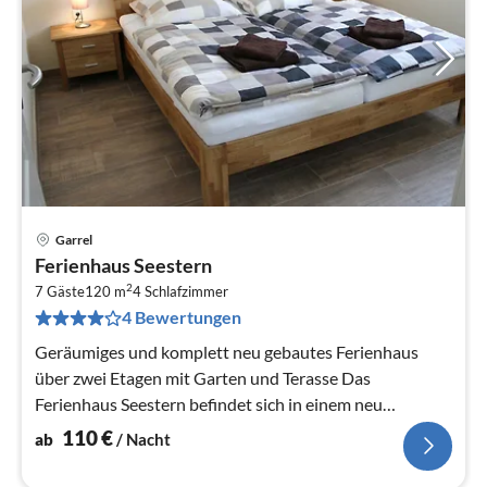
Garrel
Pre
Ferienhaus Seestern
ab
2
1
7 Gäste
120 m
4
Schlafzimmer
4 Bewertungen
pr
Na
Geräumiges und komplett neu gebautes Ferienhaus
über zwei Etagen mit Garten und Terasse Das
Ferienhaus Seestern befindet sich in einem neu
errichteten Ferienhausgebie...
110
€
ab
/ Nacht