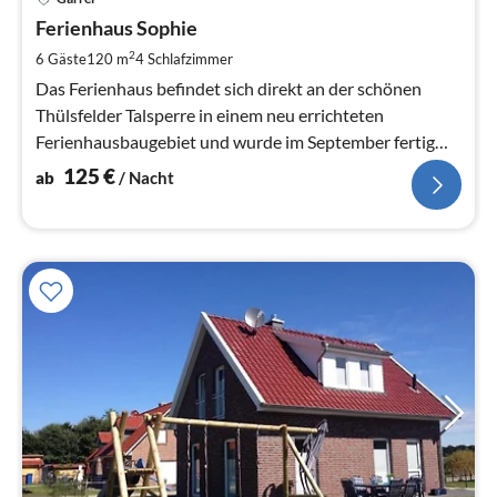
ab
1
Ferienhaus Sophie
pr
2
6 Gäste
120 m
4
Schlafzimmer
Na
Das Ferienhaus befindet sich direkt an der schönen
Thülsfelder Talsperre in einem neu errichteten
Ferienhausbaugebiet und wurde im September fertig
gestellt.
125
€
ab
/ Nacht