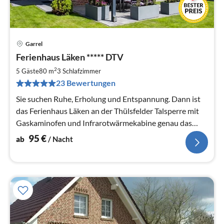
Garrel
Pre
Ferienhaus Läken ***** DTV
ab
9
2
5 Gäste
80 m
3
Schlafzimmer
pr
23 Bewertungen
Na
Sie suchen Ruhe, Erholung und Entspannung. Dann ist
das Ferienhaus Läken an der Thülsfelder Talsperre mit
Gaskaminofen und Infrarotwärmekabine genau das
richtige.
95
€
ab
/ Nacht