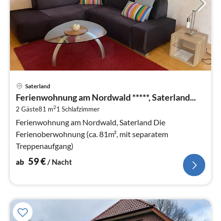
Pre
Saterland
ab
Ferienwohnung am Nordwald *****, Saterland...
5
2
2 Gäste
81 m
1
Schlafzimmer
pr
Na
Ferienwohnung am Nordwald, Saterland Die
Ferienoberwohnung (ca. 81m², mit separatem
Treppenaufgang)
59
€
ab
/ Nacht