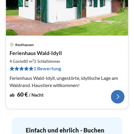
Resthausen
Pre
Ferienhaus Wald-Idyll
ab
6
2
4 Gäste
80 m
2
Schlafzimmer
pr
1 Bewertung
Na
Ferienhaus Wald-Idyll, ungestörte, idyllische Lage am
Waldrand. Haustiere willkommen!
60
€
ab
/ Nacht
Einfach und ehrlich - Buchen