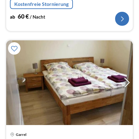
Kostenfreie Stornierung
Blick auf die Natur, können Sie...
60
€
ab
/ Nacht
Garrel