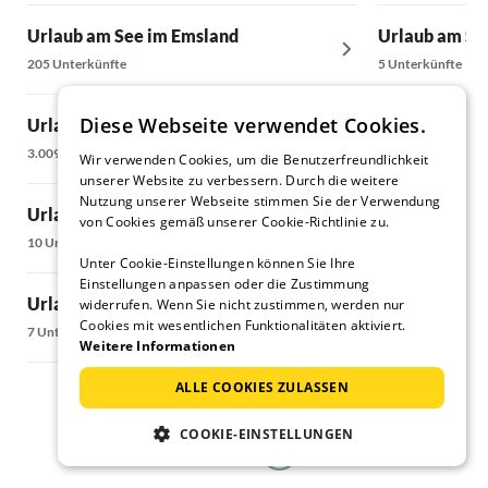
Urlaub am See im Emsland
Urlaub am Se
205 Unterkünfte
5 Unterkünfte
Diese Webseite verwendet Cookies.
Urlaub am See an der Nordsee
Urlaub am See
3.009 Unterkünfte
18 Unterkünfte
Wir verwenden Cookies, um die Benutzerfreundlichkeit
unserer Website zu verbessern. Durch die weitere
Nutzung unserer Webseite stimmen Sie der Verwendung
Urlaub am See in Vlagtwedde
Urlaub am Se
von Cookies gemäß unserer Cookie-Richtlinie zu.
10 Unterkünfte
6 Unterkünfte
Unter Cookie-Einstellungen können Sie Ihre
Einstellungen anpassen oder die Zustimmung
Urlaub am See in Bremerhaven
Urlaub am See
widerrufen. Wenn Sie nicht zustimmen, werden nur
Cookies mit wesentlichen Funktionalitäten aktiviert.
u. Weser
7 Unterkünfte
Weitere Informationen
193 Unterkünfte
ALLE COOKIES ZULASSEN
COOKIE-EINSTELLUNGEN