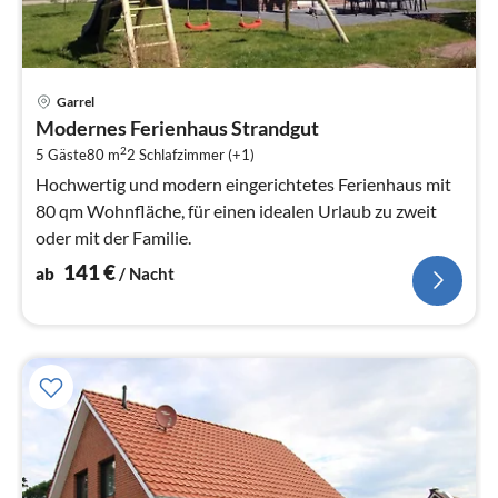
Pre
Garrel
ab
Modernes Ferienhaus Strandgut
1
2
5 Gäste
80 m
2
Schlafzimmer (+1)
pr
Na
Hochwertig und modern eingerichtetes Ferienhaus mit
80 qm Wohnfläche, für einen idealen Urlaub zu zweit
oder mit der Familie.
141
€
ab
/ Nacht