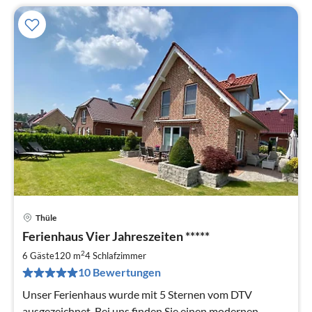
Thüle
Pre
Ferienhaus Vier Jahreszeiten *****
ab
1
2
6 Gäste
120 m
4
Schlafzimmer
pr
10 Bewertungen
Na
Unser Ferienhaus wurde mit 5 Sternen vom DTV
ausgezeichnet. Bei uns finden Sie einen modernen,