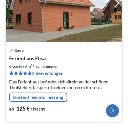
Garrel
Pre
Ferienhaus Elisa
ab
1
2
6 Gäste
90 m
4
Schlafzimmer
pr
3 Bewertungen
Na
Das Ferienhaus befindet sich direkt an der schönen
Thülsfelder Talsperre in einem neu errichteten
Ferienhausbaugebiet und wurde im Juli 2018 fertig
Kostenfreie Stornierung
gestellt.
125
€
ab
/ Nacht