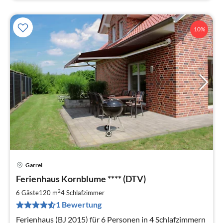
10%
Garrel
Pre
Ferienhaus Kornblume **** (DTV)
ab
1
2
6 Gäste
120 m
4
Schlafzimmer
pr
1 Bewertung
Na
Ferienhaus (BJ 2015) für 6 Personen in 4 Schlafzimmern