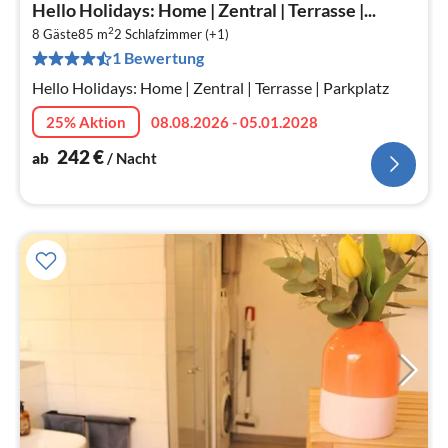
Pre
Hello Holidays: Home | Zentral | Terrasse |...
ab
2
2
8 Gäste
85 m
2
Schlafzimmer (+1)
1 Bewertung
pr
Na
Hello Holidays: Home | Zentral | Terrasse | Parkplatz
25% Aktion
08.08.2026 - 05.01.2028
242
€
ab
/ Nacht