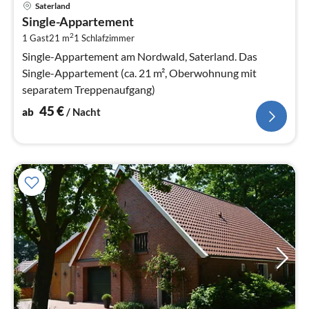
Saterland
ab
Single-Appartement
4
2
1 Gast
21 m
1
Schlafzimmer
pr
Na
Single-Appartement am Nordwald, Saterland. Das
Single-Appartement (ca. 21 m², Oberwohnung mit
separatem Treppenaufgang)
45
€
ab
/ Nacht