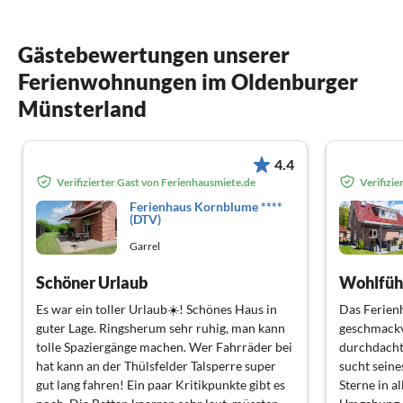
Gästebewertungen unserer
Ferienwohnungen im Oldenburger
Münsterland
4.4
Verifizierter Gast von Ferienhausmiete.de
Verifizi
Ferienhaus Kornblume ****
(DTV)
Garrel
Schöner Urlaub
Es war ein toller Urlaub☀️! Schönes Haus in
Das Ferienh
guter Lage. Ringsherum sehr ruhig, man kann
geschmackvo
tolle Spaziergänge machen. Wer Fahrräder bei
durchdacht
hat kann an der Thülsfelder Talsperre super
sucht seine
gut lang fahren! Ein paar Kritikpunkte gibt es
Sterne in a