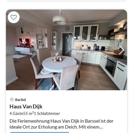
Pre
Barßel
ab
Haus Van Dijk
6
2
4 Gäste
55 m
1
Schlafzimmer
pr
Die Ferienwohnung Haus Van Dijk in Barssel ist der
Na
ideale Ort zur Erholung am Deich. Mit einem
wunderschönen Garten, einer überdachten Terrasse mit