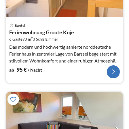
Pre
Barßel
ab
Ferienwohnung Groote Koje
9
2
6 Gäste
90 m
3
Schlafzimmer
pr
Na
Das modern und hochwertig sanierte norddeutsche
Ferienhaus in zentraler Lage von Barssel begeistert mit
stilvollem Wohnkomfort und einer ruhigen Atmosphäre
ideal für Familien und...
95
€
ab
/ Nacht