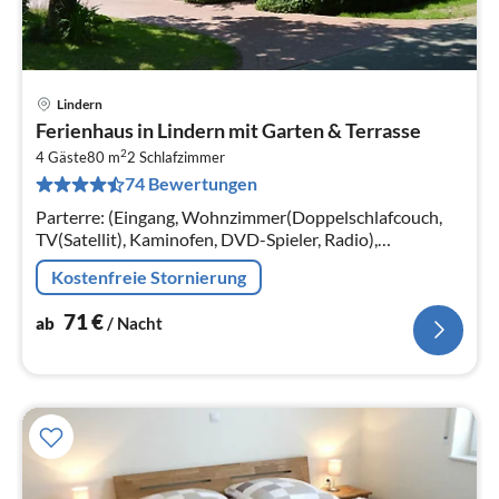
Lindern
Pre
Ferienhaus in Lindern mit Garten & Terrasse
ab
2
7
4 Gäste
80 m
2
Schlafzimmer
74 Bewertungen
pr
Na
Parterre: (Eingang, Wohnzimmer(Doppelschlafcouch,
TV(Satellit), Kaminofen, DVD-Spieler, Radio),
Wohnküche(Esstisch(5 Personen)
Kostenfreie Stornierung
71
€
ab
/ Nacht