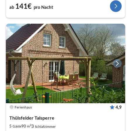
141€
ab
pro Nacht
4,9
Ferienhaus
Thülsfelder Talsperre
2
3
5
90
Gäste
m
Schlafzimmer