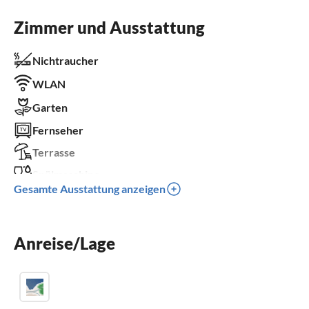
Zimmer und Ausstattung
Nichtraucher
WLAN
Garten
Fernseher
Terrasse
Spülmaschine
Gesamte Ausstattung anzeigen
Waschmaschine
Kinderbett
Anreise/Lage
Parkplatz