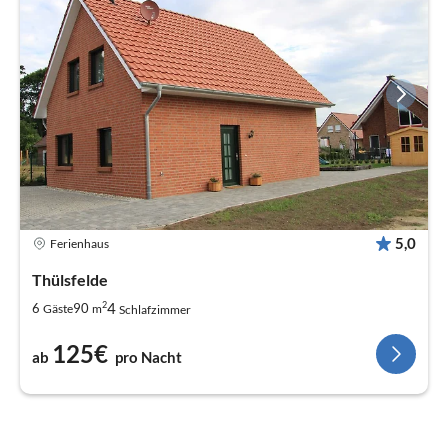
5,0
Ferienhaus
Thülsfelde
2
4
6
90
Gäste
m
Schlafzimmer
125€
ab
pro Nacht