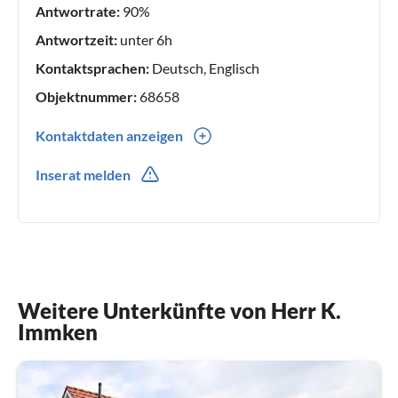
Antwortrate:
90%
Antwortzeit:
unter 6h
Kontaktsprachen:
Deutsch, Englisch
Objektnummer:
68658
Kontaktdaten anzeigen
0049(0) 04493-912543
Inserat melden
0049(0) 0162- 1009477
Weitere Unterkünfte von Herr K.
Immken