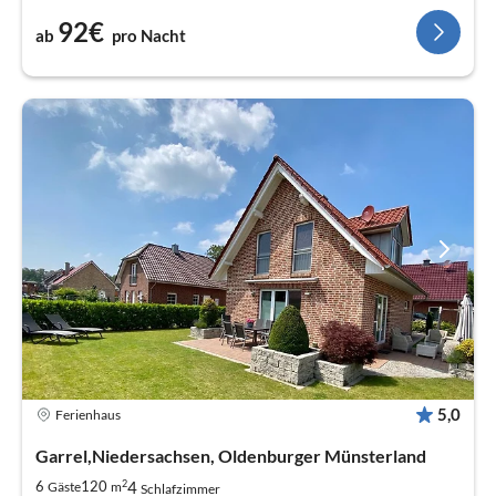
92€
ab
pro Nacht
5,0
Ferienhaus
Garrel,Niedersachsen, Oldenburger Münsterland
2
4
6
120
Gäste
m
Schlafzimmer