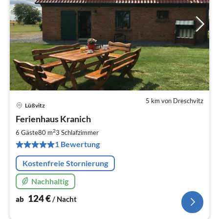
5 km von Dreschvitz
Lüßvitz
Pre
Ferienhaus Kranich
ab
1
2
6 Gäste
80 m
3
Schlafzimmer
pr
1 Bewertung
Na
Kostenfreie Stornierung
Nachhaltig
124
€
ab
/ Nacht