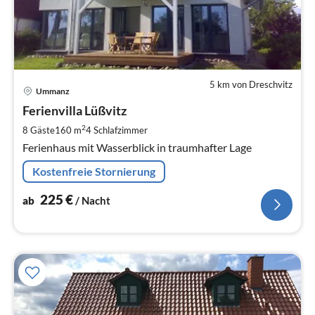
5 km von Dreschvitz
Pre
Ummanz
ab
2
Ferienvilla Lüßvitz
pr
2
8 Gäste
160 m
4
Schlafzimmer
Na
Ferienhaus mit Wasserblick in traumhafter Lage
Kostenfreie Stornierung
225
€
ab
/ Nacht