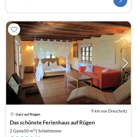
9 km von Dreschvitz
Garz auf Rügen
Pre
Das schönste Ferienhaus auf Rügen
ab
1
2
2 Gäste
50 m
1
Schlafzimmer
pr