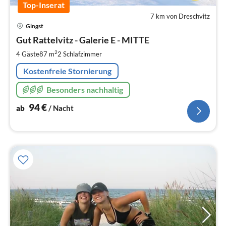
Top-Inserat
7 km von Dreschvitz
Pre
Gingst
ab
9
Gut Rattelvitz - Galerie E - MITTE
pr
2
4 Gäste
87 m
2
Schlafzimmer
Na
Kostenfreie Stornierung
Besonders nachhaltig
94
€
ab
/ Nacht