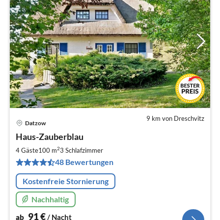
9 km von Dreschvitz
Datzow
Pre
Haus-Zauberblau
ab
9
2
4 Gäste
100 m
3
Schlafzimmer
pr
48 Bewertungen
Na
Kostenfreie Stornierung
Nachhaltig
91
€
ab
/ Nacht