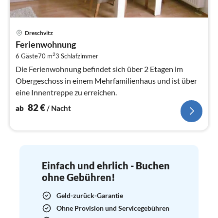
Pre
Dreschvitz
ab
Ferienwohnung
8
2
6 Gäste
70 m
3
Schlafzimmer
pr
Na
Die Ferienwohnung befindet sich über 2 Etagen im
Obergeschoss in einem Mehrfamilienhaus und ist über
eine Innentreppe zu erreichen.
82
€
ab
/ Nacht
Einfach und ehrlich - Buchen
ohne Gebühren!
Geld-zurück-Garantie
Ohne Provision und Servicegebühren