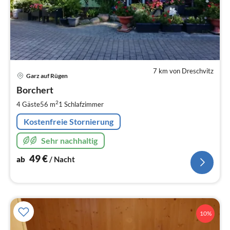
7 km von Dreschvitz
Pre
Garz auf Rügen
ab
4
Borchert
pr
2
4 Gäste
56 m
1
Schlafzimmer
Na
Kostenfreie Stornierung
Sehr nachhaltig
49
€
ab
/ Nacht
10%