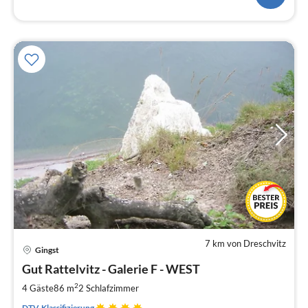
7 km von Dreschvitz
Pre
Gingst
ab
9
Gut Rattelvitz - Galerie F - WEST
pr
2
4 Gäste
86 m
2
Schlafzimmer
Na
DTV-Klassifizierung