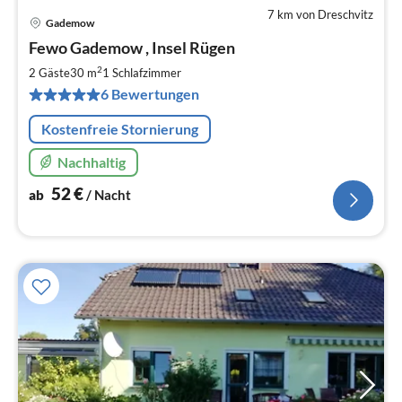
7 km von Dreschvitz
Gademow
Pre
Fewo Gademow , Insel Rügen
ab
5
2
2 Gäste
30 m
1
Schlafzimmer
pr
6 Bewertungen
Na
Kostenfreie Stornierung
Nachhaltig
52
€
ab
/ Nacht