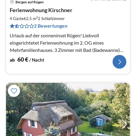
Bergen auf Rügen
Pre
Ferienwohnung Kirschner
ab
6
2
4 Gäste
62.5 m
2
Schlafzimmer
pr
2 Bewertungen
Na
Urlaub auf der sonneninsel Rügen! Liebvoll
eingerichtetet Ferienwohnung im 2. OG eines
Mehrfamilienhauses. 3 Zimmer mit Bad (Badewanne)
und Küche.
60
€
ab
/ Nacht