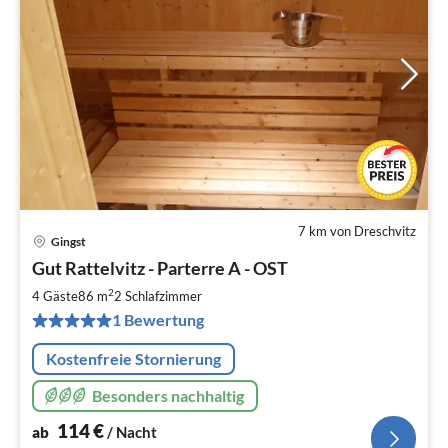
7 km von Dreschvitz
Gingst
Pre
Gut Rattelvitz - Parterre A - OST
ab
1
2
4 Gäste
86 m
2
Schlafzimmer
pr
1 Bewertung
Na
Kostenfreie Stornierung
Besonders nachhaltig
114
€
ab
/ Nacht