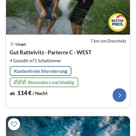
7 km von Dreschvitz
Pre
Gingst
ab
1
Gut Rattelvitz - Parterre C - WEST
pr
2
4 Gäste
86 m
2
Schlafzimmer
Na
Kostenfreie Stornierung
Besonders nachhaltig
114
€
ab
/ Nacht