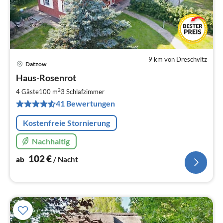
9 km von Dreschvitz
Datzow
Pre
Haus-Rosenrot
ab
1
2
4 Gäste
100 m
3
Schlafzimmer
pr
41 Bewertungen
Na
Kostenfreie Stornierung
Nachhaltig
102
€
ab
/ Nacht