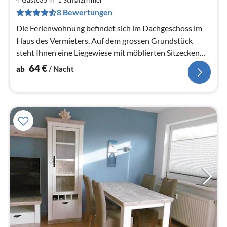
6
4 Gäste
35 m
1
Schlafzimmer
8 Bewertungen
pr
Na
Die Ferienwohnung befindet sich im Dachgeschoss im
Haus des Vermieters. Auf dem grossen Grundstück
steht Ihnen eine Liegewiese mit möblierten Sitzecken
und der Grillplatz zur...
64
€
ab
/ Nacht