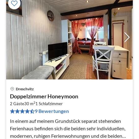
Dreschvitz
Pre
Doppelzimmer Honeymoon
ab
2
7
2 Gäste
30 m
1
Schlafzimmer
9 Bewertungen
pr
Na
In einem auf meinem Grundstück separat stehenden
Ferienhaus befinden sich die beiden sehr individuellen,
modernen, ruhigen Ferienwohnungen und die beiden