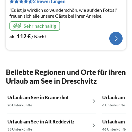
2 Bewertungen
Na
"Es ist ja wirklich so wunderschön, wie auf den Fotos!"
freuen sich alle unsere Gäste bei ihrer Anreise.
Sehr nachhaltig
112
€
ab
/ Nacht
Beliebte Regionen und Orte für ihren
Urlaub am See in Dreschvitz
Urlaub am See in Kramerhof
Urlaub am Se
20 Unterkünfte
6 Unterkünfte
Urlaub am See in Alt Reddevitz
Urlaub am See
33 Unterkünfte
46 Unterkünfte