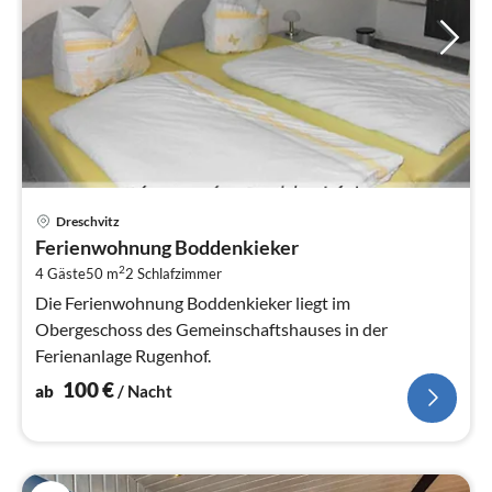
Pre
Dreschvitz
ab
Ferienwohnung Boddenkieker
1
2
4 Gäste
50 m
2
Schlafzimmer
pr
Na
Die Ferienwohnung Boddenkieker liegt im
Obergeschoss des Gemeinschaftshauses in der
Ferienanlage Rugenhof.
100
€
ab
/ Nacht