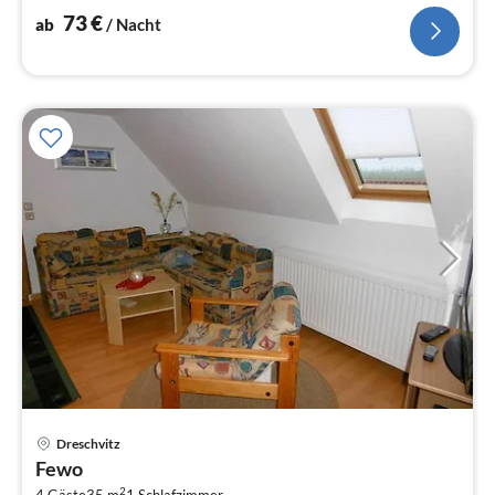
romantischen Doppelzimmer.
73
€
ab
/ Nacht
Dreschvitz
Pre
Fewo
ab
2