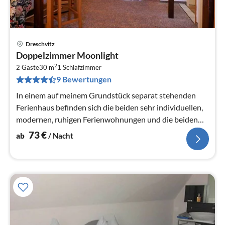
Dreschvitz
Pre
Doppelzimmer Moonlight
ab
2
7
2 Gäste
30 m
1
Schlafzimmer
9 Bewertungen
pr
Na
In einem auf meinem Grundstück separat stehenden
Ferienhaus befinden sich die beiden sehr individuellen,
modernen, ruhigen Ferienwohnungen und die beiden
romantischen Doppelzimmer.
73
€
ab
/ Nacht