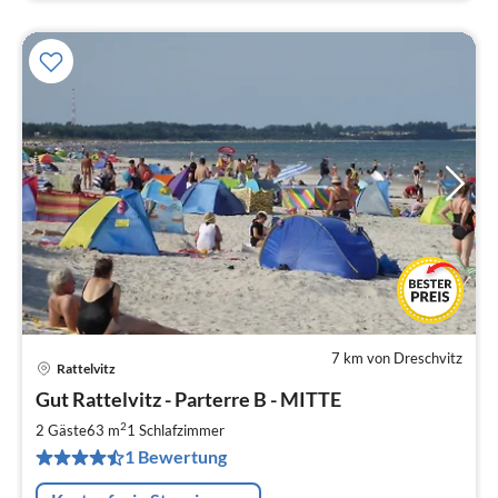
7 km von Dreschvitz
Rattelvitz
Pre
Gut Rattelvitz - Parterre B - MITTE
ab
9
2
2 Gäste
63 m
1
Schlafzimmer
pr
1 Bewertung
Na