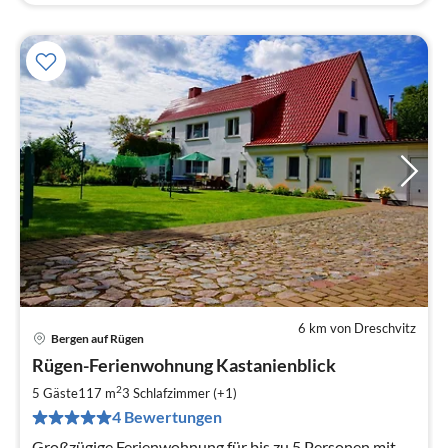
6 km von Dreschvitz
Bergen auf Rügen
Pre
Rügen-Ferienwohnung Kastanienblick
ab
1
2
5 Gäste
117 m
3
Schlafzimmer (+1)
pr
4 Bewertungen
Na
Großzügige Ferienwohnung für bis zu 5 Personen mit