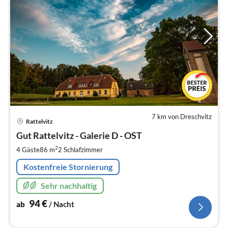
7 km von Dreschvitz
Pre
Rattelvitz
ab
9
Gut Rattelvitz - Galerie D - OST
pr
2
4 Gäste
86 m
2
Schlafzimmer
Na
Kostenfreie Stornierung
Sehr nachhaltig
94
€
ab
/ Nacht