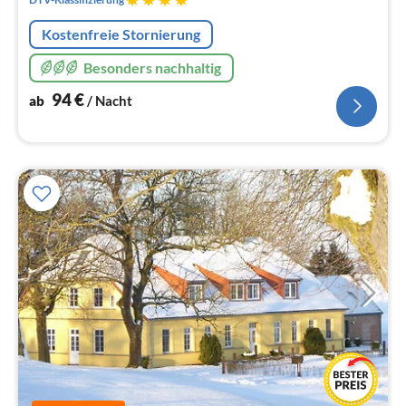
Kostenfreie Stornierung
Besonders nachhaltig
94
€
ab
/ Nacht