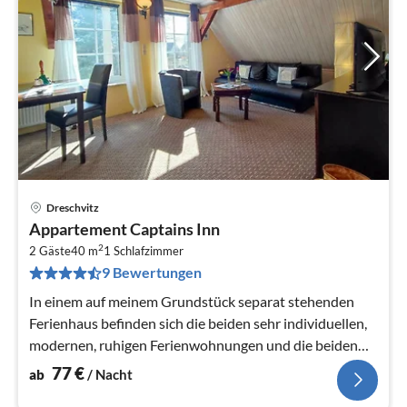
Dreschvitz
Pre
Appartement Captains Inn
ab
2
7
2 Gäste
40 m
1
Schlafzimmer
9 Bewertungen
pr
Na
In einem auf meinem Grundstück separat stehenden
Ferienhaus befinden sich die beiden sehr individuellen,
modernen, ruhigen Ferienwohnungen und die beiden
romantischen Doppelzimmer.
77
€
ab
/ Nacht