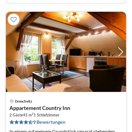
Dreschvitz
Pre
Appartement Country Inn
ab
2
7
2 Gäste
45 m
1
Schlafzimmer
9 Bewertungen
pr
Na
In einem auf meinem Grundstück separat stehenden