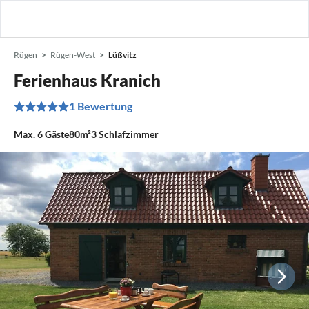
Rügen
Rügen-West
Lüßvitz
Ferienhaus Kranich
1 Bewertung
Max.
6
Gäste
80m²
3
Schlafzimmer