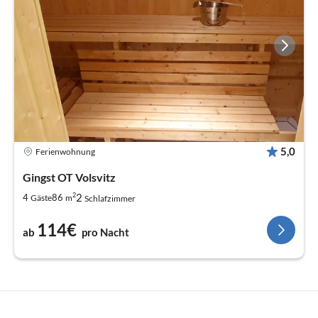
5,0
Ferienwohnung
Gingst OT Volsvitz
2
2
4
86
Gäste
m
Schlafzimmer
114€
ab
pro Nacht