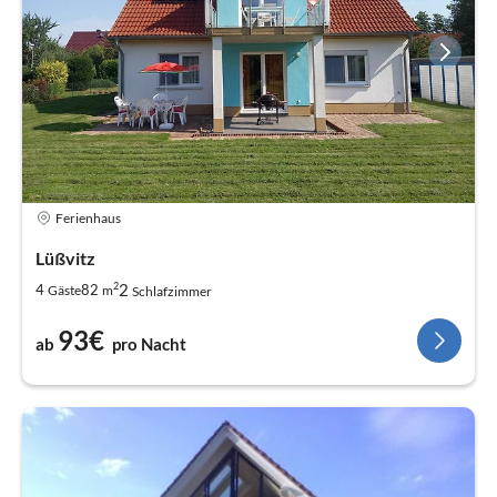
Ferienhaus
Lüßvitz
2
2
4
82
Gäste
m
Schlafzimmer
93€
ab
pro Nacht