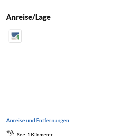
Kamin
Anreise/Lage
Kinderbett
Anreise und Entfernungen
See
1 Kilometer