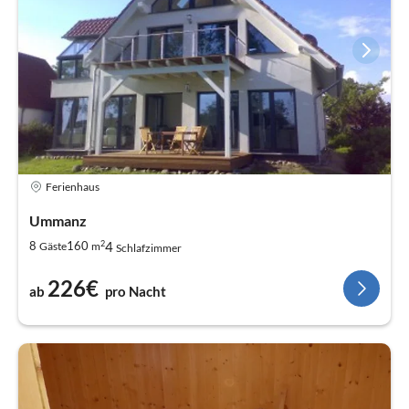
Ferienhaus
Ummanz
2
4
8
160
Gäste
m
Schlafzimmer
226€
ab
pro Nacht