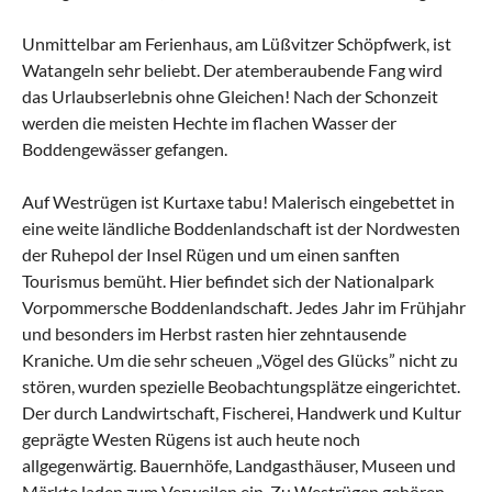
Unmittelbar am Ferienhaus, am Lüßvitzer Schöpfwerk, ist
Watangeln sehr beliebt. Der atemberaubende Fang wird
das Urlaubserlebnis ohne Gleichen! Nach der Schonzeit
werden die meisten Hechte im flachen Wasser der
Boddengewässer gefangen.
Auf Westrügen ist Kurtaxe tabu! Malerisch eingebettet in
eine weite ländliche Boddenlandschaft ist der Nordwesten
der Ruhepol der Insel Rügen und um einen sanften
Tourismus bemüht. Hier befindet sich der Nationalpark
Vorpommersche Boddenlandschaft. Jedes Jahr im Frühjahr
und besonders im Herbst rasten hier zehntausende
Kraniche. Um die sehr scheuen „Vögel des Glücks” nicht zu
stören, wurden spezielle Beobachtungsplätze eingerichtet.
Der durch Landwirtschaft, Fischerei, Handwerk und Kultur
geprägte Westen Rügens ist auch heute noch
allgegenwärtig. Bauernhöfe, Landgasthäuser, Museen und
Märkte laden zum Verweilen ein. Zu Westrügen gehören