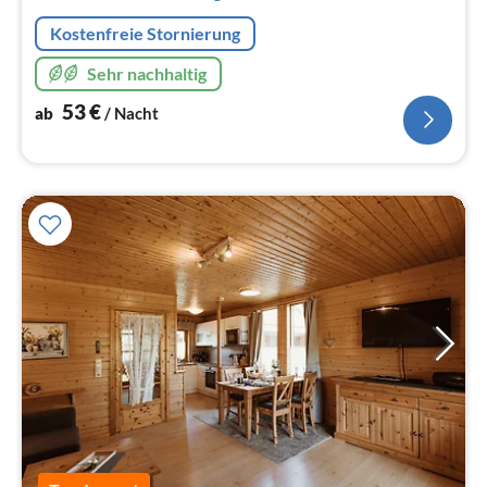
Na
Kostenfreie Stornierung
Sehr nachhaltig
53
€
ab
/ Nacht