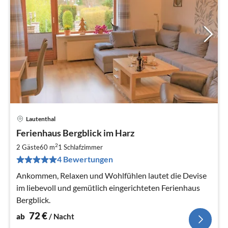
Lautenthal
Pre
Ferienhaus Bergblick im Harz
ab
7
2
2 Gäste
60 m
1
Schlafzimmer
pr
4 Bewertungen
Na
Ankommen, Relaxen und Wohlfühlen lautet die Devise
im liebevoll und gemütlich eingerichteten Ferienhaus
Bergblick.
72
€
ab
/ Nacht