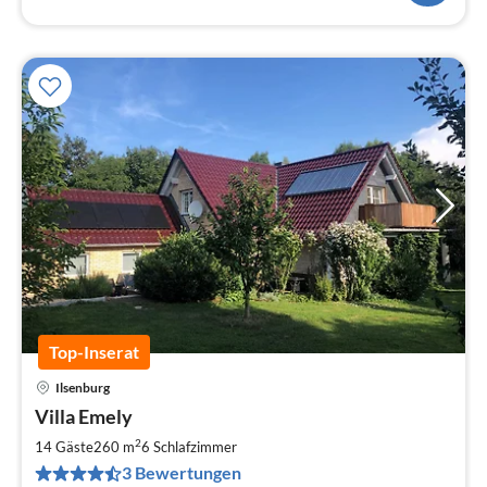
Top-Inserat
Ilsenburg
Pre
Villa Emely
ab
2
2
14 Gäste
260 m
6
Schlafzimmer
pr
3 Bewertungen