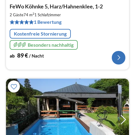
Pre
FeWo Köhnke 5, Harz/Hahnenklee, 1-2
ab
9
2
2 Gäste
74 m
1
Schlafzimmer
pr
1 Bewertung
Na
Kostenfreie Stornierung
Besonders nachhaltig
89
€
ab
/ Nacht