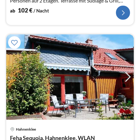
Personen auf 2 Etagen. Terrasse mit Südlage & Grill,
privater Stellplatz
102
€
ab
/ Nacht
Hahnenklee
Pre
Feha Sequoia, Hahnenklee, WLAN