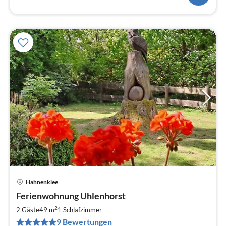
Hahnenklee
Pre
Ferienwohnung Uhlenhorst
ab
5
2
2 Gäste
49 m
1
Schlafzimmer
pr
9 Bewertungen