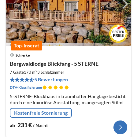
Top-Inserat
Schierke
Pre
Bergwaldlodge Blickfang - 5 STERNE
ab
2
2
7 Gäste
170 m
3
Schlafzimmer
pr
5 Bewertungen
Na
DTV-Klassifizierung
5-STERNE-Blockhaus in traumhafter Hanglage besticht
durch eine luxuriöse Ausstattung im angesagten Stilmix.
Höchster Komfort: Sauna, 2 Bäder, Ofen, großer
Kostenfreie Stornierung
Terrasse u. Inselküche
231
€
ab
/ Nacht