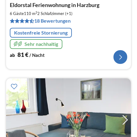
Pre
Eldorstal Ferienwohnung in Harzburg
ab
8
2
6 Gäste
110 m
2
Schlafzimmer (+1)
pr
18 Bewertungen
Na
Kostenfreie Stornierung
Sehr nachhaltig
81
€
ab
/ Nacht