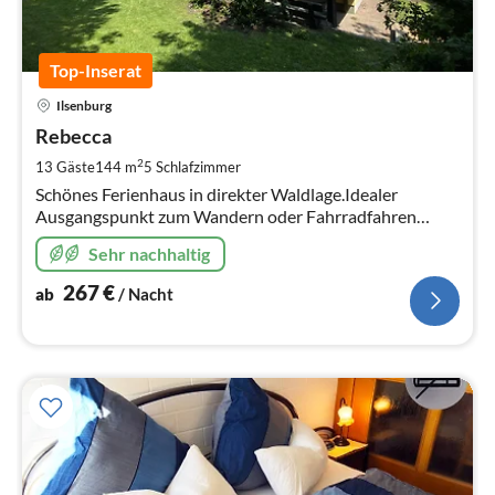
Top-Inserat
Pre
Ilsenburg
ab
2
Rebecca
pr
2
13 Gäste
144 m
5
Schlafzimmer
Na
Schönes Ferienhaus in direkter Waldlage.Idealer
Ausgangspunkt zum Wandern oder Fahrradfahren
durch den sagenhaften Harz,Erholungsurlaub mit
Sehr nachhaltig
Familie oder mit Freunden chillen.
267
€
ab
/ Nacht