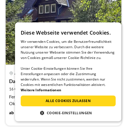
Diese Webseite verwendet Cookies.
Wir verwenden Cookies, um die Benutzerfreundlichkeit
unserer Website zu verbessern. Durch die weitere
Nutzung unserer Webseite stimmen Sie der Verwendung
von Cookies gemäß unserer Cookie-Richtlinie zu.
Unter Cookie-Einstellungen können Sie Ihre
Pre
Altenau
Einstellungen anpassen oder die Zustimmung
ab
widerrufen. Wenn Sie nicht zustimmen, werden nur
2
Das Okerhaus
Cookies mit wesentlichen Funktionalitäten aktiviert.
pr
2
16 Gäste
340 m
6
Schlafzimmer
Weitere Informationen
Na
Ferienhaus, Ferienwohnung mit großen Garten an der
ALLE COOKIES ZULASSEN
Oker.
220
€
ab
/ Nacht
COOKIE-EINSTELLUNGEN