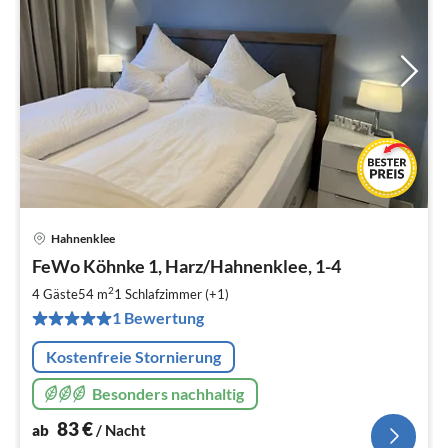
Hahnenklee
Pre
FeWo Köhnke 1, Harz/Hahnenklee, 1-4
ab
8
2
4 Gäste
54 m
1
Schlafzimmer (+1)
pr
1 Bewertung
Na
Kostenfreie Stornierung
Besonders nachhaltig
83
€
ab
/ Nacht