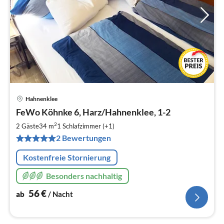
Hahnenklee
Pre
FeWo Köhnke 6, Harz/Hahnenklee, 1-2
ab
5
2
2 Gäste
34 m
1
Schlafzimmer (+1)
pr
2 Bewertungen
Na
Kostenfreie Stornierung
Besonders nachhaltig
56
€
ab
/ Nacht