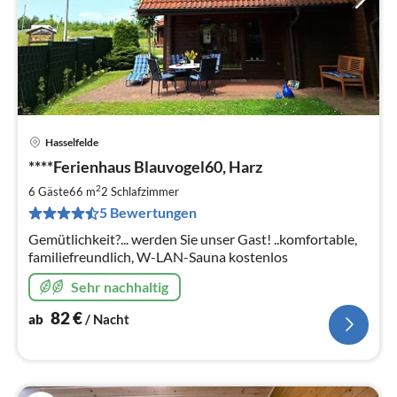
Hasselfelde
Pre
****Ferienhaus Blauvogel60, Harz
ab
8
2
6 Gäste
66 m
2
Schlafzimmer
pr
5 Bewertungen
Na
Gemütlichkeit?... werden Sie unser Gast! ..komfortable,
familiefreundlich, W-LAN-Sauna kostenlos
Sehr nachhaltig
82
€
ab
/ Nacht