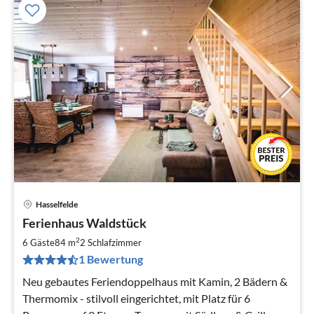
Hasselfelde
Pre
Ferienhaus Waldstück
ab
1
2
6 Gäste
84 m
2
Schlafzimmer
pr
1 Bewertung
Na
Neu gebautes Feriendoppelhaus mit Kamin, 2 Bädern &
Thermomix - stilvoll eingerichtet, mit Platz für 6