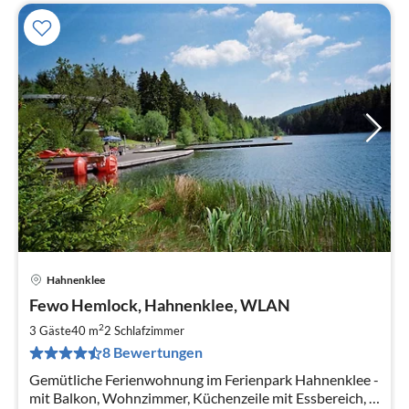
Hahnenklee
Pre
Fewo Hemlock, Hahnenklee, WLAN
ab
7
2
3 Gäste
40 m
2
Schlafzimmer
pr
8 Bewertungen
Na
Gemütliche Ferienwohnung im Ferienpark Hahnenklee -
mit Balkon, Wohnzimmer, Küchenzeile mit Essbereich, 2