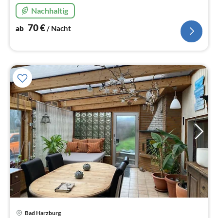
Schlafz., Duschbad, Fahrstuhl, kostenfreies WLAN &
Nachhaltig
Kabel-TV.
70
€
ab
/ Nacht
Bad Harzburg