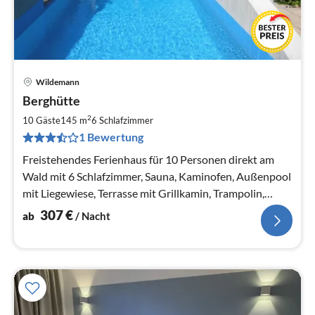
Wildemann
Pre
Berghütte
ab
3
2
10 Gäste
145 m
6
Schlafzimmer
pr
1 Bewertung
Na
Freistehendes Ferienhaus für 10 Personen direkt am
Wald mit 6 Schlafzimmer, Sauna, Kaminofen, Außenpool
mit Liegewiese, Terrasse mit Grillkamin, Trampolin,
Parkstellflächen am Haus
307
€
ab
/ Nacht