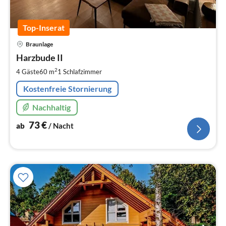
Top-Inserat
Pre
Braunlage
ab
7
Harzbude II
pr
2
4 Gäste
60 m
1
Schlafzimmer
Na
Kostenfreie Stornierung
Nachhaltig
73
€
ab
/ Nacht