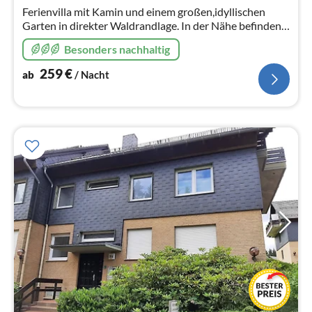
Na
Ferienvilla mit Kamin und einem großen,idyllischen
Garten in direkter Waldrandlage. In der Nähe befinden
sich 3 Angelteiche für die unsere Gäste Angelkarten
Besonders nachhaltig
erwerben können.
259
€
ab
/ Nacht