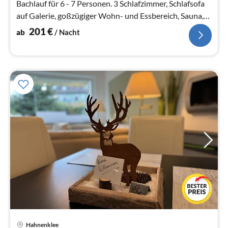
Bachlauf für 6 - 7 Personen. 3 Schlafzimmer, Schlafsofa
auf Galerie, goßzügiger Wohn- und Essbereich, Sauna,
Kaminofen, SW-Terrasse
201
€
ab
/ Nacht
Hahnenklee