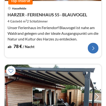
Top-Inserat
Pre
Hasselfelde
ab
7
HARZER - FERIENHAUS 55 - BLAUVOGEL
pr
2
4 Gäste
66 m
2
Schlafzimmer
Na
Unser Ferienhaus im Feriendorf Blauvogel ist nahe am
Waldrand gelegen und der ideale Ausgangspunkt um die
Natur und Kultur des Harzes zu entdecken.
78
€
ab
/ Nacht