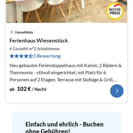
Hasselfelde
Pre
Ferienhaus Wiesenstück
ab
1
2
6 Gäste
84 m
2
Schlafzimmer
pr
1 Bewertung
Na
Neu gebautes Feriendoppelhaus mit Kamin, 2 Bädern &
Thermomix - stilvoll eingerichtet, mit Platz für 6
Personen auf 2 Etagen. Terrasse mit Südlage & Grill,
privater Stellplatz
102
€
ab
/ Nacht
Einfach und ehrlich - Buchen
ohne Gebühren!