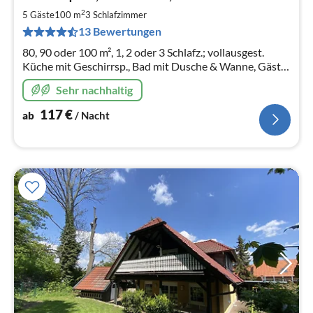
ab
1
2
5 Gäste
100 m
3
Schlafzimmer
pr
13 Bewertungen
Na
80, 90 oder 100 m², 1, 2 oder 3 Schlafz.; vollausgest.
Küche mit Geschirrsp., Bad mit Dusche & Wanne, Gäste-
WC, Waschmasch., WLAN, Garten, Gartenmöbel,
Sehr nachhaltig
Markise, Grill.
117
€
ab
/ Nacht