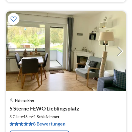
Hahnenklee
Pre
5 Sterne FEWO Lieblingsplatz
ab
8
2
3 Gäste
46 m
1
Schlafzimmer
pr
8 Bewertungen
Na