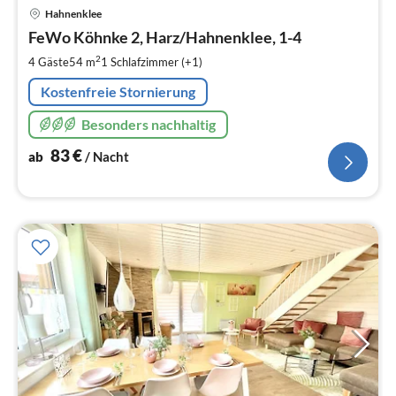
Pre
Hahnenklee
ab
8
FeWo Köhnke 2, Harz/Hahnenklee, 1-4
pr
2
4 Gäste
54 m
1
Schlafzimmer (+1)
Na
Kostenfreie Stornierung
Besonders nachhaltig
83
€
ab
/ Nacht