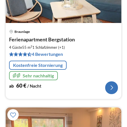
Braunlage
Pre
Ferienapartment Bergstation
ab
6
2
4 Gäste
55 m
1
Schlafzimmer (+1)
pr
4 Bewertungen
Na
Kostenfreie Stornierung
Sehr nachhaltig
60
€
ab
/ Nacht