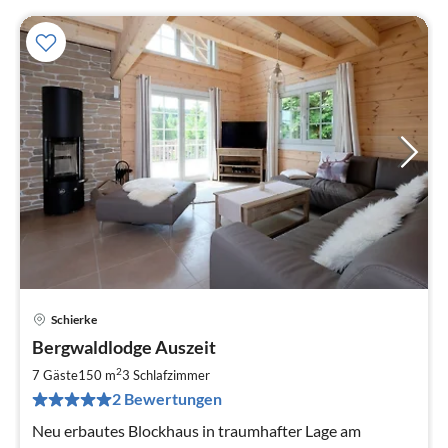
Schierke
Pre
Bergwaldlodge Auszeit
ab
2
2
7 Gäste
150 m
3
Schlafzimmer
pr
2 Bewertungen
Na
Neu erbautes Blockhaus in traumhafter Lage am