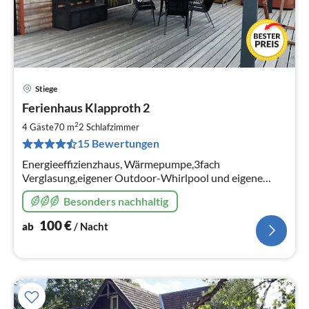
Stiege
Pre
Ferienhaus Klapproth 2
ab
1
2
4 Gäste
70 m
2
Schlafzimmer
pr
15 Bewertungen
Na
Energieeffizienzhaus, Wärmepumpe,3fach
Verglasung,eigener Outdoor-Whirlpool und eigene
Sauna dürfen auch nach 01.09.2022 genutzt werden da
Besonders nachhaltig
PV Anlage,Grill-Kota, Wlan,Spielplatz
100
€
ab
/ Nacht