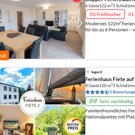
2
6 Gäste
122 m
3
Schlafzi
5% Frühbucher
01.
Modernes 122m² Ferienha
für bis zu 6 Personen – 
rat
Sagard
Ferienhaus Fiete auf
2
8 Gäste
120 m
3
Schlafzi
3 Bewertung
Sehr nachhaltig
Familenfreundliches Fe
Nationalparkes mit Plat
bieten sich Ihnen ideal
erholsamen Urlaub.