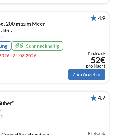
4.9
e, 200 m zum Meer
ichkeit
en
rung
Sehr nachhaltig
Preise ab
2026 - 31.08.2026
52€
pro Nacht
Zum Angebot
4.7
äuber"
er
en
Preise ab
 Grundstück, strandnah,