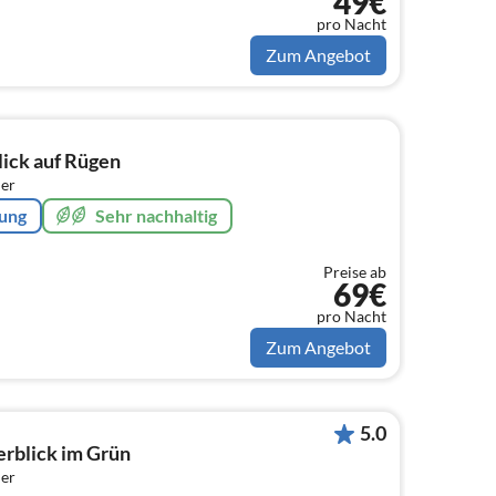
49€
pro Nacht
Zum Angebot
ick auf Rügen
er
rung
Sehr nachhaltig
Preise ab
69€
pro Nacht
Zum Angebot
5.0
erblick im Grün
er