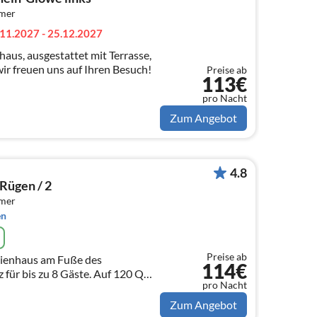
mmer
11.2027 - 25.12.2027
us, ausgestattet mit Terrasse,
wir freuen uns auf Ihren Besuch!
Preise ab
113€
pro Nacht
Zum Angebot
4.8
 Rügen / 2
mmer
en
Preise ab
rienhaus am Fuße des
114€
z für bis zu 8 Gäste. Auf 120 QM
pro Nacht
e Bedingungen für einen
Zum Angebot