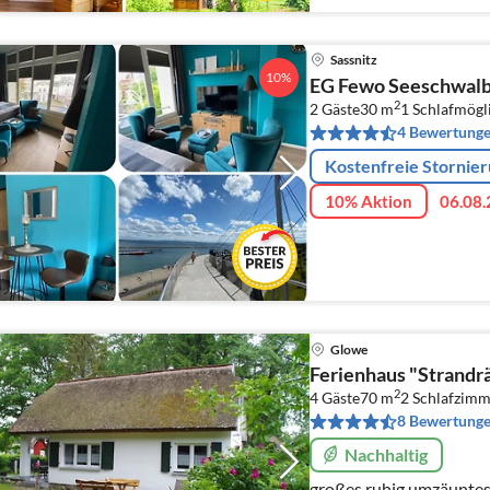
Sassnitz
10%
EG Fewo Seeschwalb
2
2 Gäste
30 m
1
Schlafmögl
4 Bewertung
Kostenfreie Stornie
10% Aktion
06.08.
Glowe
Ferienhaus "Strandr
2
4 Gäste
70 m
2
Schlafzimm
8 Bewertung
Nachhaltig
großes ruhig umzäuntes