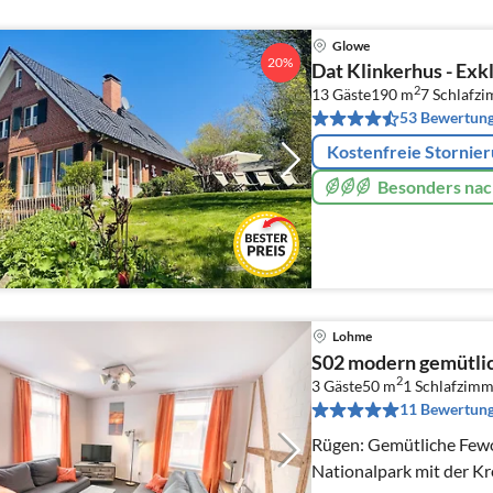
Glowe
20%
Dat Klinkerhus - Exk
2
13 Gäste
190 m
7
Schlafz
53 Bewertun
Kostenfreie Stornie
Besonders nac
Lohme
S02 modern gemütlich
2
3 Gäste
50 m
1
Schlafzimm
11 Bewertun
Rügen: Gemütliche Fewo
Nationalpark mit der Kr