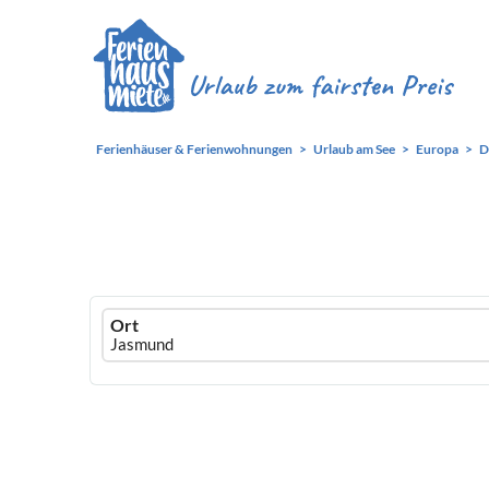
Ferienhäuser & Ferienwohnungen
Urlaub am See
Europa
D
Ferienhausmiete
Ort
logo