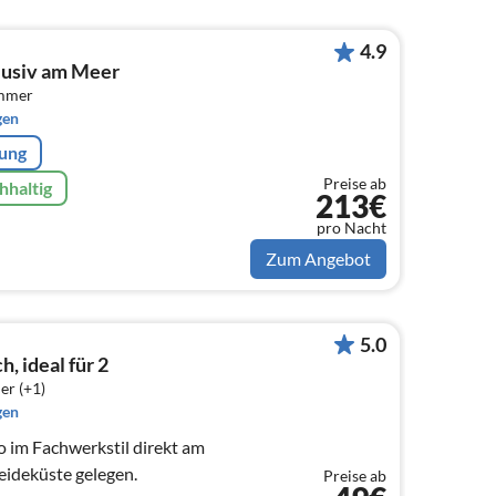
4.9
lusiv am Meer
immer
gen
rung
Preise ab
hhaltig
213€
pro Nacht
Zum Angebot
5.0
, ideal für 2
er (+1)
gen
 im Fachwerkstil direkt am
eideküste gelegen.
Preise ab