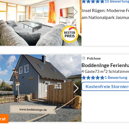
10 Bewertun
Insel Rügen: Moderne Few
am Nationalpark Jasmun
Polchow
BoddenInge Ferienh
2
4 Gäste
73 m
2
Schlafzimm
1 Bewertung
Kostenfreie Stornie
rat