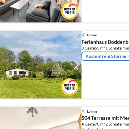
Glowe
Ferienhaus Boddenbl
2
3 Gäste
55 m
1
Schlafzimm
Kostenfreie Stornie
Lohme
S04 Terrasse mit Me
2
4 Gäste
70 m
2
Schlafzimm