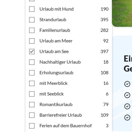
Urlaub mit Hund
190
Strandurlaub
395
Familienurlaub
282
Urlaub am Meer
92
Urlaub am See
397
Ei
Nachhaltiger Urlaub
18
G
Erholungsurlaub
108
mit Meerblick
16
mit Seeblick
6
Romantikurlaub
79
Barrierefreier Urlaub
109
Ferien auf dem Bauernhof
3