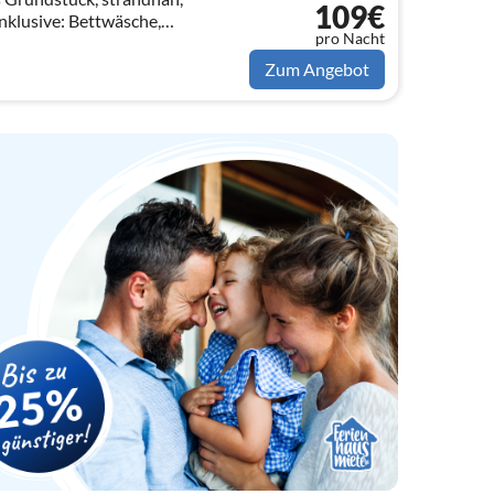
109€
nklusive: Bettwäsche,
pro Nacht
ebühr, Internet, Strom, Wasser,
ellplatz
Zum Angebot