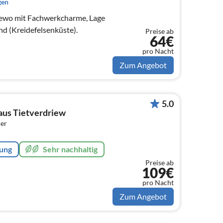
gen
o mit Fachwerkcharme, Lage
d (Kreidefelsenküste).
Preise ab
64€
pro Nacht
Zum Angebot
5.0
aus Tietverdriew
er
rung
Sehr nachhaltig
Preise ab
109€
pro Nacht
Zum Angebot