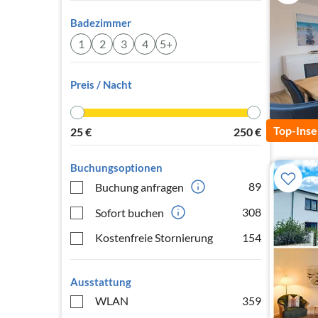
Badezimmer
1
2
3
4
5+
Preis / Nacht
Top-Inse
25
€
250
€
Buchungsoptionen
89
Buchung anfragen
308
Sofort buchen
Kostenfreie Stornierung
154
Ausstattung
WLAN
359