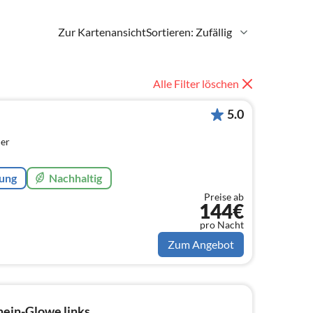
Zur Kartenansicht
Sortieren: Zufällig
Alle Filter löschen
5.0
er
rung
Nachhaltig
Preise ab
144€
pro Nacht
Zum Angebot
ein-Glowe links