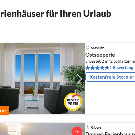
ienhäuser für Ihren Urlaub
Sassnitz
Ostseeperle
2
5 Gäste
82 m
2
Schlafzimm
1 Bewertung
Kostenfreie Stornie
rat
Glowe
5%
Doppel-Ferienhaus m