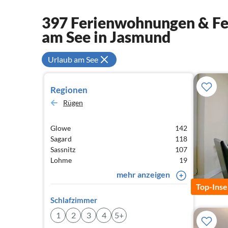
397 Ferienwohnungen & Fer
am See in Jasmund
Urlaub am See
Regionen
Rügen
Glowe
142
Sagard
118
Sassnitz
107
Lohme
19
mehr anzeigen
Top-Inse
Schlafzimmer
1
2
3
4
5+