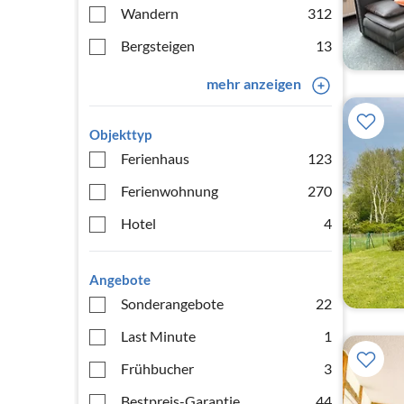
Wandern
312
Bergsteigen
13
mehr anzeigen
Objekttyp
Ferienhaus
123
Ferienwohnung
270
Hotel
4
Angebote
Sonderangebote
22
Last Minute
1
Frühbucher
3
Bestpreis-Garantie
44