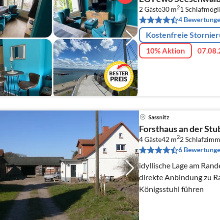
2
2 Gäste
30 m
1
Schlafmögl
4 Bewertung
Kostenfreie Stornie
10% Aktion
07.08.
Sassnitz
Forsthaus an der Stu
2
4 Gäste
42 m
2
Schlafzimm
6 Bewertung
idyllische Lage am Rand
direkte Anbindung zu 
Königsstuhl führen