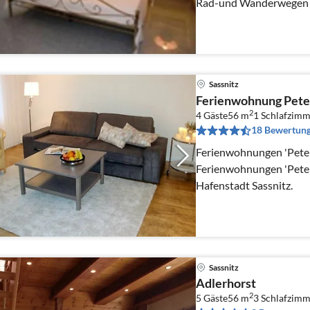
Rad-und Wanderwegen z
Königsstuhl.
Sassnitz
Ferienwohnung Peter
2
4 Gäste
56 m
1
Schlafzimm
18 Bewertun
Ferienwohnungen 'Peters' Das Haus
Ferienwohnungen 'Peters
Hafenstadt Sassnitz.
Sassnitz
Adlerhorst
2
5 Gäste
56 m
3
Schlafzimm