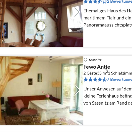
2 Bewertung
Ehemaliges Haus des Ha
maritimem Flair und ein
Panoramaaussichtsplatt
über 2 Etagen.
Sassnitz
Fewo Antje
2
2 Gäste
35 m
1
Schlafzimm
7 Bewertung
Unser Anwesen auf dem 
kleine Ferienhaus befin
von Sassnitz am Rand d