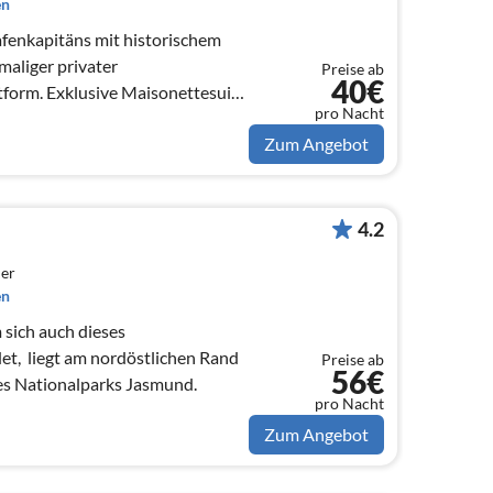
en
fenkapitäns mit historischem
maliger privater
Preise ab
40€
form. Exklusive Maisonettesuite
pro Nacht
Zum Angebot
4.2
er
en
sich auch dieses
det, liegt am nordöstlichen Rand
Preise ab
56€
es Nationalparks Jasmund.
pro Nacht
Zum Angebot