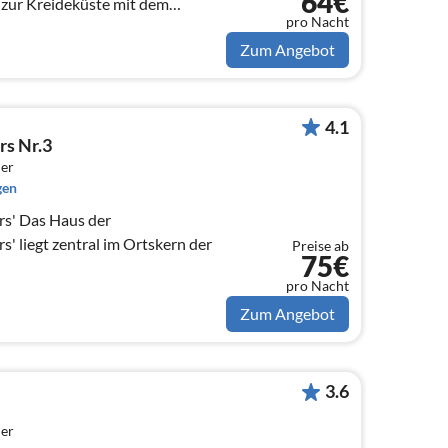
64€
ur Kreideküste mit dem
pro Nacht
Zum Angebot
4.1
s Nr.3
er
gen
 der
' liegt zentral im Ortskern der
Preise ab
75€
pro Nacht
Zum Angebot
3.6
er