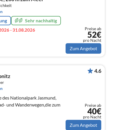
ichkeit
en
rung
Sehr nachhaltig
Preise ab
2026 - 31.08.2026
52€
pro Nacht
Zum Angebot
4.6
bnitz
er
en
e des Nationalpark Jasmund,
Rad- und Wanderwegen,die zum
Preise ab
40€
pro Nacht
Zum Angebot