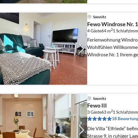
Sassnitz
Fewo Windrose Nr. 1
2
4 Gäste
64 m
1
Schlafzimm
Ferienwohnung Windros
Wohlfühlen Willkommen in unserer Ferienwohnung
Windrose Nr. 1 Ihrem g
entspannte Urlaubstage
Sassnitz
Fewo III
2
3 Gäste
63 m
1
Schlafzimm
18 Bewertun
Die Villa “Elfriede” bef
Strasse 9, in ruhiger La