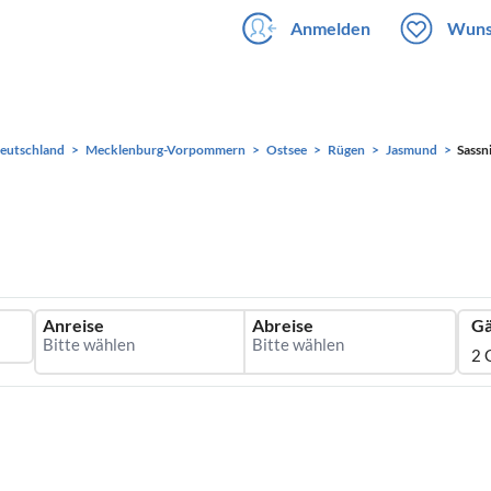
Anmelden
Wuns
eutschland
Mecklenburg-Vorpommern
Ostsee
Rügen
Jasmund
Sassn
Anreise
Abreise
Gä
2 