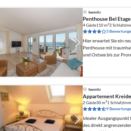
Sassnitz
Penthouse Bel Etage i
2
4 Gäste
110 m
2
Schlafzi
3 Bewertung
Hier erwartet Sie ein neu
Penthouse mit traumha
und Ostsee bis zur Pror
Sassnitz
Appartement Kreide
2
2 Gäste
30 m
1
Schlafzimm
9 Bewertung
Idealer Ausgangspunkt 
des direkt angrenzende