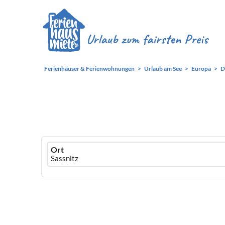
Ferienhäuser & Ferienwohnungen
Urlaub am See
Europa
D
Ferienhausmiete
Ort
logo