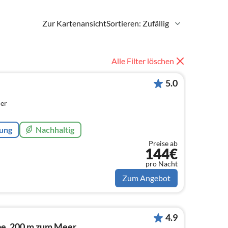
Zur Kartenansicht
Sortieren: Zufällig
Alle Filter löschen
5.0
er
rung
Nachhaltig
Preise ab
144€
pro Nacht
Zum Angebot
4.9
e, 200 m zum Meer