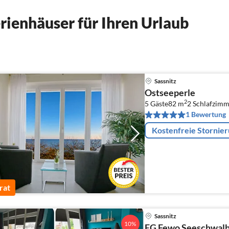
ienhäuser für Ihren Urlaub
Sassnitz
Ostseeperle
2
5 Gäste
82 m
2
Schlafzimm
1 Bewertung
Kostenfreie Stornie
rat
Sassnitz
10%
EG Fewo Seeschwalb