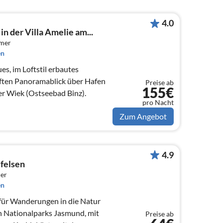
4.0
n der Villa Amelie am...
mmer
en
es, im Loftstil erbautes
ften Panoramablick über Hafen
Preise ab
155€
er Wiek (Ostseebad Binz).
pro Nacht
Zum Angebot
4.9
felsen
er
en
für Wanderungen in die Natur
n Nationalparks Jasmund, mit
Preise ab