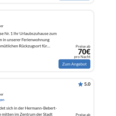
er
e Nr. 1 Ihr Urlaubszuhause zum
emütlichen Rückzugsort für
Preise ab
70€
.
pro Nacht
Zum Angebot
5.0
er
gen
indet sich in der Hermann-Bebert-
ge mitten im Zentrum der Stadt
Preise ab