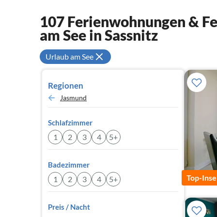
107 Ferienwohnungen & Fer
am See in Sassnitz
Urlaub am See
Regionen
Jasmund
Schlafzimmer
1
2
3
4
5+
Badezimmer
Top-Inse
1
2
3
4
5+
Preis / Nacht