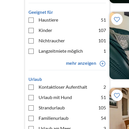
Geeignet für
Haustiere
51
Kinder
107
Nichtraucher
101
Langzeitmiete möglich
1
mehr anzeigen
Urlaub
Kontaktloser Aufenthalt
2
Urlaub mit Hund
51
Strandurlaub
105
Familienurlaub
54
Urlaub am Meer
3