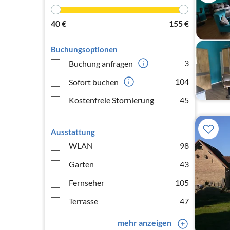
40
€
155
€
Buchungsoptionen
3
Buchung anfragen
104
Sofort buchen
Kostenfreie Stornierung
45
Ausstattung
WLAN
98
Garten
43
Fernseher
105
Terrasse
47
mehr anzeigen