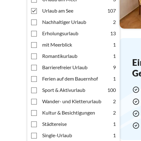
Urlaub am See
107
Nachhaltiger Urlaub
2
Erholungsurlaub
13
mit Meerblick
1
Romantikurlaub
1
Ei
Barrierefreier Urlaub
9
G
Ferien auf dem Bauernhof
1
Sport & Aktivurlaub
100
Wander- und Kletterurlaub
2
Kultur & Besichtigungen
2
Städtereise
1
Single-Urlaub
1