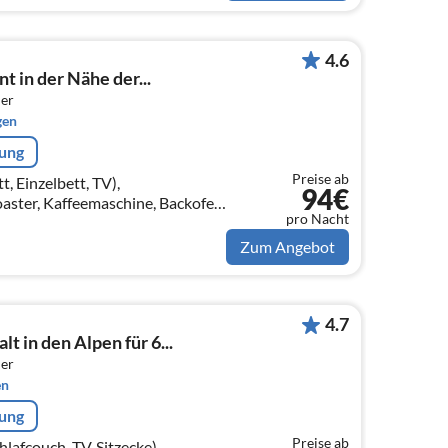
4.6
 in der Nähe der...
er
gen
rung
Preise ab
, Einzelbett, TV),
94€
aster, Kaffeemaschine, Backofen,
pro Nacht
, , Cleaning products, Wine
Zum Angebot
4.7
 in den Alpen für 6...
er
en
rung
Preise ab
fcouch, TV, Sitzecke),