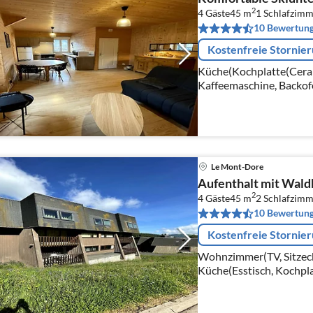
2
4 Gäste
45 m
1
Schlafzimm
10 Bewertun
Kostenfreie Stornie
Küche(Kochplatte(Ceranf
Kaffeemaschine, Backof
Kühlschrank, Tiefkühlsc
glasses)
Le Mont-Dore
Aufenthalt mit Waldbl
2
4 Gäste
45 m
2
Schlafzimm
10 Bewertun
Kostenfreie Stornie
Wohnzimmer(TV, Sitzeck
Küche(Esstisch, Kochpla
Toaster, Kaffeemaschine
Spülmaschine, Kühlschran