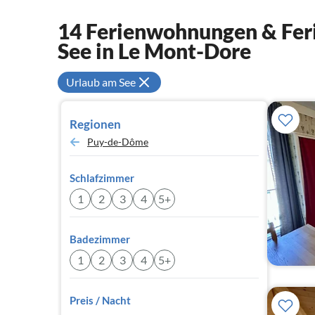
14 Ferienwohnungen & Feri
See in Le Mont-Dore
Urlaub am See
Regionen
Puy-de-Dôme
Schlafzimmer
1
2
3
4
5+
Badezimmer
1
2
3
4
5+
Preis / Nacht