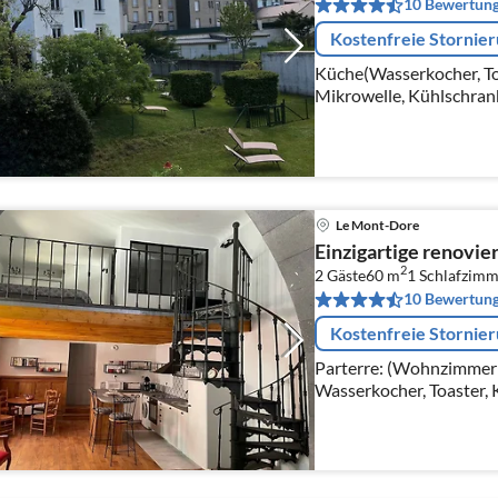
10 Bewertun
Kostenfreie Stornie
Küche(Wasserkocher, To
Mikrowelle, Kühlschran
Esstisch, Sitzecke), Schl
Le Mont-Dore
Einzigartige renovie
2
2 Gäste
60 m
1
Schlafzimm
10 Bewertun
Kostenfreie Stornie
Parterre: (Wohnzimmer(S
Wasserkocher, Toaster, 
Mikrowelle, Spülmaschin
)