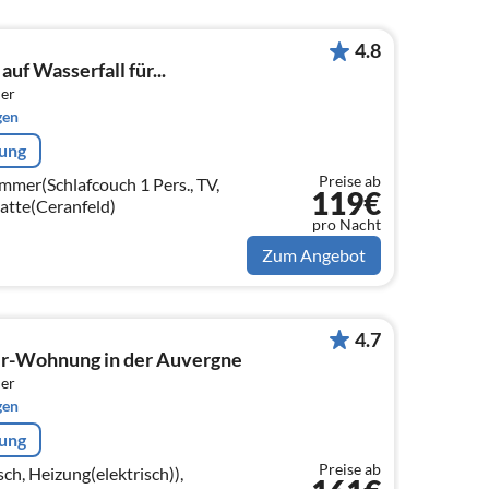
4.8
auf Wasserfall für...
er
gen
rung
Preise ab
immer(Schlafcouch 1 Pers., TV,
119€
atte(Ceranfeld)
pro Nacht
Zum Angebot
4.7
r-Wohnung in der Auvergne
er
gen
rung
Preise ab
ch, Heizung(elektrisch)),