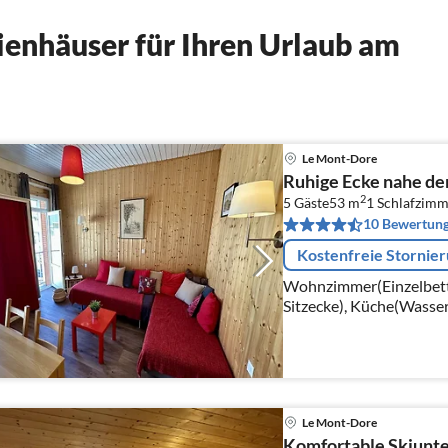
enhäuser für Ihren Urlaub am
Le Mont-Dore
Ruhige Ecke nahe de
2
5 Gäste
53 m
1
Schlafzimm
10 Bewertun
Kostenfreie Stornie
Wohnzimmer(Einzelbett, 
Sitzecke), Küche(Wasser
Backofen, Mikrowelle, S
Tiefkühlschrank, )
Le Mont-Dore
Komfortable Skiunte