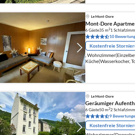
Le Mont-Dore
Mont-Dore Apartment
2
6 Gäste
35 m
1
Schlafzimm
10 Bewertun
Kostenfreie Stornie
, Wohnzimmer(Einzelbett
Küche(Wasserkocher, To
Mikrowelle, Kühlschrank
glasses)
Le Mont-Dore
Geräumiger Aufenthalt
2
6 Gäste
50 m
2
Schlafzimm
9 Bewertung
Kostenfreie Stornie
Wohnzimmer(Doppelschla