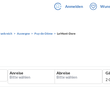
Anmelden
Wuns
rankreich
Auvergne
Puy-de-Dôme
Le Mont-Dore
Anreise
Abreise
Gä
2 