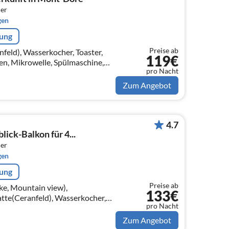
er
gen
rung
Preise ab
eld), Wasserkocher, Toaster,
119€
en, Mikrowelle, Spülmaschine,
pro Nacht
hrank, , Cleaning products, Wine
Zum Angebot
4.7
ick-Balkon für 4...
er
gen
rung
Preise ab
e, Mountain view),
133€
tte(Ceranfeld), Wasserkocher,
pro Nacht
, Backofen, Mikrowelle,
k, Tiefkühlschr...
Zum Angebot