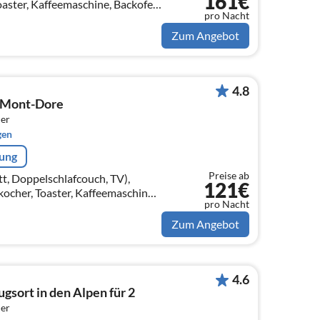
161€
aster, Kaffeemaschine, Backofen,
pro Nacht
ne, Kühl-/Gefrierkombination,
...
Zum Angebot
4.8
n Mont-Dore
er
gen
rung
Preise ab
t, Doppelschlafcouch, TV),
121€
ocher, Toaster, Kaffeemaschine,
pro Nacht
pülmaschine, Kühlschrank, )
Zum Angebot
4.6
gsort in den Alpen für 2
er