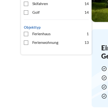
Skifahren
14
Golf
14
Objekttyp
Ferienhaus
1
Ferienwohnung
13
Ei
G