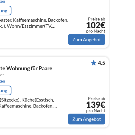
gen
rung
Preise ab
aster, Kaffeemaschine, Backofen,
102€
k, ), Wohn/Esszimmer(TV,
pro Nacht
afzimmer(Einzelbett, Einzelbett)
Zum Angebot
4.5
rte Wohnung für Paare
er
gen
rung
Preise ab
itzecke), Küche(Esstisch,
139€
Kaffeemaschine, Backofen,
pro Nacht
e, Kühlschrank, Tiefkühlschrank,
Zum Angebot