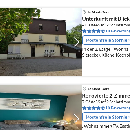
Le Mont-Dore
Unterkunft mit Blick 
2
4 Gäste
45 m
2
Schlafzimm
10 Bewertun
Kostenfreie Stornie
In der 2. Etage: (Wohnz
Sitzecke), Küche(Kochpl
Le Mont-Dore
Renovierte 2-Zimme
2
7 Gäste
59 m
2
Schlafzimm
10 Bewertun
Kostenfreie Stornie
, Wohnzimmer(TV, Esstis