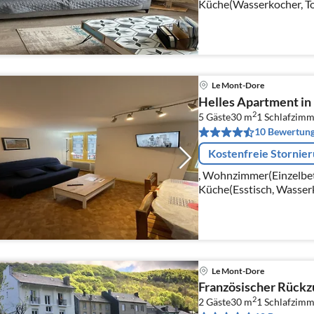
Küche(Wasserkocher, To
Mikrowelle, Spülmaschi
Küchenmaschine, elektris
Le Mont-Dore
Helles Apartment i
2
5 Gäste
30 m
1
Schlafzimm
10 Bewertun
Kostenfreie Stornie
, Wohnzimmer(Einzelbet
Küche(Esstisch, Wasserk
Backofen, Mikrowelle, S
Le Mont-Dore
Französischer Rückzu
2
2 Gäste
30 m
1
Schlafzimm