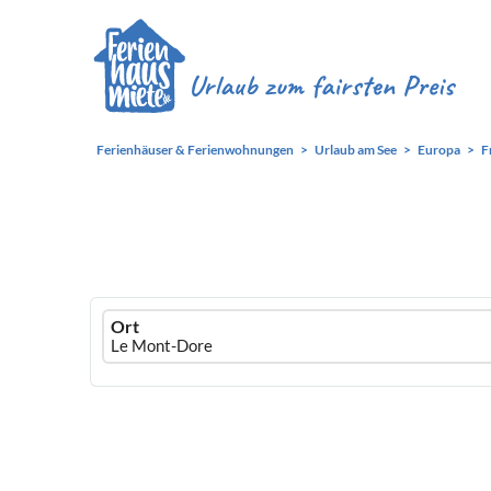
Ferienhäuser & Ferienwohnungen
Urlaub am See
Europa
F
Ferienhausmiete
Ort
logo