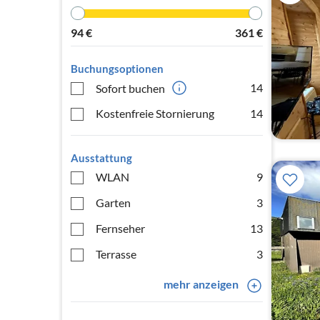
94
€
361
€
Buchungsoptionen
14
Sofort buchen
Kostenfreie Stornierung
14
Ausstattung
WLAN
9
Garten
3
Fernseher
13
Terrasse
3
mehr anzeigen