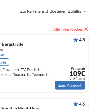
Zur Kartenansicht
Sortieren: Zufällig
Alle Filter löschen
4.8
r Bergstraße
er
gen
rung
Preise ab
Einzelbett, TV, Esstisch,
109€
kocher, Toaster, Kaffeemaschine,
pro Nacht
pülmaschine, Kühlschrank,
Zum Angebot
4.6
rkunft in Mont-Dore