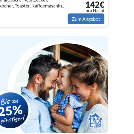
142€
ocher, Toaster, Kaffeemaschine,
pro Nacht
pülmaschine, Kühlschrank, , Wine
Zum Angebot