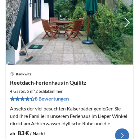
Rankwitz
Pre
Reetdach-Ferienhaus in Quilitz
ab
8
2
4 Gäste
55 m
2
Schlafzimmer
pr
8 Bewertungen
Na
Abseits der viel besuchten Kaiserbäder genießen Sie
und Ihre Familie in unserem Ferienaus im Lieper Winkel
direkt am Achterwasser idyllische Ruhe und die
Natürlichkeit Usedoms.
83
€
ab
/ Nacht