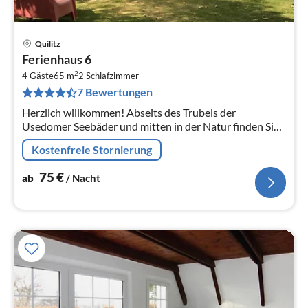
Quilitz
Pre
Ferienhaus 6
ab
2
7
4 Gäste
65 m
2
Schlafzimmer
7 Bewertungen
pr
Na
Herzlich willkommen! Abseits des Trubels der
Usedomer Seebäder und mitten in der Natur finden Sie
das freistehende Ferienhaus für max.
Kostenfreie Stornierung
75
€
ab
/ Nacht