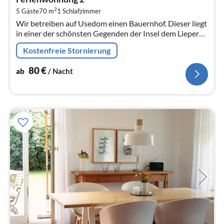
8
2
5 Gäste
70 m
1
Schlafzimmer
pr
Wir betreiben auf Usedom einen Bauernhof. Dieser liegt
Na
in einer der schönsten Gegenden der Insel dem Lieper
Winkel.
Kostenfreie Stornierung
80
€
ab
/ Nacht