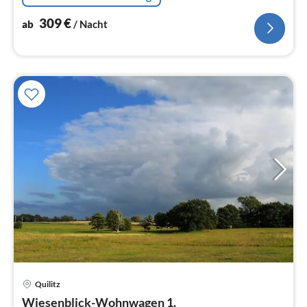
309
€
ab
/ Nacht
Quilitz
Pre
Wiesenblick-Wohnwagen 1.