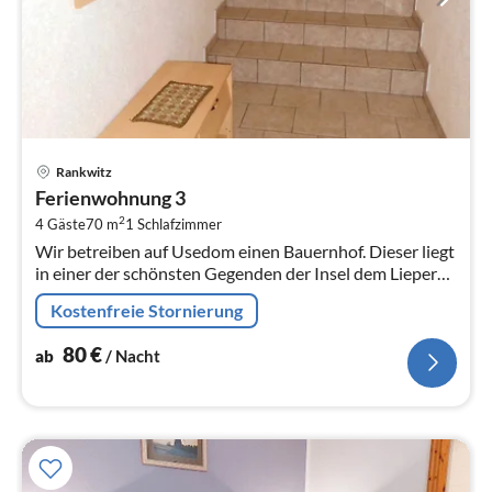
Pre
Rankwitz
ab
Ferienwohnung 3
8
2
4 Gäste
70 m
1
Schlafzimmer
pr
Wir betreiben auf Usedom einen Bauernhof. Dieser liegt
Na
in einer der schönsten Gegenden der Insel dem Lieper
Winkel.
Kostenfreie Stornierung
80
€
ab
/ Nacht