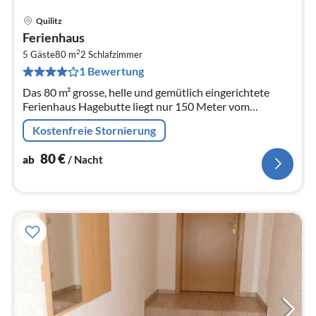
Quilitz
Pre
Ferienhaus
ab
2
8
5 Gäste
80 m
2
Schlafzimmer
1 Bewertung
pr
Na
Das 80 m² grosse, helle und gemütlich eingerichtete
Ferienhaus Hagebutte liegt nur 150 Meter vom
idyllischen Peenestrom entfernt in sonniger, ruhiger
Kostenfreie Stornierung
Lage auf einem 520 m² grossen...
80
€
ab
/ Nacht