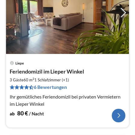
Liepe
Pre
Feriendomizil im Lieper Winkel
ab
8
2
3 Gäste
60 m
1
Schlafzimmer (+1)
pr
6 Bewertungen
Na
Ihr gemütliches Feriendomizil bei privaten Vermietern
im Lieper Winkel
80
€
ab
/ Nacht