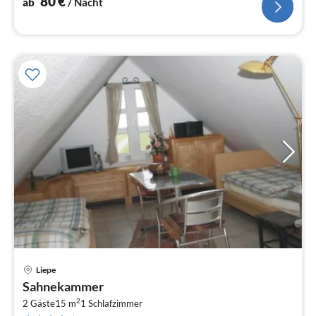
80
€
ab
/ Nacht
Liepe
Pre
Sahnekammer
ab
2
4
2 Gäste
15 m
1
Schlafzimmer