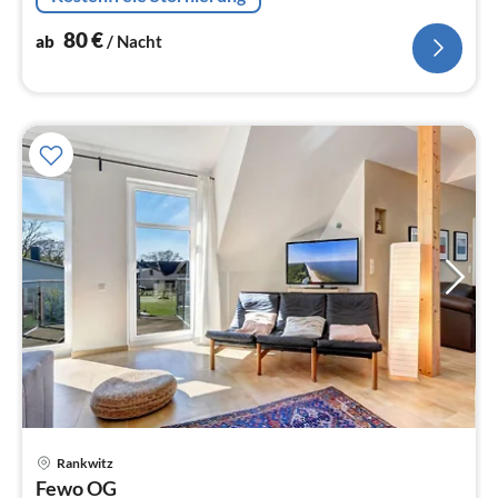
80
€
ab
/ Nacht
Pre
Rankwitz
ab
Fewo OG