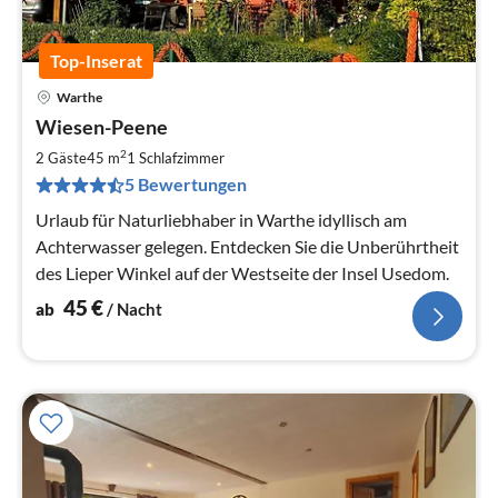
Top-Inserat
Warthe
Pre
Wiesen-Peene
ab
4
2
2 Gäste
45 m
1
Schlafzimmer
pr
5 Bewertungen
Na
Urlaub für Naturliebhaber in Warthe idyllisch am
Achterwasser gelegen. Entdecken Sie die Unberührtheit
des Lieper Winkel auf der Westseite der Insel Usedom.
45
€
ab
/ Nacht