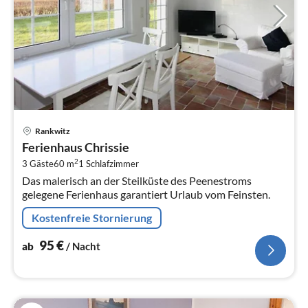
Pre
Rankwitz
ab
Ferienhaus Chrissie
9
2
3 Gäste
60 m
1
Schlafzimmer
pr
Das malerisch an der Steilküste des Peenestroms
Na
gelegene Ferienhaus garantiert Urlaub vom Feinsten.
Kostenfreie Stornierung
95
€
ab
/ Nacht