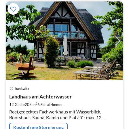
Pre
Rankwitz
ab
3
Landhaus am Achterwasser
pr
2
12 Gäste
208 m
6
Schlafzimmer
Na
Reetgedecktes Fachwerkhaus mit Wasserblick,
Bootshaus, Sauna, Kamin und Platz für max. 12
Personen - ideal für Großfamilien und Gruppen.
Kostenfreie Stornierung