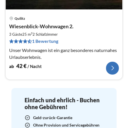
Quilitz
Pre
Wiesenblick-Wohnwagen 2.
ab
4
2
3 Gäste
25 m
2
Schlafzimmer
pr
1 Bewertung
Na
Unser Wohnwagen ist ein ganz besonderes naturnahes
Urlaubserlebnis.
42
€
ab
/ Nacht
Einfach und ehrlich - Buchen
ohne Gebühren!
Geld-zurück-Garantie
Ohne Provision und Servicegebühren