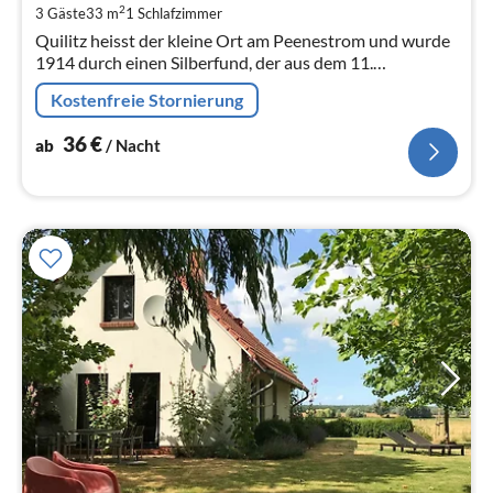
2
3 Gäste
33 m
1
Schlafzimmer
pr
Quilitz heisst der kleine Ort am Peenestrom und wurde
Na
1914 durch einen Silberfund, der aus dem 11.
Jahrhundert stammt, bekannt.
Kostenfreie Stornierung
36
€
ab
/ Nacht