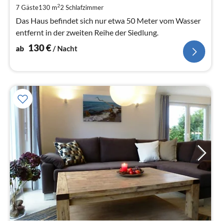
1
2
7 Gäste
130 m
2
Schlafzimmer
pr
Na
Das Haus befindet sich nur etwa 50 Meter vom Wasser
entfernt in der zweiten Reihe der Siedlung.
130
€
ab
/ Nacht