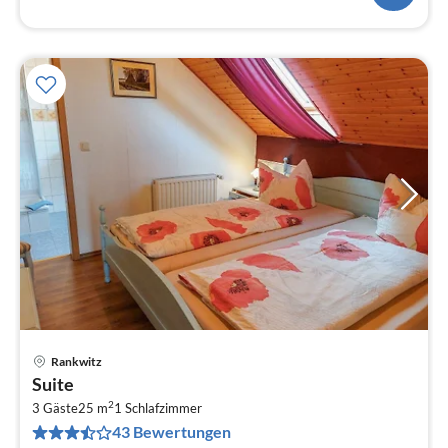
Rankwitz
Pre
Suite
ab
2
9
3 Gäste
25 m
1
Schlafzimmer
43 Bewertungen
pr