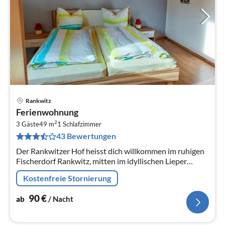
Rankwitz
Pre
Ferienwohnung
ab
2
9
3 Gäste
49 m
1
Schlafzimmer
43 Bewertungen
pr
Na
Der Rankwitzer Hof heisst dich willkommen im ruhigen
Fischerdorf Rankwitz, mitten im idyllischen Lieper
Winkel auf Usedom.
Kostenfreie Stornierung
90
€
ab
/ Nacht