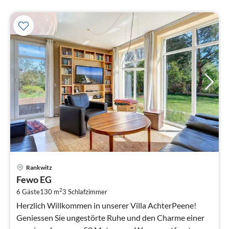
Pre
Rankwitz
ab
Fewo EG
1
2
6 Gäste
130 m
3
Schlafzimmer
pr
Na
Herzlich Willkommen in unserer Villa AchterPeene!
Geniessen Sie ungestörte Ruhe und den Charme einer