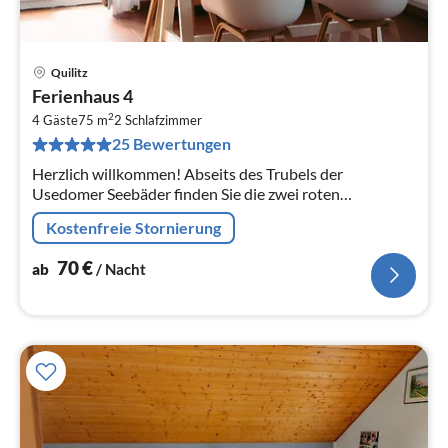
Quilitz
Pre
Ferienhaus 4
ab
2
7
4 Gäste
75 m
2
Schlafzimmer
25 Bewertungen
pr
Na
Herzlich willkommen! Abseits des Trubels der
Usedomer Seebäder finden Sie die zwei roten
Ferienhäuser mit jeweils zwei Ferienwohnungen für
Kostenfreie Stornierung
max.
70
€
ab
/ Nacht