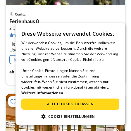
Quilitz
Pre
Ferienhaus 8
ab
2
8
2 Gäste
43 m
1
Schlafzimmer
Diese Webseite verwendet Cookies.
9 Bewertungen
pr
Na
Wir verwenden Cookies, um die Benutzerfreundlichkeit
Herzlich willkommen! Abseits des Trubels der
unserer Website zu verbessern. Durch die weitere
Usedomer Seebäder finden Sie die Doppelhaushälfte für
Nutzung unserer Webseite stimmen Sie der Verwendung
max.
Kostenfreie Stornierung
von Cookies gemäß unserer Cookie-Richtlinie zu.
85
€
Unter Cookie-Einstellungen können Sie Ihre
ab
/ Nacht
Einstellungen anpassen oder die Zustimmung
widerrufen. Wenn Sie nicht zustimmen, werden nur
Cookies mit wesentlichen Funktionalitäten aktiviert.
Weitere Informationen
ALLE COOKIES ZULASSEN
COOKIE-EINSTELLUNGEN