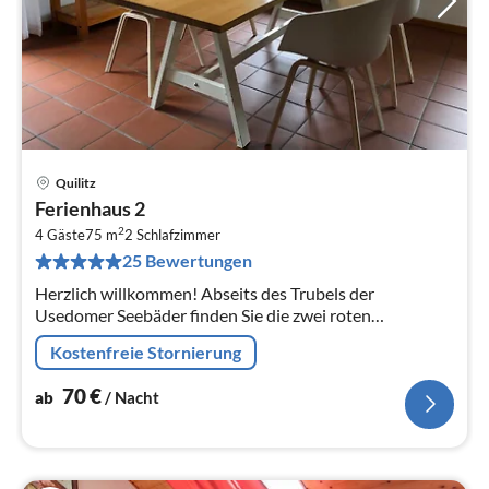
Quilitz
Pre
Ferienhaus 2
ab
2
7
4 Gäste
75 m
2
Schlafzimmer
25 Bewertungen
pr
Na
Herzlich willkommen! Abseits des Trubels der
Usedomer Seebäder finden Sie die zwei roten
Ferienhäuser mit jeweils zwei Ferienwohnungen für
Kostenfreie Stornierung
max.
70
€
ab
/ Nacht