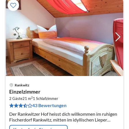
Rankwitz
Pre
Einzelzimmer
ab
2
6
2 Gäste
21 m
1
Schlafzimmer
43 Bewertungen
pr
Na
Der Rankwitzer Hof heisst dich willkommen im ruhigen
Fischerdorf Rankwitz, mitten im idyllischen Lieper
Winkel auf Usedom.