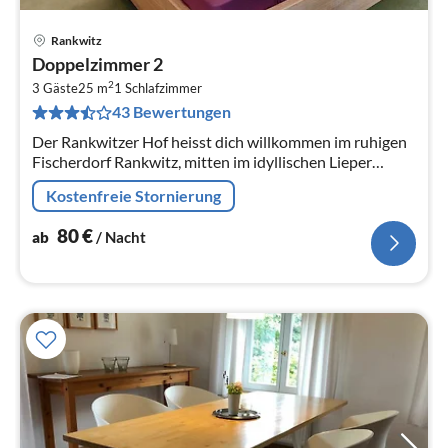
Rankwitz
Pre
Doppelzimmer 2
ab
2
8
3 Gäste
25 m
1
Schlafzimmer
43 Bewertungen
pr
Na
Der Rankwitzer Hof heisst dich willkommen im ruhigen
Fischerdorf Rankwitz, mitten im idyllischen Lieper
Winkel auf Usedom.
Kostenfreie Stornierung
80
€
ab
/ Nacht