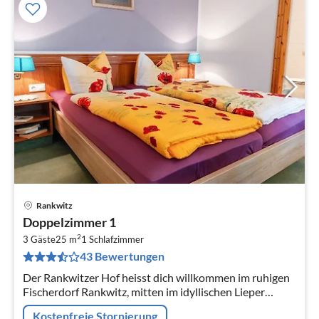
Rankwitz
Pre
Doppelzimmer 1
ab
2
8
3 Gäste
25 m
1
Schlafzimmer
43 Bewertungen
pr
Na
Der Rankwitzer Hof heisst dich willkommen im ruhigen
Fischerdorf Rankwitz, mitten im idyllischen Lieper
Winkel auf Usedom.
Kostenfreie Stornierung