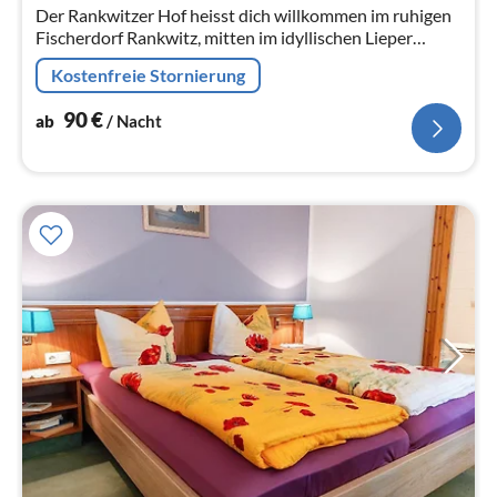
Na
Der Rankwitzer Hof heisst dich willkommen im ruhigen
Fischerdorf Rankwitz, mitten im idyllischen Lieper
Winkel auf Usedom.
Kostenfreie Stornierung
90
€
ab
/ Nacht