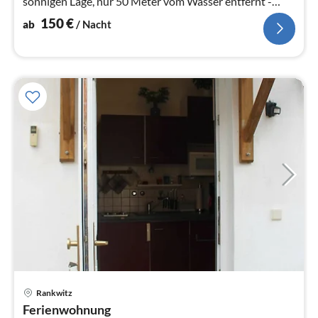
sonnigen Lage, nur 50 Meter vom Wasser entfernt -
direkt im idyllische...
150
€
ab
/ Nacht
Pre
Rankwitz
ab
Ferienwohnung
3