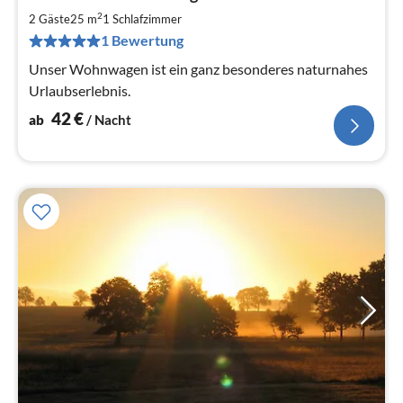
ab
4
2
2 Gäste
25 m
1
Schlafzimmer
pr
1 Bewertung
Na
Unser Wohnwagen ist ein ganz besonderes naturnahes
Urlaubserlebnis.
42
€
ab
/ Nacht