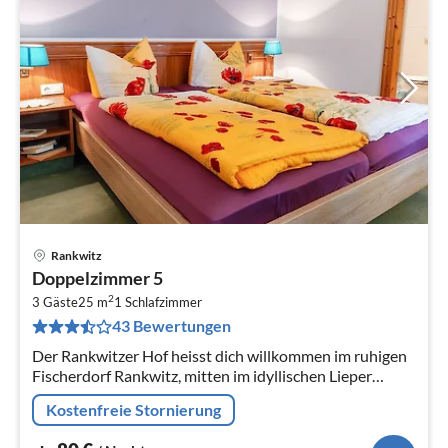
Rankwitz
Pre
Doppelzimmer 5
ab
2
8
3 Gäste
25 m
1
Schlafzimmer
43 Bewertungen
pr
Na
Der Rankwitzer Hof heisst dich willkommen im ruhigen
Fischerdorf Rankwitz, mitten im idyllischen Lieper
Winkel auf Usedom.
Kostenfreie Stornierung