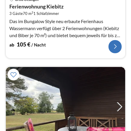
ab
Ferienwohnung Kiebitz
1
2
3 Gäste
70 m
1
Schlafzimmer
pr
Na
Das im Bungalow Style neu erbaute Ferienhaus
Wassermann verfügt über 2 Ferienwohnungen (Kiebitz
und Biber je 70 m²) und bietet bequem jeweils für bis zu
3 Personen Platz.
105
€
ab
/ Nacht