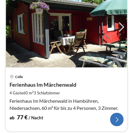
Pre
Celle
ab
7
Ferienhaus Im Märchenwald
pr
2
4 Gäste
60 m
3
Schlafzimmer
Na
Ferienhaus Im Märchenwald in Hambühren,
Niedersachsen, 60 m² für bis zu 4 Personen, 3 Zimmer.
77
€
ab
/ Nacht