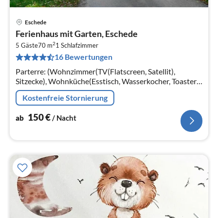
Eschede
Pre
Ferienhaus mit Garten, Eschede
ab
2
1
5 Gäste
70 m
1
Schlafzimmer
16 Bewertungen
pr
Na
Parterre: (Wohnzimmer(TV(Flatscreen, Satellit),
Sitzecke), Wohnküche(Esstisch, Wasserkocher, Toaster,
Kochherd(4 Kochplatten), Kaffeemaschine(Filter)
Kostenfreie Stornierung
150
€
ab
/ Nacht