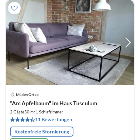
Müden Örtze
Pre
"Am Apfelbaum" im Haus Tusculum
ab
8
2
2 Gäste
50 m
1
Schlafzimmer
pr
11 Bewertungen
Na
Kostenfreie Stornierung