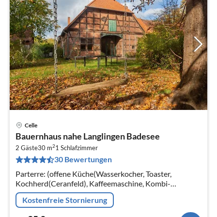
Celle
Pre
Bauernhaus nahe Langlingen Badesee
ab
2
3
2 Gäste
30 m
1
Schlafzimmer
30 Bewertungen
pr
Na
Parterre: (offene Küche(Wasserkocher, Toaster,
Kochherd(Ceranfeld), Kaffeemaschine, Kombi-
Mikrowelle, Spülmaschine, Kühl-/Gefrierkombination)
Kostenfreie Stornierung