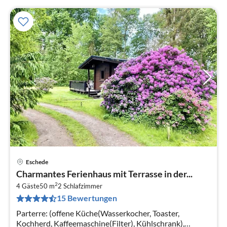
Eschede
Pre
Charmantes Ferienhaus mit Terrasse in der...
ab
2
1
4 Gäste
50 m
2
Schlafzimmer
15 Bewertungen
pr
Na
Parterre: (offene Küche(Wasserkocher, Toaster,
Kochherd, Kaffeemaschine(Filter), Kühlschrank),