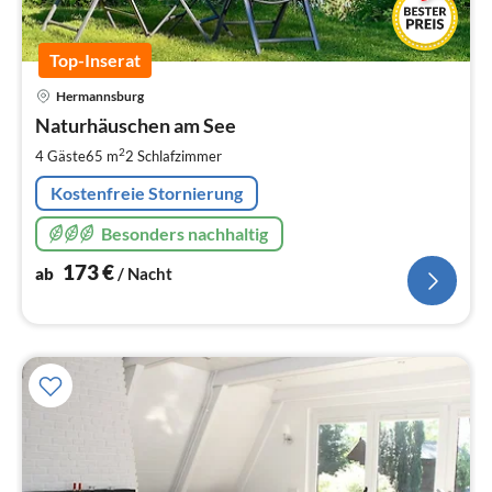
Top-Inserat
Pre
Hermannsburg
ab
1
Naturhäuschen am See
pr
2
4 Gäste
65 m
2
Schlafzimmer
Na
Kostenfreie Stornierung
Besonders nachhaltig
173
€
ab
/ Nacht