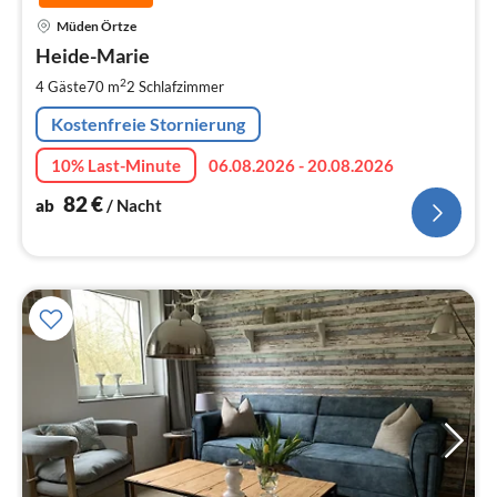
Pre
Müden Örtze
ab
8
Heide-Marie
pr
2
4 Gäste
70 m
2
Schlafzimmer
Na
Kostenfreie Stornierung
10% Last-Minute
06.08.2026 - 20.08.2026
82
€
ab
/ Nacht