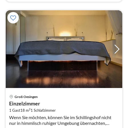
Pre
Groß Oesingen
ab
Einzelzimmer
9
2
1 Gast
18 m
1
Schlafzimmer
pr
Wenn Sie möchten, können Sie im Schillingshof nicht
Na
nur in himmlisch ruhiger Umgebung übernachten,