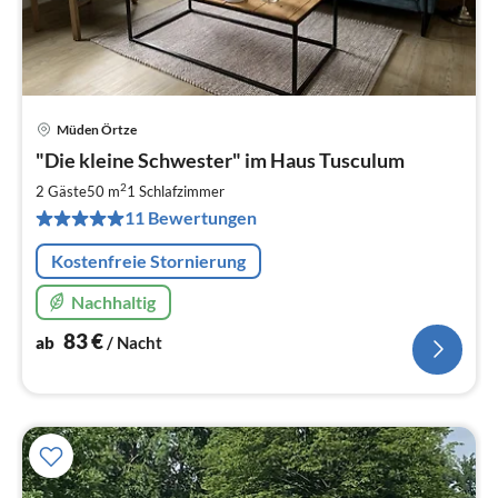
Müden Örtze
Pre
"Die kleine Schwester" im Haus Tusculum
ab
8
2
2 Gäste
50 m
1
Schlafzimmer
pr
11 Bewertungen
Na
Kostenfreie Stornierung
Nachhaltig
83
€
ab
/ Nacht