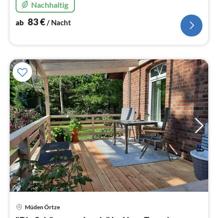
Nachhaltig
83
€
ab
/ Nacht
Müden Örtze
Pre