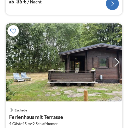
35
€
ab
/ Nacht
Eschede
Pre
Ferienhaus mit Terrasse
ab
2
1
4 Gäste
45 m
2
Schlafzimmer