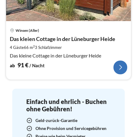
Pre
Winsen (Aller)
ab
9
Das kleien Cottage in der Lüneburger Heide
pr
2
4 Gäste
66 m
3
Schlafzimmer
Na
Das kleine Cottage in der Lüneburger Heide
91
€
ab
/ Nacht
Einfach und ehrlich - Buchen
ohne Gebühren!
Geld-zurück-Garantie
Ohne Provision und Servicegebühren
Preise wie beim Vermieter