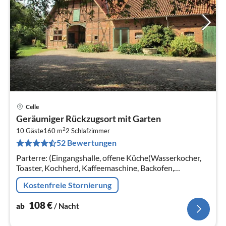
Celle
Pre
Geräumiger Rückzugsort mit Garten
ab
2
1
10 Gäste
160 m
2
Schlafzimmer
52 Bewertungen
pr
Na
Parterre: (Eingangshalle, offene Küche(Wasserkocher,
Toaster, Kochherd, Kaffeemaschine, Backofen,
Spülmaschine, Kühl-/Gefrierkombination)
Kostenfreie Stornierung
108
€
ab
/ Nacht