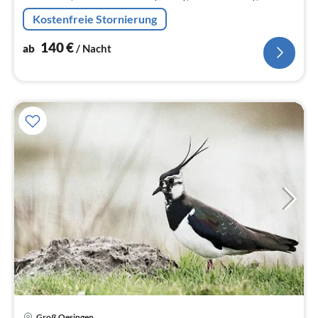
Wohn/Esszimmer(TV, Esstisch, Sitzecke),
Kostenfreie Stornierung
Schlafzimmer(Einzelbett, Einzelbett)
140
€
ab
/ Nacht
Pre
Groß Oesingen