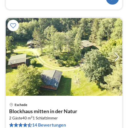
Eschede
Pre
Blockhaus mitten in der Natur
ab
2
1
2 Gäste
40 m
1
Schlafzimmer
14 Bewertungen
pr