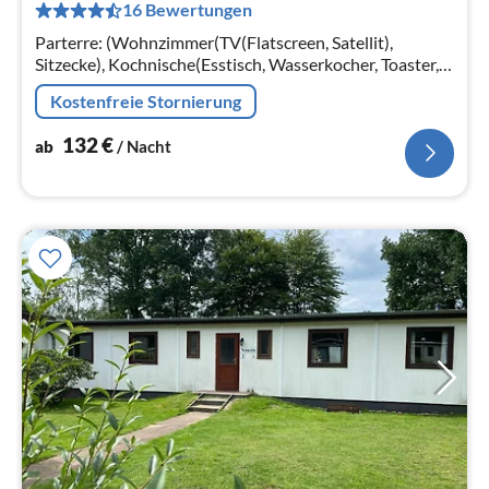
16 Bewertungen
pr
Na
Parterre: (Wohnzimmer(TV(Flatscreen, Satellit),
Sitzecke), Kochnische(Esstisch, Wasserkocher, Toaster,
Kochherd, Kaffeemaschine(Filter), Mikrowelle,
Kostenfreie Stornierung
Kühlschrank)
132
€
ab
/ Nacht