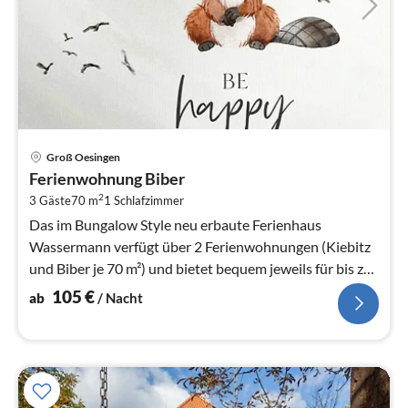
Pre
Groß Oesingen
ab
Ferienwohnung Biber
1
2
3 Gäste
70 m
1
Schlafzimmer
pr
Na
Das im Bungalow Style neu erbaute Ferienhaus
Wassermann verfügt über 2 Ferienwohnungen (Kiebitz
und Biber je 70 m²) und bietet bequem jeweils für bis zu
3 Personen Platz.
105
€
ab
/ Nacht