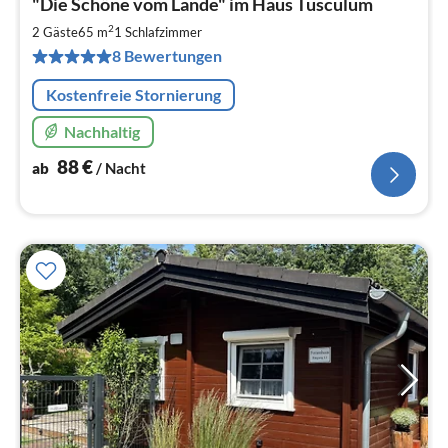
"Die Schöne vom Lande" im Haus Tusculum
ab
8
2
2 Gäste
65 m
1
Schlafzimmer
pr
8 Bewertungen
Na
Kostenfreie Stornierung
Nachhaltig
88
€
ab
/ Nacht