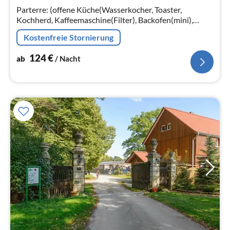
Na
Parterre: (offene Küche(Wasserkocher, Toaster,
Kochherd, Kaffeemaschine(Filter), Backofen(mini),
Kühlschrank), Wohn-/Schlafzimmer(Doppelbett,
Kostenfreie Stornierung
TV(Flatscreen, Satellit)
124
€
ab
/ Nacht