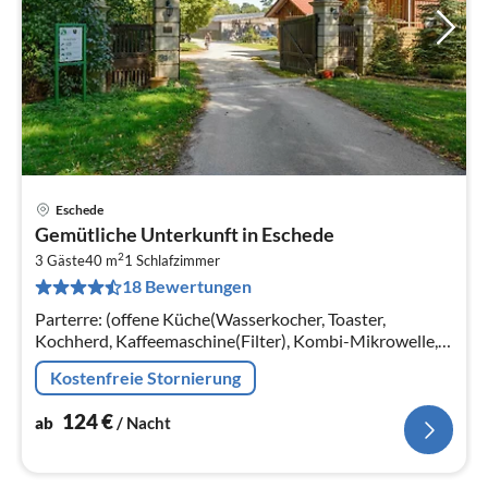
Eschede
Pre
Gemütliche Unterkunft in Eschede
ab
2
1
3 Gäste
40 m
1
Schlafzimmer
18 Bewertungen
pr
Na
Parterre: (offene Küche(Wasserkocher, Toaster,
Kochherd, Kaffeemaschine(Filter), Kombi-Mikrowelle,
Kühlschrank), Wohn-/Schlafzimmer(Doppelbett,
Kostenfreie Stornierung
TV(Flatscreen, Satellit)
124
€
ab
/ Nacht