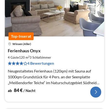
Top-Inserat
Winsen (Aller)
Pre
Ferienhaus Onyx
ab
8
2
4 Gäste
120 m
3
Schlafzimmer
pr
4 Bewertungen
Na
Neugestaltetes Ferienhaus (120qm) mit Sauna auf
1000qm Grundstück für 4 Pers. an der Seenplatte
„Meißendorfer Teiche“ im Naturschutzgebiet Südheide
für ruhigen oder aktiven Urlaub.
84
€
ab
/ Nacht