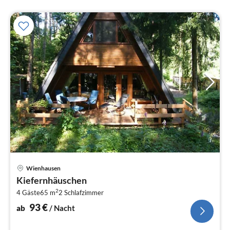
Pre
Wienhausen
ab
Kiefernhäuschen
9
2
4 Gäste
65 m
2
Schlafzimmer
pr
Na
93
€
ab
/ Nacht