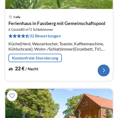
Celle
Pre
Ferienhaus in Fassberg mit Gemeinschaftspool
ab
2
2
6 Gäste
80 m
2
Schlafzimmer
32 Bewertungen
pr
Na
Küche(Herd, Wasserkocher, Toaster, Kaffeemaschine,
Kühlschrank), Wohn-/Schlafzimmer(Einzelbett, TV),
Schlafzimmer(Doppelbett), Schlafzimmer(Einzelbett,
Kostenfreie Stornierung
Etagenbett)
22
€
ab
/ Nacht