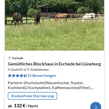
Eschede
Pre
Gemütliches Blockhaus in Eschede bei Lüneburg
ab
2
1
4 Gäste
45 m
1
Schlafzimmer
15 Bewertungen
pr
Na
Parterre: (Kochnische(Wasserkocher, Toaster,
Kochherd(2 Kochplatten), Kaffeemaschine(Filter),
Kühlschrank), Wohn-/Schlafzimmer(Doppelbett,
Kostenfreie Stornierung
TV(Flatscreen, Satellit), Sitzecke)
132
€
ab
/ Nacht