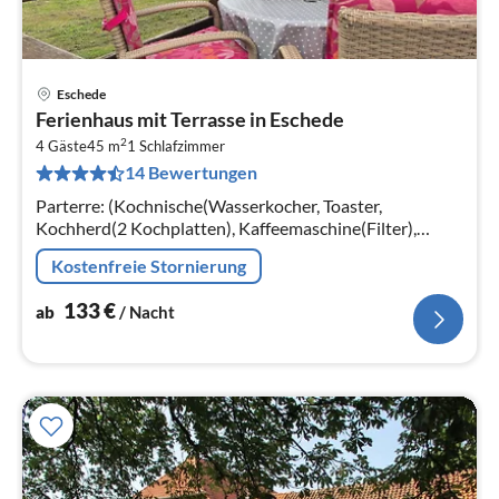
Eschede
Pre
Ferienhaus mit Terrasse in Eschede
ab
2
1
4 Gäste
45 m
1
Schlafzimmer
14 Bewertungen
pr
Na
Parterre: (Kochnische(Wasserkocher, Toaster,
Kochherd(2 Kochplatten), Kaffeemaschine(Filter),
Kühlschrank), Wohn-/Schlafzimmer(Doppelbett,
Kostenfreie Stornierung
TV(Flatscreen, Satellit), Esstisch)
133
€
ab
/ Nacht