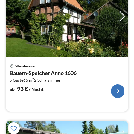
Pre
Wienhausen
ab
Bauern-Speicher Anno 1606
9
2
5 Gäste
65 m
2
Schlafzimmer
pr
Na
93
€
ab
/ Nacht