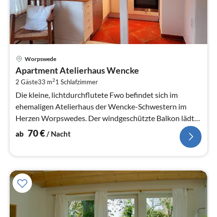
Pre
Worpswede
ab
Apartment Atelierhaus Wencke
7
2
2 Gäste
33 m
1
Schlafzimmer
pr
Na
Die kleine, lichtdurchflutete Fwo befindet sich im
ehemaligen Atelierhaus der Wencke-Schwestern im
Herzen Worpswedes. Der windgeschützte Balkon lädt
zum Energietanken ein.
70
€
ab
/ Nacht