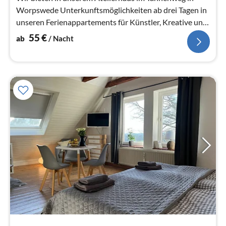
Worpswede Unterkunftsmöglichkeiten ab drei Tagen in
unseren Ferienappartements für Künstler, Kreative und
Worpswede Urlauber.
55
€
ab
/ Nacht