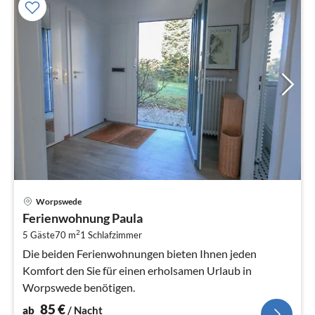
Pre
Worpswede
ab
Ferienwohnung Paula
8
2
5 Gäste
70 m
1
Schlafzimmer
pr
Na
Die beiden Ferienwohnungen bieten Ihnen jeden
Komfort den Sie für einen erholsamen Urlaub in
Worpswede benötigen.
85
€
ab
/ Nacht