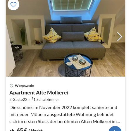
Pre
Worpswede
ab
Apartment Alte Molkerei
6
2
2 Gäste
22 m
1
Schlafzimmer
pr
Na
Die schöne, im November 2022 komplett sanierte und
mit neuen Möbeln ausgestattete Wohnung befindet
sich im ersten Stock der berühmten Alten Molkerei im
Künstler- und Kurort...
65
€
ab
/ Nacht