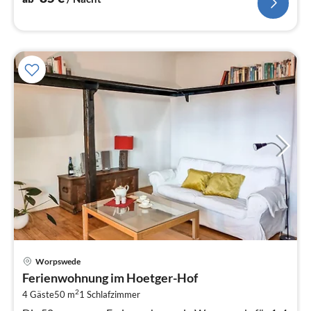
Pre
Worpswede
ab
Ferienwohnung im Hoetger-Hof
9
2
4 Gäste
50 m
1
Schlafzimmer
pr