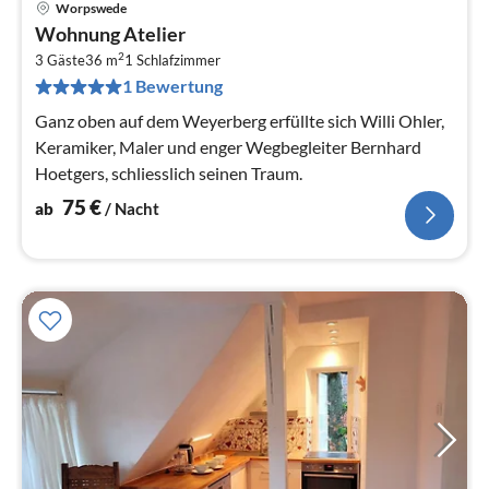
Worpswede
Pre
Wohnung Atelier
ab
2
7
3 Gäste
36 m
1
Schlafzimmer
1 Bewertung
pr
Na
Ganz oben auf dem Weyerberg erfüllte sich Willi Ohler,
Keramiker, Maler und enger Wegbegleiter Bernhard
Hoetgers, schliesslich seinen Traum.
75
€
ab
/ Nacht