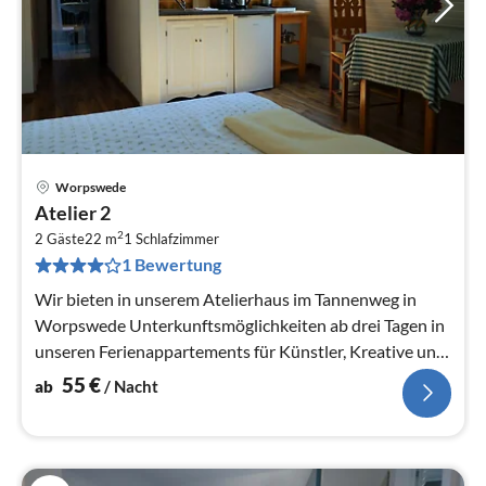
Worpswede
Pre
Atelier 2
ab
2
5
2 Gäste
22 m
1
Schlafzimmer
1 Bewertung
pr
Na
Wir bieten in unserem Atelierhaus im Tannenweg in
Worpswede Unterkunftsmöglichkeiten ab drei Tagen in
unseren Ferienappartements für Künstler, Kreative und
Worpswede Urlauber.
55
€
ab
/ Nacht