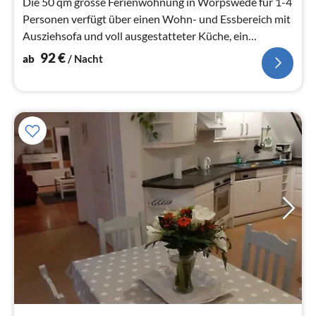
Na
Die 50 qm grosse Ferienwohnung in Worpswede für 1-4
Personen verfügt über einen Wohn- und Essbereich mit
Ausziehsofa und voll ausgestatteter Küche, ein
Schlafzimmer mit Doppelbett...
92
€
ab
/ Nacht