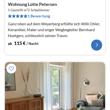
Pre
Wohnung Lotte Petersen
ab
2
1
5 Gäste
90 m
2
Schlafzimmer
1 Bewertung
pr
Na
Ganz oben auf dem Weyerberg erfüllte sich Willi Ohler,
Keramiker, Maler und enger Wegbegleiter Bernhard
Hoetgers, schliesslich seinen Traum.
115
€
ab
/ Nacht