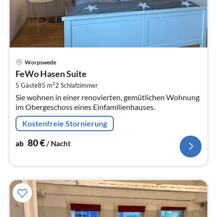
Pre
Worpswede
ab
FeWo Hasen Suite
8
2
5 Gäste
85 m
2
Schlafzimmer
pr
Sie wohnen in einer renovierten, gemütlichen Wohnung
Na
im Obergeschoss eines Einfamilienhauses.
Kostenfreie Stornierung
80
€
ab
/ Nacht