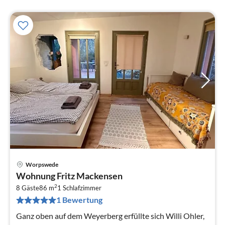
Worpswede
Pre
Wohnung Fritz Mackensen
ab
2
1
8 Gäste
86 m
1
Schlafzimmer
1 Bewertung
pr
Na
Ganz oben auf dem Weyerberg erfüllte sich Willi Ohler,