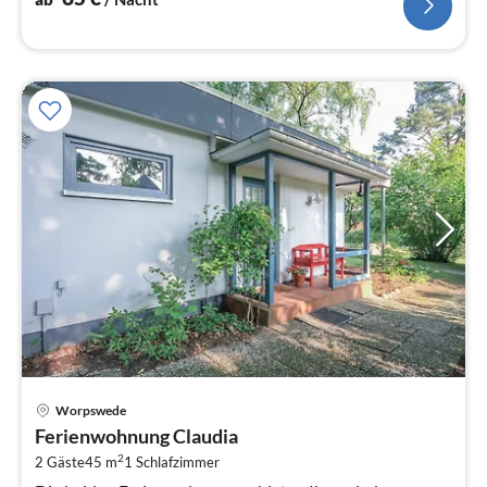
Pre
Worpswede
ab
Ferienwohnung Claudia
6
2
2 Gäste
45 m
1
Schlafzimmer
pr