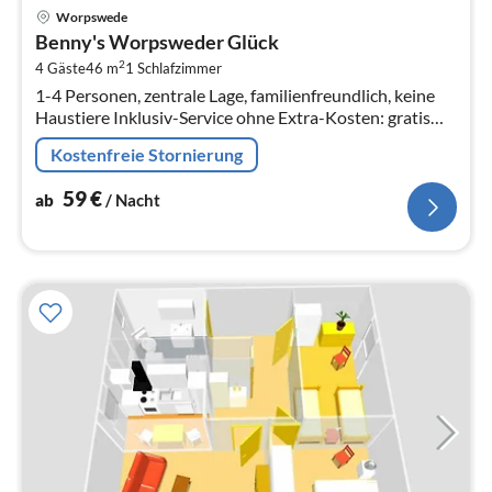
Pre
Worpswede
ab
Benny's Worpsweder Glück
5
2
4 Gäste
46 m
1
Schlafzimmer
pr
1-4 Personen, zentrale Lage, familienfreundlich, keine
Na
Haustiere Inklusiv-Service ohne Extra-Kosten: gratis
Wifi in jedem Raum sowie im Garten, Handtücher,
Kostenfreie Stornierung
Bettwä...
59
€
ab
/ Nacht