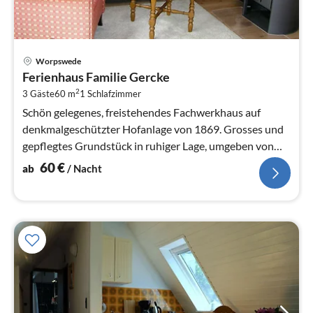
Pre
Worpswede
ab
Ferienhaus Familie Gercke
6
2
3 Gäste
60 m
1
Schlafzimmer
pr
Na
Schön gelegenes, freistehendes Fachwerkhaus auf
denkmalgeschützter Hofanlage von 1869. Grosses und
gepflegtes Grundstück in ruhiger Lage, umgeben von
alten Baumbestand.
60
€
ab
/ Nacht