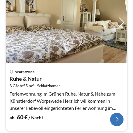
Pre
Worpswede
ab
Ruhe & Natur
6
2
3 Gäste
55 m
1
Schlafzimmer
pr
Na
Ferienwohnung im Grünen Ruhe, Natur & Nähe zum
Künstlerdorf Worpswede Herzlich willkommen in
unserer liebevoll eingerichteten Ferienwohnung im
Obergeschoss eines Einfamili...
60
€
ab
/ Nacht