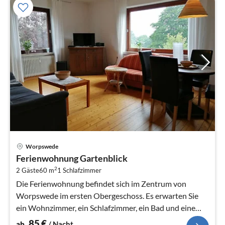
Pre
Worpswede
ab
Ferienwohnung Gartenblick
8
2
2 Gäste
60 m
1
Schlafzimmer
pr
Na
Die Ferienwohnung befindet sich im Zentrum von
Worpswede im ersten Obergeschoss. Es erwarten Sie
ein Wohnzimmer, ein Schlafzimmer, ein Bad und eine
voll ausgestattete Küche mit...
85
€
ab
/ Nacht