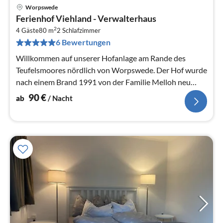
Worpswede
Pre
Ferienhof Viehland - Verwalterhaus
ab
2
9
4 Gäste
80 m
2
Schlafzimmer
6 Bewertungen
pr
Na
Willkommen auf unserer Hofanlage am Rande des
Teufelsmoores nördlich von Worpswede. Der Hof wurde
nach einem Brand 1991 von der Familie Melloh neu
errichtet und liegt 300m von der...
90
€
ab
/ Nacht