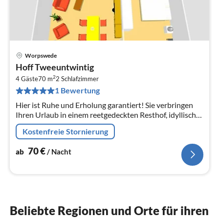
Worpswede
Pre
Hoff Tweeuntwintig
ab
2
7
4 Gäste
70 m
2
Schlafzimmer
1 Bewertung
pr
Na
Hier ist Ruhe und Erholung garantiert! Sie verbringen
Ihren Urlaub in einem reetgedeckten Resthof, idyllisch
gelegen inmitten eines grossen und gepflegten
Kostenfreie Stornierung
Naturgrundstücks, umg...
70
€
ab
/ Nacht
Beliebte Regionen und Orte für ihren