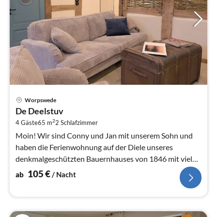
Pre
Worpswede
ab
De Deelstuv
1
2
4 Gäste
65 m
2
Schlafzimmer
pr
Na
Moin! Wir sind Conny und Jan mit unserem Sohn und
haben die Ferienwohnung auf der Diele unseres
denkmalgeschützten Bauernhauses von 1846 mit viel
Herzblut und viel in Eigenlei...
105
€
ab
/ Nacht