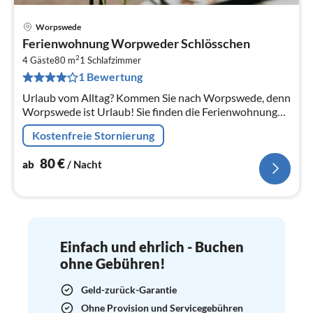
Worpswede
Pre
Ferienwohnung Worpweder Schlösschen
ab
2
8
4 Gäste
80 m
1
Schlafzimmer
1 Bewertung
pr
Na
Urlaub vom Alltag? Kommen Sie nach Worpswede, denn
Worpswede ist Urlaub! Sie finden die Ferienwohnung
mitten im Herzen Worpswedes.
Kostenfreie Stornierung
80
€
ab
/ Nacht
Einfach und ehrlich - Buchen
ohne Gebühren!
Geld-zurück-Garantie
Ohne Provision und Servicegebühren