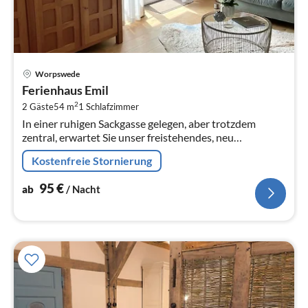
Pre
Worpswede
ab
Ferienhaus Emil
9
2
2 Gäste
54 m
1
Schlafzimmer
pr
In einer ruhigen Sackgasse gelegen, aber trotzdem
Na
zentral, erwartet Sie unser freistehendes, neu
umgebautes und sehr komfortabel eingerichtetes
Kostenfreie Stornierung
Ferienhaus.
95
€
ab
/ Nacht