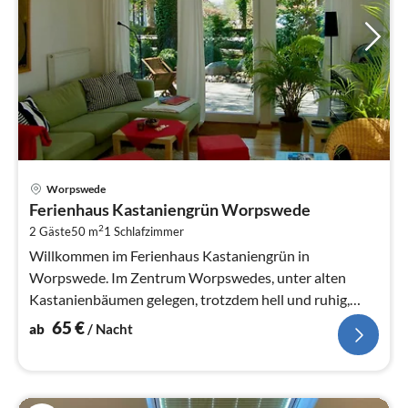
Pre
Worpswede
ab
Ferienhaus Kastaniengrün Worpswede
6
2
2 Gäste
50 m
1
Schlafzimmer
pr
Na
Willkommen im Ferienhaus Kastaniengrün in
Worpswede. Im Zentrum Worpswedes, unter alten
Kastanienbäumen gelegen, trotzdem hell und ruhig,
erwartet Sie unser 50m² grosses, modernes...
65
€
ab
/ Nacht