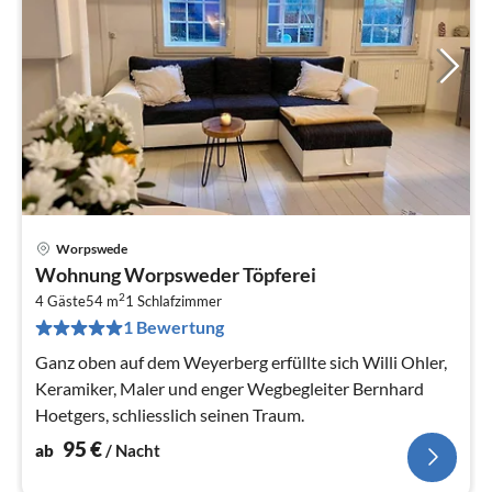
Worpswede
Pre
Wohnung Worpsweder Töpferei
ab
2
9
4 Gäste
54 m
1
Schlafzimmer
1 Bewertung
pr
Na
Ganz oben auf dem Weyerberg erfüllte sich Willi Ohler,
Keramiker, Maler und enger Wegbegleiter Bernhard
Hoetgers, schliesslich seinen Traum.
95
€
ab
/ Nacht