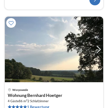
Worpswede
Pre
Wohnung Bernhard Hoetger
ab
2
1
4 Gäste
86 m
2
Schlafzimmer
1 Bewertung
pr