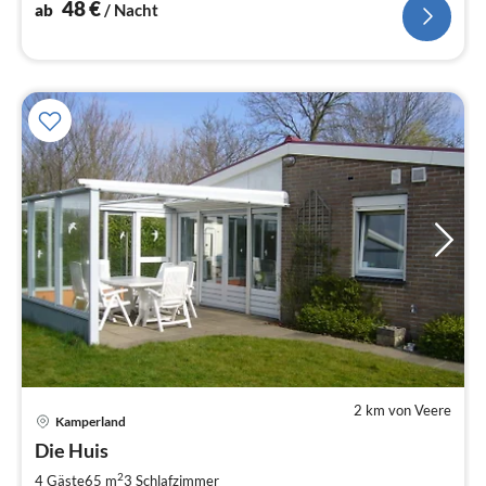
48
€
ab
/ Nacht
2 km von Veere
Kamperland
Pre
Die Huis
ab
9
2
4 Gäste
65 m
3
Schlafzimmer