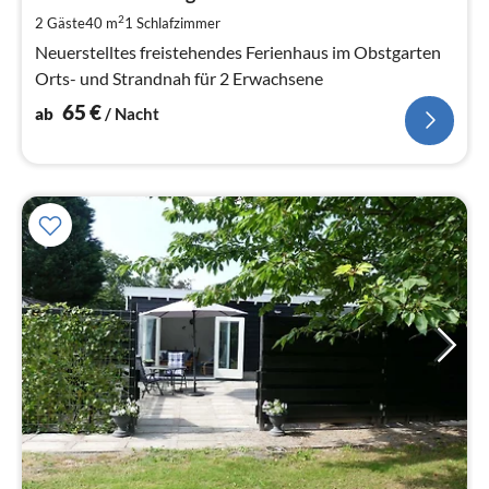
pr
2
2 Gäste
40 m
1
Schlafzimmer
Na
Neuerstelltes freistehendes Ferienhaus im Obstgarten
Orts- und Strandnah für 2 Erwachsene
65
€
ab
/ Nacht