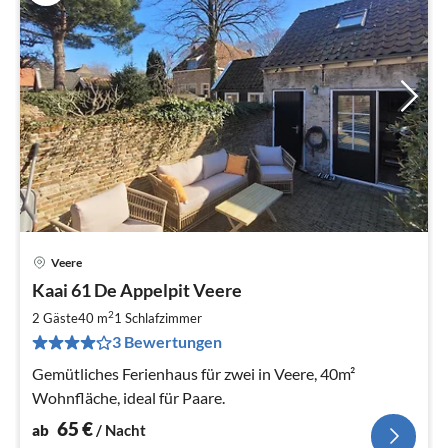
Veere
Pre
Kaai 61 De Appelpit Veere
ab
6
2
2 Gäste
40 m
1
Schlafzimmer
pr
3 Bewertungen
Na
Gemütliches Ferienhaus für zwei in Veere, 40m²
Wohnfläche, ideal für Paare.
65
€
ab
/ Nacht