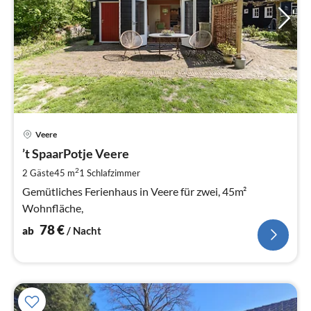
Pre
Veere
ab
7
’t SpaarPotje Veere
pr
2
2 Gäste
45 m
1
Schlafzimmer
Na
Gemütliches Ferienhaus in Veere für zwei, 45m²
Wohnfläche,
78
€
ab
/ Nacht