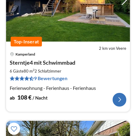
Top-Inserat
2 km von Veere
Kamperland
Pre
Sterntje4 mit Schwimmbad
ab
1
2
6 Gäste
80 m
2
Schlafzimmer
pr
9 Bewertungen
Na
Ferienwohnung - Ferienhaus - Ferienhaus
108
€
ab
/ Nacht