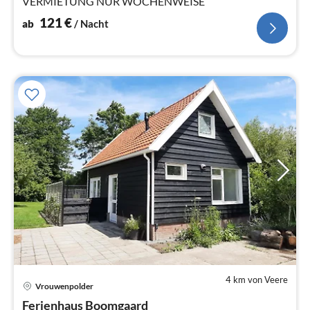
VERMIETUNG NUR WOCHENWEISE
121
€
ab
/ Nacht
4 km von Veere
Pre
Vrouwenpolder
ab
6
Ferienhaus Boomgaard