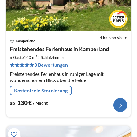
4 km von Veere
Kamperland
Pre
Freistehendes Ferienhaus in Kamperland
ab
1
2
6 Gäste
140 m
3
Schlafzimmer
pr
3 Bewertungen
Na
Freistehendes Ferienhaus in ruhiger Lage mit
wunderschönem Blick über die Felder
Kostenfreie Stornierung
130
€
ab
/ Nacht