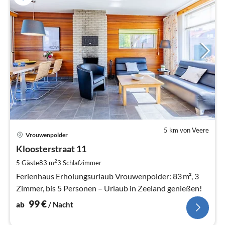
5 km von Veere
Pre
Vrouwenpolder
ab
9
Kloosterstraat 11
pr
2
5 Gäste
83 m
3
Schlafzimmer
Na
Ferienhaus Erholungsurlaub Vrouwenpolder: 83 m², 3
Zimmer, bis 5 Personen – Urlaub in Zeeland genießen!
99
€
ab
/ Nacht