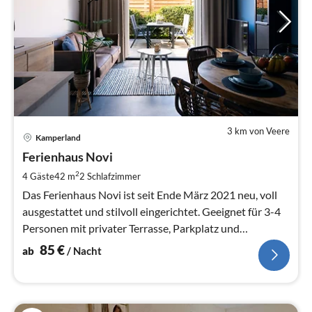
3 km von Veere
Pre
Kamperland
ab
8
Ferienhaus Novi
pr
2
4 Gäste
42 m
2
Schlafzimmer
Na
Das Ferienhaus Novi ist seit Ende März 2021 neu, voll
ausgestattet und stilvoll eingerichtet. Geeignet für 3-4
Personen mit privater Terrasse, Parkplatz und
überdachtem Fahrradschu
85
€
ab
/ Nacht