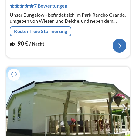
pr
7 Bewertungen
Na
Unser Bungalow - befindet sich im Park Rancho Grande,
umgeben von Wiesen und Deiche, und neben dem
'Veerse Meer' - der ideale Ort für Wanderer, Radfahrer
Kostenfreie Stornierung
und Wassersportler.
90
€
ab
/ Nacht