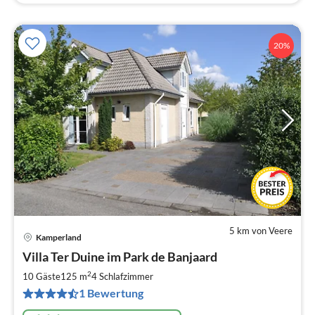
20%
5 km von Veere
Kamperland
Pre
Villa Ter Duine im Park de Banjaard
ab
9
2
10 Gäste
125 m
4
Schlafzimmer
pr
1 Bewertung
Na