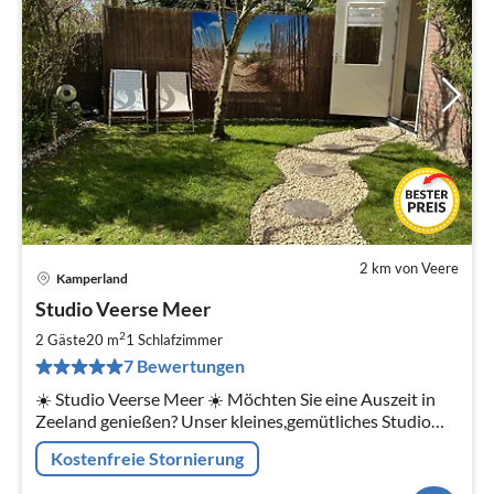
2 km von Veere
Kamperland
Pre
Studio Veerse Meer
ab
4
2
2 Gäste
20 m
1
Schlafzimmer
pr
7 Bewertungen
Na
☀️ Studio Veerse Meer ☀️ Möchten Sie eine Auszeit in
Zeeland genießen? Unser kleines,gemütliches Studio
liegt ganz in der Nähe des Veerse Meers, umgeben von
Kostenfreie Stornierung
wunderschöner Natur.