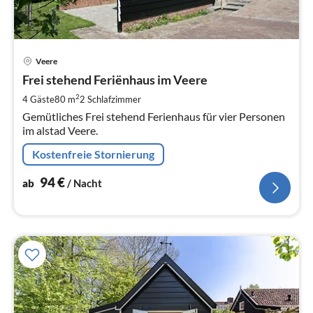
Pre
Veere
ab
9
Frei stehend Feriënhaus im Veere
pr
2
4 Gäste
80 m
2
Schlafzimmer
Na
Gemütliches Frei stehend Ferienhaus für vier Personen
im alstad Veere.
Kostenfreie Stornierung
94
€
ab
/ Nacht