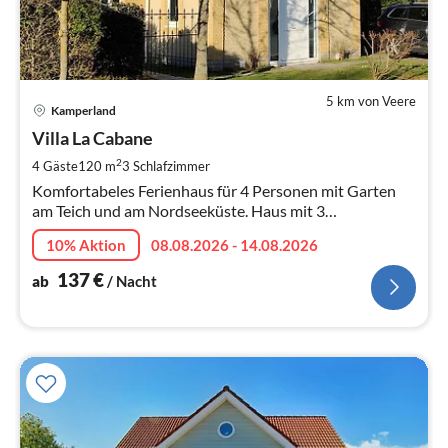
5 km von Veere
Pre
Kamperland
ab
1
Villa La Cabane
pr
2
4 Gäste
120 m
3
Schlafzimmer
Na
Komfortabeles Ferienhaus für 4 Personen mit Garten
am Teich und am Nordseeküste. Haus mit 3
Schlafzimmern, Badezimmer und 2 Toiletten. Genießen
10% Aktion
08.08.2026 - 14.08.2026
Sie in Luxus!
137
€
ab
/ Nacht