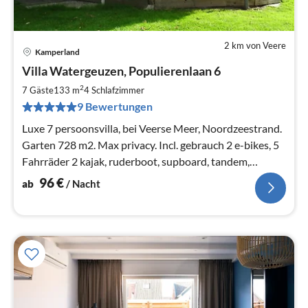
2 km von Veere
Kamperland
Pre
Villa Watergeuzen, Populierenlaan 6
ab
9
2
7 Gäste
133 m
4
Schlafzimmer
pr
9 Bewertungen
Na
Luxe 7 persoonsvilla, bei Veerse Meer, Noordzeestrand.
Garten 728 m2. Max privacy. Incl. gebrauch 2 e-bikes, 5
Fahrräder 2 kajak, ruderboot, supboard, tandem,
surfplank, bedlinnen
96
€
ab
/ Nacht