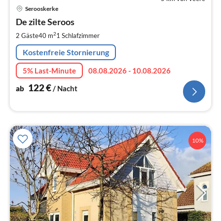
Serooskerke
ab
1
De zilte Seroos
pr
2
2 Gäste
40 m
1
Schlafzimmer
Na
Kostenfreie Stornierung
5% Last-Minute
08.08.2026 - 10.08.2026
122
€
ab
/ Nacht
10%