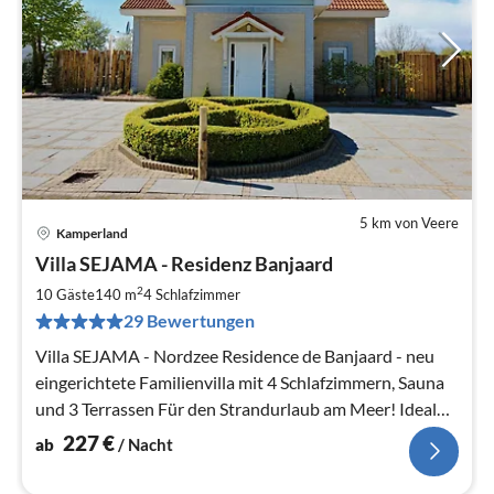
5 km von Veere
Kamperland
Pre
Villa SEJAMA - Residenz Banjaard
ab
2
2
10 Gäste
140 m
4
Schlafzimmer
pr
29 Bewertungen
Na
Villa SEJAMA - Nordzee Residence de Banjaard - neu
eingerichtete Familienvilla mit 4 Schlafzimmern, Sauna
und 3 Terrassen Für den Strandurlaub am Meer! Ideal
für 2 Familien
227
€
ab
/ Nacht