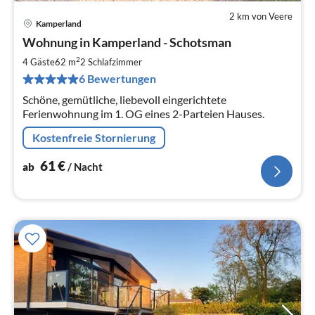
2 km von Veere
Kamperland
Pre
Wohnung in Kamperland - Schotsman
ab
6
2
4 Gäste
62 m
2
Schlafzimmer
pr
6 Bewertungen
Na
Schöne, gemütliche, liebevoll eingerichtete
Ferienwohnung im 1. OG eines 2-Parteien Hauses.
Kostenfreie Stornierung
61
€
ab
/ Nacht