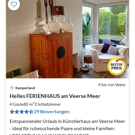
4 km von Veere
Kamperland
Pre
Helles FERIENHAUS am Veerse Meer
ab
1
2
4 Gäste
80 m
3
Schlafzimmer
pr
29 Bewertungen
Na
Entspannender Urlaub in Künstlerhaus am Veerse Meer
- ideal für ruhesuchende Paare und kleine Familien: