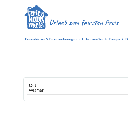
Ferienhäuser & Ferienwohnungen
Urlaub am See
Europa
D
Ferienhausmiete
Ort
logo