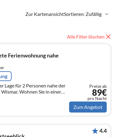
Zur Kartenansicht
Sortieren: Zufällig
Alle Filter löschen
tete Ferienwohnung nahe
er
rung
r Lage für 2 Personen nahe der
Preise ab
89€
n Sie in einer
ung im EG mit eigener, kleiner
pro Nacht
Zum Angebot
4.4
stseeblick