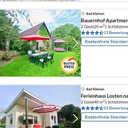
Bad Kleinen
Bauernhof Apartmen
2
2 Gäste
20 m
1
Schlafzimm
13 Bewertun
Kostenfreie Stornie
Bad Kleinen
Ferienhaus Losten n
2
2 Gäste
40 m
1
Schlafzimm
12 Bewertun
Kostenfreie Stornie