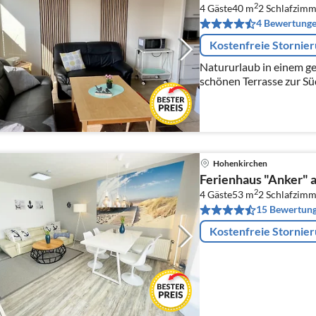
2
4 Gäste
40 m
2
Schlafzimm
4 Bewertung
Kostenfreie Stornie
Natururlaub in einem ge
schönen Terrasse zur Süds
Verweilen, die Seele baume
"Entschleunigen" könne
Hohenkirchen
Ferienhaus "Anker" 
2
4 Gäste
53 m
2
Schlafzimm
15 Bewertun
Kostenfreie Stornie