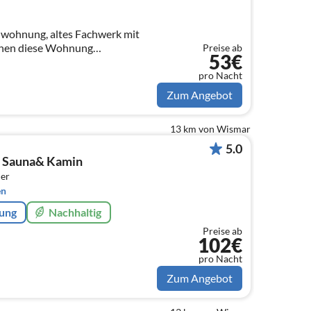
nwohnung, altes Fachwerk mit
hen diese Wohnung
Preise ab
53€
rill, großer Garten mit alten
. 800m zum Strand
pro Nacht
Zum Angebot
13 km von Wismar
5.0
it Sauna& Kamin
er
en
rung
Nachhaltig
Preise ab
102€
pro Nacht
Zum Angebot