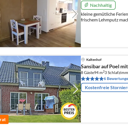
Nachhaltig
kleine gemütliche Ferie
frischem Lehmputz mac
besonders,Terrasse mit G
Obstbäumen, ca
Kaltenhof
Sansibar auf Poel m
2
8 Gäste
94 m
3
Schlafzimm
6 Bewertung
Kostenfreie Stornie
rat