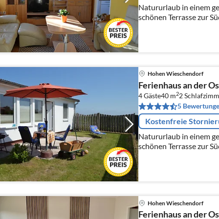
Natururlaub in einem ge
schönen Terrasse zur Süds
Verweilen, die Seele baume
"Entschleunigen" könne
Hohen Wieschendorf
Ferienhaus an der O
2
4 Gäste
40 m
2
Schlafzimm
5 Bewertung
Kostenfreie Stornie
Natururlaub in einem ge
schönen Terrasse zur Süds
Verweilen + die Seele bau
"Entschleunigen" könne
Hohen Wieschendorf
Ferienhaus an der O