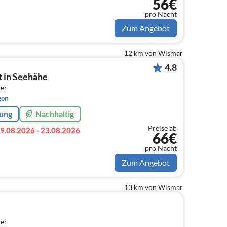
56€
pro Nacht
Zum Angebot
12 km von Wismar
4.8
 in Seehähe
er
gen
rung
Nachhaltig
Preise ab
9.08.2026 - 23.08.2026
66€
pro Nacht
Zum Angebot
13 km von Wismar
er