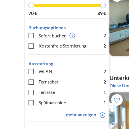
70
€
89
€
Buchungsoptionen
2
Sofort buchen
Kostenfreie Stornierung
2
Ausstattung
WLAN
2
Unterkü
Fernseher
2
Diese Unt
Terrasse
1
Spülmaschine
1
mehr anzeigen