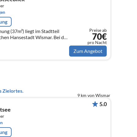
er
gen
rung
Preise ab
g (37m²) liegt im Stadtteil
70€
schen Hansestadt Wismar. Bei der
pro Nacht
es sich um eine
m Erdgeschoss.
Zum Angebot
 Zielortes.
9 km von Wismar
5.0
stsee
er
en
rung