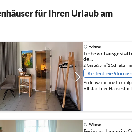
nhäuser für Ihren Urlaub am
Wismar
Liebevoll ausgestat
de...
2
2 Gäste
55 m
1
Schlafzimm
Kostenfreie Stornie
Ferienwohnung in ruhige
Altstadt der Hansestadt Wismar. Wohne
komfortablen Ferienwohn
T...
Wismar
Ferienwohnung im O