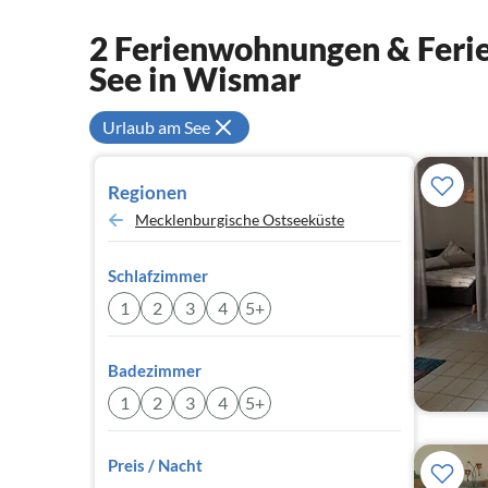
2 Ferienwohnungen & Ferie
See in Wismar
Urlaub am See
Regionen
Mecklenburgische Ostseeküste
Schlafzimmer
1
2
3
4
5+
Badezimmer
1
2
3
4
5+
Preis / Nacht