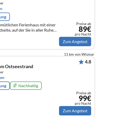
er
en
rung
Preise ab
mütlichen Ferienhaus mit einer
89€
eite, auf der Sie in aller Ruhe
pro Nacht
ln lassen und
n.
Zum Angebot
11 km von Wismar
4.8
am Ostseestrand
er
gen
rung
Nachhaltig
Preise ab
99€
pro Nacht
Zum Angebot