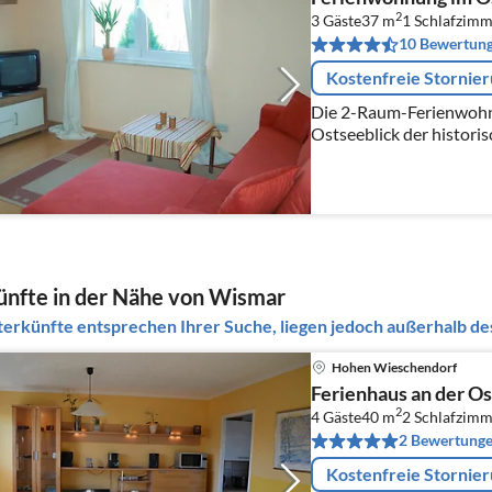
2
3 Gäste
37 m
1
Schlafzimm
10 Bewertun
Kostenfreie Stornie
Die 2-Raum-Ferienwohnun
Ostseeblick der histori
Ferienwohnung handelt 
Nichtraucherwohnung i
nfte in der Nähe von Wismar
erkünfte entsprechen Ihrer Suche, liegen jedoch außerhalb des
Hohen Wieschendorf
Ferienhaus an der O
2
4 Gäste
40 m
2
Schlafzimm
2 Bewertung
Kostenfreie Stornie