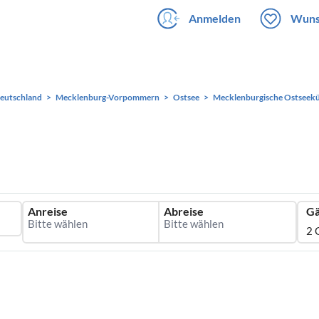
Anmelden
Wuns
eutschland
Mecklenburg-Vorpommern
Ostsee
Mecklenburgische Ostseek
Anreise
Abreise
Gä
2 