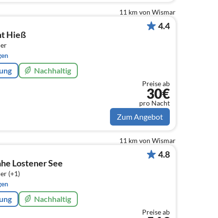
11 km von Wismar
4.4
t Hieß
er
gen
rung
Nachhaltig
Preise ab
30€
pro Nacht
Zum Angebot
11 km von Wismar
4.8
ahe Lostener See
er (+1)
gen
rung
Nachhaltig
Preise ab