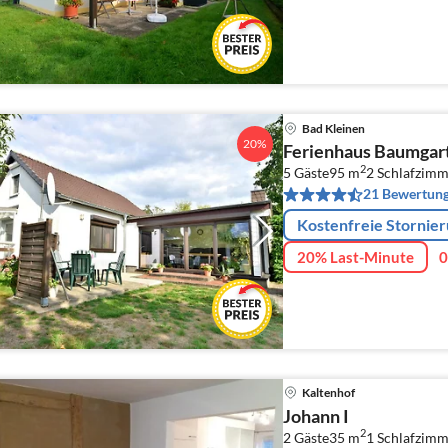
Bad Kleinen
20%
Ferienhaus Baumgart
2
5 Gäste
95 m
2
Schlafzimm
21 Bewertun
Kostenfreie Stornie
20% Last-Minute
0
Kaltenhof
Johann I
2
2 Gäste
35 m
1
Schlafzimm