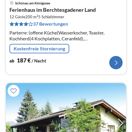
Schönau am Königssee
Pre
Ferienhaus im Berchtesgadener Land
ab
2
1
12 Gäste
200 m
5
Schlafzimmer
37 Bewertungen
pr
Na
Parterre: (offene Küche(Wasserkocher, Toaster,
Kochherd(4 Kochplatten, Ceranfeld),
Dunstabzugshaube, Kaffeemaschine(Filter), Backofen,
Kostenfreie Stornierung
Spülmaschine, Kühlschrank(+ Gefrierfach))
187
€
ab
/ Nacht