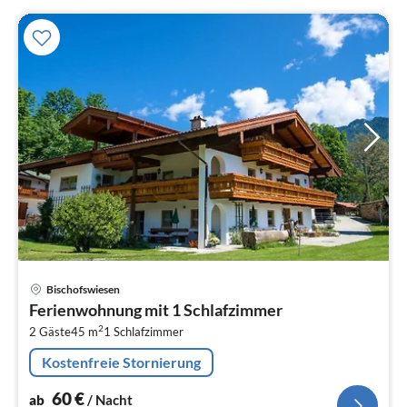
Pre
Bischofswiesen
ab
Ferienwohnung mit 1 Schlafzimmer
6
2
2 Gäste
45 m
1
Schlafzimmer
pr
Na
Kostenfreie Stornierung
60
€
ab
/ Nacht