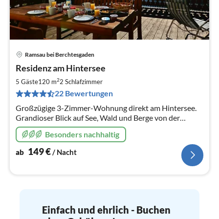
Ramsau bei Berchtesgaden
Pre
Residenz am Hintersee
ab
1
2
5 Gäste
120 m
2
Schlafzimmer
pr
22 Bewertungen
Na
Großzügige 3-Zimmer-Wohnung direkt am Hintersee.
Grandioser Blick auf See, Wald und Berge von der
eigenen 50 m² großen Sonnenterrasse. Zahlreiche
Besonders nachhaltig
Aktivitäten direkt vor Ort.
149
€
ab
/ Nacht
Einfach und ehrlich - Buchen