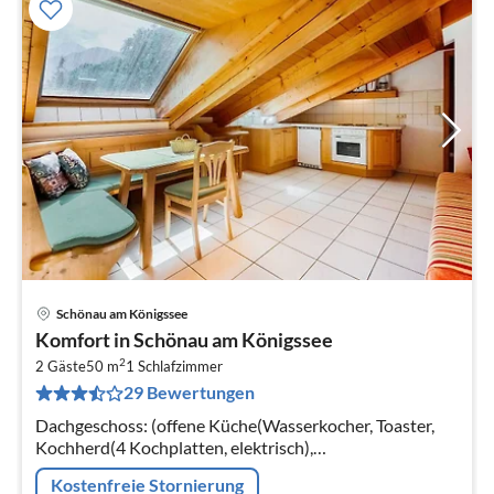
Schönau am Königssee
Pre
Komfort in Schönau am Königssee
ab
2
6
2 Gäste
50 m
1
Schlafzimmer
29 Bewertungen
pr
Na
Dachgeschoss: (offene Küche(Wasserkocher, Toaster,
Kochherd(4 Kochplatten, elektrisch),
Kaffeemaschine(Filter), Backofen,
Kostenfreie Stornierung
Kühl-/Gefrierkombination)