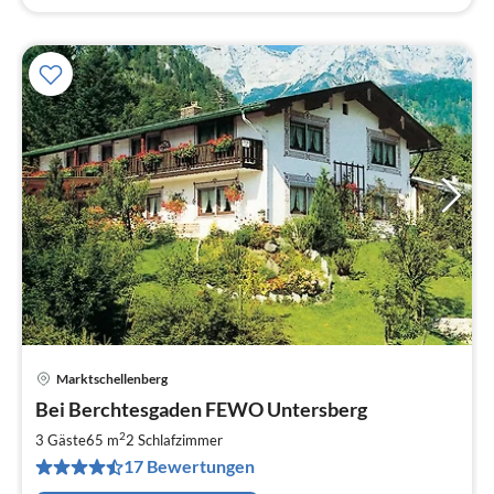
Marktschellenberg
Pre
Bei Berchtesgaden FEWO Untersberg
ab
8
2
3 Gäste
65 m
2
Schlafzimmer
pr
17 Bewertungen
Na