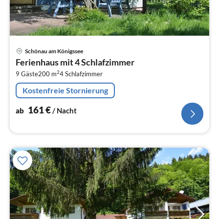
Pre
Schönau am Königssee
ab
Ferienhaus mit 4 Schlafzimmer
1
2
9 Gäste
200 m
4
Schlafzimmer
pr
Na
Kostenfreie Stornierung
161
€
ab
/ Nacht