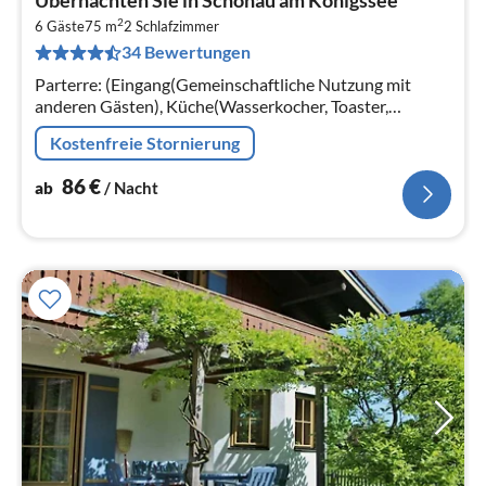
ab
2
8
6 Gäste
75 m
2
Schlafzimmer
34 Bewertungen
pr
Na
Parterre: (Eingang(Gemeinschaftliche Nutzung mit
anderen Gästen), Küche(Wasserkocher, Toaster,
Kochherd(4 Kochplatten, Ceranfeld),
Kostenfreie Stornierung
Dunstabzugshaube, Kaffeemaschine(Filter)
86
€
ab
/ Nacht