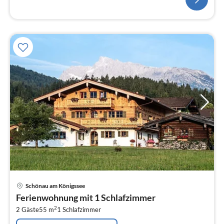
Pre
Schönau am Königssee
ab
Ferienwohnung mit 1 Schlafzimmer
1
2
2 Gäste
55 m
1
Schlafzimmer
pr
Na