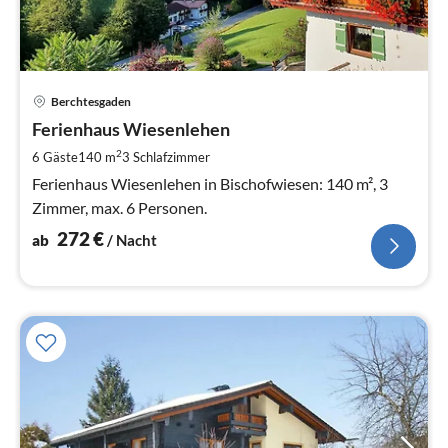
Pre
Berchtesgaden
ab
2
Ferienhaus Wiesenlehen
pr
2
6 Gäste
140 m
3
Schlafzimmer
Na
Ferienhaus Wiesenlehen in Bischofwiesen: 140 m², 3
Zimmer, max. 6 Personen.
272
€
ab
/ Nacht