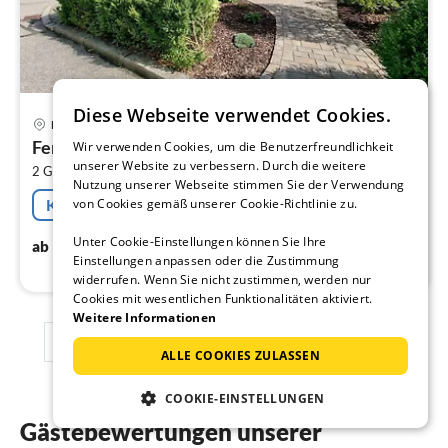
Diese Webseite verwendet Cookies.
Pre
Berchtesgaden
ab
Ferienwohnung Luckmaier
Wir verwenden Cookies, um die Benutzerfreundlichkeit
4
unserer Website zu verbessern. Durch die weitere
2
2 Gäste
40 m
1
Schlafzimmer
pr
Nutzung unserer Webseite stimmen Sie der Verwendung
Na
von Cookies gemäß unserer Cookie-Richtlinie zu.
Kostenfreie Stornierung
Unter Cookie-Einstellungen können Sie Ihre
44
€
ab
/ Nacht
Einstellungen anpassen oder die Zustimmung
widerrufen. Wenn Sie nicht zustimmen, werden nur
Cookies mit wesentlichen Funktionalitäten aktiviert.
Weitere Informationen
1
2
3
ALLE COOKIES ZULASSEN
COOKIE-EINSTELLUNGEN
Gästebewertungen unserer