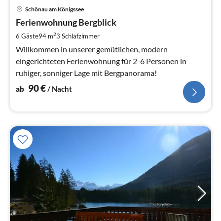
Pre
Schönau am Königssee
ab
9
Ferienwohnung Bergblick
pr
2
6 Gäste
94 m
3
Schlafzimmer
Na
Willkommen in unserer gemütlichen, modern
eingerichteten Ferienwohnung für 2-6 Personen in
ruhiger, sonniger Lage mit Bergpanorama!
90
€
ab
/ Nacht