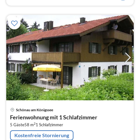
Pre
Schönau am Königssee
ab
Ferienwohnung mit 1 Schlafzimmer
1
2
5 Gäste
58 m
1
Schlafzimmer
pr
Na
Kostenfreie Stornierung