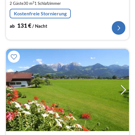
2
2 Gäste
30 m
1
Schlafzimmer
pr
Na
Kostenfreie Stornierung
131
€
ab
/ Nacht