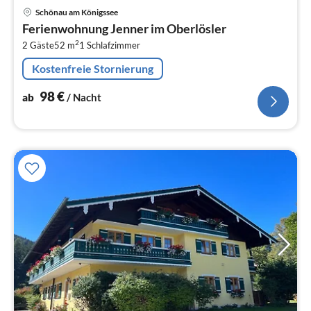
Pre
Schönau am Königssee
ab
Ferienwohnung Jenner im Oberlösler
9
2
2 Gäste
52 m
1
Schlafzimmer
pr
Na
Kostenfreie Stornierung
98
€
ab
/ Nacht