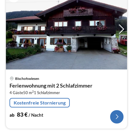
Pre
Bischofswiesen
ab
Ferienwohnung mit 2 Schlafzimmer
8
2
4 Gäste
50 m
1
Schlafzimmer
pr
Na
Kostenfreie Stornierung
83
€
ab
/ Nacht