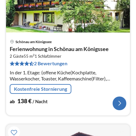
Schönau am Königssee
Pre
Ferienwohnung in Schönau am Königssee
ab
2
1
2 Gäste
55 m
1
Schlafzimmer
2 Bewertungen
pr
Na
In der 1. Etage: (offene Küche(Kochplatte,
Wasserkocher, Toaster, Kaffeemaschine(Filter),
Kühlschrank), Wohn/Esszimmer(TV(Flatscreen),
Kostenfreie Stornierung
Esstisch, Sitzecke)
138
€
ab
/ Nacht