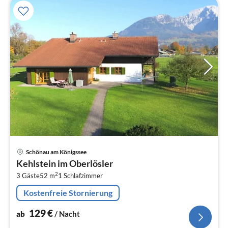
Pre
Schönau am Königssee
ab
Kehlstein im Oberlösler
1
2
3 Gäste
52 m
1
Schlafzimmer
pr
Na
Kostenfreie Stornierung
129
€
ab
/ Nacht