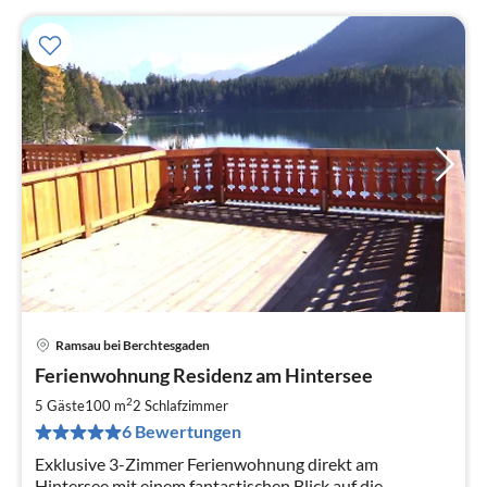
Ramsau bei Berchtesgaden
Pre
Ferienwohnung Residenz am Hintersee
ab
1
2
5 Gäste
100 m
2
Schlafzimmer
pr
6 Bewertungen
Na
Exklusive 3-Zimmer Ferienwohnung direkt am
Hintersee mit einem fantastischen Blick auf die