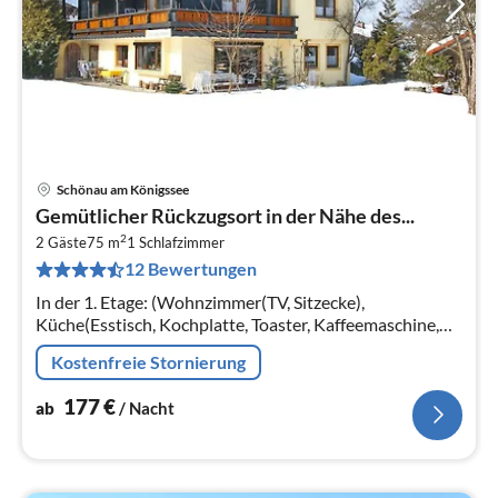
Schönau am Königssee
Pre
Gemütlicher Rückzugsort in der Nähe des...
ab
2
1
2 Gäste
75 m
1
Schlafzimmer
12 Bewertungen
pr
Na
In der 1. Etage: (Wohnzimmer(TV, Sitzecke),
Küche(Esstisch, Kochplatte, Toaster, Kaffeemaschine,
Spülmaschine, Kühlschrank),
Kostenfreie Stornierung
Schlafzimmer(Einzelbett(90 x 200 cm)
177
€
ab
/ Nacht