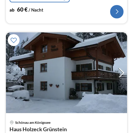
60
€
ab
/ Nacht
Pre
Schönau am Königssee
ab
Haus Holzeck Grünstein
1