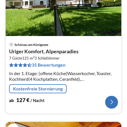
Schönau am Königssee
Pre
Uriger Komfort, Alpenparadies
ab
2
1
7 Gäste
125 m
3
Schlafzimmer
35 Bewertungen
pr
Na
In der 1. Etage: (offene Küche(Wasserkocher, Toaster,
Kochherd(4 Kochplatten, Ceranfeld),
Dunstabzugshaube, Kaffeemaschine(Filter)
Kostenfreie Stornierung
127
€
ab
/ Nacht