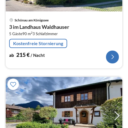
Pre
Schönau am Königssee
ab
3 im Landhaus Waldhauser
2
2
5 Gäste
90 m
3
Schlafzimmer
pr
Na
Kostenfreie Stornierung
215
€
ab
/ Nacht