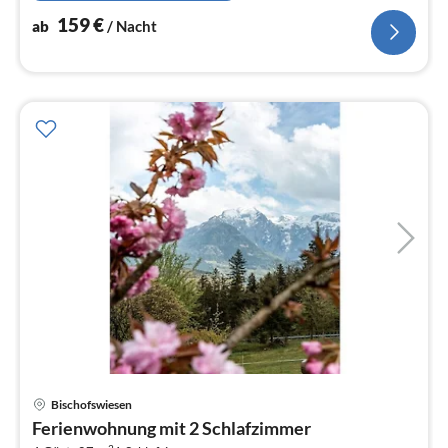
159
€
ab
/ Nacht
Pre
Bischofswiesen
ab
Ferienwohnung mit 2 Schlafzimmer
2