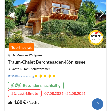
Top-Inserat
Pre
Schönau am Königssee
ab
1
Traum-Chalet Berchtesaden-Königssee
pr
2
3 Gäste
46 m
1
Schlafzimmer
Na
DTV-Klassifizierung
Besonders nachhaltig
5% Last-Minute
07.08.2026 - 21.08.2026
160
€
ab
/ Nacht