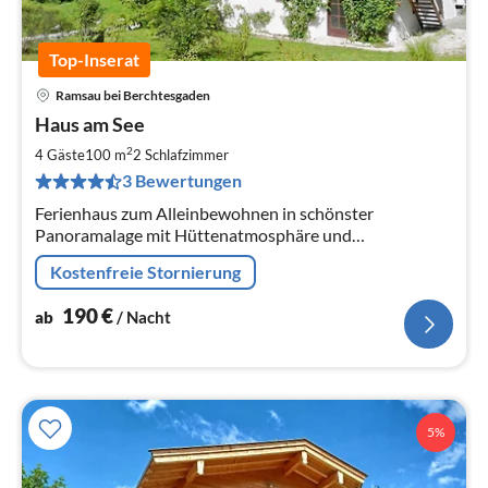
Top-Inserat
Ramsau bei Berchtesgaden
Pre
Haus am See
ab
1
2
4 Gäste
100 m
2
Schlafzimmer
pr
3 Bewertungen
Na
Ferienhaus zum Alleinbewohnen in schönster
Panoramalage mit Hüttenatmosphäre und
Wellnesskomfort. Idealer Ausgangspunkt für
Kostenfreie Stornierung
Wanderungen im Alpennationalpark Berchtesgaden
190
€
ab
/ Nacht
5%