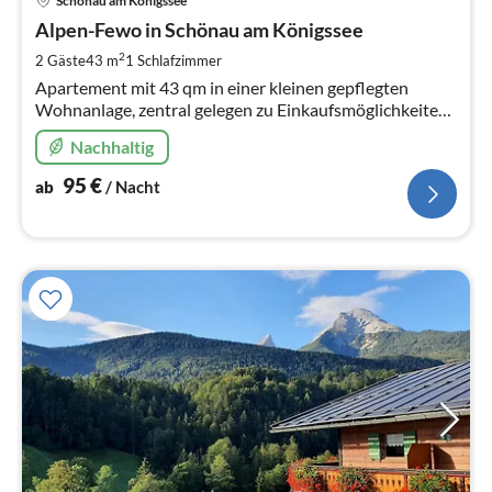
Schönau am Königssee
ab
9
Alpen-Fewo in Schönau am Königssee
pr
2
2 Gäste
43 m
1
Schlafzimmer
Na
Apartement mit 43 qm in einer kleinen gepflegten
Wohnanlage, zentral gelegen zu Einkaufsmöglichkeiten
und Sehenswürdigkeiten. 8 Gehminuten zur Rehaklinik
Nachhaltig
in Schönau am Königssee.
95
€
ab
/ Nacht