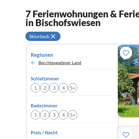
7 Ferienwohnungen & Ferie
in Bischofswiesen
Skiurlaub
Regionen
Berchtesgadener Land
Schlafzimmer
1
2
3
4
5+
Badezimmer
1
2
3
4
5+
Preis / Nacht