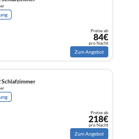
er
rung
Preise ab
84€
pro Nacht
Zum Angebot
2 Schlafzimmer
er
rung
Preise ab
218€
pro Nacht
Zum Angebot