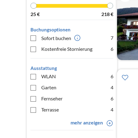
25
€
218
€
Buchungsoptionen
7
Sofort buchen
Kostenfreie Stornierung
6
Ausstattung
WLAN
6
Garten
4
Fernseher
6
Terrasse
4
mehr anzeigen