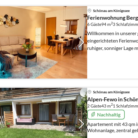
Schönau am Königssee
Ferienwohnung Berg
2
6 Gäste
94 m
3
Schlafzimm
Willkommen in unserer 
eingerichteten Ferienw
ruhiger, sonniger Lage 
Schönau am Königssee
Alpen-Fewo in Schö
2
2 Gäste
43 m
1
Schlafzimm
Nachhaltig
Apartement mit 43 qm in
Wohnanlage, zentral ge
und Sehenswürdigkeiten