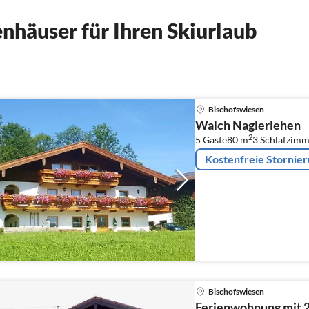
nhäuser für Ihren Skiurlaub
Bischofswiesen
Walch Naglerlehen
2
5 Gäste
80 m
3
Schlafzimm
Kostenfreie Stornie
Bischofswiesen
Ferienwohnung mit 