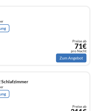
er
rung
Preise ab
71€
pro Nacht
Zum Angebot
2 Schlafzimmer
er
rung
Preise ab