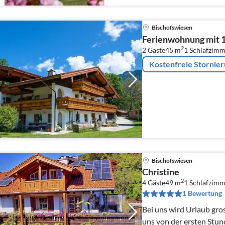
Bischofswiesen
Ferienwohnung mit 
2
2 Gäste
45 m
1
Schlafzimm
Kostenfreie Stornie
Bischofswiesen
Christine
2
4 Gäste
49 m
1
Schlafzimm
1 Bewertung
Bei uns wird Urlaub gros
uns von der ersten Stun