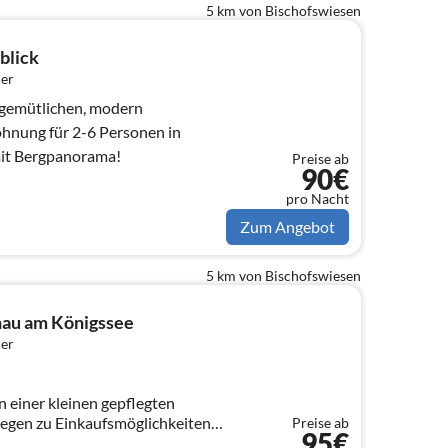
5 km von Bischofswiesen
blick
er
gemütlichen, modern
ohnung für 2-6 Personen in
mit Bergpanorama!
Preise ab
90€
pro Nacht
Zum Angebot
5 km von Bischofswiesen
nau am Königssee
er
 einer kleinen gepflegten
legen zu Einkaufsmöglichkeiten
Preise ab
95€
. 8 Gehminuten zur Rehaklinik in