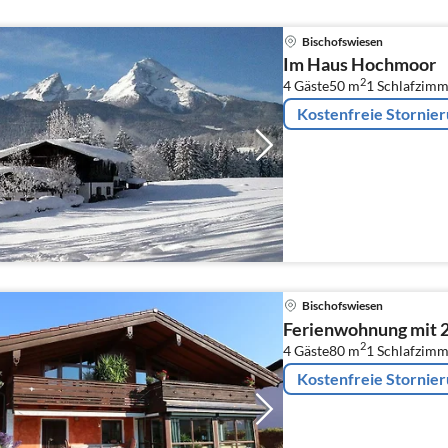
Bischofswiesen
Im Haus Hochmoor
2
4 Gäste
50 m
1
Schlafzimm
Kostenfreie Stornie
Bischofswiesen
Ferienwohnung mit 
2
4 Gäste
80 m
1
Schlafzimm
Kostenfreie Stornie