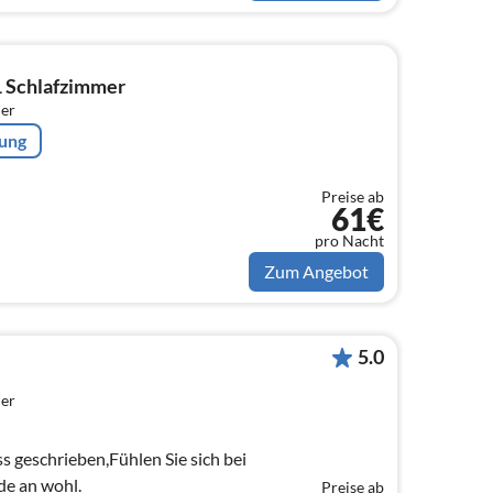
1 Schlafzimmer
er
rung
Preise ab
61€
pro Nacht
Zum Angebot
5.0
er
s geschrieben,Fühlen Sie sich bei
de an wohl.
Preise ab