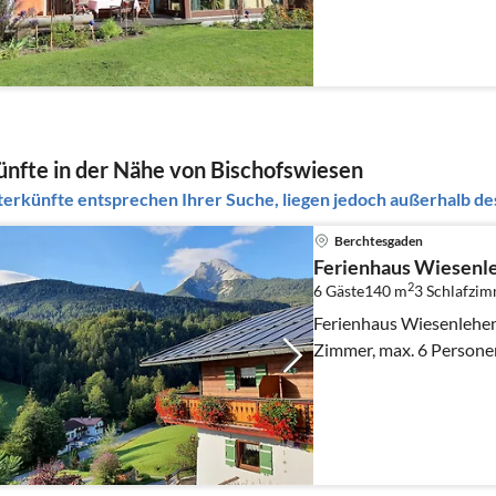
nfte in der Nähe von Bischofswiesen
erkünfte entsprechen Ihrer Suche, liegen jedoch außerhalb des
Berchtesgaden
Ferienhaus Wiesenl
2
6 Gäste
140 m
3
Schlafzi
Ferienhaus Wiesenlehen 
Zimmer, max. 6 Persone