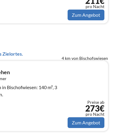
211€
pro Nacht
Zum Angebot
 Zielortes.
4 km von Bischofswiesen
ehen
mmer
in Bischofwiesen: 140 m², 3
n.
Preise ab
273€
pro Nacht
Zum Angebot