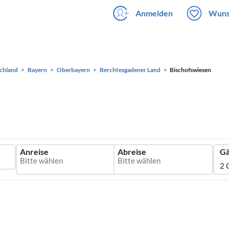
Anmelden
Wuns
chland
Bayern
Oberbayern
Berchtesgadener Land
Bischofswiesen
Anreise
Abreise
Gä
2 