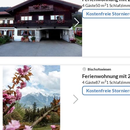
2
4 Gäste
50 m
1
Schlafzimm
Kostenfreie Stornie
Bischofswiesen
Ferienwohnung mit 
2
4 Gäste
87 m
1
Schlafzimm
Kostenfreie Stornie