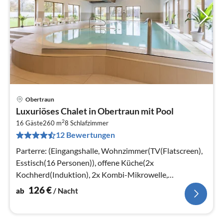
Obertraun
Pre
Luxuriöses Chalet in Obertraun mit Pool
ab
2
1
16 Gäste
260 m
8
Schlafzimmer
12 Bewertungen
pr
Na
Parterre: (Eingangshalle, Wohnzimmer(TV(Flatscreen),
Esstisch(16 Personen)), offene Küche(2x
Kochherd(Induktion), 2x Kombi-Mikrowelle,
Spülmaschine, Kühlschrank)
126
€
ab
/ Nacht