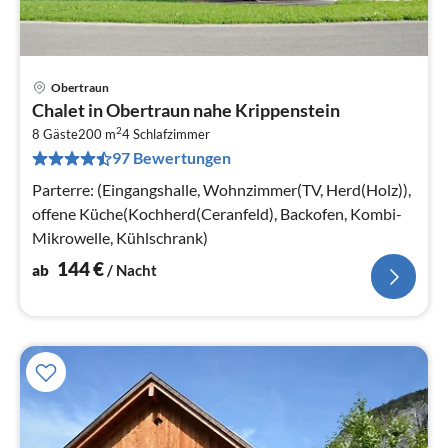
Obertraun
Pre
Chalet in Obertraun nahe Krippenstein
ab
2
1
8 Gäste
200 m
4
Schlafzimmer
97 Bewertungen
pr
Na
Parterre: (Eingangshalle, Wohnzimmer(TV, Herd(Holz)),
offene Küche(Kochherd(Ceranfeld), Backofen, Kombi-
Mikrowelle, Kühlschrank)
144
€
ab
/ Nacht