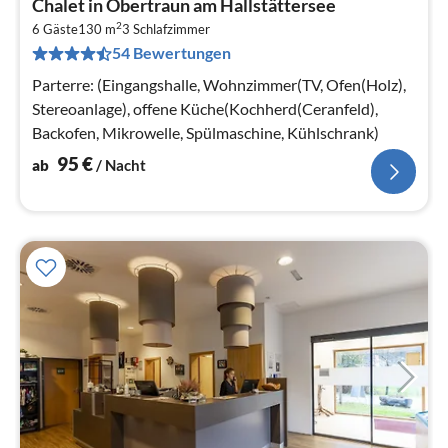
Chalet in Obertraun am Hallstättersee
ab
2
9
6 Gäste
130 m
3
Schlafzimmer
54 Bewertungen
pr
Na
Parterre: (Eingangshalle, Wohnzimmer(TV, Ofen(Holz),
Stereoanlage), offene Küche(Kochherd(Ceranfeld),
Backofen, Mikrowelle, Spülmaschine, Kühlschrank)
95
€
ab
/ Nacht