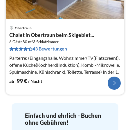
Obertraun
Pre
Chalet in Obertraun beim Skigebiet...
ab
2
9
6 Gäste
80 m
3
Schlafzimmer
43 Bewertungen
pr
Na
Parterre: (Eingangshalle, Wohnzimmer(TV(Flatscreen)),
offene Küche(Kochherd(Induktion), Kombi-Mikrowelle,
Spülmaschine, Kühlschrank), Toilette, Terrasse) In der 1.
99
€
ab
/ Nacht
Einfach und ehrlich - Buchen
ohne Gebühren!