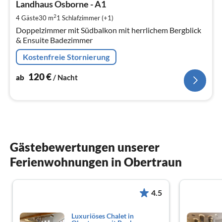
1
Landhaus Osborne - A1
pr
2
4 Gäste
30 m
1
Schlafzimmer (+1)
Na
Doppelzimmer mit Südbalkon mit herrlichem Bergblick
& Ensuite Badezimmer
Kostenfreie Stornierung
120
€
ab
/ Nacht
Gästebewertungen unserer
Ferienwohnungen in Obertraun
4.5
Luxuriöses Chalet in