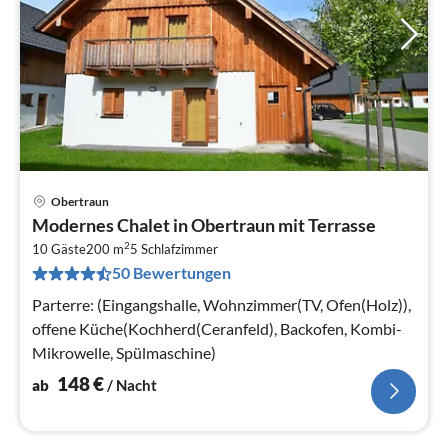
Obertraun
Pre
Modernes Chalet in Obertraun mit Terrasse
ab
2
1
10 Gäste
200 m
5
Schlafzimmer
50 Bewertungen
pr
Na
Parterre: (Eingangshalle, Wohnzimmer(TV, Ofen(Holz)),
offene Küche(Kochherd(Ceranfeld), Backofen, Kombi-
Mikrowelle, Spülmaschine)
148
€
ab
/ Nacht