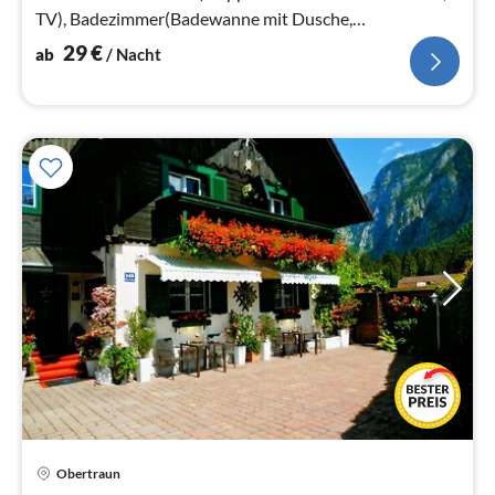
TV), Badezimmer(Badewanne mit Dusche,
Waschbecken, Toilette))
29
€
ab
/ Nacht
Pre
Obertraun
ab