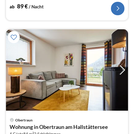
Terrasse) In der 1.
89
€
ab
/ Nacht
Obertraun
Pre
Wohnung in Obertraun am Hallstättersee
ab
2