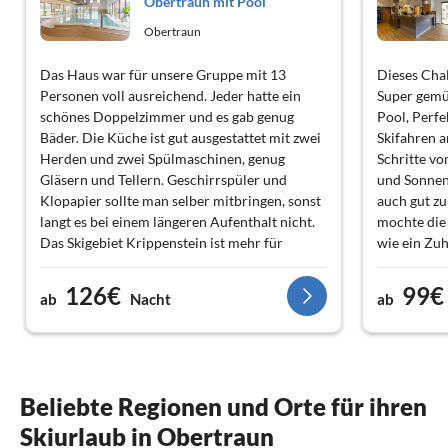
Obertraun mit Pool
Obertraun
Das Haus war für unsere Gruppe mit 13
Dieses Chal
Personen voll ausreichend. Jeder hatte ein
Super gemü
schönes Doppelzimmer und es gab genug
Pool, Perf
Bäder. Die Küche ist gut ausgestattet mit zwei
Skifahren 
Herden und zwei Spülmaschinen, genug
Schritte vo
Gläsern und Tellern. Geschirrspüler und
und Sonnen
Klopapier sollte man selber mitbringen, sonst
auch gut zu
langt es bei einem längeren Aufenthalt nicht.
mochte die 
Das Skigebiet Krippenstein ist mehr für
wie ein Zuh
Tourengeher. Man hat nicht so viele Lifte und
Pisten. In Gosau ist ein gut überschaubares
126€
99€
ab
Nacht
ab
Skigebiet. Das Resort liegt direkt am See und
das ist auf alle Fälle etwas besonderes. Es gibt
einen Bäcker und Supermarkt im Dorf, die
aber extrem teuer sind. Alles im allen hatten
wir ein paar schöne Tage in Obertraun.
Beliebte Regionen und Orte für ihren
Skiurlaub in Obertraun