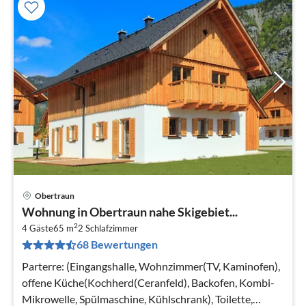
Obertraun
Pre
Wohnung in Obertraun nahe Skigebiet...
ab
2
8
4 Gäste
65 m
2
Schlafzimmer
68 Bewertungen
pr
Na
Parterre: (Eingangshalle, Wohnzimmer(TV, Kaminofen),
offene Küche(Kochherd(Ceranfeld), Backofen, Kombi-
Mikrowelle, Spülmaschine, Kühlschrank), Toilette,