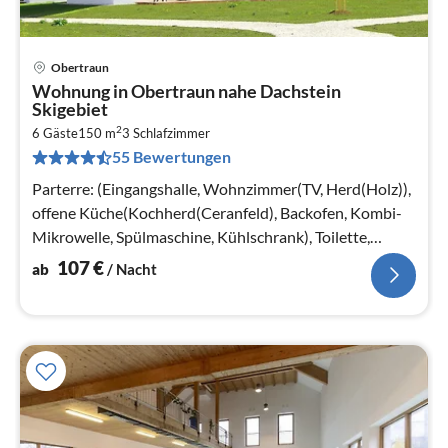
Obertraun
Pre
Wohnung in Obertraun nahe Dachstein
ab
Skigebiet
1
2
6 Gäste
150 m
3
Schlafzimmer
pr
55 Bewertungen
Na
Parterre: (Eingangshalle, Wohnzimmer(TV, Herd(Holz)),
offene Küche(Kochherd(Ceranfeld), Backofen, Kombi-
Mikrowelle, Spülmaschine, Kühlschrank), Toilette,
Ruheraum(Dusche, Sauna)
107
€
ab
/ Nacht