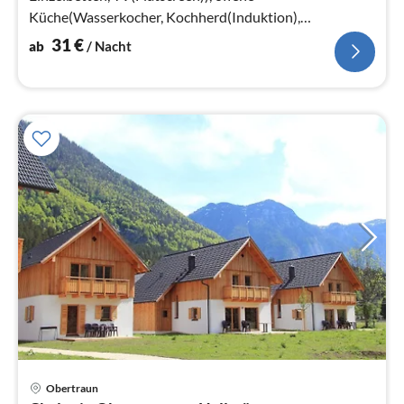
Küche(Wasserkocher, Kochherd(Induktion),
Kaffeemaschine, Kombi-Mikrowelle, Spülmaschine,
31
€
ab
/ Nacht
Kühlschrank)
Obertraun
Pre