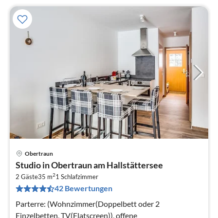
Obertraun
Pre
Studio in Obertraun am Hallstättersee
ab
2
3
2 Gäste
35 m
1
Schlafzimmer
42 Bewertungen
pr
Na
Parterre: (Wohnzimmer(Doppelbett oder 2
Einzelbetten, TV(Flatscreen)), offene