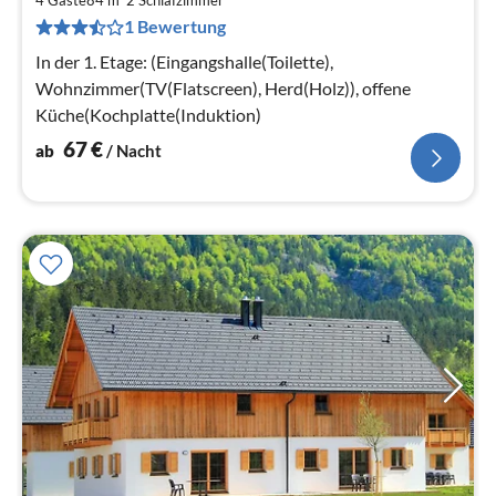
6
4 Gäste
84 m
2
Schlafzimmer
1 Bewertung
pr
Na
In der 1. Etage: (Eingangshalle(Toilette),
Wohnzimmer(TV(Flatscreen), Herd(Holz)), offene
Küche(Kochplatte(Induktion)
67
€
ab
/ Nacht