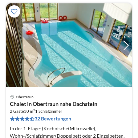
Obertraun
Pre
Chalet in Obertraun nahe Dachstein
ab
2
3
2 Gäste
30 m
1
Schlafzimmer
32 Bewertungen
pr
Na
In der 1. Etage: (Kochnische(Mikrowelle),
Wohn-/Schlafzimmer(Doppelbett oder 2 Einzelbetten,