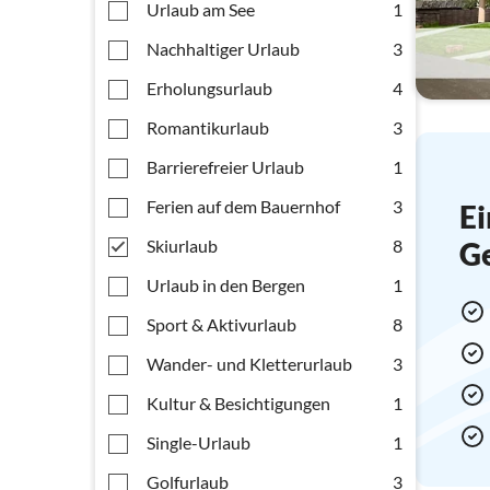
Urlaub am See
1
Nachhaltiger Urlaub
3
Erholungsurlaub
4
Romantikurlaub
3
Barrierefreier Urlaub
1
Ferien auf dem Bauernhof
3
Ei
Skiurlaub
8
G
Urlaub in den Bergen
1
Sport & Aktivurlaub
8
Wander- und Kletterurlaub
3
Kultur & Besichtigungen
1
Single-Urlaub
1
Golfurlaub
3