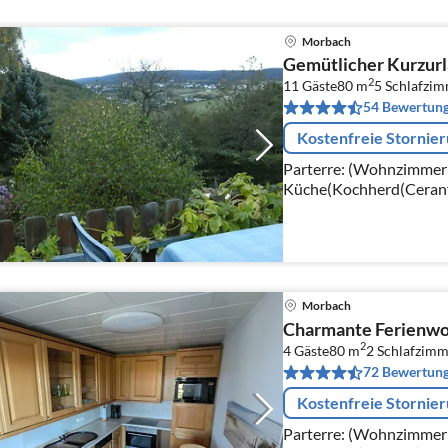
Morbach
Gemütlicher Kurzurl
2
11 Gäste
80 m
5
Schlafzi
54 Bewertun
Kostenfreie Stornie
Parterre: (Wohnzimmer(
Küche(Kochherd(Ceranfe
Mikrowelle, Spülmaschi
Schlafzimmer(Einzelbett
Morbach
Charmante Ferienwoh
2
4 Gäste
80 m
2
Schlafzimm
72 Bewertun
Kostenfreie Stornie
Parterre: (Wohnzimmer(T