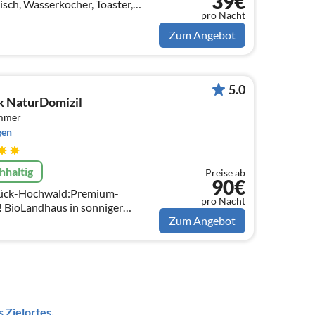
39€
isch, Wasserkocher, Toaster,
pro Nacht
, Ceranfeld)
Zum Angebot
5.0
k NaturDomizil
immer
gen
hhaltig
Preise ab
90€
rück-Hochwald:Premium-
pro Nacht
BioLandhaus in sonniger
Zum Angebot
, auf 500 m Seehöhe. 5-DTV-
teig + Traumschleifen
 Zielortes.