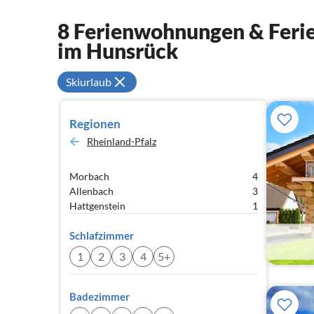
8 Ferienwohnungen & Ferie
im Hunsrück
Skiurlaub
Regionen
Rheinland-Pfalz
Morbach
4
Allenbach
3
Hattgenstein
1
Schlafzimmer
1
2
3
4
5+
Badezimmer