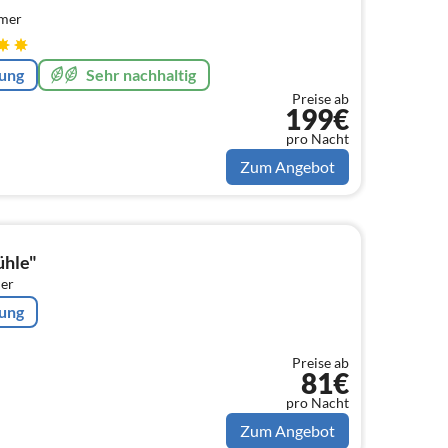
mmer
rung
Sehr nachhaltig
Preise ab
199€
pro Nacht
Zum Angebot
ühle"
er
rung
Preise ab
81€
pro Nacht
Zum Angebot