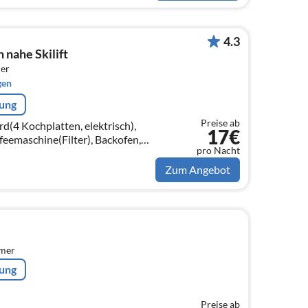
4.3
nahe Skilift
er
gen
rung
Preise ab
d(4 Kochplatten, elektrisch),
17€
eemaschine(Filter), Backofen,
pro Nacht
zimmer(TV(Satellit), DVD-
Zum Angebot
mmer
rung
Preise ab