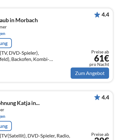
4.4
aub in Morbach
mmer
gen
rung
Preise ab
TV, DVD-Spieler),
61€
ld), Backofen, Kombi-
pro Nacht
ne), Schlafzimmer(Doppelbett),
, Doppelbett)
Zum Angebot
4.4
nung Katja in...
er
gen
rung
Preise ab
V(Satellit), DVD-Spieler, Radio,