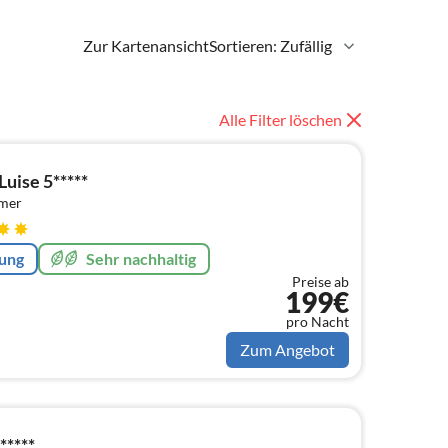
Zur Kartenansicht
Sortieren: Zufällig
Alle Filter löschen
uise 5*****
mmer
rung
Sehr nachhaltig
Preise ab
199€
pro Nacht
Zum Angebot
*****