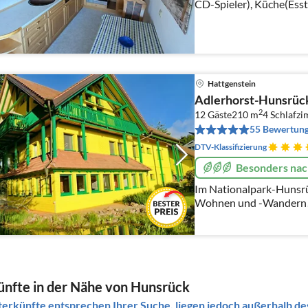
CD-Spieler), Küche(Esst
Kochherd(4 Kochplatten
Hattgenstein
Adlerhorst-Hunsrüc
2
12 Gäste
210 m
4
Schlafz
55 Bewertun
DTV-Klassifizierung
Besonders nac
Im Nationalpark-Huns
Wohnen und -Wandern! 
Alleinlage am Waldrand
Sterne. Saar-Hunsrück-S
nfte in der Nähe von Hunsrück
erkünfte entsprechen Ihrer Suche, liegen jedoch außerhalb des