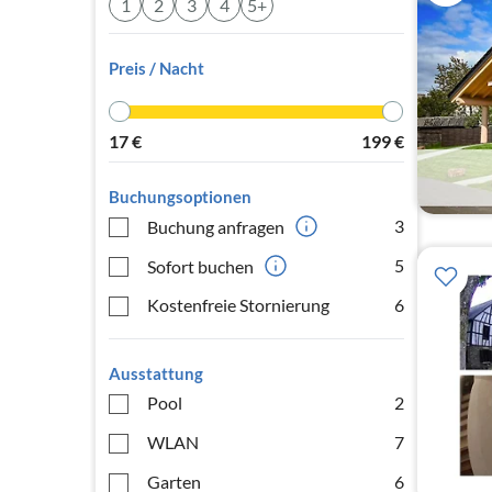
1
2
3
4
5+
Preis / Nacht
17
€
199
€
Buchungsoptionen
3
Buchung anfragen
5
Sofort buchen
Kostenfreie Stornierung
6
Ausstattung
Pool
2
WLAN
7
Garten
6