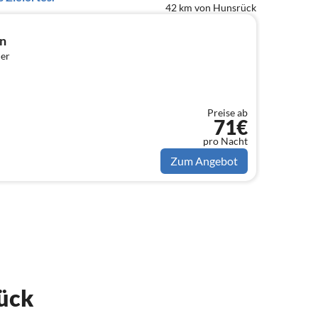
42 km von Hunsrück
en
er
Preise ab
71€
pro Nacht
Zum Angebot
ück