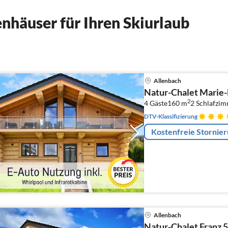
nhäuser für Ihren Skiurlaub
Allenbach
Natur-Chalet Marie-L
2
4 Gäste
160 m
2
Schlafzi
DTV-Klassifizierung
Kostenfreie Stornie
Allenbach
Natur-Chalet Franz 5