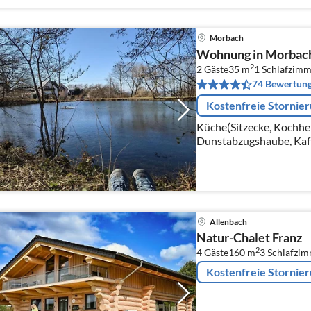
Morbach
Wohnung in Morbach 
2
2 Gäste
35 m
1
Schlafzimm
74 Bewertun
Kostenfreie Stornie
Küche(Sitzecke, Kochher
Dunstabzugshaube, Kaff
Kühlschrank), Wohn/Ess
Spieler)
Allenbach
Natur-Chalet Franz
2
4 Gäste
160 m
3
Schlafzi
Kostenfreie Stornie