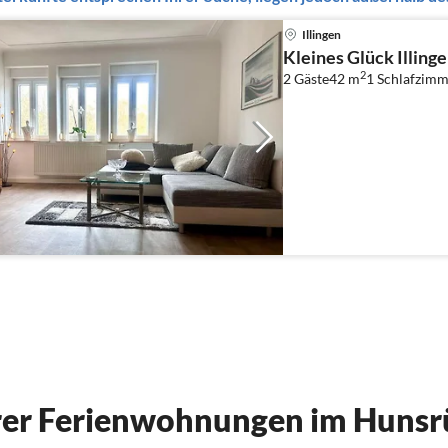
Illingen
Kleines Glück Illing
2
2 Gäste
42 m
1
Schlafzimm
er Ferienwohnungen im Hunsr