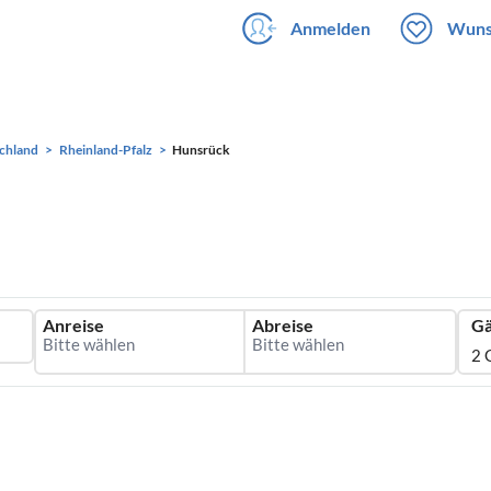
Anmelden
Wuns
chland
Rheinland-Pfalz
Hunsrück
Anreise
Abreise
Gä
2 