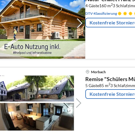
2
4 Gäste
160 m
3
Schlafzi
DTV-Klassifizierung
Kostenfreie Stornie
Morbach
Remise "Schülers M
2
5 Gäste
85 m
3
Schlafzimm
Kostenfreie Stornie