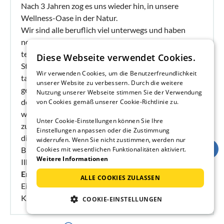
Nach 3 Jahren zog es uns wieder hin, in unsere
Wellness-Oase in der Natur.
Wir sind alle beruflich viel unterwegs und haben
noch nirgends sonst so gut geschlafen; nicht in den
teuersten Hotels und auch nicht in unserer
Diese Webseite verwendet Cookies.
Stadtwohnung. Hier kommen wir zur Ruhe und
Wir verwenden Cookies, um die Benutzerfreundlichkeit
tanken Lebenskraft - es ist einfach Spitze. Die
unserer Website zu verbessern. Durch die weitere
gesundheitsorientierte Ausstattung des Hauses zeigt
Nutzung unserer Webseite stimmen Sie der Verwendung
deutliche Wirkung. Das Trinkwasser ist hier samtig
von Cookies gemäß unserer Cookie-Richtlinie zu.
weich und die Luft ist staubfrei. Allerbeste Erholung
Unter Cookie-Einstellungen können Sie Ihre
zum günstigen Preis. Die 5 Sterne vom DTV haben
Einstellungen anpassen oder die Zustimmung
die herzlichen Gastgeber mehr als verdient.
widerrufen. Wenn Sie nicht zustimmen, werden nur
Bis zum nächsten Mal. Richard und Eva, Henry und
Cookies mit wesentlichen Funktionalitäten aktiviert.
Weitere Informationen
Ilka, Werner und Heidi.
Empfohlen für
: Abenteuer & Erlebnis, Beweglich
ALLE COOKIES ZULASSEN
Eingeschränkte, Senioren, Familien mit Kindern,
Kultur & Besichtigungen
COOKIE-EINSTELLUNGEN