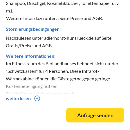
Shampoo, Duschgel, Kosmetiktücher, Toilettenpapier u. v.
m.).
Weitere Infos dazu unter: , Seite Preise und AGB.
Stornierungsbedingungen:
Nachzulesen unter adlerhorst-hunsrueck.de auf Seite
Gratis/Preise und AGB.
Weitere Informationen:
Im Fitnessraum des BioLandhauses befindet sich u. a. der
"Schwitzkasten" für 4 Personen. Diese Infrarot-
Wärmekabine können die Gäste gerne gegen geringe
Kostenbeteiligung nutzen.
Zur Verfügung stehen immer gratis:
weiterlesen
Doppel-Carport für Gäste.
Ladestation für E-Bikes.
Anfrage senden
Möblierte Balkone und Terrassen, Gratis-Parkplätze,
abschließbare Garage (für Motor- und Fahrräder,