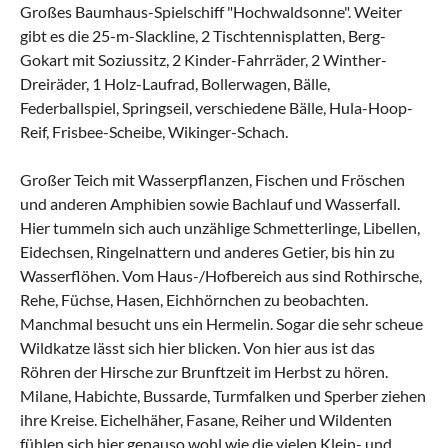
Großes Baumhaus-Spielschiff "Hochwaldsonne". Weiter
gibt es die 25-m-Slackline, 2 Tischtennisplatten, Berg-
Gokart mit Soziussitz, 2 Kinder-Fahrräder, 2 Winther-
Dreiräder, 1 Holz-Laufrad, Bollerwagen, Bälle,
Federballspiel, Springseil, verschiedene Bälle, Hula-Hoop-
Reif, Frisbee-Scheibe, Wikinger-Schach.
Großer Teich mit Wasserpflanzen, Fischen und Fröschen
und anderen Amphibien sowie Bachlauf und Wasserfall.
Hier tummeln sich auch unzählige Schmetterlinge, Libellen,
Eidechsen, Ringelnattern und anderes Getier, bis hin zu
Wasserflöhen. Vom Haus-/Hofbereich aus sind Rothirsche,
Rehe, Füchse, Hasen, Eichhörnchen zu beobachten.
Manchmal besucht uns ein Hermelin. Sogar die sehr scheue
Wildkatze lässt sich hier blicken. Von hier aus ist das
Röhren der Hirsche zur Brunftzeit im Herbst zu hören.
Milane, Habichte, Bussarde, Turmfalken und Sperber ziehen
ihre Kreise. Eichelhäher, Fasane, Reiher und Wildenten
fühlen sich hier genauso wohl wie die vielen Klein- und