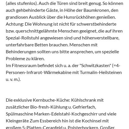
(alles stufenlos). Auch die Türen sind breit genug. So können
auch gehbehinderte Gäste, in Höhe der Baumkronen, den
grandiosen Ausblick über die Hunsrückhöhen genießen.
Achtung: Die Wohnung ist nicht für schwerstbehinderte
bzw. querschnittgelähmte Menschen geeignet, die auf ihren
Spezial-Rollstuhl angewiesen sind und höhenverstellbare,
unterfahrbare Betten brauchen. Menschen mit
Behinderungen sollten uns bitte ansprechen, um spezielle
Probleme zu klären.
Im Fitnessraum befindet sich u. a. der "Schwitzkasten" (=4-
Personen-Infrarot-Wärmekabine mit Turmalin-Heilsteinen
u. v. m.).
Die exklusive Kernbuche-Küche: Kühlschrank mit
zusätzlicher Bio-fresh-Kühlung u. Gefrierfach,
Spülmaschine Marken-Edelstahl-Kochgeschirr und viele
Kleingeräte Zum Essbereich hin ist die Kochinsel mit
großem 5-Platten-Ceranfeld u. Polsterhockern. Großer,