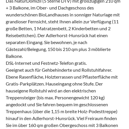
Das NaturDomizil (5 Sterne DTV) mit großzügigen 210 qm
+ 3 Balkone, im Ober- und Dachgeschoss des
wunderschönen BioLandhauses in sonniger Naturlage mit
grandioser Fernsicht, steht Ihnen allein zur Verfügung (11
große Betten, 1 Matratzenbett, 2 Kinderbetten und 2
Reisebettchen). Der Adlerhorst-Hunsrück hat einen
separaten Eingang. Sie bewohnen, je nach
Gästezahl/Belegung, 150 bis 210 qm plus 3 möblierte
Balkone.
DSL-Internet und Festnetz-Telefon gratis.
Geeignet auch für Gehbehinderte und Rollstuhlfahrer.
Ebene Rasenfläche, Holzterrassen und Pflasterfläche mit
Gratis-Parkplätzen. Hauseingang ohne Stufe. Der
hauseigene Rollstuhl wird an den elektrischen
Treppensteiger (bis max. Personengewicht 120 kg)
angedockt und Sie fahren bequem im geschlossenen
Treppenhaus (über die 1,15 m breite Holz-Podesttreppe)
hinauf in den Adlerhorst-Hunsrück. Viel Freiraum finden
Sie im über 160 qm großen Obergeschoss mit 3 Balkonen