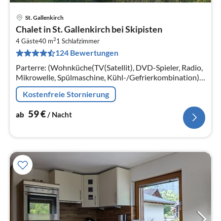
St. Gallenkirch
Pre
Chalet in St. Gallenkirch bei Skipisten
ab
2
5
4 Gäste
40 m
1
Schlafzimmer
124 Bewertungen
pr
Na
Parterre: (Wohnküche(TV(Satellit), DVD-Spieler, Radio,
Mikrowelle, Spülmaschine, Kühl-/Gefrierkombination),
Schlafzimmer(Einzelbett, Schlafcouch 1 Pers.,
Kostenfreie Stornierung
Doppelbett)
59
€
ab
/ Nacht