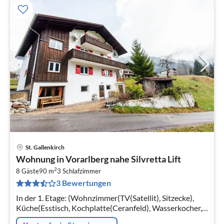
St. Gallenkirch
Pre
Wohnung in Vorarlberg nahe Silvretta Lift
ab
2
9
8 Gäste
90 m
3
Schlafzimmer
3 Bewertungen
pr
Na
In der 1. Etage: (Wohnzimmer(TV(Satellit), Sitzecke),
Küche(Esstisch, Kochplatte(Ceranfeld), Wasserkocher,
Kaffeemaschine(pads)