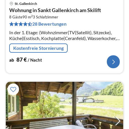
St. Gallenkirch
Pre
Wohnung in Sankt Gallenkirch am Skilift
ab
2
8
8 Gäste
90 m
3
Schlafzimmer
28 Bewertungen
pr
Na
In der 1. Etage: (Wohnzimmer(TV(Satellit), Sitzecke),
Küche(Esstisch, Kochplatte(Ceranfeld), Wasserkocher,
Kaffeemaschine(pads)
Kostenfreie Stornierung
87
€
ab
/ Nacht