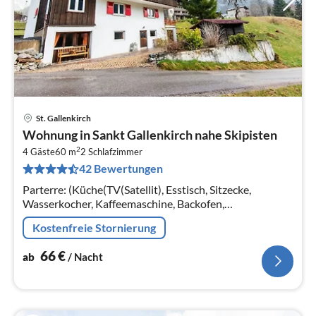
St. Gallenkirch
Pre
Wohnung in Sankt Gallenkirch nahe Skipisten
ab
2
6
4 Gäste
60 m
2
Schlafzimmer
42 Bewertungen
pr
Na
Parterre: (Küche(TV(Satellit), Esstisch, Sitzecke,
Wasserkocher, Kaffeemaschine, Backofen,
Spülmaschine, Kühlschrank), Schlafzimmer(Doppelbett),
Kostenfreie Stornierung
Schlafzimmer(2x Einzelbett)
66
€
ab
/ Nacht