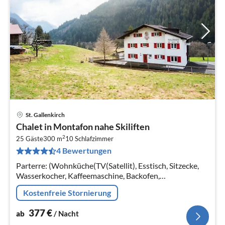
St. Gallenkirch
Pre
Chalet in Montafon nahe Skiliften
ab
2
3
25 Gäste
300 m
10
Schlafzimmer
4 Bewertungen
pr
Na
Parterre: (Wohnküche(TV(Satellit), Esstisch, Sitzecke,
Wasserkocher, Kaffeemaschine, Backofen,
Spülmaschine, Kühlschrank), Schlafzimmer(Doppelbett),
Kostenfreie Stornierung
Schlafzimmer(2x Einzelbett)
377
€
ab
/ Nacht