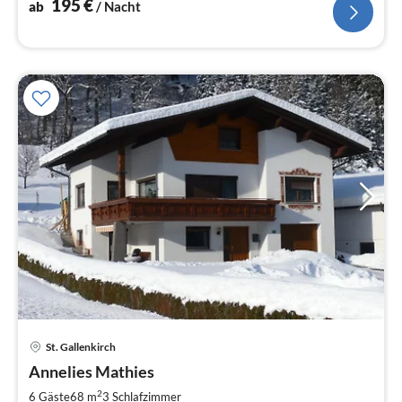
195
€
ab
/ Nacht
Pre
St. Gallenkirch
ab
2
Annelies Mathies
pr
2
6 Gäste
68 m
3
Schlafzimmer