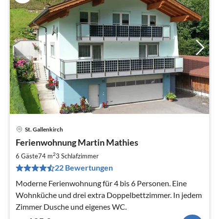
St. Gallenkirch
Pre
Ferienwohnung Martin Mathies
ab
1
2
6 Gäste
74 m
3
Schlafzimmer
pr
22 Bewertungen
Na
Moderne Ferienwohnung für 4 bis 6 Personen. Eine
Wohnküche und drei extra Doppelbettzimmer. In jedem
Zimmer Dusche und eigenes WC.