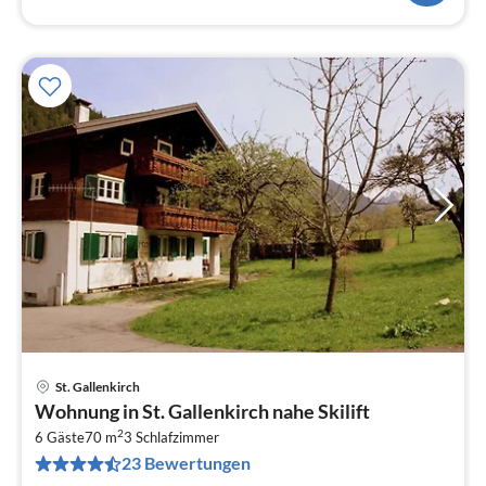
St. Gallenkirch
Pre
Wohnung in St. Gallenkirch nahe Skilift
ab
2
8
6 Gäste
70 m
3
Schlafzimmer
23 Bewertungen
pr