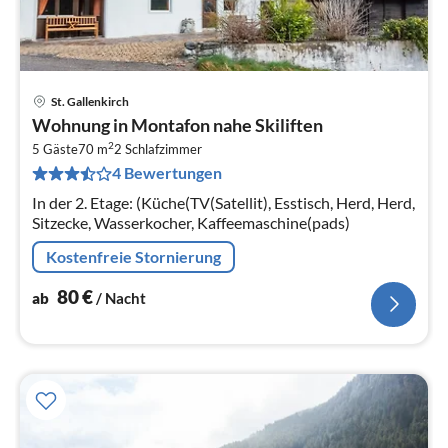
St. Gallenkirch
Pre
Wohnung in Montafon nahe Skiliften
ab
2
8
5 Gäste
70 m
2
Schlafzimmer
4 Bewertungen
pr
Na
In der 2. Etage: (Küche(TV(Satellit), Esstisch, Herd, Herd,
Sitzecke, Wasserkocher, Kaffeemaschine(pads)
Kostenfreie Stornierung
80
€
ab
/ Nacht