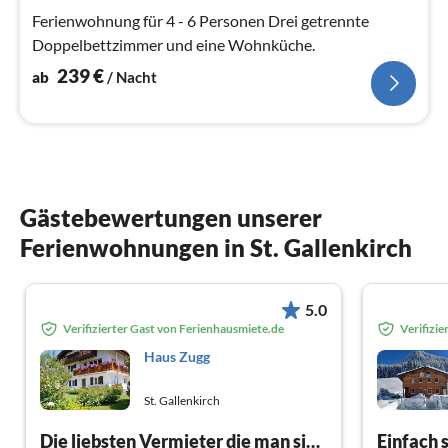
Na
Ferienwohnung für 4 - 6 Personen Drei getrennte
Doppelbettzimmer und eine Wohnküche.
239
€
ab
/ Nacht
Gästebewertungen unserer
Ferienwohnungen in St. Gallenkirch
5.0
Verifizierter Gast von Ferienhausmiete.de
Verifizi
Haus Zugg
St. Gallenkirch
Die liebsten Vermieter die man sich vorstellen kann, dazu eine sehr saubere und große Wohnung mit einer eigenen Terrasse, wo man Blick auf die Berge hat. Dazu noch die beste Lage für Ausflüge. Wir haben einen tollen Urlaub verbracht. Herzlichen Dank!!!
Einfach s