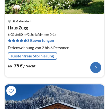
St. Gallenkirch
Pre
Haus Zugg
ab
7
2
6 Gäste
80 m
2
Schlafzimmer (+1)
pr
8 Bewertungen
Na
Ferienwohnung von 2 bis 6 Personen
Kostenfreie Stornierung
75
€
ab
/ Nacht