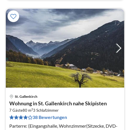
St. Gallenkirch
Pre
Wohnung in St. Gallenkirch nahe Skipisten
ab
2
9
7 Gäste
80 m
3
Schlafzimmer
38 Bewertungen
pr
Na
Parterre: (Eingangshalle, Wohnzimmer(Sitzecke, DVD-