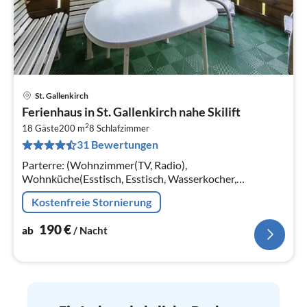
St. Gallenkirch
Pre
Ferienhaus in St. Gallenkirch nahe Skilift
ab
2
1
18 Gäste
200 m
8
Schlafzimmer
31 Bewertungen
pr
Na
Parterre: (Wohnzimmer(TV, Radio),
Wohnküche(Esstisch, Esstisch, Wasserkocher,
Kochherd(4 Kochplatten, Gas), Kaffeemaschine(Filter)
Kostenfreie Stornierung
190
€
ab
/ Nacht