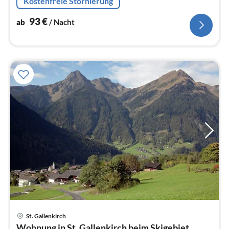
Kostenfreie Stornierung
93
€
ab
/ Nacht
St. Gallenkirch
Pre
Wohnung in St. Gallenkirch beim Skigebiet