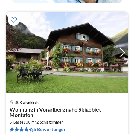
St. Gallenkirch
Pre
Wohnung in Vorarlberg nahe Skigebiet
ab
Montafon
5
2
5 Gäste
100 m
2
Schlafzimmer
pr
5 Bewertungen
Na