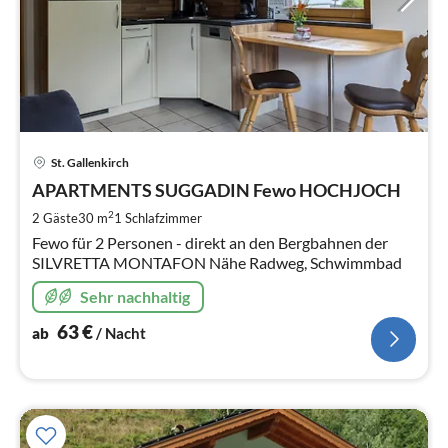
Pre
St. Gallenkirch
ab
6
APARTMENTS SUGGADIN Fewo HOCHJOCH
pr
2
2 Gäste
30 m
1
Schlafzimmer
Na
Fewo für 2 Personen - direkt an den Bergbahnen der
SILVRETTA MONTAFON Nähe Radweg, Schwimmbad
Sehr nachhaltig
63
€
ab
/ Nacht