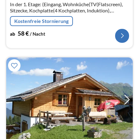
In der 1. Etage: (Eingang, Wohnküche(TV(Flatscreen),
Sitzecke, Kochplatte(4 Kochplatten, Induktion),
Wasserkocher, Toaster, Dunstabzugshaube,
Kostenfreie Stornierung
Kaffeemaschine(Filter)
58
€
ab
/ Nacht