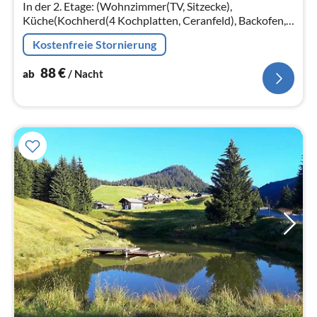
Na
In der 2. Etage: (Wohnzimmer(TV, Sitzecke),
Küche(Kochherd(4 Kochplatten, Ceranfeld), Backofen,
Spülmaschine, Kühl-/Gefrierkombination,
Kostenfreie Stornierung
Waschbecken), Schlafzimmer(Doppelbett)
88
€
ab
/ Nacht