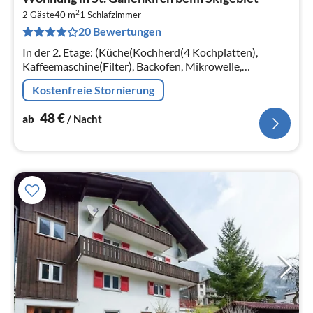
ab
2
4
2 Gäste
40 m
1
Schlafzimmer
20 Bewertungen
pr
Na
In der 2. Etage: (Küche(Kochherd(4 Kochplatten),
Kaffeemaschine(Filter), Backofen, Mikrowelle,
Spülmaschine, Kühl-/Gefrierkombination),
Kostenfreie Stornierung
Wohn-/Schlafzimmer(Doppelbett)
48
€
ab
/ Nacht