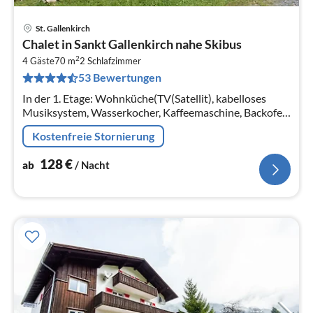
St. Gallenkirch
Pre
Chalet in Sankt Gallenkirch nahe Skibus
ab
2
1
4 Gäste
70 m
2
Schlafzimmer
53 Bewertungen
pr
Na
In der 1. Etage: Wohnküche(TV(Satellit), kabelloses
Musiksystem, Wasserkocher, Kaffeemaschine, Backofen,
Kombi-Mikrowelle, Spülmaschine),
Kostenfreie Stornierung
Schlafzimmer(Hochbett 2 Pers.)
128
€
ab
/ Nacht