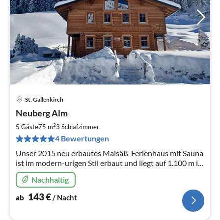
St. Gallenkirch
Pre
Neuberg Alm
ab
1
2
5 Gäste
75 m
3
Schlafzimmer
pr
4 Bewertungen
Na
Unser 2015 neu erbautes Maisäß-Ferienhaus mit Sauna
ist im modern-urigen Stil erbaut und liegt auf 1.100 m in
sehr sonniger und ruhiger Lage.
Nachhaltig
143
€
ab
/ Nacht