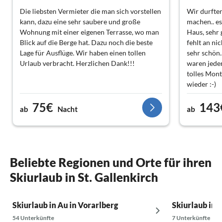
Die liebsten Vermieter die man sich vorstellen
Wir durfte
kann, dazu eine sehr saubere und große
machen.. es 
Wohnung mit einer eigenen Terrasse, wo man
Haus, sehr 
Blick auf die Berge hat. Dazu noch die beste
fehlt an ni
Lage für Ausflüge. Wir haben einen tollen
sehr schön.
Urlaub verbracht. Herzlichen Dank!!!
waren jeden
tolles Mon
wieder :-)
75€
143
ab
Nacht
ab
Beliebte Regionen und Orte für ihren
Skiurlaub in St. Gallenkirch
Skiurlaub in Au in Vorarlberg
Skiurlaub in 
54 Unterkünfte
7 Unterkünfte