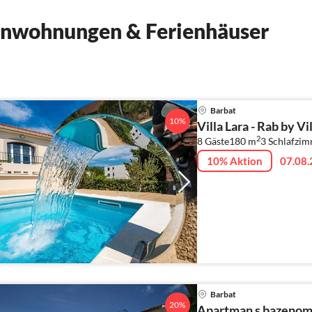
ienwohnungen & Ferienhäuser
Barbat
10%
Villa Lara - Rab by Vi
2
8 Gäste
180 m
3
Schlafzi
10% Aktion
07.08.
Barbat
20%
Apartman s bazenom -