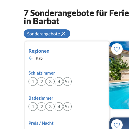
7 Sonderangebote für Fer
in Barbat
Sonderangebote
Regionen
Rab
Schlafzimmer
1
2
3
4
5+
Badezimmer
1
2
3
4
5+
Preis / Nacht