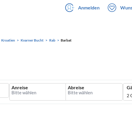
Anmelden
Wuns
Kroatien
Kvarner Bucht
Rab
Barbat
Anreise
Abreise
Gä
2 