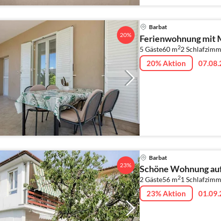
Barbat
20%
Ferienwohnung mit 
2
5 Gäste
60 m
2
Schlafzimm
20% Aktion
07.08.
Barbat
23%
Schöne Wohnung auf d
2
2 Gäste
56 m
1
Schlafzimm
23% Aktion
01.09.