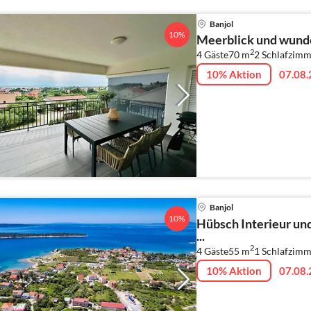
Banjol
10%
Meerblick und wunde
2
4 Gäste
70 m
2
Schlafzimm
10% Aktion
07.08.
Banjol
10%
Hübsch Interieur u
...
2
4 Gäste
55 m
1
Schlafzimm
10% Aktion
07.08.