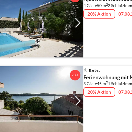
2
4 Gäste
50 m
2
Schlafzimm
20% Aktion
07.08.
Barbat
20%
Ferienwohnung mit 
2
3 Gäste
45 m
1
Schlafzimm
20% Aktion
07.08.