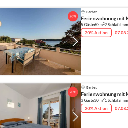
Barbat
20%
Ferienwohnung mit 
2
5 Gäste
60 m
2
Schlafzimm
20% Aktion
07.08.
Barbat
20%
Ferienwohnung mit 
2
3 Gäste
30 m
1
Schlafzimm
20% Aktion
07.08.