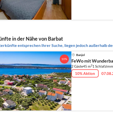
nfte in der Nähe von Barbat
erkünfte entsprechen Ihrer Suche, liegen jedoch außerhalb des
Banjol
10%
FeWo mit Wunderbar
2
2 Gäste
45 m
1
Schlafzimm
10% Aktion
07.08.