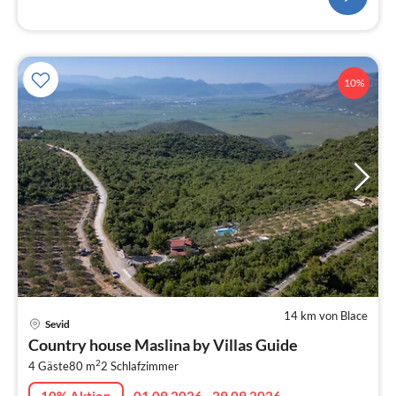
10%
14 km von Blace
Pre
Sevid
ab
Country house Maslina by Villas Guide
1
2
4 Gäste
80 m
2
Schlafzimmer
pr
Na
10% Aktion
01.09.2026 - 29.09.2026