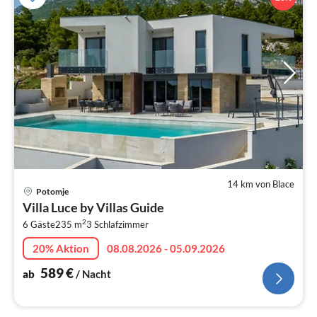
14 km von Blace
Pre
Potomje
ab
Villa Luce by Villas Guide
5
2
6 Gäste
235 m
3
Schlafzimmer
pr
Na
20% Aktion
08.08.2026 - 05.09.2026
589
€
ab
/ Nacht