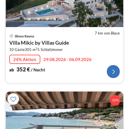
7 km von Blace
Pre
Slivno Ravno
ab
Villa Mikic by Villas Guide
3
2
10 Gäste
305 m
5
Schlafzimmer
pr
Na
24% Aktion
29.08.2026 - 06.09.2026
352
€
ab
/ Nacht
10%