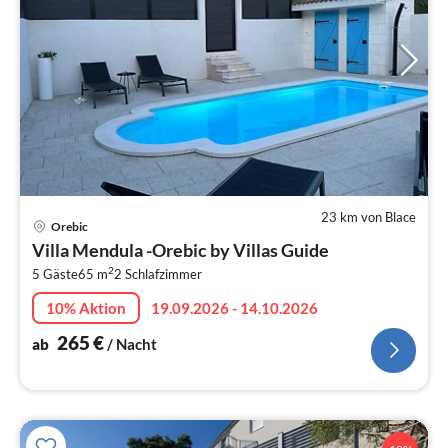
23 km von Blace
Pre
Orebic
ab
Villa Mendula -Orebic by Villas Guide
2
2
5 Gäste
65 m
2
Schlafzimmer
pr
Na
10% Aktion
19.09.2026 - 14.10.2026
265
€
ab
/ Nacht