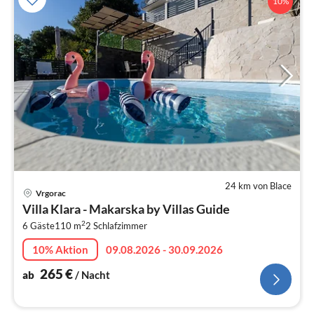
10%
24 km von Blace
Pre
Vrgorac
ab
Villa Klara - Makarska by Villas Guide
2
2
6 Gäste
110 m
2
Schlafzimmer
pr
Na
10% Aktion
09.08.2026 - 30.09.2026
265
€
ab
/ Nacht