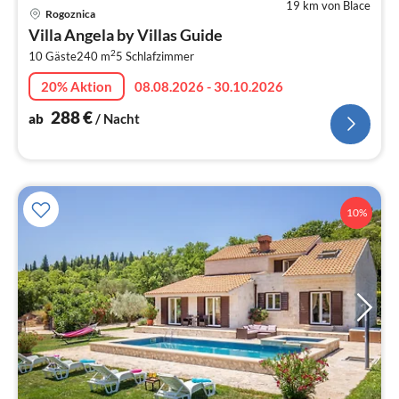
19 km von Blace
Pre
Rogoznica
ab
Villa Angela by Villas Guide
2
2
10 Gäste
240 m
5
Schlafzimmer
pr
Na
20% Aktion
08.08.2026 - 30.10.2026
288
€
ab
/ Nacht
10%