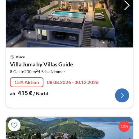
Pre
Blace
ab
Villa Juma by Villas Guide
4
2
8 Gäste
200 m
4
Schlafzimmer
pr
Na
15% Aktion
08.08.2026 - 30.12.2026
415
€
ab
/ Nacht
10%