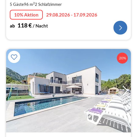
2
5 Gäste
96 m
2
Schlafzimmer
pr
Na
10% Aktion
29.08.2026 - 17.09.2026
118
€
ab
/ Nacht
20%