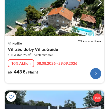
23 km von Blace
Pre
Hodilje
ab
Villa Soldo by Villas Guide
4
2
10 Gäste
195 m
5
Schlafzimmer
pr
Na
10% Aktion
08.08.2026 - 29.09.2026
443
€
ab
/ Nacht
10%