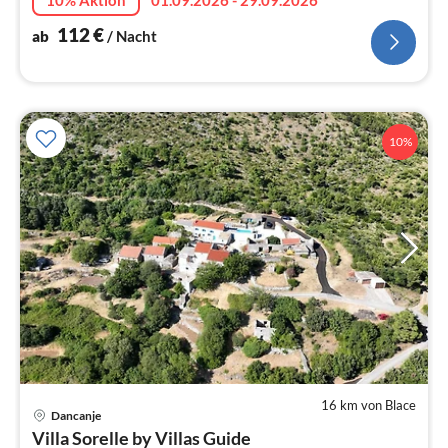
112
€
ab
/ Nacht
10%
16 km von Blace
Pre
Dancanje
ab
Villa Sorelle by Villas Guide
1