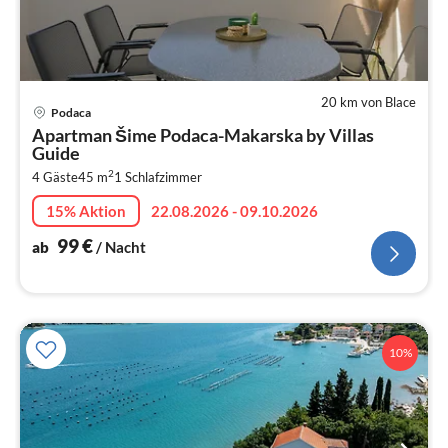
20 km von Blace
Pre
Podaca
ab
Apartman Šime Podaca-Makarska by Villas
1
Guide
pr
2
4 Gäste
45 m
1
Schlafzimmer
Na
15% Aktion
22.08.2026 - 09.10.2026
99
€
ab
/ Nacht
10%