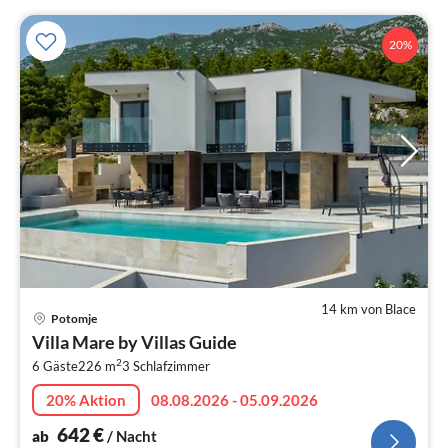
20%
14 km von Blace
Pre
Potomje
ab
Villa Mare by Villas Guide
6
2
6 Gäste
226 m
3
Schlafzimmer
pr
Na
20% Aktion
08.08.2026 - 05.09.2026
642
€
ab
/ Nacht