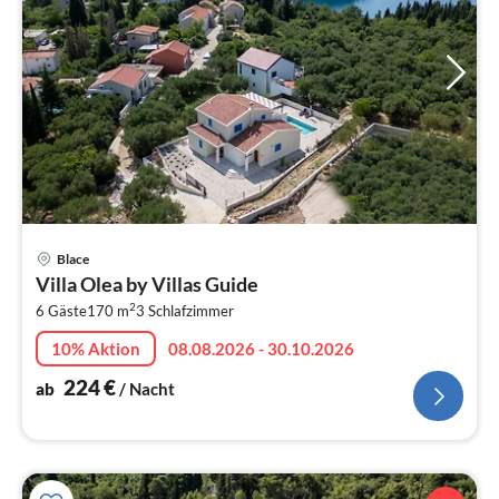
Pre
Blace
ab
Villa Olea by Villas Guide
2
2
6 Gäste
170 m
3
Schlafzimmer
pr
Na
10% Aktion
08.08.2026 - 30.10.2026
224
€
ab
/ Nacht