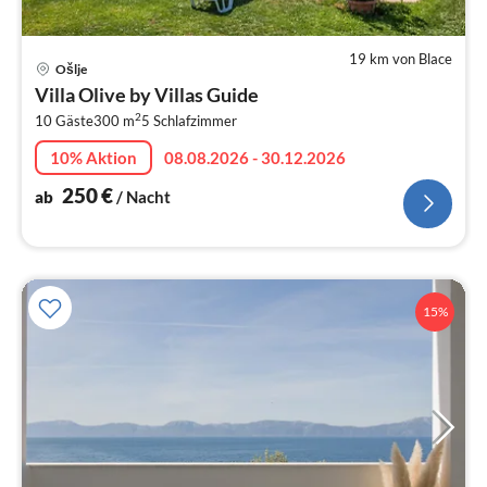
19 km von Blace
Pre
Ošlje
ab
Villa Olive by Villas Guide
2
2
10 Gäste
300 m
5
Schlafzimmer
pr
Na
10% Aktion
08.08.2026 - 30.12.2026
250
€
ab
/ Nacht
15%