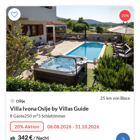
20%
25 km von Blace
Pre
Ošlje
ab
Villa Ivona Oslje by Villas Guide
3
2
8 Gäste
250 m
3
Schlafzimmer
pr
Na
20% Aktion
08.08.2026 - 31.10.2026
342
€
ab
/ Nacht