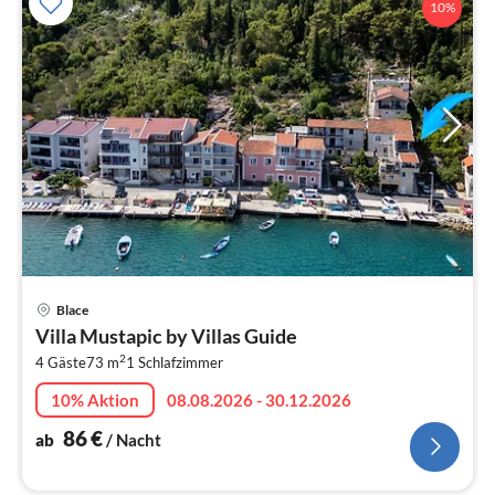
10%
Pre
Blace
ab
Villa Mustapic by Villas Guide
8
2
4 Gäste
73 m
1
Schlafzimmer
pr
Na
10% Aktion
08.08.2026 - 30.12.2026
86
€
ab
/ Nacht