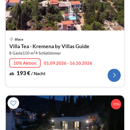
Pre
Blace
ab
Villa Tea - Kremena by Villas Guide
1
2
8 Gäste
150 m
4
Schlafzimmer
pr
Na
10% Aktion
01.09.2026 - 16.10.2026
193
€
ab
/ Nacht
15%