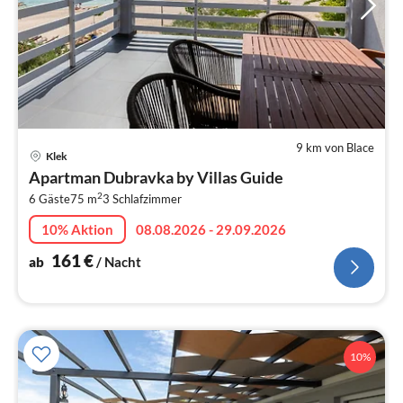
9 km von Blace
Pre
Klek
ab
Apartman Dubravka by Villas Guide
1
2
6 Gäste
75 m
3
Schlafzimmer
pr
Na
10% Aktion
08.08.2026 - 29.09.2026
161
€
ab
/ Nacht
10%