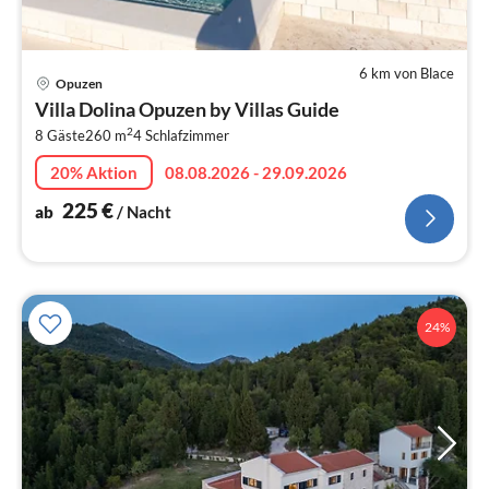
6 km von Blace
Pre
Opuzen
ab
Villa Dolina Opuzen by Villas Guide
2
2
8 Gäste
260 m
4
Schlafzimmer
pr
Na
20% Aktion
08.08.2026 - 29.09.2026
225
€
ab
/ Nacht
24%