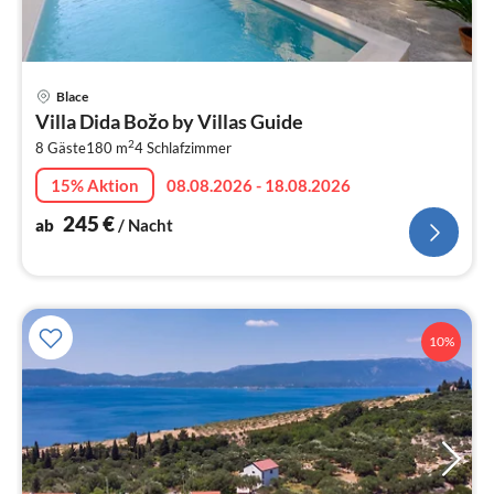
Pre
Blace
ab
Villa Dida Božo by Villas Guide
2
2
8 Gäste
180 m
4
Schlafzimmer
pr
Na
15% Aktion
08.08.2026 - 18.08.2026
245
€
ab
/ Nacht
10%