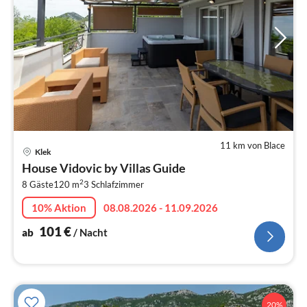
11 km von Blace
Pre
Klek
ab
House Vidovic by Villas Guide
1
2
8 Gäste
120 m
3
Schlafzimmer
pr
Na
10% Aktion
08.08.2026 - 11.09.2026
101
€
ab
/ Nacht
20%