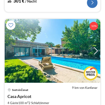
301
€
ab
/ Nacht
10%
9 km von Kanfanar
Pre
Svetvinčenat
ab
1
Casa Apricot
pr
2
4 Gäste
100 m
2
Schlafzimmer