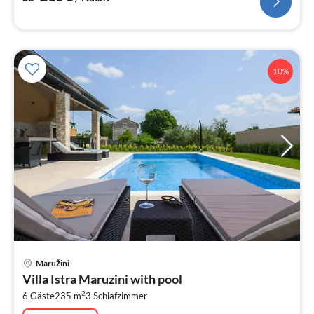
10%
Pre
Maružini
ab
Villa Istra Maruzini with pool
2
2
6 Gäste
235 m
3
Schlafzimmer
pr
Na