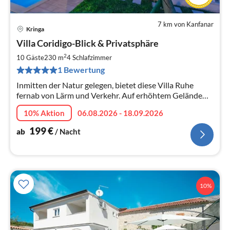
7 km von Kanfanar
Kringa
Pre
Villa Coridigo-Blick & Privatsphäre
ab
1
2
10 Gäste
230 m
4
Schlafzimmer
pr
1 Bewertung
Na
Inmitten der Natur gelegen, bietet diese Villa Ruhe
fernab von Lärm und Verkehr. Auf erhöhtem Gelände
positioniert, gewährleistet sie ungestörte Ausblicke und
10% Aktion
06.08.2026 - 18.09.2026
Privatsphäre.
199
€
ab
/ Nacht
10%