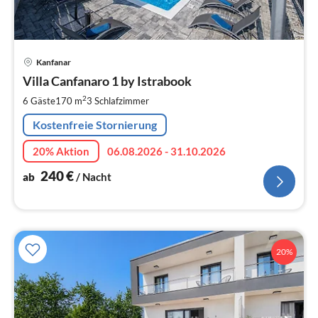
Pre
Kanfanar
ab
2
Villa Canfanaro 1 by Istrabook
pr
2
6 Gäste
170 m
3
Schlafzimmer
Na
Kostenfreie Stornierung
20% Aktion
06.08.2026 - 31.10.2026
240
€
ab
/ Nacht
20%