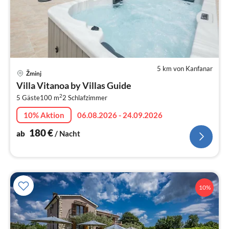
5 km von Kanfanar
Pre
Žminj
ab
Villa Vitanoa by Villas Guide
1
2
5 Gäste
100 m
2
Schlafzimmer
pr
Na
10% Aktion
06.08.2026 - 24.09.2026
180
€
ab
/ Nacht
10%