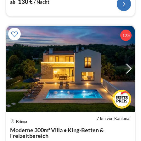
130
€
ab
/ Nacht
10%
7 km von Kanfanar
Pre
Kringa
ab
2
Moderne 300m² Villa • King-Betten &
Freizeitbereich
pr