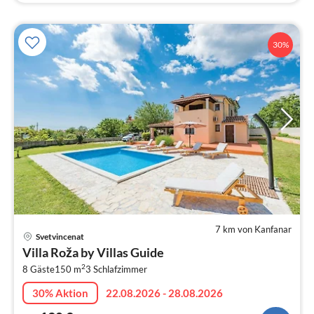
30%
7 km von Kanfanar
Pre
Svetvincenat
ab
Villa Roža by Villas Guide
1
2
8 Gäste
150 m
3
Schlafzimmer
pr
Na
30% Aktion
22.08.2026 - 28.08.2026