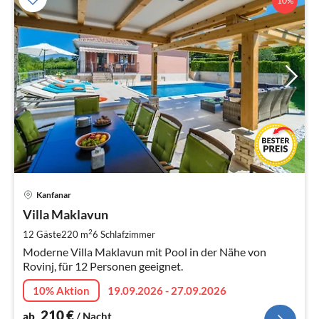
10%
Pre
Kanfanar
ab
2
Villa Maklavun
pr
2
12 Gäste
220 m
6
Schlafzimmer
Na
Moderne Villa Maklavun mit Pool in der Nähe von
Rovinj, für 12 Personen geeignet.
10% Aktion
19.09.2026 - 27.09.2026
210
€
ab
/ Nacht