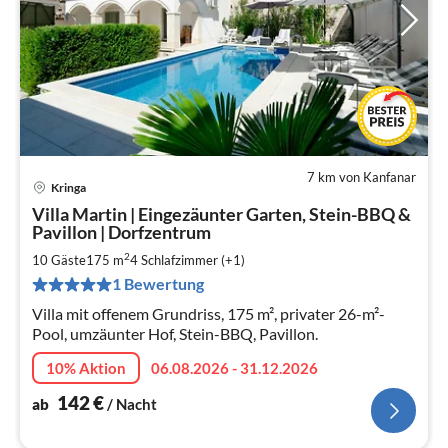
7 km von Kanfanar
Kringa
Pre
Villa Martin | Eingezäunter Garten, Stein-BBQ &
ab
Pavillon | Dorfzentrum
1
2
10 Gäste
175 m
4
Schlafzimmer (+1)
pr
Na
1 Bewertung
Villa mit offenem Grundriss, 175 m², privater 26-m²-
Pool, umzäunter Hof, Stein-BBQ, Pavillon.
10% Aktion
06.08.2026 - 31.12.2026
142
€
ab
/ Nacht