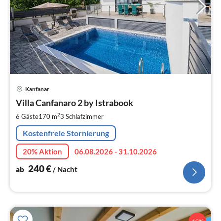
Pre
Kanfanar
ab
2
Villa Canfanaro 2 by Istrabook
pr
2
6 Gäste
170 m
3
Schlafzimmer
Na
Kostenfreie Stornierung
20% Aktion
06.08.2026 - 31.10.2026
240
€
ab
/ Nacht