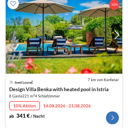
10%
7 km von Kanfanar
Pre
Sveti Lovreč
ab
Design Villa Benka with heated pool in Istria
3
2
8 Gäste
221 m
4
Schlafzimmer
pr
Na
10% Aktion
14.08.2026 - 21.08.2026
341
€
ab
/ Nacht