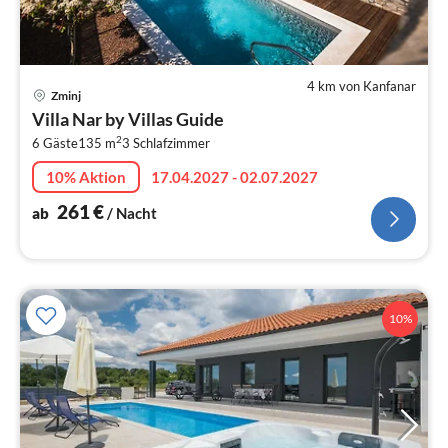
4 km von Kanfanar
Pre
Zminj
ab
Villa Nar by Villas Guide
2
2
6 Gäste
135 m
3
Schlafzimmer
pr
Na
10% Aktion
17.04.2027 - 02.07.2027
261
€
ab
/ Nacht
10%