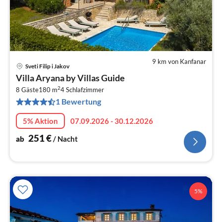
9 km von Kanfanar
Sveti Filip i Jakov
Pre
Villa Aryana by Villas Guide
ab
2
2
8 Gäste
180 m
4
Schlafzimmer
1 Bewertung
pr
Na
5% Aktion
07.09.2026 - 30.12.2026
251
€
ab
/ Nacht
5%