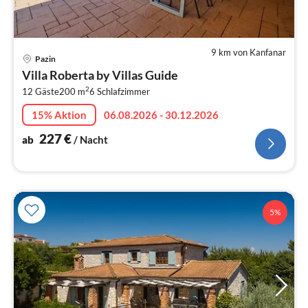
9 km von Kanfanar
Pre
Pazin
ab
Villa Roberta by Villas Guide
2
2
12 Gäste
200 m
6
Schlafzimmer
pr
Na
15% Aktion
06.08.2026 - 30.12.2026
227
€
ab
/ Nacht
5%