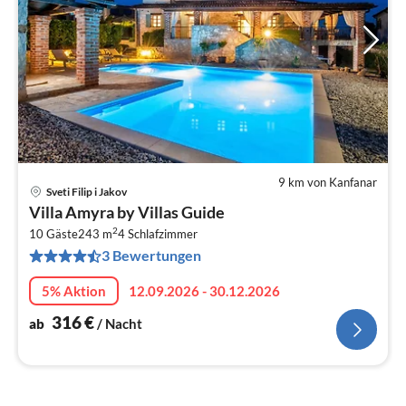
9 km von Kanfanar
Sveti Filip i Jakov
Pre
Villa Amyra by Villas Guide
ab
2
3
10 Gäste
243 m
4
Schlafzimmer
3 Bewertungen
pr
Na
5% Aktion
12.09.2026 - 30.12.2026
316
€
ab
/ Nacht