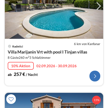
6 km von Kanfanar
Pre
Radetici
ab
Villa Marijanin Vrt with pool I Tinjan villas
2
2
8 Gäste
260 m
3
Schlafzimmer
pr
Na
10% Aktion
02.09.2026 - 30.09.2026
257
€
ab
/ Nacht
15%