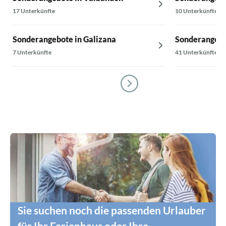
17 Unterkünfte
10 Unterkünfte
Sonderangebote in Galizana
Sonderangebo
7 Unterkünfte
41 Unterkünfte
Sie suchen noch die passenden Urlauber
für Ihr Ferienhaus oder Ihre