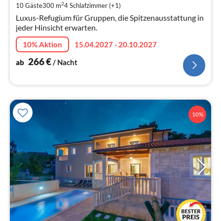
Na
2
10 Gäste
300 m
4
Schlafzimmer (+1)
Luxus-Refugium für Gruppen, die Spitzenausstattung in
jeder Hinsicht erwarten.
10% Aktion
15.04.2027 - 20.10.2027
266
€
ab
/ Nacht
10%