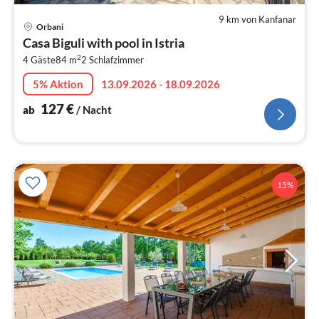
9 km von Kanfanar
Pre
Orbani
ab
Casa Biguli with pool in Istria
1
2
4 Gäste
84 m
2
Schlafzimmer
pr
Na
5% Aktion
13.09.2026 - 18.09.2026
127
€
ab
/ Nacht
15%