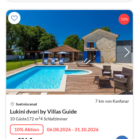
10%
7 km von Kanfanar
Pre
Svetvincenat
ab
Lukini dvori by Villas Guide
3
2
10 Gäste
172 m
4
Schlafzimmer
pr
Na
10% Aktion
06.08.2026 - 31.10.2026