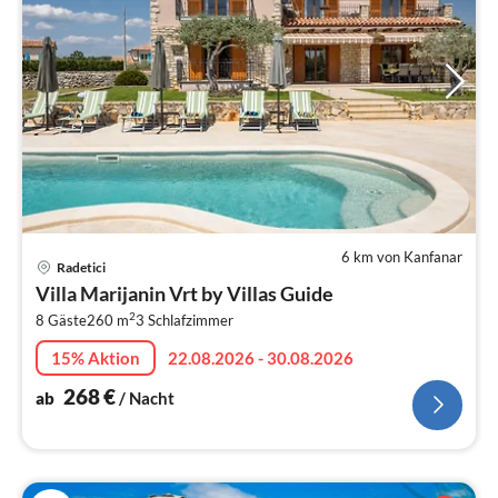
6 km von Kanfanar
Pre
Radetici
ab
Villa Marijanin Vrt by Villas Guide
2
2
8 Gäste
260 m
3
Schlafzimmer
pr
Na
15% Aktion
22.08.2026 - 30.08.2026
268
€
ab
/ Nacht