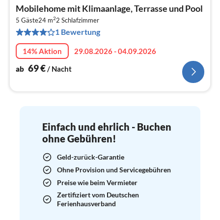
Pre
Mobilehome mit Klimaanlage, Terrasse und Pool
ab
2
7
5 Gäste
24 m
2
Schlafzimmer
1 Bewertung
pr
Na
14% Aktion
29.08.2026 - 04.09.2026
69
€
ab
/ Nacht
Einfach und ehrlich - Buchen
ohne Gebühren!
Geld-zurück-Garantie
Ohne Provision und Servicegebühren
Preise wie beim Vermieter
Zertifiziert vom Deutschen
Ferienhausverband