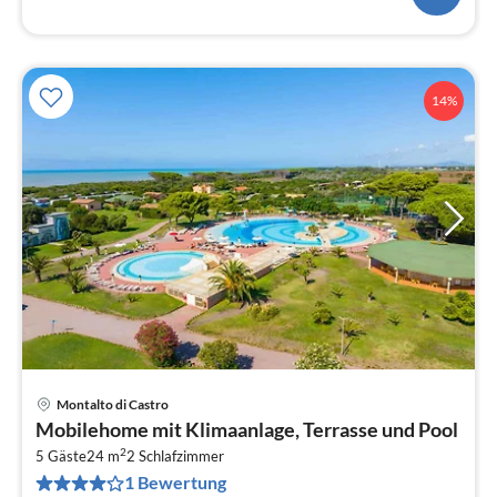
14%
Montalto di Castro
Pre
Mobilehome mit Klimaanlage, Terrasse und Pool
ab
2
7
5 Gäste
24 m
2
Schlafzimmer
1 Bewertung
pr