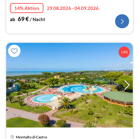
Na
14% Aktion
29.08.2026 - 04.09.2026
69
€
ab
/ Nacht
14%
Montalto di Castro