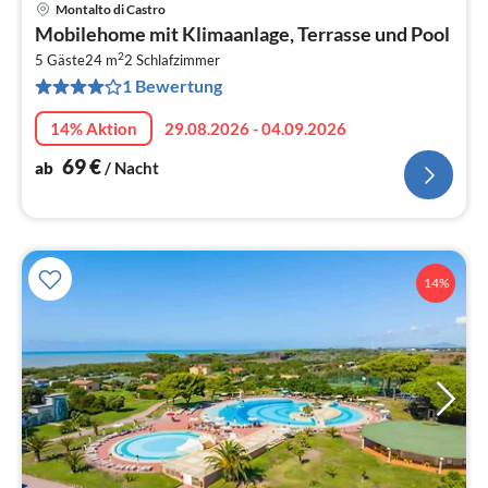
Montalto di Castro
Pre
Mobilehome mit Klimaanlage, Terrasse und Pool
ab
2
7
5 Gäste
24 m
2
Schlafzimmer
1 Bewertung
pr
Na
14% Aktion
29.08.2026 - 04.09.2026
69
€
ab
/ Nacht
14%