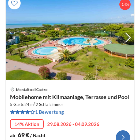
14%
Montalto di Castro
Pre
Mobilehome mit Klimaanlage, Terrasse und Pool
ab
2
7
5 Gäste
24 m
2
Schlafzimmer
1 Bewertung
pr
Na
14% Aktion
29.08.2026 - 04.09.2026
69
€
ab
/ Nacht