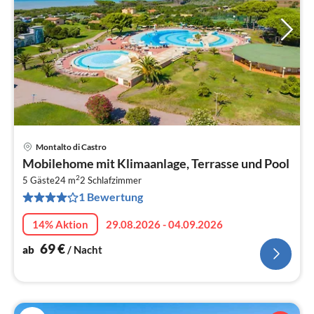
Montalto di Castro
Pre
Mobilehome mit Klimaanlage, Terrasse und Pool
ab
2
7
5 Gäste
24 m
2
Schlafzimmer
1 Bewertung
pr
Na
14% Aktion
29.08.2026 - 04.09.2026
69
€
ab
/ Nacht