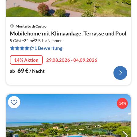
Montalto di Castro
Pre
Mobilehome mit Klimaanlage, Terrasse und Pool
ab
2
7
5 Gäste
24 m
2
Schlafzimmer
1 Bewertung
pr
Na
14% Aktion
29.08.2026 - 04.09.2026
69
€
ab
/ Nacht
14%