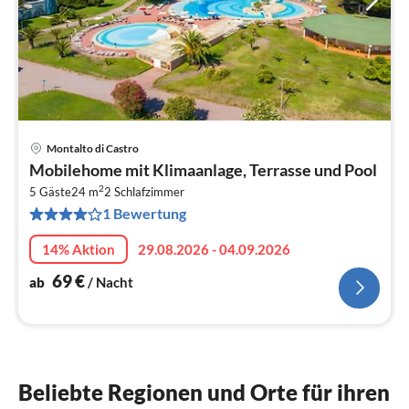
Montalto di Castro
Pre
Mobilehome mit Klimaanlage, Terrasse und Pool
ab
2
7
5 Gäste
24 m
2
Schlafzimmer
1 Bewertung
pr
Na
14% Aktion
29.08.2026 - 04.09.2026
69
€
ab
/ Nacht
Beliebte Regionen und Orte für ihren