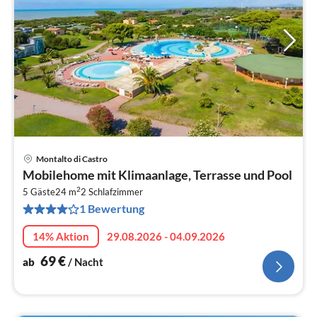
Montalto di Castro
Pre
Mobilehome mit Klimaanlage, Terrasse und Pool
ab
2
7
5 Gäste
24 m
2
Schlafzimmer
1 Bewertung
pr
Na
14% Aktion
29.08.2026 - 04.09.2026
69
€
ab
/ Nacht