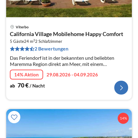
Viterbo
Pre
California Village Mobilehome Happy Comfort
ab
2
7
5 Gäste
24 m
2
Schlafzimmer
2 Bewertungen
pr
Na
Das Feriendorf ist in der bekannten und beliebten
Maremma Region direkt am Meer, mit einem
Jahrhundert alten Pinienwald der entlang eines
14% Aktion
29.08.2026 - 04.09.2026
unberührten Küstenstreifen führt.
70
€
ab
/ Nacht
14%