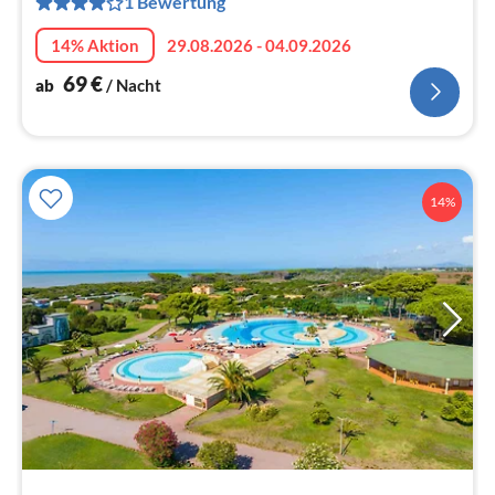
1 Bewertung
pr
Na
14% Aktion
29.08.2026 - 04.09.2026
69
€
ab
/ Nacht
14%