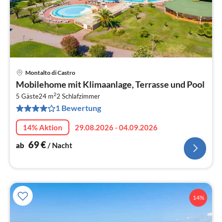
Montalto di Castro
Pre
Mobilehome mit Klimaanlage, Terrasse und Pool
ab
2
7
5 Gäste
24 m
2
Schlafzimmer
1 Bewertung
pr
Na
14% Aktion
29.08.2026 - 04.09.2026
69
€
ab
/ Nacht
14%