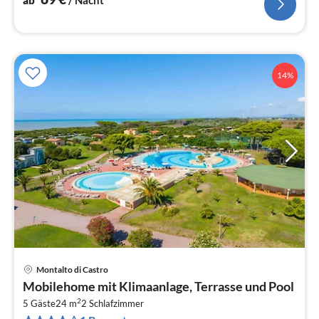
14%
Montalto di Castro
Pre
Mobilehome mit Klimaanlage, Terrasse und Pool
ab
2
7
5 Gäste
24 m
2
Schlafzimmer