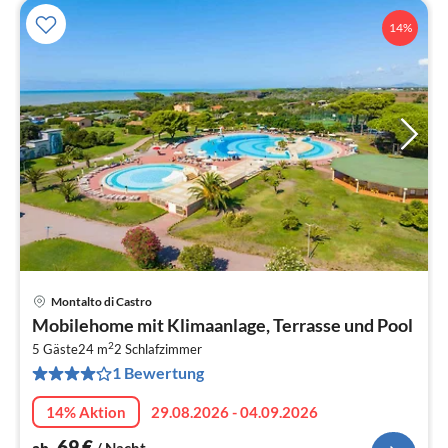
14%
Montalto di Castro
Pre
Mobilehome mit Klimaanlage, Terrasse und Pool
ab
2
7
5 Gäste
24 m
2
Schlafzimmer
1 Bewertung
pr
Na
14% Aktion
29.08.2026 - 04.09.2026
69
€
ab
/ Nacht