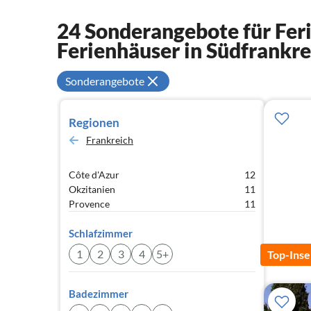
24 Sonderangebote für Fe
Ferienhäuser in Südfrankre
Sonderangebote
Regionen
Frankreich
Côte d'Azur
12
Okzitanien
11
Provence
11
Schlafzimmer
1
2
3
4
5+
Top-Inse
Badezimmer