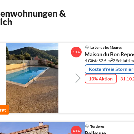
rienwohnungen &
ich
La Londe les Maures
10%
Maison du Bon Repo
2
4 Gäste
52.5 m
2
Schlafzi
Kostenfreie Stornie
10% Aktion
31.10.
rat
Torderes
40%
Bellevue