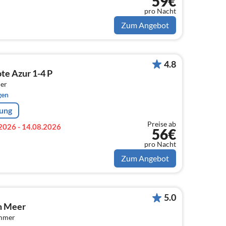
59€
pro Nacht
Zum Angebot
4.8
te Azur 1-4 P
er
gen
rung
Preise ab
2026 - 14.08.2026
56€
pro Nacht
Zum Angebot
5.0
am Meer
immer