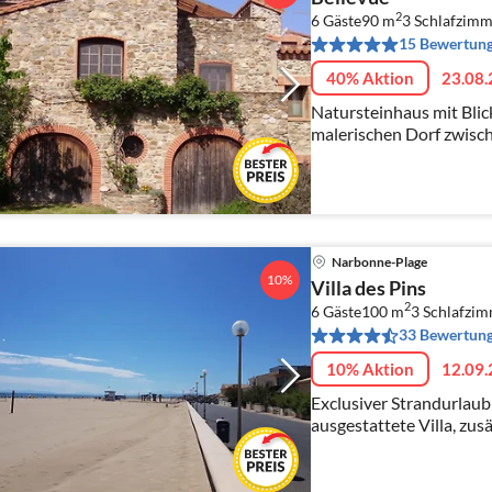
2
6 Gäste
90 m
3
Schlafzimm
15 Bewertun
40% Aktion
23.08.
Natursteinhaus mit Blic
malerischen Dorf zwisc
Paradies für Natur- und
Kinder.
Narbonne-Plage
10%
Villa des Pins
2
6 Gäste
100 m
3
Schlafzi
33 Bewertun
10% Aktion
12.09.
Exclusiver Strandurlaub
ausgestattete Villa, zus
Sommerküche, abgeschl
qm), nur 80 m zum Stran