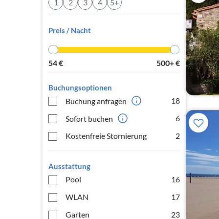
1
2
3
4
5+
Preis / Nacht
54
€
500+
€
Buchungsoptionen
18
Buchung anfragen
6
Sofort buchen
Kostenfreie Stornierung
2
Ausstattung
Pool
16
WLAN
17
Garten
23