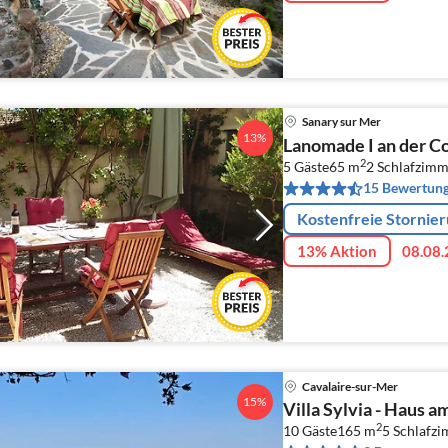
Sanary sur Mer
13%
Lanomade I an der Co
2
5 Gäste
65 m
2
Schlafzimm
15 Bewertun
Kostenfreie Stornie
13% Aktion
08.08.
Cavalaire-sur-Mer
15%
Villa Sylvia - Haus 
2
10 Gäste
165 m
5
Schlafz