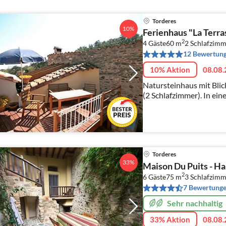
Torderes
10%
Ferienhaus "La Terra
2
4 Gäste
60 m
2
Schlafzimm
12 Bewertun
10% Aktion
08.08.
Natursteinhaus mit Blic
(2 Schlafzimmer). In ei
Hinterland in der Nähe
Torderes
33%
Maison Du Puits - H
2
6 Gäste
75 m
3
Schlafzimm
7 Bewertung
Sehr nachhaltig
33% Aktion
08.08.