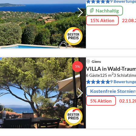
9 Bewertung
Nachhaltig
15% Aktion
22.08.
Giens
5%
VILLA in Wald-Traum
2
6 Gäste
125 m
3
Schlafzim
9 Bewertung
Kostenfreie Stornie
5% Aktion
02.11.2