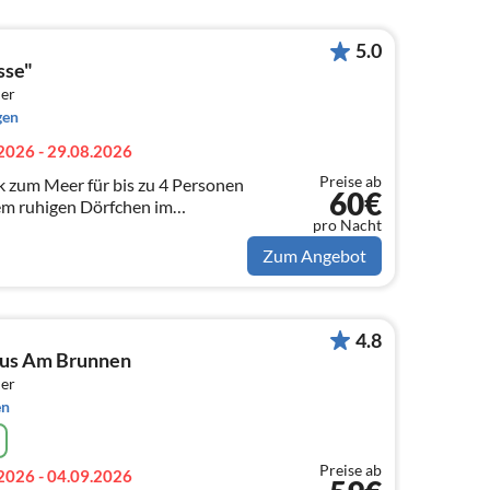
5.0
sse"
er
gen
2026 - 29.08.2026
Preise ab
k zum Meer für bis zu 4 Personen
60€
nem ruhigen Dörfchen im
pro Nacht
 vom Mittelmeer
Zum Angebot
4.8
aus Am Brunnen
er
en
Preise ab
2026 - 04.09.2026