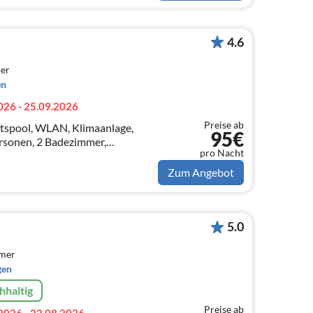
4.6
er
en
026 - 25.09.2026
Preise ab
tspool, WLAN, Klimaanlage,
95€
ersonen, 2 Badezimmer,
pro Nacht
ollausgestattet - mit
ellplatz am Haus
Zum Angebot
5.0
mmer
gen
hhaltig
Preise ab