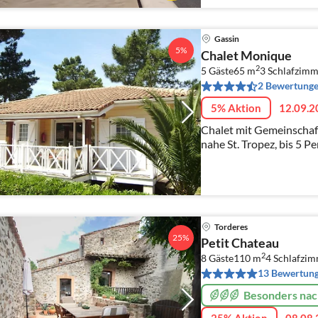
Gassin
5%
Chalet Monique
2
5 Gäste
65 m
3
Schlafzimm
2 Bewertung
5% Aktion
12.09.2
Chalet mit Gemeinschaf
nahe St. Tropez, bis 5 P
Sonnenterrasse, Küche v
Spülmaschine, Autoabst
Torderes
25%
Petit Chateau
2
8 Gäste
110 m
4
Schlafzi
13 Bewertun
Besonders nac