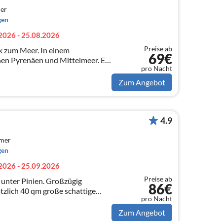
er
gen
2026 - 25.08.2026
Preise ab
k zum Meer. In einem
69€
hen Pyrenäen und Mittelmeer. Ein
pro Nacht
 Kulturliebende mit oder ohne
Zum Angebot
4.9
mmer
gen
2026 - 25.09.2026
Preise ab
 unter Pinien. Großzügig
86€
ätzlich 40 qm große schattige
pro Nacht
ossenes Gartengrundstück (200
d.
Zum Angebot