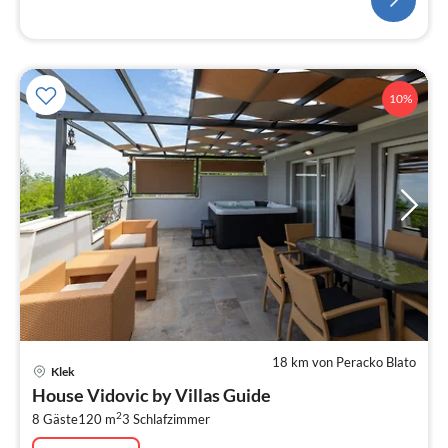
10%
18 km von Peracko Blato
Pre
Klek
ab
House Vidovic by Villas Guide
1
2
8 Gäste
120 m
3
Schlafzimmer
pr
Na