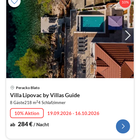
10%
Pre
Peracko Blato
ab
Villa Lipovac by Villas Guide
2
2
8 Gäste
218 m
4
Schlafzimmer
pr
Na
10% Aktion
19.09.2026 - 16.10.2026
284
€
ab
/ Nacht