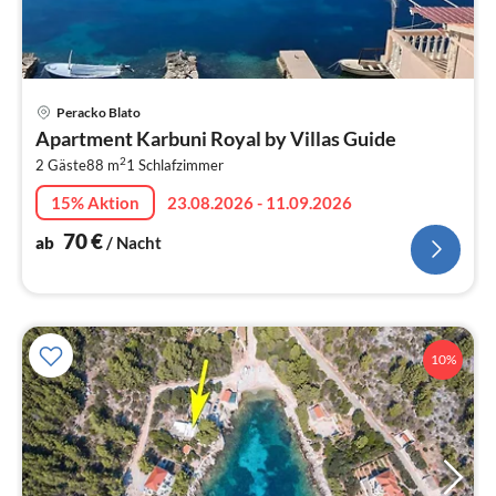
Pre
Peracko Blato
ab
Apartment Karbuni Royal by Villas Guide
7
2
2 Gäste
88 m
1
Schlafzimmer
pr
Na
15% Aktion
23.08.2026 - 11.09.2026
70
€
ab
/ Nacht
10%