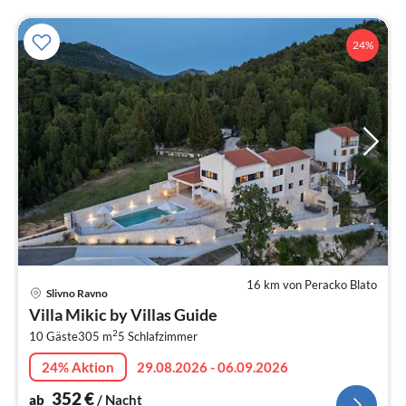
24%
16 km von Peracko Blato
Pre
Slivno Ravno
ab
Villa Mikic by Villas Guide
3
2
10 Gäste
305 m
5
Schlafzimmer
pr
Na
24% Aktion
29.08.2026 - 06.09.2026
352
€
ab
/ Nacht