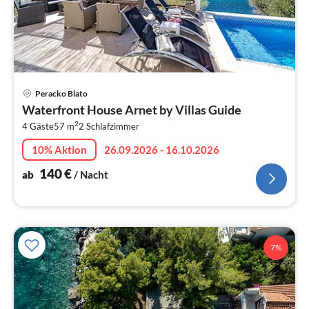
Pre
Peracko Blato
ab
Waterfront House Arnet by Villas Guide
1
2
4 Gäste
57 m
2
Schlafzimmer
pr
Na
10% Aktion
26.09.2026 - 16.10.2026
140
€
ab
/ Nacht
7%