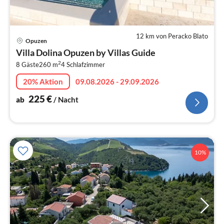
12 km von Peracko Blato
Pre
Opuzen
ab
Villa Dolina Opuzen by Villas Guide
2
2
8 Gäste
260 m
4
Schlafzimmer
pr
Na
20% Aktion
09.08.2026 - 29.09.2026
225
€
ab
/ Nacht
10%