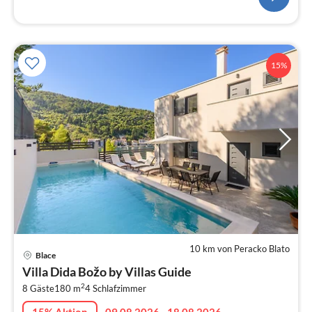
15%
10 km von Peracko Blato
Pre
Blace
ab
Villa Dida Božo by Villas Guide
2
2
8 Gäste
180 m
4
Schlafzimmer
pr
Na
15% Aktion
09.08.2026 - 18.08.2026