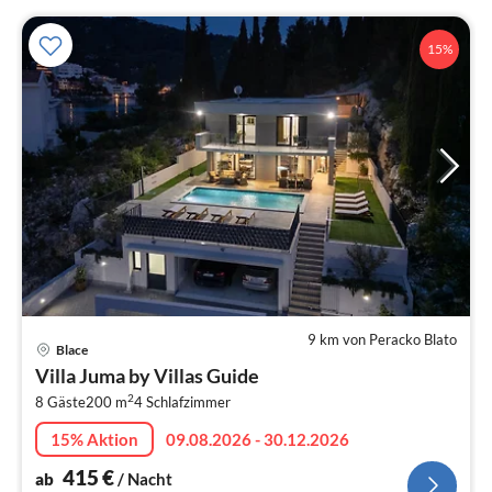
15%
9 km von Peracko Blato
Pre
Blace
ab
Villa Juma by Villas Guide
4
2
8 Gäste
200 m
4
Schlafzimmer
pr
Na
15% Aktion
09.08.2026 - 30.12.2026
415
€
ab
/ Nacht