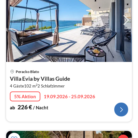
Pre
Peracko Blato
ab
Villa Evia by Villas Guide
2
2
4 Gäste
102 m
2
Schlafzimmer
pr
Na
5% Aktion
19.09.2026 - 25.09.2026
226
€
ab
/ Nacht