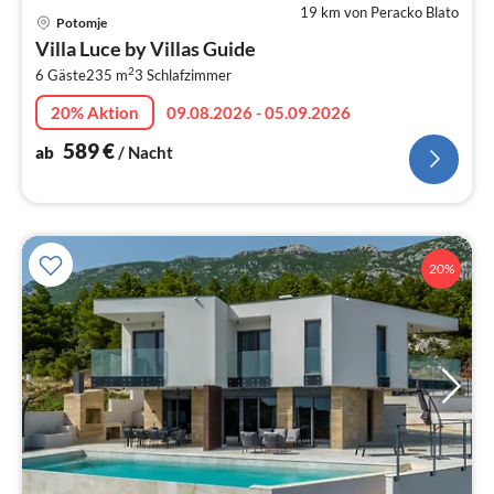
19 km von Peracko Blato
Pre
Potomje
ab
Villa Luce by Villas Guide
5
2
6 Gäste
235 m
3
Schlafzimmer
pr
Na
20% Aktion
09.08.2026 - 05.09.2026
589
€
ab
/ Nacht
20%