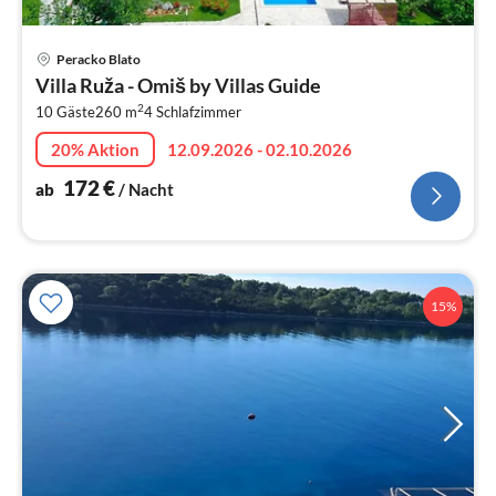
Pre
Peracko Blato
ab
Villa Ruža - Omiš by Villas Guide
1
2
10 Gäste
260 m
4
Schlafzimmer
pr
Na
20% Aktion
12.09.2026 - 02.10.2026
172
€
ab
/ Nacht
15%