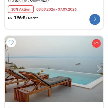
2
4 Gäste
50 m
2
Schlafzimmer
pr
Na
10% Aktion
03.09.2026 - 07.09.2026
196
€
ab
/ Nacht
10%
Pre