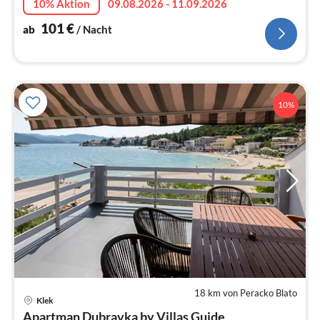
10% Aktion
09.08.2026 - 11.09.2026
101
€
ab
/ Nacht
10%
18 km von Peracko Blato
Pre
Klek
ab
Apartman Dubravka by Villas Guide