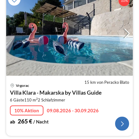
10%
15 km von Peracko Blato
Pre
Vrgorac
ab
Villa Klara - Makarska by Villas Guide
2
2
6 Gäste
110 m
2
Schlafzimmer
pr
Na
10% Aktion
09.08.2026 - 30.09.2026
265
€
ab
/ Nacht