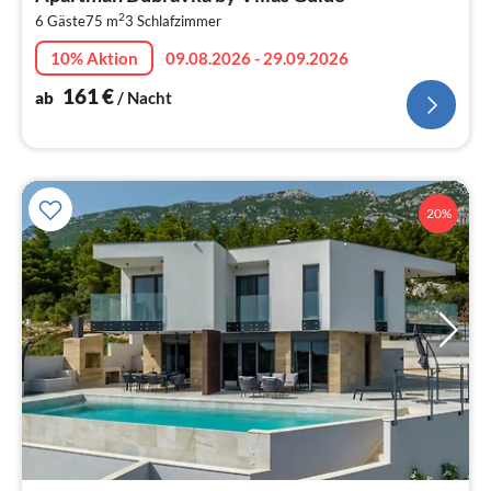
1
2
6 Gäste
75 m
3
Schlafzimmer
pr
Na
10% Aktion
09.08.2026 - 29.09.2026
161
€
ab
/ Nacht
20%