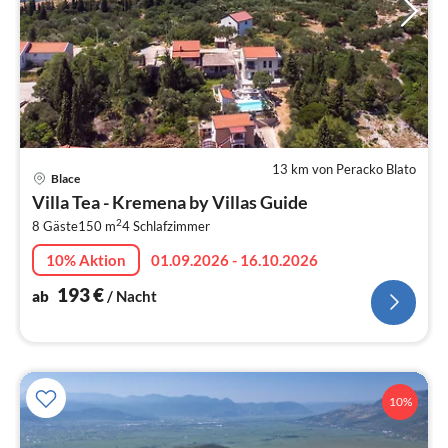
13 km von Peracko Blato
Pre
Blace
ab
Villa Tea - Kremena by Villas Guide
1
2
8 Gäste
150 m
4
Schlafzimmer
pr
Na
10% Aktion
01.09.2026 - 16.10.2026
193
€
ab
/ Nacht
10%