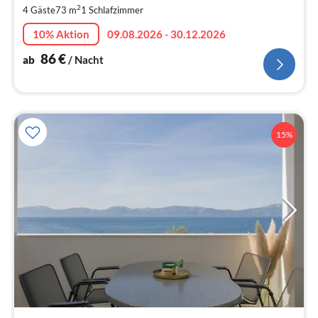
2
4 Gäste
73 m
1
Schlafzimmer
pr
Na
10% Aktion
09.08.2026 - 30.12.2026
86
€
ab
/ Nacht
15%