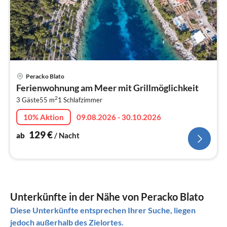
Pre
Peracko Blato
ab
Ferienwohnung am Meer mit Grillmöglichkeit
1
2
3 Gäste
55 m
1
Schlafzimmer
pr
Na
10% Aktion
09.08.2026 - 30.10.2026
129
€
ab
/ Nacht
Unterkünfte in der Nähe von Peracko Blato
Diese Unterkünfte entsprechen Ihrer Suche, liegen
jedoch außerhalb des Zielortes.