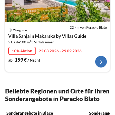
22 km von Peracko Blato
Pre
Zivogosce
ab
Villa Sanja in Makarska by Villas Guide
1
2
5 Gäste
100 m
3
Schlafzimmer
pr
Na
10% Aktion
22.08.2026 - 29.09.2026
159
€
ab
/ Nacht
Beliebte Regionen und Orte für ihren
Sonderangebote in Peracko Blato
Sonderangebote in Blace
Sonderangebot