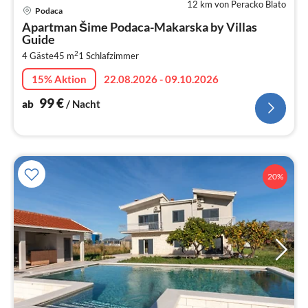
12 km von Peracko Blato
Pre
Podaca
ab
Apartman Šime Podaca-Makarska by Villas
1
Guide
pr
2
4 Gäste
45 m
1
Schlafzimmer
Na
15% Aktion
22.08.2026 - 09.10.2026
99
€
ab
/ Nacht
20%