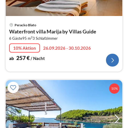
Pre
Peracko Blato
ab
Waterfront villa Marija by Villas Guide
2
2
6 Gäste
95 m
3
Schlafzimmer
pr
Na
10% Aktion
26.09.2026 - 30.10.2026
257
€
ab
/ Nacht
10%