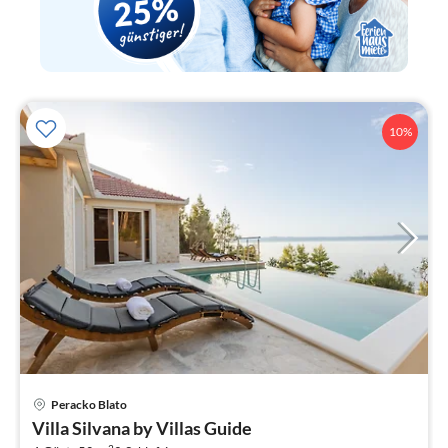
10%
Pre
Peracko Blato
ab
Villa Silvana by Villas Guide
1