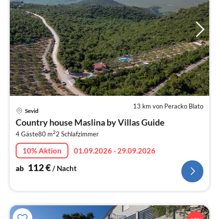
13 km von Peracko Blato
Pre
Sevid
ab
Country house Maslina by Villas Guide
1
2
4 Gäste
80 m
2
Schlafzimmer
pr
Na
10% Aktion
01.09.2026 - 29.09.2026
112
€
ab
/ Nacht