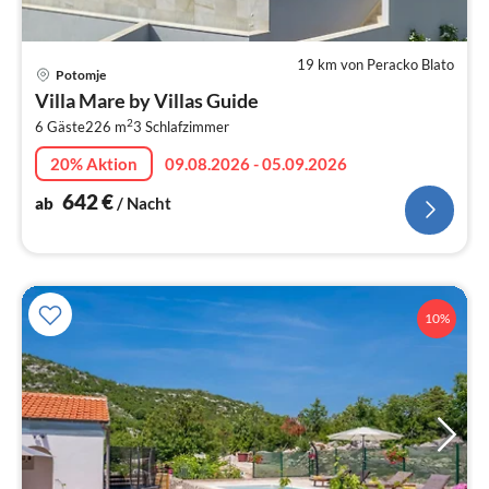
19 km von Peracko Blato
Pre
Potomje
ab
Villa Mare by Villas Guide
6
2
6 Gäste
226 m
3
Schlafzimmer
pr
Na
20% Aktion
09.08.2026 - 05.09.2026
642
€
ab
/ Nacht
10%