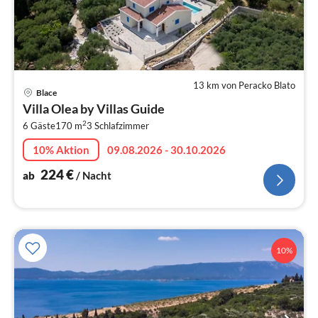
13 km von Peracko Blato
Pre
Blace
ab
Villa Olea by Villas Guide
2
2
6 Gäste
170 m
3
Schlafzimmer
pr
Na
10% Aktion
09.08.2026 - 30.10.2026
224
€
ab
/ Nacht
10%