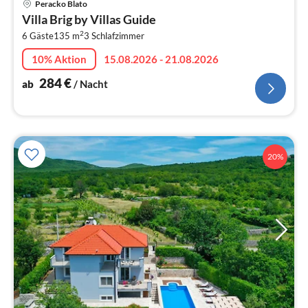
Peracko Blato
ab
Villa Brig by Villas Guide
2
2
6 Gäste
135 m
3
Schlafzimmer
pr
Na
10% Aktion
15.08.2026 - 21.08.2026
284
€
ab
/ Nacht
20%