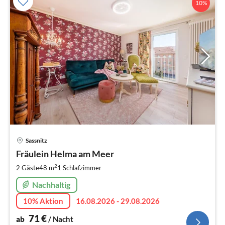
10%
Pre
Sassnitz
ab
7
Fräulein Helma am Meer
pr
2
2 Gäste
48 m
1
Schlafzimmer
Na
Nachhaltig
10% Aktion
16.08.2026 - 29.08.2026
71
€
ab
/ Nacht