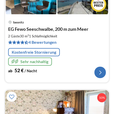
Sassnitz
Pre
EG Fewo Seeschwalbe, 200 m zum Meer
ab
5
2
2 Gäste
30 m
1
Schlafmöglichkeit
pr
4 Bewertungen
Na
Kostenfreie Stornierung
Sehr nachhaltig
52
€
ab
/ Nacht
10%