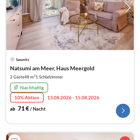
Pre
Sassnitz
ab
7
Natsumi am Meer, Haus Meergold
pr
2
2 Gäste
48 m
1
Schlafzimmer
Na
Nachhaltig
10% Aktion
13.08.2026 - 15.08.2026
71
€
ab
/ Nacht