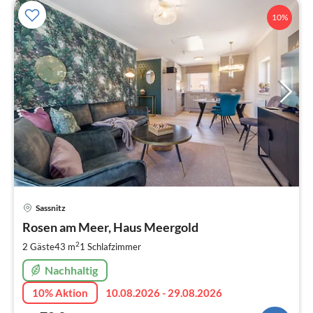
10%
Pre
Sassnitz
ab
7
Rosen am Meer, Haus Meergold
pr
2
2 Gäste
43 m
1
Schlafzimmer
Na
Nachhaltig
10% Aktion
10.08.2026 - 29.08.2026