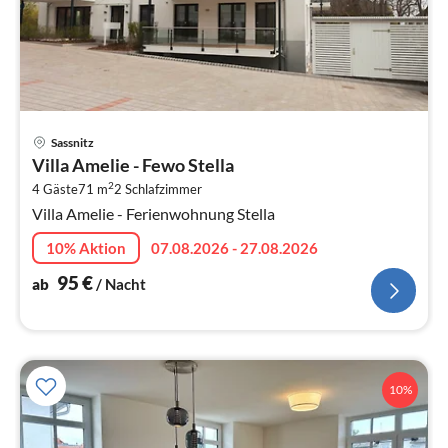
Pre
Sassnitz
ab
Villa Amelie - Fewo Stella
9
2
4 Gäste
71 m
2
Schlafzimmer
pr
Villa Amelie - Ferienwohnung Stella
Na
10% Aktion
07.08.2026 - 27.08.2026
95
€
ab
/ Nacht
10%