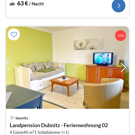
63
€
ab
/ Nacht
10%
Pre
Sassnitz
ab
Landpension Dubnitz - Ferienwohnung 02
4
2
4 Gäste
40 m
1
Schlafzimmer (+1)
pr