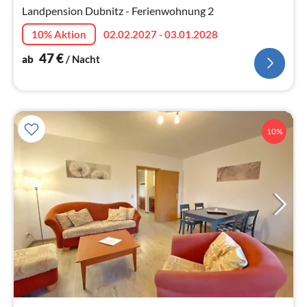
Landpension Dubnitz - Ferienwohnung 2
Na
10% Aktion
02.02.2027 - 03.01.2028
47
€
ab
/ Nacht
10%