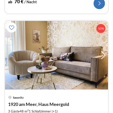
70
€
ab
/ Nacht
10%
Pre
Sassnitz
ab
7
1920 am Meer, Haus Meergold
pr
2
3 Gäste
48 m
1
Schlafzimmer (+1)