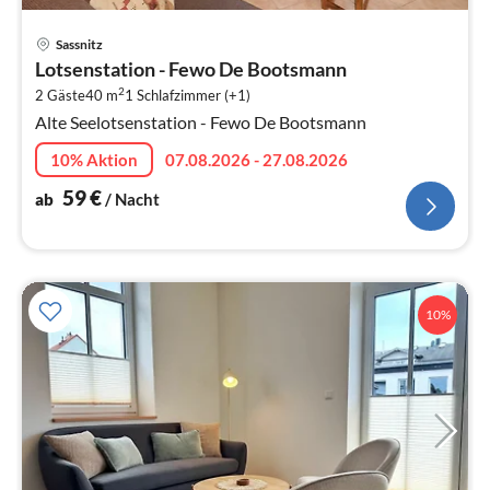
Pre
Sassnitz
ab
Lotsenstation - Fewo De Bootsmann
5
2
2 Gäste
40 m
1
Schlafzimmer (+1)
pr
Alte Seelotsenstation - Fewo De Bootsmann
Na
10% Aktion
07.08.2026 - 27.08.2026
59
€
ab
/ Nacht
10%