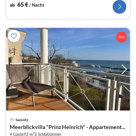
65
€
ab
/ Nacht
10%
Pre
Sassnitz
ab
Meerblickvilla "Prinz Heinrich" - Appartement...
9
2
4 Gäste
92 m
2
Schlafzimmer
pr