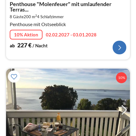
ab
Penthouse "Molenfeuer" mit umlaufender
2
Terras...
pr
2
8 Gäste
200 m
4
Schlafzimmer
Na
Penthouse mit Ostseeblick
10% Aktion
02.02.2027 - 03.01.2028
227
€
ab
/ Nacht
10%