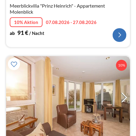
Meerblickvilla "Prinz Heinrich" - Appartement
Na
Molenblick
10% Aktion
07.08.2026 - 27.08.2026
91
€
ab
/ Nacht
10%