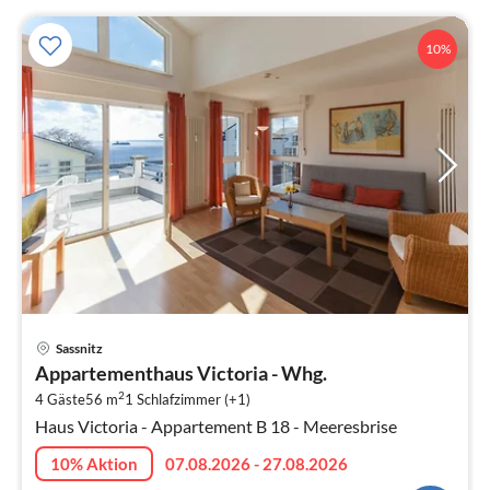
10%
Pre
Sassnitz
ab
Appartementhaus Victoria - Whg.
6
2
4 Gäste
56 m
1
Schlafzimmer (+1)
pr
Haus Victoria - Appartement B 18 - Meeresbrise
Na
10% Aktion
07.08.2026 - 27.08.2026