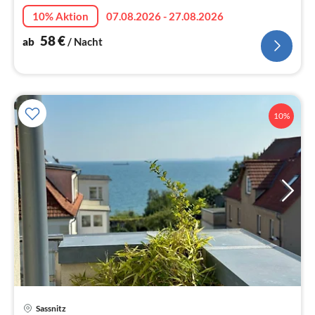
10% Aktion
07.08.2026 - 27.08.2026
58
€
ab
/ Nacht
10%
Pre
Sassnitz