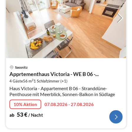
Pre
Sassnitz
ab
Apprtementhaus Victoria - WE B 06 -...
5
2
4 Gäste
56 m
1
Schlafzimmer (+1)
pr
Haus Victoria - Appartement B 06 - Stranddüne-
Na
Penthouse mit Meerblick, Sonnen-Balkon in Südlage
10% Aktion
07.08.2026 - 27.08.2026
53
€
ab
/ Nacht