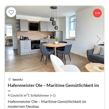
10%
Pre
Sassnitz
ab
Hafenmeister Ole – Maritime Gemütlichkeit im
5
...
pr
2
4 Gäste
56 m
1
Schlafzimmer (+1)
Na
Hafenmeister Ole – Maritime Gemütlichkeit im
modernen Neubau