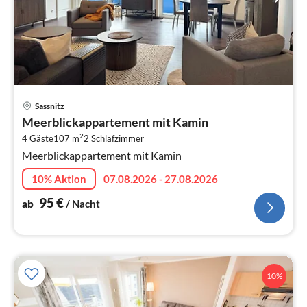
Pre
Sassnitz
ab
Meerblickappartement mit Kamin
9
2
4 Gäste
107 m
2
Schlafzimmer
pr
Meerblickappartement mit Kamin
Na
10% Aktion
07.08.2026 - 27.08.2026
95
€
ab
/ Nacht
10%