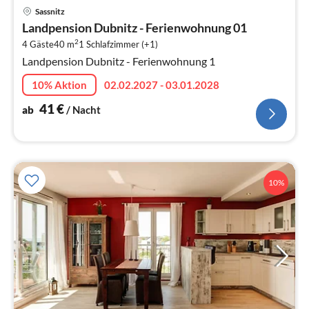
Pre
Sassnitz
ab
Landpension Dubnitz - Ferienwohnung 01
4
2
4 Gäste
40 m
1
Schlafzimmer (+1)
pr
Landpension Dubnitz - Ferienwohnung 1
Na
10% Aktion
02.02.2027 - 03.01.2028
41
€
ab
/ Nacht
10%