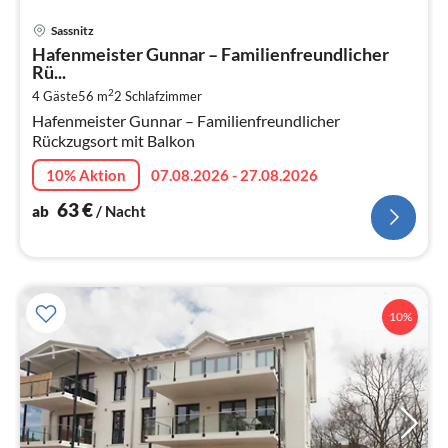
Pre
Sassnitz
ab
Hafenmeister Gunnar – Familienfreundlicher
6
Rü...
pr
2
4 Gäste
56 m
2
Schlafzimmer
Na
Hafenmeister Gunnar – Familienfreundlicher
Rückzugsort mit Balkon
10% Aktion
07.08.2026 - 27.08.2026
63
€
ab
/ Nacht
10%