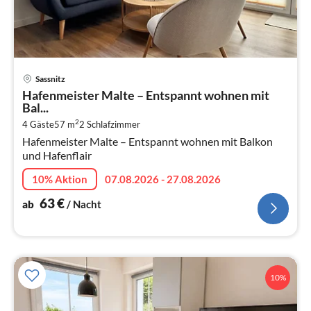
Pre
Sassnitz
ab
Hafenmeister Malte – Entspannt wohnen mit
6
Bal...
pr
2
4 Gäste
57 m
2
Schlafzimmer
Na
Hafenmeister Malte – Entspannt wohnen mit Balkon
und Hafenflair
10% Aktion
07.08.2026 - 27.08.2026
63
€
ab
/ Nacht
10%