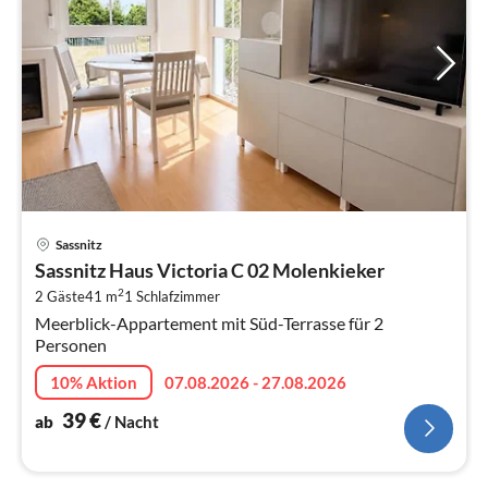
Pre
Sassnitz
ab
Sassnitz Haus Victoria C 02 Molenkieker
3
2
2 Gäste
41 m
1
Schlafzimmer
pr
Meerblick-Appartement mit Süd-Terrasse für 2
Na
Personen
10% Aktion
07.08.2026 - 27.08.2026
39
€
ab
/ Nacht