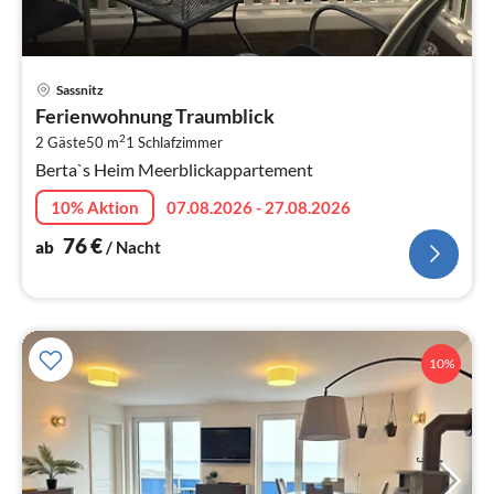
Pre
Sassnitz
ab
Ferienwohnung Traumblick
7
2
2 Gäste
50 m
1
Schlafzimmer
pr
Berta`s Heim Meerblickappartement
Na
10% Aktion
07.08.2026 - 27.08.2026
76
€
ab
/ Nacht
10%