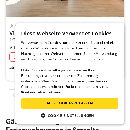
Pre
Sassnitz
ab
Villa am Kreidebruch - Fewo Jasmundperle
Diese Webseite verwendet Cookies.
9
2
4 Gäste
93 m
2
Schlafzimmer
pr
Wir verwenden Cookies, um die Benutzerfreundlichkeit
Villa Am Kreidebruch - Ferienwohnung Jasmundperle
Na
unserer Website zu verbessern. Durch die weitere
Nutzung unserer Webseite stimmen Sie der Verwendung
10% Aktion
07.08.2026 - 27.08.2026
von Cookies gemäß unserer Cookie-Richtlinie zu.
90
€
ab
/ Nacht
Unter Cookie-Einstellungen können Sie Ihre
Einstellungen anpassen oder die Zustimmung
widerrufen. Wenn Sie nicht zustimmen, werden nur
Cookies mit wesentlichen Funktionalitäten aktiviert.
Weitere Informationen
1
2
3
4
5
ALLE COOKIES ZULASSEN
COOKIE-EINSTELLUNGEN
Gästebewertungen unserer
Ferienwohnungen in Sassnitz