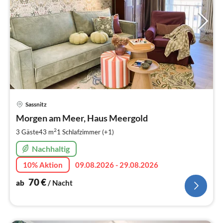
Pre
Sassnitz
ab
7
Morgen am Meer, Haus Meergold
pr
2
3 Gäste
43 m
1
Schlafzimmer (+1)
Na
Nachhaltig
10% Aktion
09.08.2026 - 29.08.2026
70
€
ab
/ Nacht