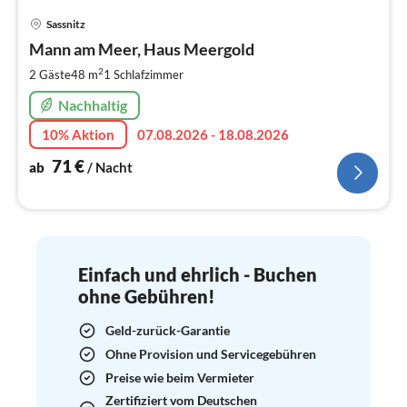
Pre
Sassnitz
ab
7
Mann am Meer, Haus Meergold
pr
2
2 Gäste
48 m
1
Schlafzimmer
Na
Nachhaltig
10% Aktion
07.08.2026 - 18.08.2026
71
€
ab
/ Nacht
Einfach und ehrlich - Buchen
ohne Gebühren!
Geld-zurück-Garantie
Ohne Provision und Servicegebühren
Preise wie beim Vermieter
Zertifiziert vom Deutschen