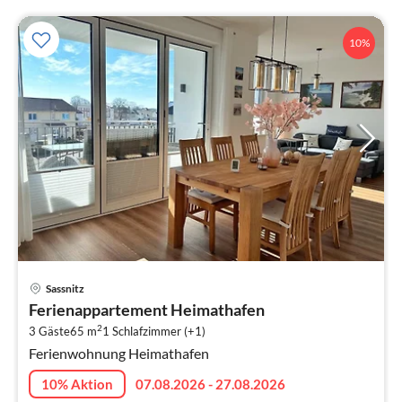
10%
Pre
Sassnitz
ab
Ferienappartement Heimathafen
6
2
3 Gäste
65 m
1
Schlafzimmer (+1)
pr
Ferienwohnung Heimathafen
Na
10% Aktion
07.08.2026 - 27.08.2026