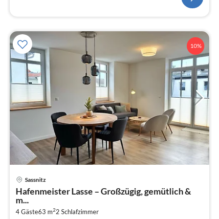
10%
Pre
Sassnitz
ab
Hafenmeister Lasse – Großzügig, gemütlich &
7
m...
pr
2
4 Gäste
63 m
2
Schlafzimmer
Na