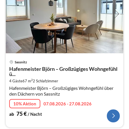
Pre
Sassnitz
ab
Hafenmeister Björn – Großzügiges Wohngefühl
7
ü...
pr
2
4 Gäste
67 m
2
Schlafzimmer
Na
Hafenmeister Björn – Großzügiges Wohngefühl über
den Dächern von Sassnitz
10% Aktion
07.08.2026 - 27.08.2026
75
€
ab
/ Nacht