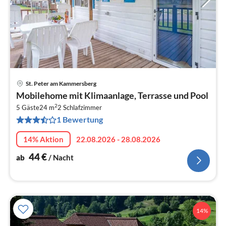
St. Peter am Kammersberg
Pre
Mobilehome mit Klimaanlage, Terrasse und Pool
ab
2
4
5 Gäste
24 m
2
Schlafzimmer
1 Bewertung
pr
Na
14% Aktion
22.08.2026 - 28.08.2026
44
€
ab
/ Nacht
14%