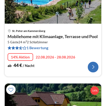
St. Peter am Kammersberg
Pre
Mobilehome mit Klimaanlage, Terrasse und Pool
ab
2
4
5 Gäste
24 m
2
Schlafzimmer
1 Bewertung
pr
Na
14% Aktion
22.08.2026 - 28.08.2026
44
€
ab
/ Nacht
14%