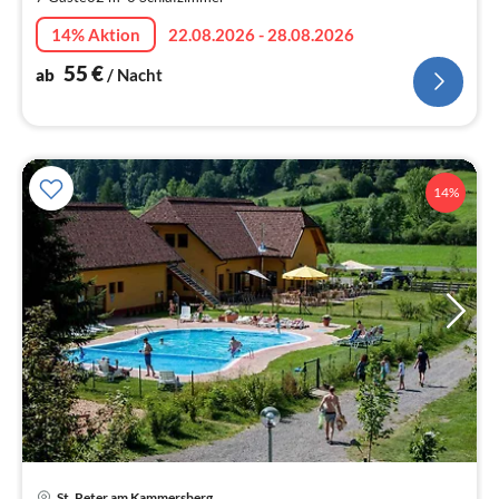
pr
Na
14% Aktion
22.08.2026 - 28.08.2026
55
€
ab
/ Nacht
14%
St. Peter am Kammersberg