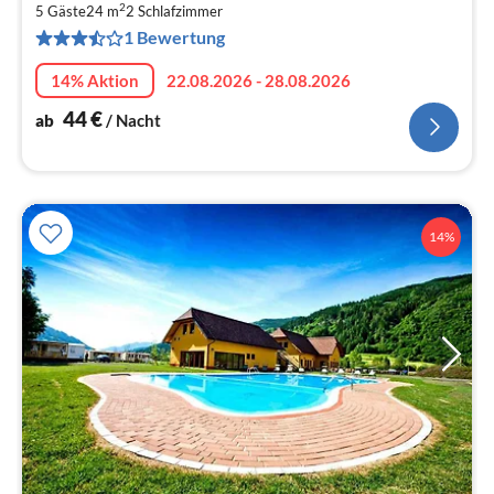
2
4
5 Gäste
24 m
2
Schlafzimmer
1 Bewertung
pr
Na
14% Aktion
22.08.2026 - 28.08.2026
44
€
ab
/ Nacht
14%