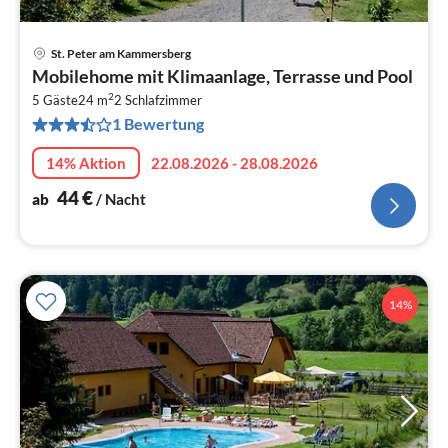
St. Peter am Kammersberg
Pre
Mobilehome mit Klimaanlage, Terrasse und Pool
ab
2
4
5 Gäste
24 m
2
Schlafzimmer
1 Bewertung
pr
Na
14% Aktion
22.08.2026 - 28.08.2026
44
€
ab
/ Nacht
14%