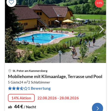
14%
St. Peter am Kammersberg
Pre
Mobilehome mit Klimaanlage, Terrasse und Pool
ab
2
4
5 Gäste
24 m
2
Schlafzimmer
1 Bewertung
pr
Na
14% Aktion
22.08.2026 - 28.08.2026
44
€
ab
/ Nacht