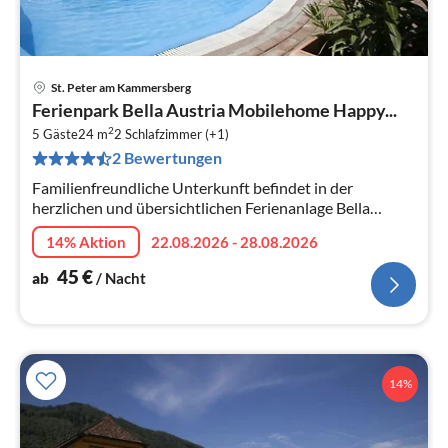
St. Peter am Kammersberg
Pre
Ferienpark Bella Austria Mobilehome Happy...
ab
2
4
5 Gäste
24 m
2
Schlafzimmer (+1)
2 Bewertungen
pr
Na
Familienfreundliche Unterkunft befindet in der
herzlichen und übersichtlichen Ferienanlage Bella
Austria inmitten von viel Grün in der wunderschönen
14% Aktion
22.08.2026 - 28.08.2026
Steiermark in Österreich.
45
€
ab
/ Nacht
14%