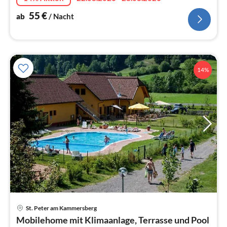
55
€
ab
/ Nacht
14%
St. Peter am Kammersberg
Pre
Mobilehome mit Klimaanlage, Terrasse und Pool
ab