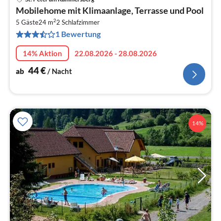
Pre
Mobilehome mit Klimaanlage, Terrasse und Pool
ab
2
4
5 Gäste
24 m
2
Schlafzimmer
1 Bewertung
pr
Na
14% Aktion
22.08.2026 - 28.08.2026
44
€
ab
/ Nacht
14%