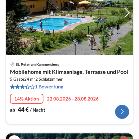
St. Peter am Kammersberg
Pre
Mobilehome mit Klimaanlage, Terrasse und Pool
ab
2
4
5 Gäste
24 m
2
Schlafzimmer
1 Bewertung
pr
Na
14% Aktion
22.08.2026 - 28.08.2026
44
€
ab
/ Nacht