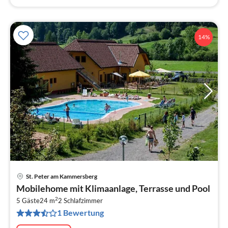
14%
St. Peter am Kammersberg
Pre
Mobilehome mit Klimaanlage, Terrasse und Pool
ab
2
4
5 Gäste
24 m
2
Schlafzimmer
1 Bewertung
pr
Na