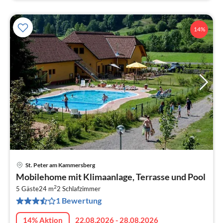
14%
St. Peter am Kammersberg
Pre
Mobilehome mit Klimaanlage, Terrasse und Pool
ab
2
4
5 Gäste
24 m
2
Schlafzimmer
1 Bewertung
pr
Na
14% Aktion
22.08.2026 - 28.08.2026