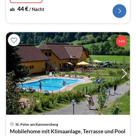
44
€
ab
/ Nacht
14%
St. Peter am Kammersberg
Pre
Mobilehome mit Klimaanlage, Terrasse und Pool
ab