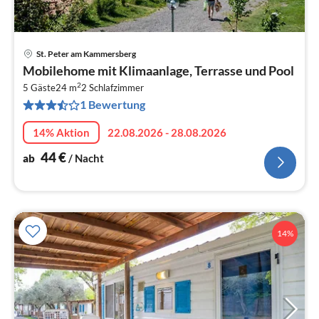
St. Peter am Kammersberg
Pre
Mobilehome mit Klimaanlage, Terrasse und Pool
ab
2
4
5 Gäste
24 m
2
Schlafzimmer
1 Bewertung
pr
Na
14% Aktion
22.08.2026 - 28.08.2026
44
€
ab
/ Nacht
14%