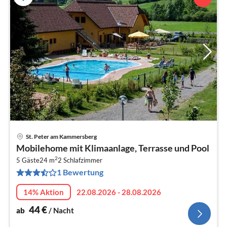
St. Peter am Kammersberg
Pre
Mobilehome mit Klimaanlage, Terrasse und Pool
ab
2
4
5 Gäste
24 m
2
Schlafzimmer
1 Bewertung
pr
Na
14% Aktion
22.08.2026 - 28.08.2026
44
€
ab
/ Nacht