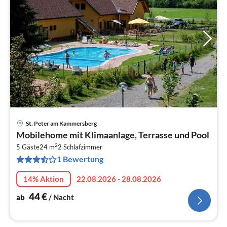
St. Peter am Kammersberg
Pre
Mobilehome mit Klimaanlage, Terrasse und Pool
ab
2
4
5 Gäste
24 m
2
Schlafzimmer
1 Bewertung
pr
Na
14% Aktion
22.08.2026 - 28.08.2026
44
€
ab
/ Nacht