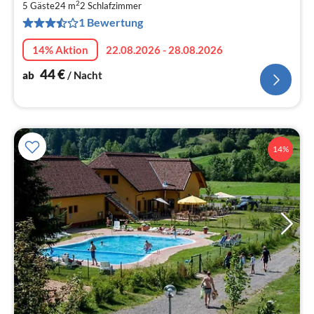
2
4
5 Gäste
24 m
2
Schlafzimmer
1 Bewertung
pr
Na
14% Aktion
22.08.2026 - 28.08.2026
44
€
ab
/ Nacht
14%