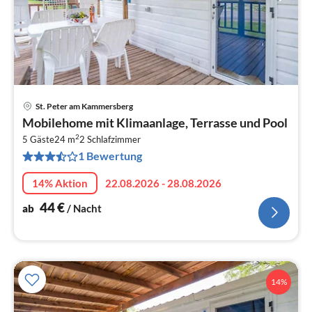
St. Peter am Kammersberg
Pre
Mobilehome mit Klimaanlage, Terrasse und Pool
ab
2
4
5 Gäste
24 m
2
Schlafzimmer
1 Bewertung
pr
Na
14% Aktion
22.08.2026 - 28.08.2026
44
€
ab
/ Nacht
14%