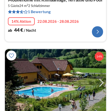
ab
2
4
5 Gäste
24 m
2
Schlafzimmer
1 Bewertung
pr
Na
14% Aktion
22.08.2026 - 28.08.2026
44
€
ab
/ Nacht
14%