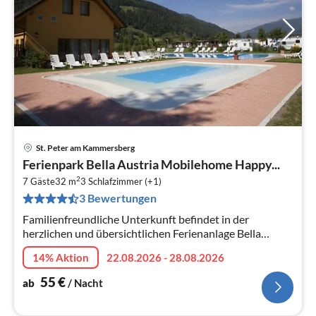
St. Peter am Kammersberg
Pre
Ferienpark Bella Austria Mobilehome Happy...
ab
2
5
7 Gäste
32 m
3
Schlafzimmer (+1)
3 Bewertungen
pr
Na
Familienfreundliche Unterkunft befindet in der
herzlichen und übersichtlichen Ferienanlage Bella
Austria inmitten von viel Grün in der wunderschönen
14% Aktion
22.08.2026 - 28.08.2026
Steiermark in Österreich.
55
€
ab
/ Nacht