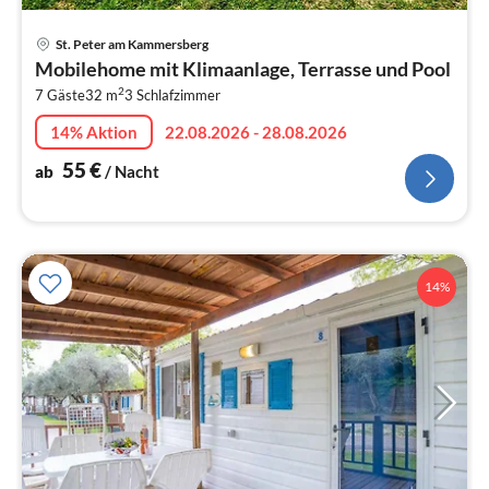
Pre
St. Peter am Kammersberg
ab
Mobilehome mit Klimaanlage, Terrasse und Pool
5
2
7 Gäste
32 m
3
Schlafzimmer
pr
Na
14% Aktion
22.08.2026 - 28.08.2026
55
€
ab
/ Nacht
14%