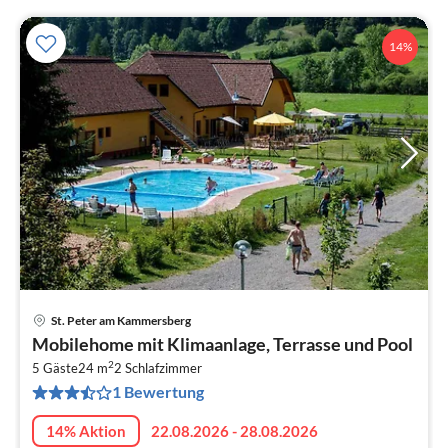
14%
St. Peter am Kammersberg
Pre
Mobilehome mit Klimaanlage, Terrasse und Pool
ab
2
4
5 Gäste
24 m
2
Schlafzimmer
1 Bewertung
pr
Na
14% Aktion
22.08.2026 - 28.08.2026