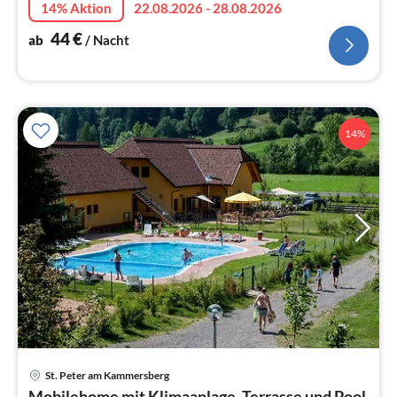
14% Aktion
22.08.2026 - 28.08.2026
44
€
ab
/ Nacht
14%
St. Peter am Kammersberg
Pre
Mobilehome mit Klimaanlage, Terrasse und Pool