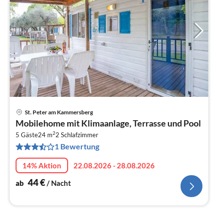
St. Peter am Kammersberg
Pre
Mobilehome mit Klimaanlage, Terrasse und Pool
ab
2
4
5 Gäste
24 m
2
Schlafzimmer
1 Bewertung
pr
Na
14% Aktion
22.08.2026 - 28.08.2026
44
€
ab
/ Nacht