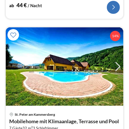
44
€
ab
/ Nacht
14%
Pre
St. Peter am Kammersberg
ab
Mobilehome mit Klimaanlage, Terrasse und Pool
5
2
7 Gäste
32 m
3
Schlafzimmer