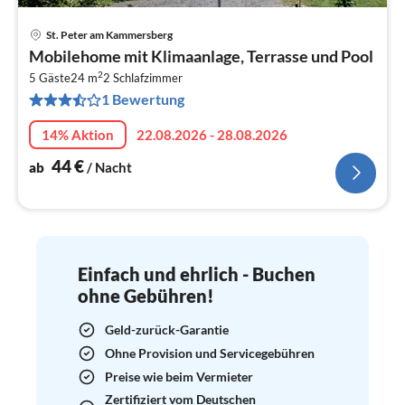
St. Peter am Kammersberg
Pre
Mobilehome mit Klimaanlage, Terrasse und Pool
ab
2
4
5 Gäste
24 m
2
Schlafzimmer
1 Bewertung
pr
Na
14% Aktion
22.08.2026 - 28.08.2026
44
€
ab
/ Nacht
Einfach und ehrlich - Buchen
ohne Gebühren!
Geld-zurück-Garantie
Ohne Provision und Servicegebühren
Preise wie beim Vermieter
Zertifiziert vom Deutschen