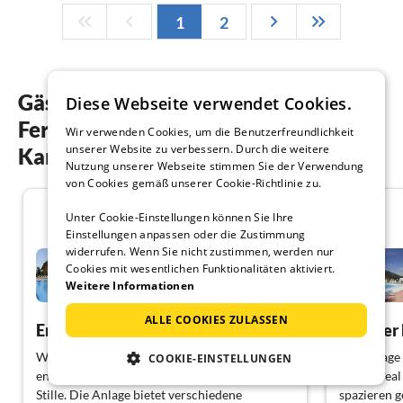
1
2
Gästebewertungen unserer
Diese Webseite verwendet Cookies.
Ferienwohnungen in St. Peter am
Wir verwenden Cookies, um die Benutzerfreundlichkeit
unserer Website zu verbessern. Durch die weitere
Kammersberg
Nutzung unserer Webseite stimmen Sie der Verwendung
von Cookies gemäß unserer Cookie-Richtlinie zu.
4.0
Unter Cookie-Einstellungen können Sie Ihre
Einstellungen anpassen oder die Zustimmung
widerrufen. Wenn Sie nicht zustimmen, werden nur
Ferienpark Bella Austria
Mobilehome Happy...
Cookies mit wesentlichen Funktionalitäten aktiviert.
Weitere Informationen
St. Peter am Kammersberg
ALLE COOKIES ZULASSEN
Erholsamer Urlaub
Schöner 
Wir haben uns wirklich ausgeruht und
Die Anlage 
COOKIE-EINSTELLUNGEN
entspannt. Man ist inmitten der Natur und der
damit ideal 
Stille. Die Anlage bietet verschiedene
spazieren g