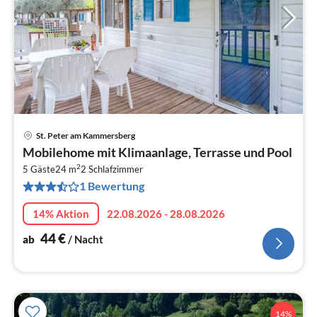
St. Peter am Kammersberg
Pre
Mobilehome mit Klimaanlage, Terrasse und Pool
ab
2
4
5 Gäste
24 m
2
Schlafzimmer
1 Bewertung
pr
Na
14% Aktion
22.08.2026 - 28.08.2026
44
€
ab
/ Nacht
14%