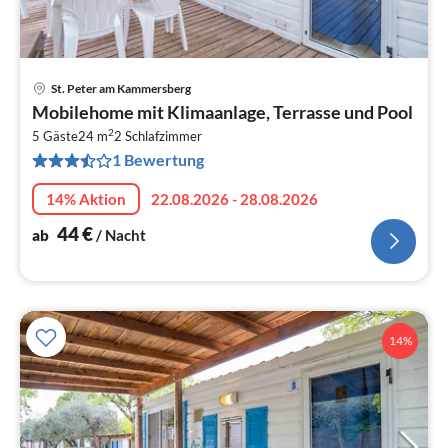
St. Peter am Kammersberg
Pre
Mobilehome mit Klimaanlage, Terrasse und Pool
ab
2
4
5 Gäste
24 m
2
Schlafzimmer
1 Bewertung
pr
Na
14% Aktion
22.08.2026 - 28.08.2026
44
€
ab
/ Nacht
14%