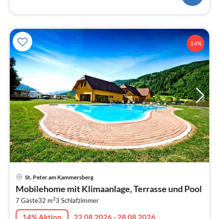
14%
Pre
St. Peter am Kammersberg
ab
Mobilehome mit Klimaanlage, Terrasse und Pool
5
2
7 Gäste
32 m
3
Schlafzimmer
pr
Na
14% Aktion
22.08.2026 - 28.08.2026