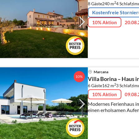
2
8 Gäste
240 m
4
Schlafzi
Kostenfreie Stornie
10% Aktion
20.08.
Marcana
10%
Villa Borina – Haus i
2
6 Gäste
162 m
3
Schlafzi
10% Aktion
09.08.
Modernes Ferienhaus im 
einen erholsamen Aufent