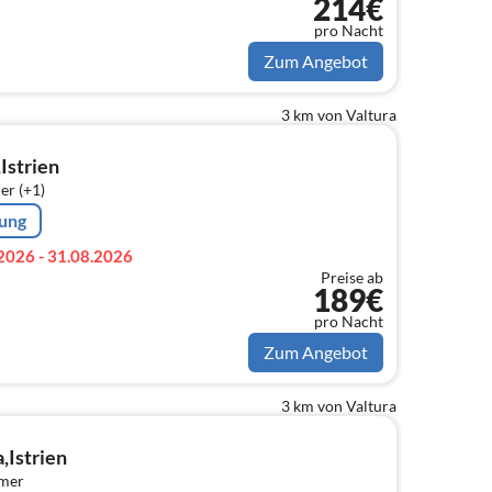
214€
pro Nacht
Zum Angebot
3 km von Valtura
,Istrien
er (+1)
rung
2026 - 31.08.2026
Preise ab
189€
pro Nacht
Zum Angebot
3 km von Valtura
a,Istrien
mmer