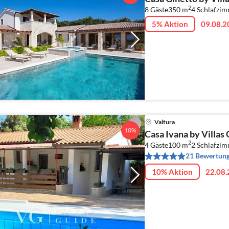
2
8 Gäste
350 m
4
Schlafzi
5% Aktion
09.08.2
Valtura
10%
Casa Ivana by Villas
2
4 Gäste
100 m
2
Schlafzi
21 Bewertun
10% Aktion
22.08.