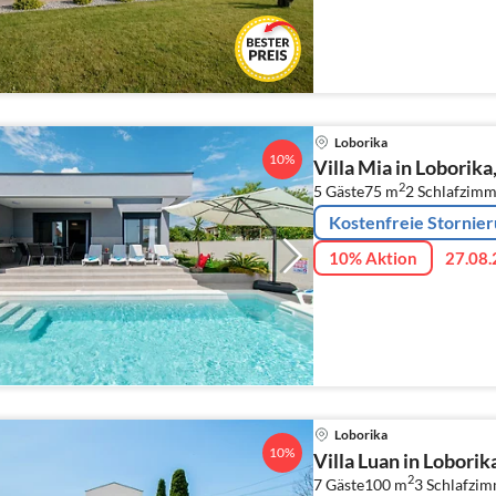
Loborika
10%
Villa Mia in Loborika
2
5 Gäste
75 m
2
Schlafzimm
Kostenfreie Stornie
10% Aktion
27.08.
Loborika
10%
Villa Luan in Loborik
2
7 Gäste
100 m
3
Schlafzi