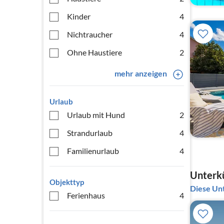
Kinder
4
Nichtraucher
4
Ohne Haustiere
2
mehr anzeigen
Urlaub
Urlaub mit Hund
2
Strandurlaub
4
Familienurlaub
4
Unterkü
Objekttyp
Diese Unt
Ferienhaus
4