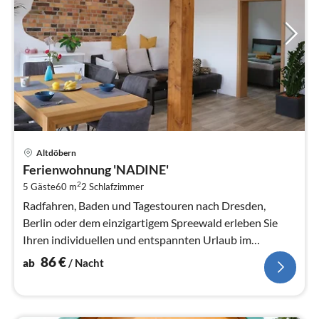
Pre
Altdöbern
ab
Ferienwohnung 'NADINE'
8
2
5 Gäste
60 m
2
Schlafzimmer
pr
Na
Radfahren, Baden und Tagestouren nach Dresden,
Berlin oder dem einzigartigem Spreewald erleben Sie
Ihren individuellen und entspannten Urlaub im
Lausitzer Seenland.
86
€
ab
/ Nacht