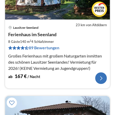
23 km von Altdöbern
Lausitzer Seenland
Pre
Ferienhaus im Seenland
ab
1
2
8 Gäste
140 m
4
Schlafzimmer
pr
89 Bewertungen
Na
Großes Ferienhaus mit großem Naturgarten inmitten
des schönen Lausitzer Seenlandes! Vermietung für
2026! (KEINE Vermietung an Jugendgruppen!)
167
€
ab
/ Nacht