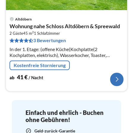
Altdöbern
Pre
Wohnung nahe Schloss Altdöbern & Spreewald
ab
2
4
2 Gäste
45 m
1
Schlafzimmer
3 Bewertungen
pr
Na
In der 1. Etage: (offene Küche(Kochplatte(2
Kochplatten, elektrisch), Wasserkocher, Toaster,
Kaffeemaschine, Kühl-/Gefrierkombination)
Kostenfreie Stornierung
41
€
ab
/ Nacht
Einfach und ehrlich - Buchen
ohne Gebühren!
Geld-zurück-Garantie