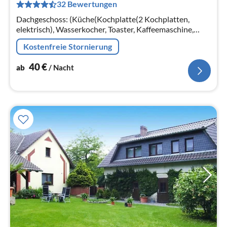
32 Bewertungen
pr
Na
Dachgeschoss: (Küche(Kochplatte(2 Kochplatten,
elektrisch), Wasserkocher, Toaster, Kaffeemaschine,
Kühlschrank))
Kostenfreie Stornierung
40
€
ab
/ Nacht