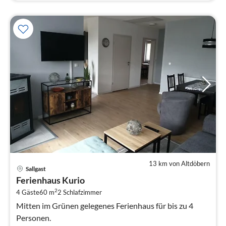
13 km von Altdöbern
Pre
Sallgast
ab
Ferienhaus Kurio
1
2
4 Gäste
60 m
2
Schlafzimmer
pr
Na
Mitten im Grünen gelegenes Ferienhaus für bis zu 4
Personen.