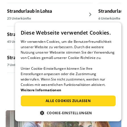
gereicht, a
Personen w
Strandurlaub in Lohsa
Strandurlaub
Sauberkeit 
25 Unterkünfte
6 Unterkünfte
verlangen, 
Spinnweben
Diese Webseite verwendet Cookies.
Strandurlaub in Lübben
Strandurlaub
Rotalgen be
die steile
Wir verwenden Cookies, um die Benutzerfreundlichkeit
45 Unterkünfte
18 Unterkünfte
nicht leich
unserer Website zu verbessern. Durch die weitere
Schnee nic
Nutzung unserer Webseite stimmen Sie der Verwendung
Strandurlaub am Schwielochsee
Strandurlaub 
von Cookies gemäß unserer Cookie-Richtlinie zu.
Umgebung u
geöffnete 
7 Unterkünfte
25 Unterkünfte
Unter Cookie-Einstellungen können Sie Ihre
vorletzten 
Einstellungen anpassen oder die Zustimmung
Kaminfahrt
widerrufen. Wenn Sie nicht zustimmen, werden nur
Cookies mit wesentlichen Funktionalitäten aktiviert.
Weitere Informationen
ALLE COOKIES ZULASSEN
COOKIE-EINSTELLUNGEN