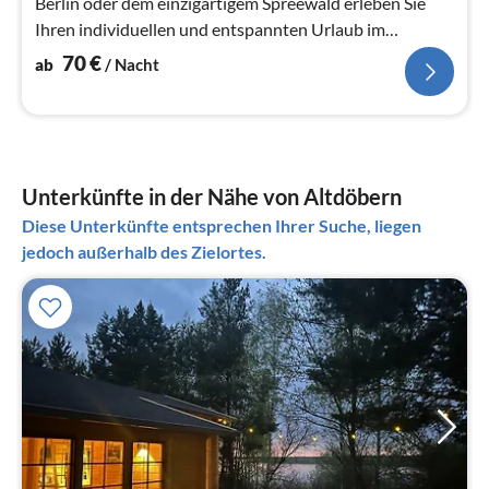
Berlin oder dem einzigartigem Spreewald erleben Sie
Ihren individuellen und entspannten Urlaub im
Lausitzer Seenland.
70
€
ab
/ Nacht
Unterkünfte in der Nähe von Altdöbern
Diese Unterkünfte entsprechen Ihrer Suche, liegen
jedoch außerhalb des Zielortes.