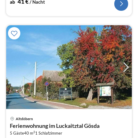
41
€
ab
/ Nacht
Altdöbern
Pre
Ferienwohnung im Luckaitztal Gösda
ab
2
4
5 Gäste
40 m
1
Schlafzimmer