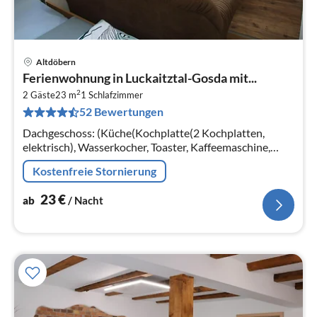
Altdöbern
Pre
Ferienwohnung in Luckaitztal-Gosda mit...
ab
2
2
2 Gäste
23 m
1
Schlafzimmer
52 Bewertungen
pr
Na
Dachgeschoss: (Küche(Kochplatte(2 Kochplatten,
elektrisch), Wasserkocher, Toaster, Kaffeemaschine,
Kühlschrank)) Wohn-/Schlafzimmer(Doppelbett,
Kostenfreie Stornierung
TV(Satellit), Radio)
23
€
ab
/ Nacht