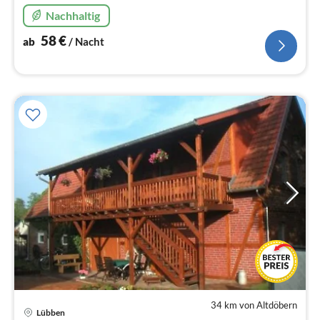
Alleinstehende & Senioren großer Garten,
Nachhaltig
Schwimmteich (Pool), WLAN Liegewiese, Sportmöglichk
58
€
ab
/ Nacht
34 km von Altdöbern
Pre
Lübben