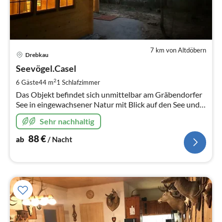
7 km von Altdöbern
Pre
Drebkau
ab
8
Seevögel.Casel
pr
2
6 Gäste
44 m
1
Schlafzimmer
Na
Das Objekt befindet sich unmittelbar am Gräbendorfer
See in eingewachsener Natur mit Blick auf den See und
seiner Vogelschutzinsel. mit 44m², Platz für 6 Personen
Sehr nachhaltig
mit 2 Zimmern
88
€
ab
/ Nacht