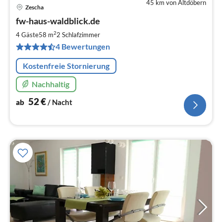
45 km von Altdöbern
Zescha
Pre
fw-haus-waldblick.de
ab
5
2
4 Gäste
58 m
2
Schlafzimmer
pr
4 Bewertungen
Na
Kostenfreie Stornierung
Nachhaltig
52
€
ab
/ Nacht