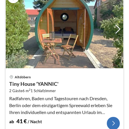
Pre
Altdöbern
ab
Tiny House 'YANNIC'
4
2
2 Gäste
6 m
1
Schlafzimmer
pr
Na
Radfahren, Baden und Tagestouren nach Dresden,
Berlin oder dem einzigartigem Spreewald erleben Sie
Ihren individuellen und entspannten Urlaub im
Lausitzer Seenland.
41
€
ab
/ Nacht