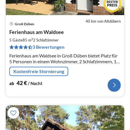
40 km von Altdöbern
Groß Düben
Pre
Ferienhaus am Waldsee
ab
4
2
5 Gäste
85 m
2
Schlafzimmer
pr
3 Bewertungen
Na
Ferienhaus am Waldsee in Groß Düben bietet Platz für
5 Personen in einem Wohnzimmer, 2 Schlafzimmern, 1
Bad, eine Küche und Flur auf 85 m².
Kostenfreie Stornierung
42
€
ab
/ Nacht