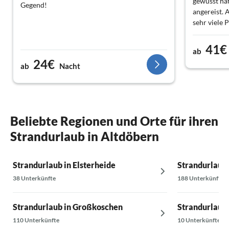
gewusst hät
Gegend!
angereist.
sehr viele 
erlaubte 30
Schlafzimm
41€
ab
Ruhig ist f
24€
Wohnung wa
ab
Nacht
wobei wir 
Spülmittel 
das Wasser 
der Dusche
Beliebte Regionen und Orte für ihren
anders). We
es vollen A
Strandurlaub in Altdöbern
und fiel au
keinen. Die
warm. Der 
Strandurlaub in Elsterheide
Strandurlaub 
gewöhnungs
38 Unterkünfte
188 Unterkünfte
weichen Be
schlief sic
nur eine re
Strandurlaub in Großkoschen
Strandurlaub 
Kühlschran
110 Unterkünfte
10 Unterkünfte
Personen h