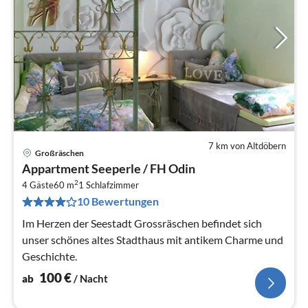
7 km von Altdöbern
Großräschen
Pre
Appartment Seeperle / FH Odin
ab
2
1
4 Gäste
60 m
1
Schlafzimmer
10 Bewertungen
pr
Na
Im Herzen der Seestadt Grossräschen befindet sich
unser schönes altes Stadthaus mit antikem Charme und
Geschichte.
100
€
ab
/ Nacht