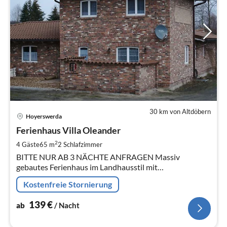
30 km von Altdöbern
Pre
Hoyerswerda
ab
1
Ferienhaus Villa Oleander
pr
2
4 Gäste
65 m
2
Schlafzimmer
Na
BITTE NUR AB 3 NÄCHTE ANFRAGEN Massiv
gebautes Ferienhaus im Landhausstil mit
Wohlfühlcharakter ( Baujahr 2020)
Kostenfreie Stornierung
139
€
ab
/ Nacht