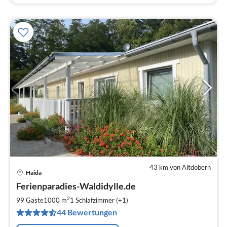
43 km von Altdöbern
Haida
Pre
Ferienparadies-Waldidylle.de
ab
2
2
99 Gäste
1000 m
1
Schlafzimmer (+1)
pr
44 Bewertungen
Na