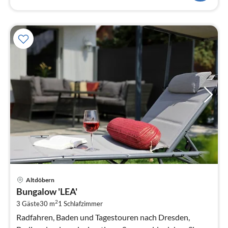
Pre
Altdöbern
ab
Bungalow 'LEA'
7
2
3 Gäste
30 m
1
Schlafzimmer
pr
Na
Radfahren, Baden und Tagestouren nach Dresden,