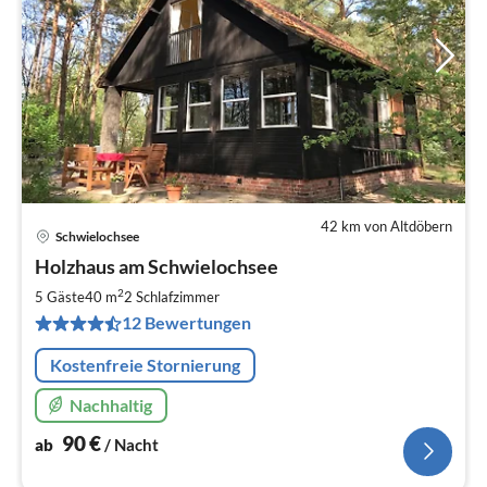
42 km von Altdöbern
Schwielochsee
Pre
Holzhaus am Schwielochsee
ab
9
2
5 Gäste
40 m
2
Schlafzimmer
pr
12 Bewertungen
Na
Kostenfreie Stornierung
Nachhaltig
90
€
ab
/ Nacht