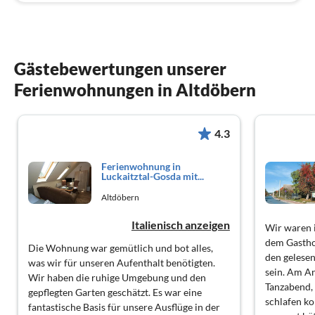
Gästebewertungen unserer
Ferienwohnungen in Altdöbern
4.3
Ferienwohnung in
Luckaitztal-Gosda mit...
Altdöbern
Italienisch anzeigen
Wir waren 
dem Gastho
Die Wohnung war gemütlich und bot alles,
den gelesen
was wir für unseren Aufenthalt benötigten.
sein. Am A
Wir haben die ruhige Umgebung und den
Tanzabend, 
gepflegten Garten geschätzt. Es war eine
schlafen k
fantastische Basis für unsere Ausflüge in der