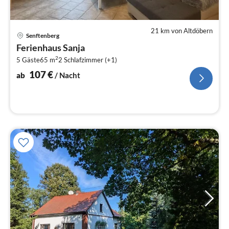
21 km von Altdöbern
Pre
Senftenberg
ab
Ferienhaus Sanja
1
2
5 Gäste
65 m
2
Schlafzimmer (+1)
pr
Na
107
€
ab
/ Nacht