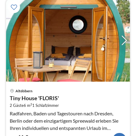
Pre
Altdöbern
ab
Tiny House 'FLORIS'
4
2
2 Gäste
6 m
1
Schlafzimmer
pr
Na
Radfahren, Baden und Tagestouren nach Dresden,
Berlin oder dem einzigartigem Spreewald erleben Sie
Ihren individuellen und entspannten Urlaub im
Lausitzer Seenland.