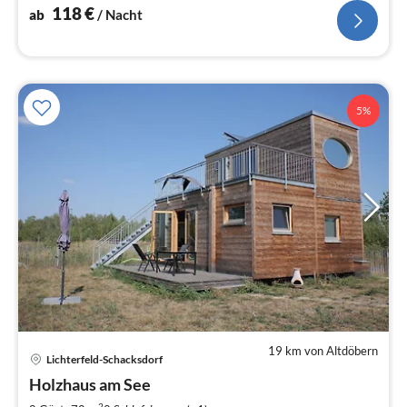
118
€
ab
/ Nacht
5%
19 km von Altdöbern
Lichterfeld-Schacksdorf
Pre
Holzhaus am See
ab
2