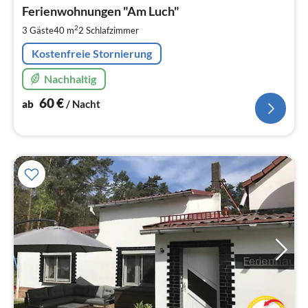
ab
6
Ferienwohnungen "Am Luch"
pr
2
3 Gäste
40 m
2
Schlafzimmer
Na
Kostenfreie Stornierung
Nachhaltig
60
€
ab
/ Nacht