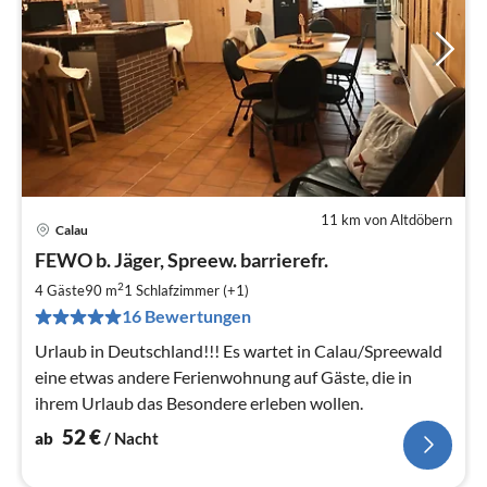
11 km von Altdöbern
Calau
Pre
FEWO b. Jäger, Spreew. barrierefr.
ab
5
2
4 Gäste
90 m
1
Schlafzimmer (+1)
pr
16 Bewertungen
Na
Urlaub in Deutschland!!! Es wartet in Calau/Spreewald
eine etwas andere Ferienwohnung auf Gäste, die in
ihrem Urlaub das Besondere erleben wollen.
52
€
ab
/ Nacht