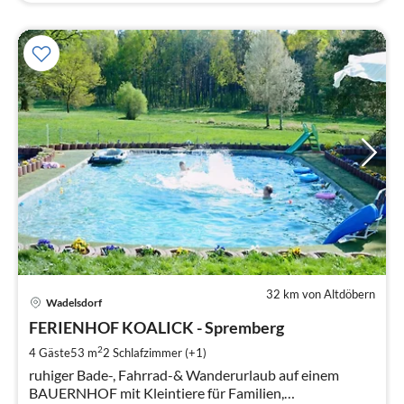
32 km von Altdöbern
Pre
Wadelsdorf
ab
5
FERIENHOF KOALICK - Spremberg
pr
2
4 Gäste
53 m
2
Schlafzimmer (+1)
Na
ruhiger Bade-, Fahrrad-& Wanderurlaub auf einem
BAUERNHOF mit Kleintiere für Familien,