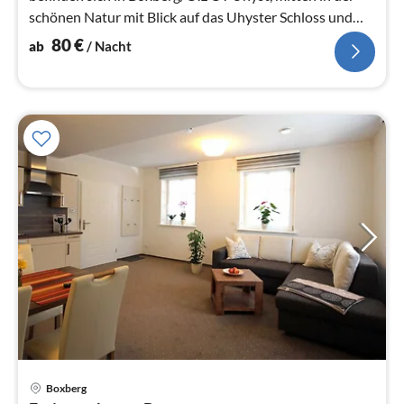
schönen Natur mit Blick auf das Uhyster Schloss und
den angrenzenden Sc...
80
€
ab
/ Nacht
Boxberg
Pre