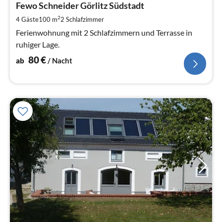
8
Fewo Schneider Görlitz Südstadt
pr
2
4 Gäste
100 m
2
Schlafzimmer
Na
Ferienwohnung mit 2 Schlafzimmern und Terrasse in
ruhiger Lage.
80
€
ab
/ Nacht