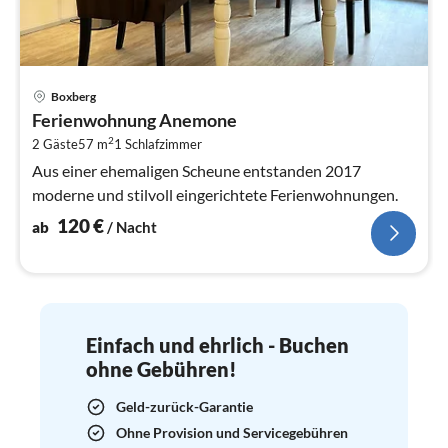
Pre
Boxberg
ab
Ferienwohnung Anemone
1
2
2 Gäste
57 m
1
Schlafzimmer
pr
Na
Aus einer ehemaligen Scheune entstanden 2017
moderne und stilvoll eingerichtete Ferienwohnungen.
120
€
ab
/ Nacht
Einfach und ehrlich - Buchen
ohne Gebühren!
Geld-zurück-Garantie
Ohne Provision und Servicegebühren