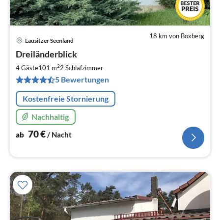
18 km von Boxberg
Lausitzer Seenland
Pre
Dreiländerblick
ab
7
2
4 Gäste
101 m
2
Schlafzimmer
pr
5 Bewertungen
Na
Kostenfreie Stornierung
Nachhaltig
70
€
ab
/ Nacht