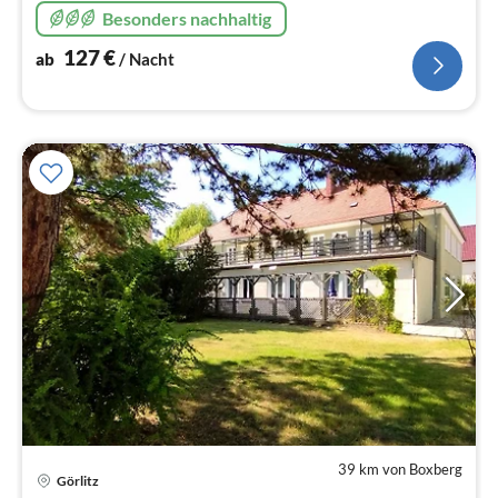
Besonders nachhaltig
127
€
ab
/ Nacht
39 km von Boxberg
Pre
Görlitz
ab