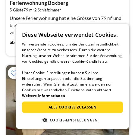
Ferienwohnung Boxberg
8
2
5 Gäste
79 m
2
Schlafzimmer
pr
Na
Unsere Ferienwohnung hat eine Grösse von 79 m² und
bietet Ihnen mit ihren 3 Zimmern genügend Platz für bis
zu 5 Personen. Die Ferienwohnung liegt im 1.
Diese Webseite verwendet Cookies.
80
€
ab
/ Nacht
Wir verwenden Cookies, um die Benutzerfreundlichkeit
unserer Website zu verbessern. Durch die weitere
Nutzung unserer Webseite stimmen Sie der Verwendung
von Cookies gemäß unserer Cookie-Richtlinie zu.
Unter Cookie-Einstellungen können Sie Ihre
Einstellungen anpassen oder die Zustimmung
widerrufen. Wenn Sie nicht zustimmen, werden nur
Cookies mit wesentlichen Funktionalitäten aktiviert.
Weitere Informationen
ALLE COOKIES ZULASSEN
COOKIE-EINSTELLUNGEN