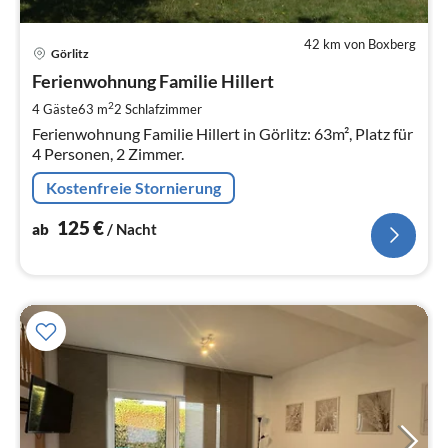
42 km von Boxberg
Pre
Görlitz
ab
1
Ferienwohnung Familie Hillert
pr
2
4 Gäste
63 m
2
Schlafzimmer
Na
Ferienwohnung Familie Hillert in Görlitz: 63m², Platz für
4 Personen, 2 Zimmer.
Kostenfreie Stornierung
125
€
ab
/ Nacht