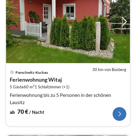
30 km von Boxberg
Pre
Panschwitz-Kuckau
ab
Ferienwohnung Witaj
7
2
5 Gäste
60 m
1
Schlafzimmer (+1)
pr
Na
Ferienwohnung bis zu 5 Personen in der schönen
Lausitz
70
€
ab
/ Nacht