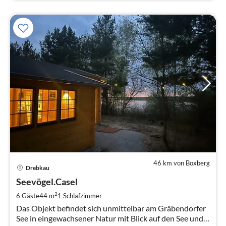
46 km von Boxberg
Pre
Drebkau
ab
8
Seevögel.Casel
pr
2
6 Gäste
44 m
1
Schlafzimmer
Na
Das Objekt befindet sich unmittelbar am Gräbendorfer
See in eingewachsener Natur mit Blick auf den See und