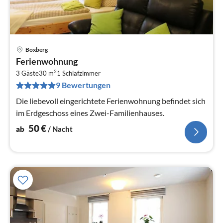
Boxberg
Pre
Ferienwohnung
ab
2
5
3 Gäste
30 m
1
Schlafzimmer
9 Bewertungen
pr
Na
Die liebevoll eingerichtete Ferienwohnung befindet sich
im Erdgeschoss eines Zwei-Familienhauses.
50
€
ab
/ Nacht