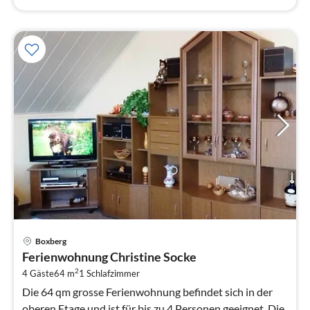
Pre
Boxberg
ab
Ferienwohnung Christine Socke
6
2
4 Gäste
64 m
1
Schlafzimmer
pr
Na
Die 64 qm grosse Ferienwohnung befindet sich in der
oberen Etage und ist für bis zu 4 Personen geeignet. Die