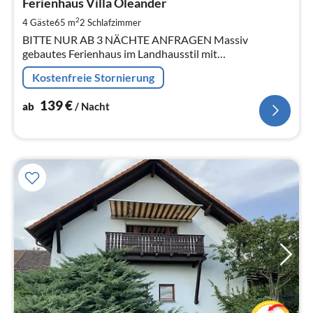
1
Ferienhaus Villa Oleander
pr
2
4 Gäste
65 m
2
Schlafzimmer
Na
BITTE NUR AB 3 NÄCHTE ANFRAGEN Massiv
gebautes Ferienhaus im Landhausstil mit
Wohlfühlcharakter ( Baujahr 2020)
Kostenfreie Stornierung
139
€
ab
/ Nacht