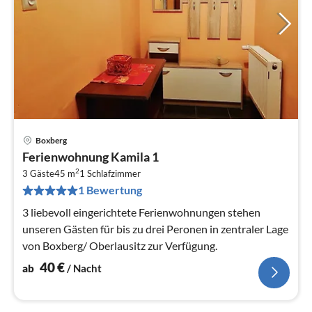
Boxberg
Pre
Ferienwohnung Kamila 1
ab
2
4
3 Gäste
45 m
1
Schlafzimmer
1 Bewertung
pr
Na
3 liebevoll eingerichtete Ferienwohnungen stehen
unseren Gästen für bis zu drei Peronen in zentraler Lage
von Boxberg/ Oberlausitz zur Verfügung.
40
€
ab
/ Nacht