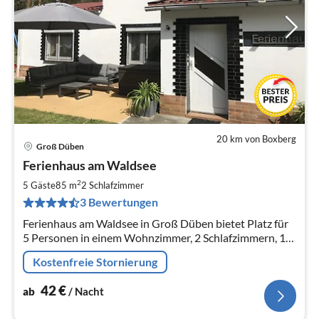
20 km von Boxberg
Groß Düben
Pre
Ferienhaus am Waldsee
ab
4
2
5 Gäste
85 m
2
Schlafzimmer
pr
3 Bewertungen
Na
Ferienhaus am Waldsee in Groß Düben bietet Platz für
5 Personen in einem Wohnzimmer, 2 Schlafzimmern, 1
Bad, eine Küche und Flur auf 85 m².
Kostenfreie Stornierung
42
€
ab
/ Nacht