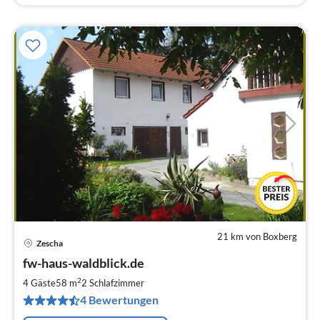
21 km von Boxberg
Zescha
Pre
fw-haus-waldblick.de
ab
5
2
4 Gäste
58 m
2
Schlafzimmer
pr
4 Bewertungen
Na