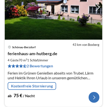
43 km von Boxberg
Schönau-Berzdorf
Pre
ferienhaus-am-hutberg.de
ab
7
2
4 Gäste
70 m
1
Schlafzimmer
pr
2 Bewertungen
Na
Ferien im Grünen Genießen abseits von Trubel, Lärm
und Hektik Ihren Urlaub in unserem gemütlichen
Ferienhaus.
Kostenfreie Stornierung
75
€
ab
/ Nacht