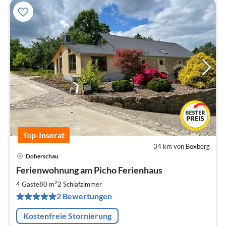
Top-Inserat
34 km von Boxberg
Doberschau
Pre
Ferienwohnung am Picho Ferienhaus
ab
1
2
4 Gäste
80 m
2
Schlafzimmer
pr
2 Bewertungen
Na
Kostenfreie Stornierung