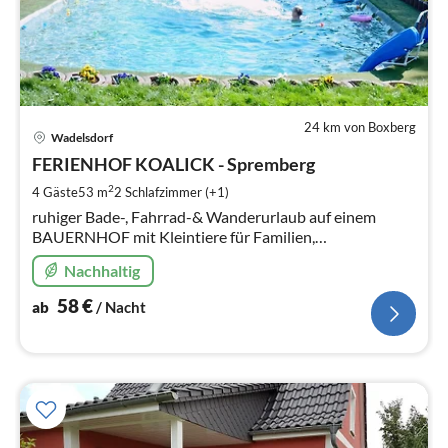
24 km von Boxberg
Pre
Wadelsdorf
ab
5
FERIENHOF KOALICK - Spremberg
pr
2
4 Gäste
53 m
2
Schlafzimmer (+1)
Na
ruhiger Bade-, Fahrrad-& Wanderurlaub auf einem
BAUERNHOF mit Kleintiere für Familien,
Alleinstehende & Senioren großer Garten,
Nachhaltig
Schwimmteich (Pool), WLAN Liegewiese, Sportmöglichk
58
€
ab
/ Nacht