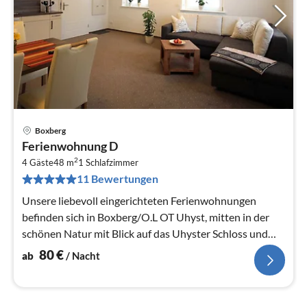
Boxberg
Pre
Ferienwohnung D
ab
2
8
4 Gäste
48 m
1
Schlafzimmer
11 Bewertungen
pr
Na
Unsere liebevoll eingerichteten Ferienwohnungen
befinden sich in Boxberg/O.L OT Uhyst, mitten in der
schönen Natur mit Blick auf das Uhyster Schloss und
den angrenzenden Sc...
80
€
ab
/ Nacht