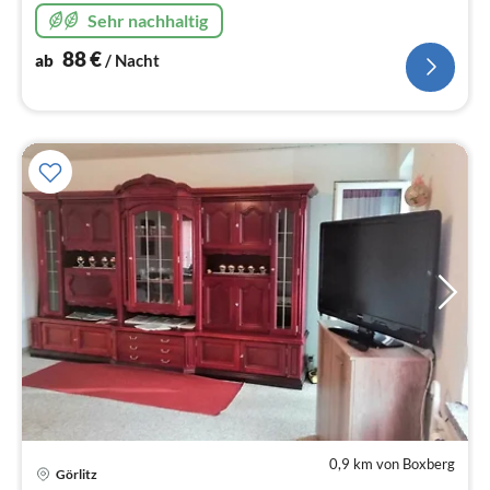
seiner Vogelschutzinsel. mit 44m², Platz für 6 Personen
Sehr nachhaltig
mit 2 Zimmern
88
€
ab
/ Nacht
0,9 km von Boxberg
Pre
Görlitz
ab