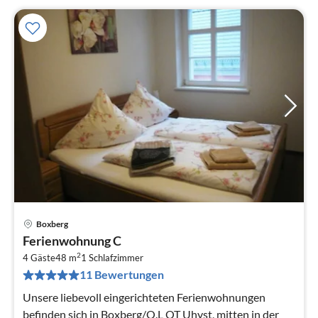
Boxberg
Pre
Ferienwohnung C
ab
2
8
4 Gäste
48 m
1
Schlafzimmer
11 Bewertungen
pr
Na
Unsere liebevoll eingerichteten Ferienwohnungen
befinden sich in Boxberg/O.L OT Uhyst, mitten in der