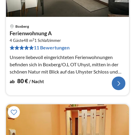
Boxberg
Pre
Ferienwohnung A
ab
2
8
4 Gäste
48 m
1
Schlafzimmer
11 Bewertungen
pr
Na
Unsere liebevoll eingerichteten Ferienwohnungen
befinden sich in Boxberg/O.L OT Uhyst, mitten in der
schönen Natur mit Blick auf das Uhyster Schloss und
den angrenzenden Sc...
80
€
ab
/ Nacht