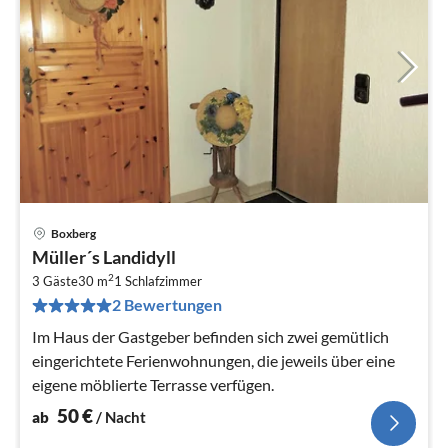
Boxberg
Pre
Müller´s Landidyll
ab
2
5
3 Gäste
30 m
1
Schlafzimmer
2 Bewertungen
pr
Na
Im Haus der Gastgeber befinden sich zwei gemütlich
eingerichtete Ferienwohnungen, die jeweils über eine
eigene möblierte Terrasse verfügen.
50
€
ab
/ Nacht