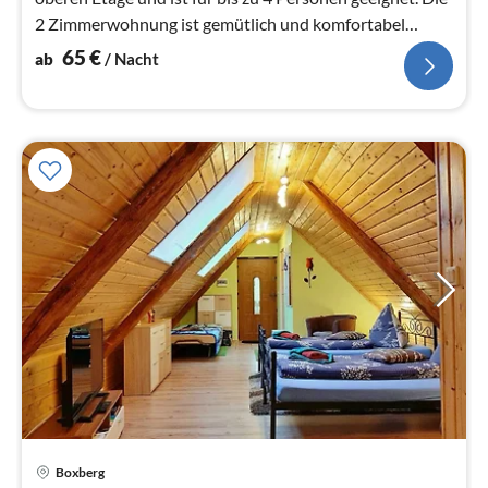
2 Zimmerwohnung ist gemütlich und komfortabel
eingerichtet.
65
€
ab
/ Nacht
Boxberg