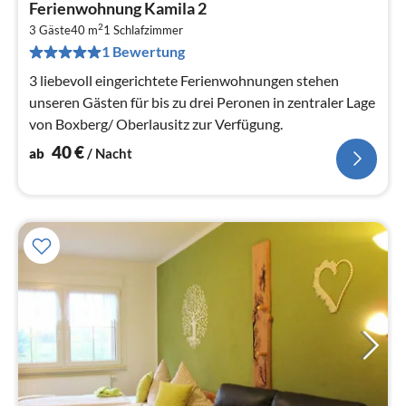
Pre
Ferienwohnung Kamila 2
ab
2
4
3 Gäste
40 m
1
Schlafzimmer
1 Bewertung
pr
Na
3 liebevoll eingerichtete Ferienwohnungen stehen
unseren Gästen für bis zu drei Peronen in zentraler Lage
von Boxberg/ Oberlausitz zur Verfügung.
40
€
ab
/ Nacht