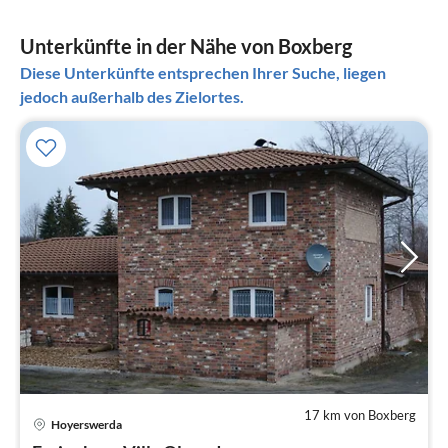
Unterkünfte in der Nähe von Boxberg
Diese Unterkünfte entsprechen Ihrer Suche, liegen
jedoch außerhalb des Zielortes.
17 km von Boxberg
Pre
Hoyerswerda
ab