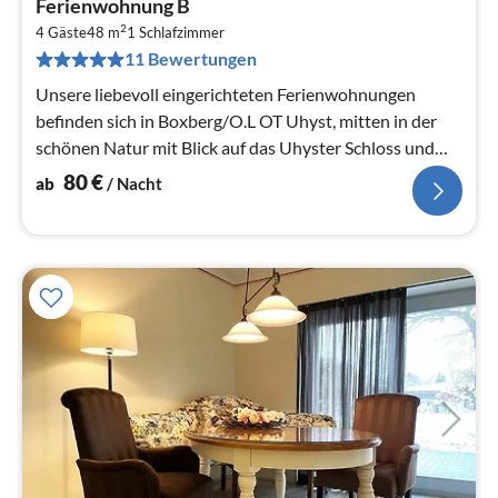
Ferienwohnung B
ab
2
8
4 Gäste
48 m
1
Schlafzimmer
11 Bewertungen
pr
Na
Unsere liebevoll eingerichteten Ferienwohnungen
befinden sich in Boxberg/O.L OT Uhyst, mitten in der
schönen Natur mit Blick auf das Uhyster Schloss und
den angrenzenden Sc...
80
€
ab
/ Nacht