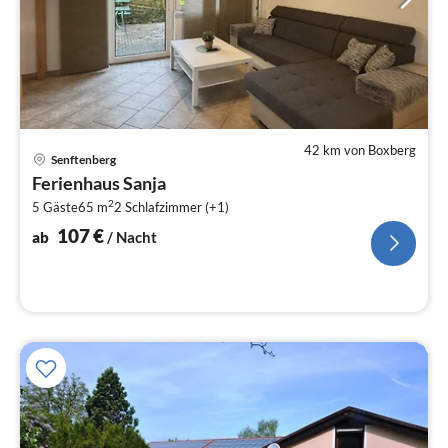
42 km von Boxberg
Pre
Senftenberg
ab
Ferienhaus Sanja
1
2
5 Gäste
65 m
2
Schlafzimmer (+1)
pr
Na
107
€
ab
/ Nacht