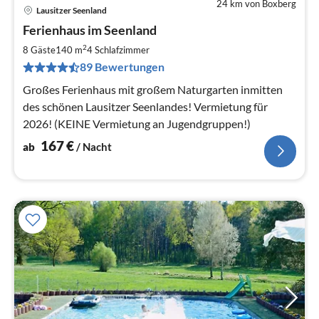
24 km von Boxberg
Lausitzer Seenland
Pre
Ferienhaus im Seenland
ab
1
2
8 Gäste
140 m
4
Schlafzimmer
pr
89 Bewertungen
Na
Großes Ferienhaus mit großem Naturgarten inmitten
des schönen Lausitzer Seenlandes! Vermietung für
2026! (KEINE Vermietung an Jugendgruppen!)
167
€
ab
/ Nacht