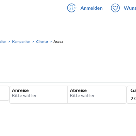
Anmelden
Wuns
alien
Kampanien
Cilento
Ascea
Anreise
Abreise
Gä
2 