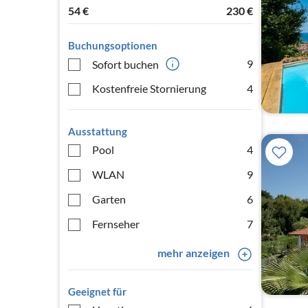
54
€
230
€
Buchungsoptionen
9
Sofort buchen
Kostenfreie Stornierung
4
Ausstattung
Pool
4
WLAN
9
Garten
6
Fernseher
7
mehr anzeigen
Geeignet für