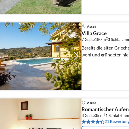
Ascea
Villa Grace
2
7 Gäste
180 m
3
Schlafzi
Bereits die alten Griech
wohl und gründeten hier 
Ascea
Romantischer Aufent
2
3 Gäste
35 m
1
Schlafzimm
21 Bewertun