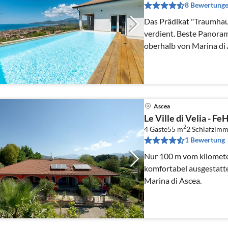
8 Bewertung
Das Prädikat "Traumhaus
verdient. Beste Panoram
oberhalb von Marina di 
vieles mehr erwarten S...
Ascea
Le Ville di Velia - Fe
2
4 Gäste
55 m
2
Schlafzimm
1 Bewertung
Nur 100 m vom kilomet
komfortabel ausgestattet
Marina di Ascea.