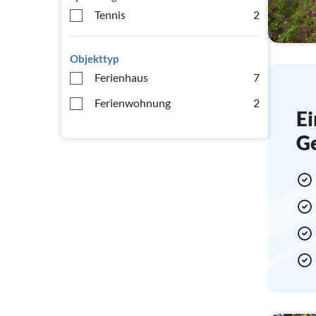
Tennis
2
Objekttyp
Ferienhaus
7
Ferienwohnung
2
Ei
G