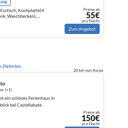
rung
Preise ab
(Esstisch, Kochplatte(4
55€
ank, Waschbecken),
pro Nacht
h 1 Pers., Doppelbett,
Zum Angebot
 Zielortes.
20 km von Ascea
nto
er (+1)
ist ein schönes Ferienhaus in
ick bei Castellabate.
Preise ab
150€
pro Nacht