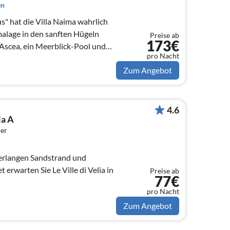
en
" hat die Villa Naima wahrlich
alage in den sanften Hügeln
Preise ab
173€
Ascea, ein Meerblick-Pool und
pro Nacht
Zum Angebot
4.6
Ha A
er
erlangen Sandstrand und
 erwarten Sie Le Ville di Velia in
Preise ab
77€
pro Nacht
Zum Angebot