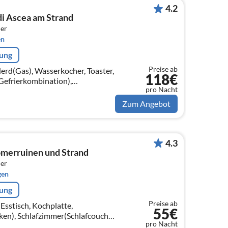
4.2
i Ascea am Strand
er
en
rung
Preise ab
erd(Gas), Wasserkocher, Toaster,
118€
Gefrierkombination),
pro Nacht
l, Satellit, Deutsch
Zum Angebot
4.3
Römerruinen und Strand
er
gen
rung
Preise ab
Esstisch, Kochplatte,
55€
en), Schlafzimmer(Schlafcouch 1
pro Nacht
aanlage)