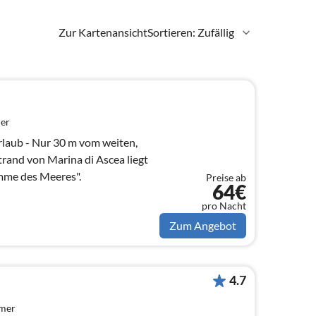
Zur Kartenansicht
Sortieren: Zufällig
er
rlaub - Nur 30 m vom weiten,
trand von Marina di Ascea liegt
imme des Meeres".
Preise ab
64€
pro Nacht
Zum Angebot
4.7
mmer