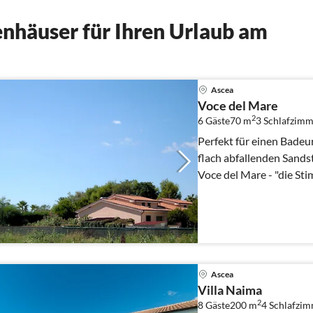
nhäuser für Ihren Urlaub am
Ascea
Voce del Mare
2
6 Gäste
70 m
3
Schlafzimm
Perfekt für einen Badeu
flach abfallenden Sands
Voce del Mare - "die St
Ascea
Villa Naima
2
8 Gäste
200 m
4
Schlafzi