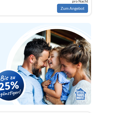
pro Nacht
ion), Wohn/Esszimmer(TV(Kabel,
hsender))
Zum Angebot