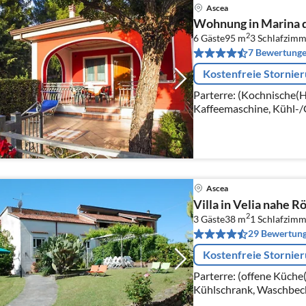
Ascea
Wohnung in Marina d
2
6 Gäste
95 m
3
Schlafzimm
7 Bewertung
Kostenfreie Stornie
Parterre: (Kochnische(H
Kaffeemaschine, Kühl-/
Wohn/Esszimmer(TV(Kabe
Fernsehsender))
Ascea
Villa in Velia nahe 
2
3 Gäste
38 m
1
Schlafzimm
29 Bewertun
Kostenfreie Stornie
Parterre: (offene Küche(
Kühlschrank, Waschbeck
Pers., Doppelbett, Klim