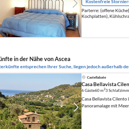
Kostenfreie Stornie
Parterre: (offene Küche
Kochplatten), Kühlschr
Schlafzimmer(Schlafcouc
Klimaanlage)
nfte in der Nähe von Ascea
erkünfte entsprechen Ihrer Suche, liegen jedoch außerhalb des
Castellabate
Casa Bellavista Cile
2
6 Gäste
60 m
3
Schlafzimm
Casa Bellavista Cilento 
Panoramalage mit Meerbl