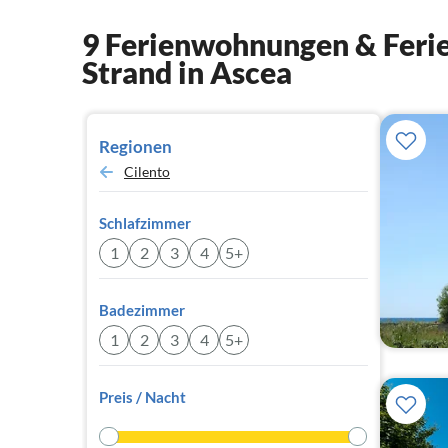
9 Ferienwohnungen & Ferie
Strand in Ascea
Regionen
Cilento
Schlafzimmer
1
2
3
4
5+
Badezimmer
1
2
3
4
5+
Preis / Nacht