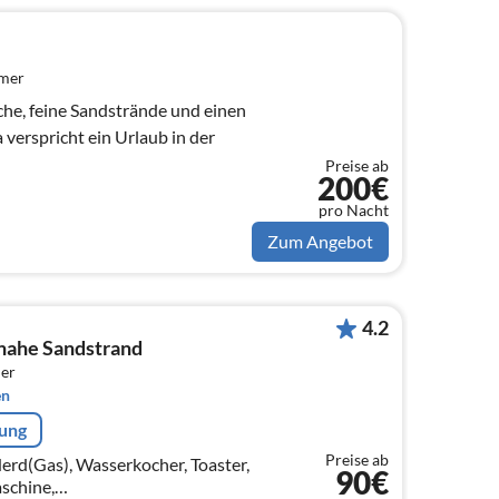
mmer
he, feine Sandstrände und einen
a verspricht ein Urlaub in der
Preise ab
200€
pro Nacht
Zum Angebot
4.2
nahe Sandstrand
er
en
rung
Preise ab
erd(Gas), Wasserkocher, Toaster,
90€
schine,