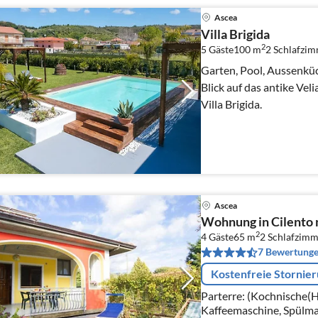
Ascea
Villa Brigida
2
5 Gäste
100 m
2
Schlafzi
Garten, Pool, Aussenküc
Blick auf das antike Veli
Villa Brigida.
Ascea
Wohnung in Cilento 
2
4 Gäste
65 m
2
Schlafzimm
7 Bewertung
Kostenfreie Stornie
Parterre: (Kochnische(H
Kaffeemaschine, Spülma