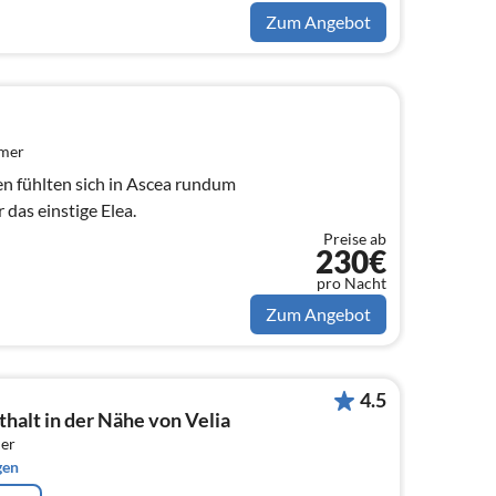
Zum Angebot
mmer
en fühlten sich in Ascea rundum
das einstige Elea.
Preise ab
230€
pro Nacht
Zum Angebot
4.5
halt in der Nähe von Velia
er
gen