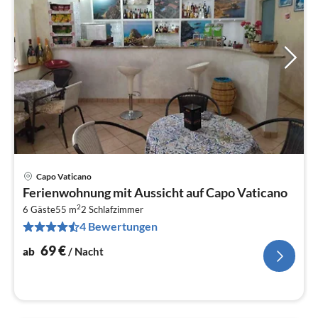
Capo Vaticano
Pre
Ferienwohnung mit Aussicht auf Capo Vaticano
ab
2
7
6 Gäste
55 m
2
Schlafzimmer
4 Bewertungen
pr
Na
69
€
ab
/ Nacht