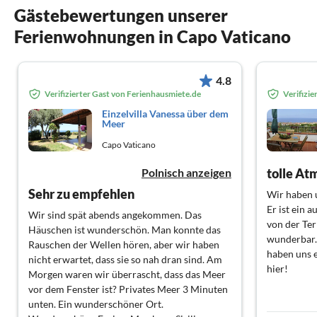
Gästebewertungen unserer
Ferienwohnungen in Capo Vaticano
4.8
Verifizierter Gast von Ferienhausmiete.de
Verifizi
Einzelvilla Vanessa über dem
Meer
Capo Vaticano
Polnisch anzeigen
tolle At
Sehr zu empfehlen
Wir haben u
Er ist ein 
Wir sind spät abends angekommen. Das
von der Ter
Häuschen ist wunderschön. Man konnte das
wunderbar.
Rauschen der Wellen hören, aber wir haben
haben uns e
nicht erwartet, dass sie so nah dran sind. Am
hier!
Morgen waren wir überrascht, dass das Meer
vor dem Fenster ist? Privates Meer 3 Minuten
unten. Ein wunderschöner Ort.