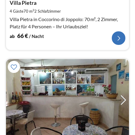
6
Villa Pietra
pr
2
4 Gäste
70 m
2
Schlafzimmer
Na
Villa Pietra in Coccorino di Joppolo: 70 m², 2 Zimmer,
Platz für 4 Personen – Ihr Urlaubsziel!
66
€
ab
/ Nacht