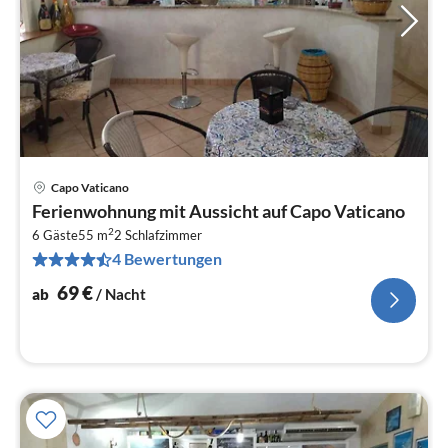
Capo Vaticano
Pre
Ferienwohnung mit Aussicht auf Capo Vaticano
ab
2
7
6 Gäste
55 m
2
Schlafzimmer
4 Bewertungen
pr
Na
69
€
ab
/ Nacht