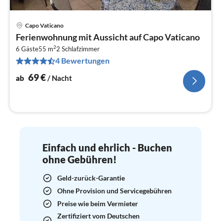
Capo Vaticano
Pre
Ferienwohnung mit Aussicht auf Capo Vaticano
ab
2
7
6 Gäste
55 m
2
Schlafzimmer
4 Bewertungen
pr
Na
69
€
ab
/ Nacht
Einfach und ehrlich - Buchen
ohne Gebühren!
Geld-zurück-Garantie
Ohne Provision und Servicegebühren
Preise wie beim Vermieter
Zertifiziert vom Deutschen