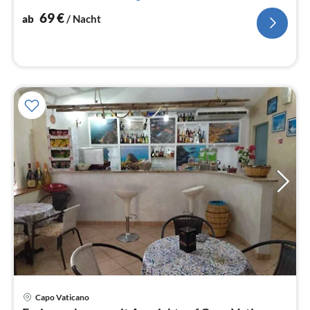
Na
69
€
ab
/ Nacht
Capo Vaticano
Pre