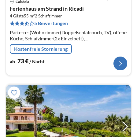
Calabria
Pre
Ferienhaus am Strand in Ricadi
ab
2
7
4 Gäste
55 m
2
Schlafzimmer
5 Bewertungen
pr
Na
Parterre: (Wohnzimmer(Doppelschlafcouch, TV), offene
Küche, Schlafzimmer(2x Einzelbett),
Schlafzimmer(Doppelbett)) Badezimmer,
Kostenfreie Stornierung
Terrasse(alleinige Nutzung)
73
€
ab
/ Nacht