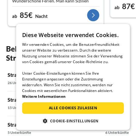
Wunderschöne Ferien. Man kann Sizilien
87€
sehen? Das Häuschen ist mit allem
ab
85€
ausgestattet. Das Wasser aus dem Wasserhahn
ab
Nacht
hat einen salzigen Geschmack, aber das macht
nichts. Man braucht nur Mineralwasser zum
Trinken. Sehr glücklich. Ruhe, Frieden. Tropea
Diese Webseite verwendet Cookies.
ist nicht weit. Wir möchten dort wohnen ?????
Wir verwenden Cookies, um die Benutzerfreundlichkeit
Beliebte Regionen und Orte für ihren
unserer Website zu verbessern. Durch die weitere
Strandurlaub in Capo Vaticano
Nutzung unserer Webseite stimmen Sie der Verwendung
von Cookies gemäß unserer Cookie-Richtlinie zu.
Unter Cookie-Einstellungen können Sie Ihre
Strandurlaub in Calabria
Strandurlaub 
Einstellungen anpassen oder die Zustimmung
26 Unterkünfte
9 Unterkünfte
widerrufen. Wenn Sie nicht zustimmen, werden nur
Cookies mit wesentlichen Funktionalitäten aktiviert.
Weitere Informationen
Strandurlaub in Messina
Strandurlaub 
15 Unterkünfte
40 Unterkünfte
ALLE COOKIES ZULASSEN
COOKIE-EINSTELLUNGEN
Strandurlaub in Catania
Strandurlaub
5 Unterkünfte
6 Unterkünfte