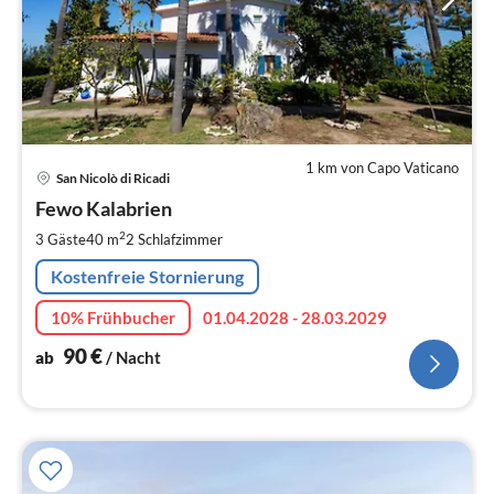
1 km von Capo Vaticano
Pre
San Nicolò di Ricadi
ab
9
Fewo Kalabrien
pr
2
3 Gäste
40 m
2
Schlafzimmer
Na
Kostenfreie Stornierung
10% Frühbucher
01.04.2028 - 28.03.2029
90
€
ab
/ Nacht