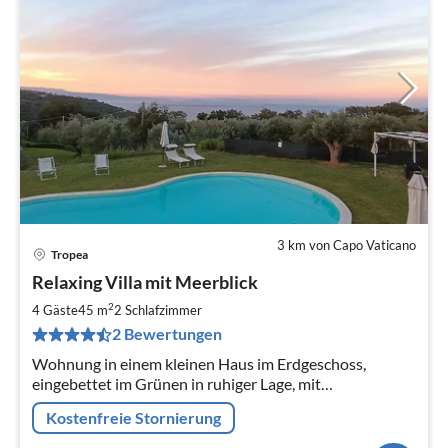
3 km von Capo Vaticano
Tropea
Pre
Relaxing Villa mit Meerblick
ab
8
2
4 Gäste
45 m
2
Schlafzimmer
pr
2 Bewertungen
Na
Wohnung in einem kleinen Haus im Erdgeschoss,
eingebettet im Grünen in ruhiger Lage, mit
Panoramapool.
Kostenfreie Stornierung