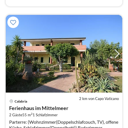
2 km von Capo Vaticano
Pre
Calabria
ab
Ferienhaus im Mittelmeer
7
2
2 Gäste
55 m
1
Schlafzimmer
pr
Parterre: (Wohnzimmer(Doppelschlafcouch, TV), offene
Na
Küche, Schlafzimmer(Doppelbett)) Badezimmer,