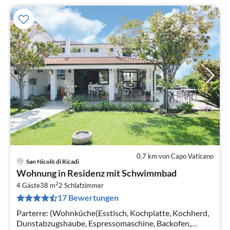
0,7 km von Capo Vaticano
San Nicolò di Ricadi
Pre
Wohnung in Residenz mit Schwimmbad
ab
2
1
4 Gäste
38 m
2
Schlafzimmer
17 Bewertungen
pr
Na
Parterre: (Wohnküche(Esstisch, Kochplatte, Kochherd,
Dunstabzugshaube, Espressomaschine, Backofen,