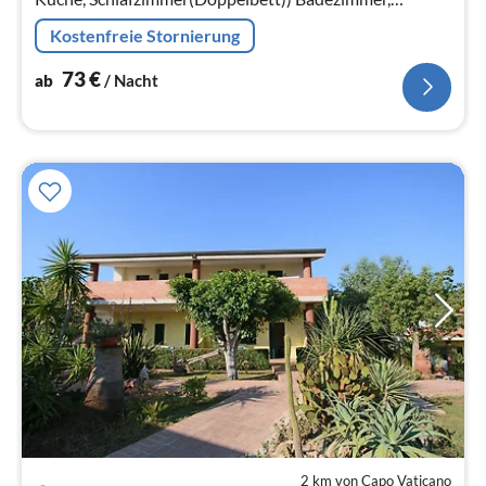
Terrasse(alleinige Nutzung), Garten(Gemeinschaftliche
Kostenfreie Stornierung
Nutzung mit anderen Gästen)
73
€
ab
/ Nacht
2 km von Capo Vaticano