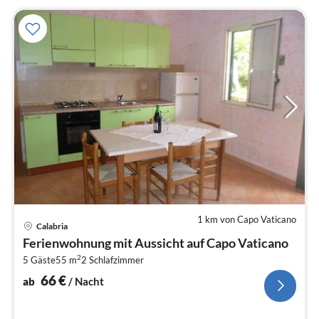
1 km von Capo Vaticano
Pre
Calabria
ab
Ferienwohnung mit Aussicht auf Capo Vaticano
6
2
5 Gäste
55 m
2
Schlafzimmer
pr
Na
66
€
ab
/ Nacht