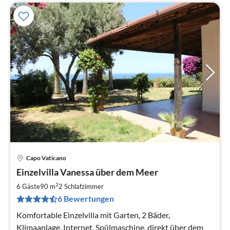
Capo Vaticano
Pre
Einzelvilla Vanessa über dem Meer
ab
8
2
6 Gäste
90 m
2
Schlafzimmer
pr
6 Bewertungen
Na
Komfortable Einzelvilla mit Garten, 2 Bäder,
Klimaanlage, Internet, Spülmaschine, direkt über dem