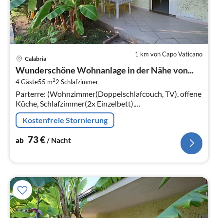
1 km von Capo Vaticano
Pre
Calabria
ab
Wunderschöne Wohnanlage in der Nähe von...
7
2
4 Gäste
55 m
2
Schlafzimmer
pr
Parterre: (Wohnzimmer(Doppelschlafcouch, TV), offene
Na
Küche, Schlafzimmer(2x Einzelbett),
Schlafzimmer(Doppelbett)) Badezimmer,
Kostenfreie Stornierung
Terrasse(alleinige Nutzung)
73
€
ab
/ Nacht