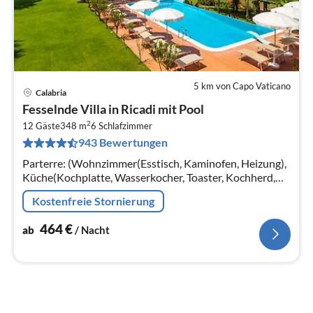
5 km von Capo Vaticano
Calabria
Pre
Fesselnde Villa in Ricadi mit Pool
ab
2
4
12 Gäste
348 m
6
Schlafzimmer
943 Bewertungen
pr
Na
Parterre: (Wohnzimmer(Esstisch, Kaminofen, Heizung),
Küche(Kochplatte, Wasserkocher, Toaster, Kochherd,
Dunstabzugshaube, Espressomaschine, Backofen,
Kostenfreie Stornierung
Mikrowelle, Spülmaschine, Kühl...
464
€
ab
/ Nacht