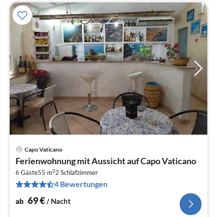
Capo Vaticano
Pre
Ferienwohnung mit Aussicht auf Capo Vaticano
ab
2
7
6 Gäste
55 m
2
Schlafzimmer
4 Bewertungen
pr
Na
69
€
ab
/ Nacht