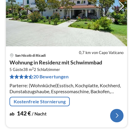
0,7 km von Capo Vaticano
San Nicolò di Ricadi
Pre
Wohnung in Residenz mit Schwimmbad
ab
2
1
5 Gäste
38 m
2
Schlafzimmer
20 Bewertungen
pr
Na
Parterre: (Wohnküche(Esstisch, Kochplatte, Kochherd,
Dunstabzugshaube, Espressomaschine, Backofen,
Kühl-/Gefrierkombination, Zitruspresse),
Kostenfreie Stornierung
Schlafzimmer(Doppelbett, Klimaanlage)
142
€
ab
/ Nacht