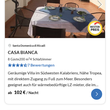
Santa Domenica di Ricadi
Pre
CASA BIANCA
ab
1
2
8 Gäste
200 m
4
Schlafzimmer
pr
7 Bewertungen
Na
Geräumige Villa im Südwesten Kalabriens, Nähe Tropea,
mit direktem Zugang zu Fuß zum Meer. Besonders
geeignet auch für wärmebedürftige LZ-mieter, die im
Süden überwintern wollen.
102
€
ab
/ Nacht