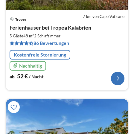
7 km von Capo Vaticano
Tropea
Pre
Ferienhäuser bei Tropea Kalabrien
ab
5
2
5 Gäste
48 m
2
Schlafzimmer
pr
86 Bewertungen
Na
Kostenfreie Stornierung
Nachhaltig
52
€
ab
/ Nacht