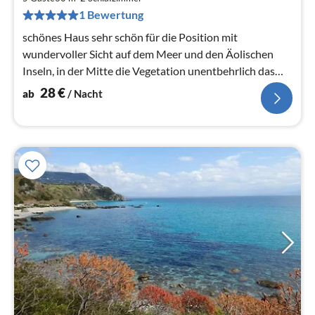
pr
1 Bewertung
Na
schönes Haus sehr schön für die Position mit
wundervoller Sicht auf dem Meer und den Äolischen
Inseln, in der Mitte die Vegetation unentbehrlich das
Auto das Maresi, das zu 1km gelegen ist
28
€
ab
/ Nacht