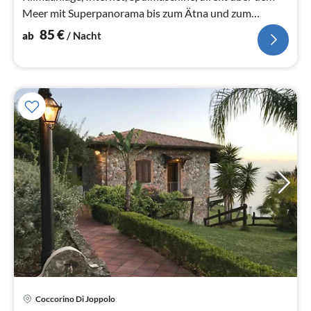
Meer mit Superpanorama bis zum Ätna und zum
Stromboli
85
€
ab
/ Nacht
Pre
Coccorino Di Joppolo
ab