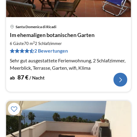
Santa Domenica di Ricadi
Pre
Im ehemaligen botanischen Garten
ab
8
2
6 Gäste
70 m
2
Schlafzimmer
pr
2 Bewertungen
Na
Sehr gut ausgestattete Ferienwohnung, 2 Schlafzimmer,
Meerblick, Terrasse, Garten, wifi, Klima
87
€
ab
/ Nacht