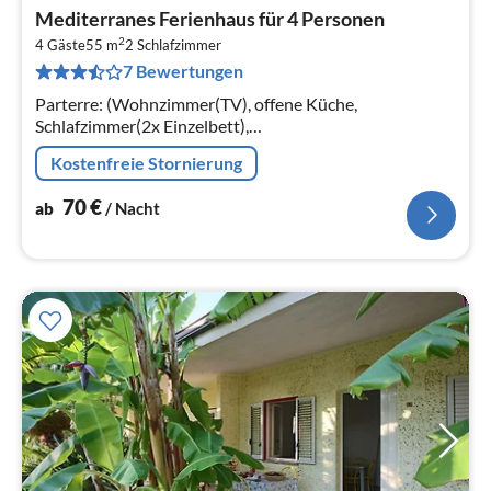
Pre
Mediterranes Ferienhaus für 4 Personen
ab
2
7
4 Gäste
55 m
2
Schlafzimmer
7 Bewertungen
pr
Na
Parterre: (Wohnzimmer(TV), offene Küche,
Schlafzimmer(2x Einzelbett),
Schlafzimmer(Doppelbett)) Badezimmer,
Kostenfreie Stornierung
Terrasse(alleinige Nutzung)
70
€
ab
/ Nacht