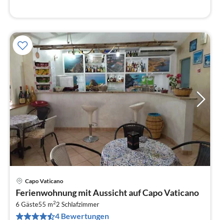
Capo Vaticano
Pre
Ferienwohnung mit Aussicht auf Capo Vaticano
ab
2
7
6 Gäste
55 m
2
Schlafzimmer
4 Bewertungen
pr