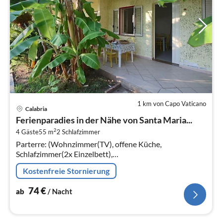
1 km von Capo Vaticano
Pre
Calabria
ab
Ferienparadies in der Nähe von Santa Maria...
7
2
4 Gäste
55 m
2
Schlafzimmer
pr
Parterre: (Wohnzimmer(TV), offene Küche,
Na
Schlafzimmer(2x Einzelbett),
Schlafzimmer(Doppelbett)) Badezimmer,
Kostenfreie Stornierung
Terrasse(alleinige Nutzung)
74
€
ab
/ Nacht