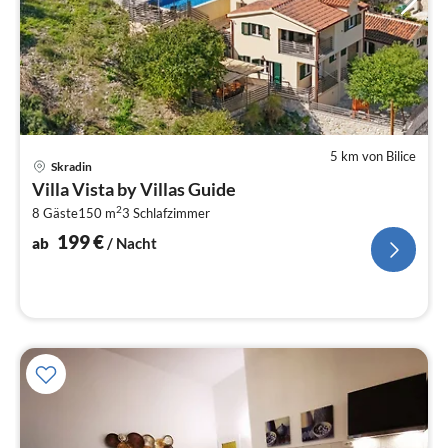
5 km von Bilice
Pre
Skradin
ab
Villa Vista by Villas Guide
2
2
8 Gäste
150 m
3
Schlafzimmer
pr
Na
199
€
ab
/ Nacht