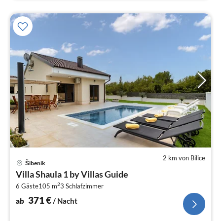
2 km von Bilice
Pre
Šibenik
ab
Villa Shaula 1 by Villas Guide
3
2
6 Gäste
105 m
3
Schlafzimmer
pr
Na
371
€
ab
/ Nacht