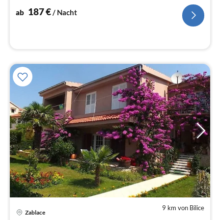
Na
187
€
ab
/ Nacht
9 km von Bilice
Zablace
Pre