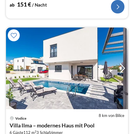
151
€
ab
/ Nacht
8 km von Bilice
Pre
Vodice
ab
Villa Ilma – modernes Haus mit Pool
1
2
6 Gäste
112 m
3
Schlafzimmer
pr