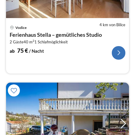
4 km von Bilice
Pre
Vodice
ab
Ferienhaus Stella – gemütliches Studio
7
2
2 Gäste
40 m
1
Schlafmöglichkeit
pr
Na
75
€
ab
/ Nacht