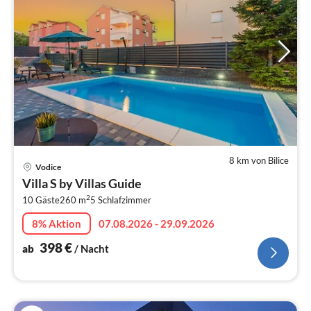
8 km von Bilice
Pre
Vodice
ab
Villa S by Villas Guide
3
2
10 Gäste
260 m
5
Schlafzimmer
pr
Na
8% Aktion
07.08.2026 - 29.09.2026
398
€
ab
/ Nacht