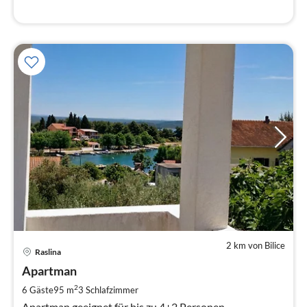
2 km von Bilice
Pre
Raslina
ab
8
Apartman
pr
2
6 Gäste
95 m
3
Schlafzimmer
Na
Apartman geeignet für bis zu 4+2 Personen