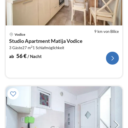
9 km von Bilice
Pre
Vodice
ab
Studio Apartment Matija Vodice
5
2
3 Gäste
27 m
1
Schlafmöglichkeit
pr
Na
56
€
ab
/ Nacht