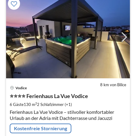
8 km von Bilice
Pre
Vodice
ab
1
⭐⭐⭐⭐ Ferienhaus La Vue Vodice
pr
2
6 Gäste
130 m
2
Schlafzimmer (+1)
Na
Ferienhaus La Vue Vodice – stilvoller komfortabler
Urlaub an der Adria mit Dachterrasse und Jacuzzi
Kostenfreie Stornierung