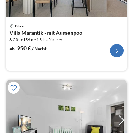
Pre
Bilice
ab
Villa Marantik - mit Aussenpool
2
2
8 Gäste
156 m
4
Schlafzimmer
pr
Na
250
€
ab
/ Nacht