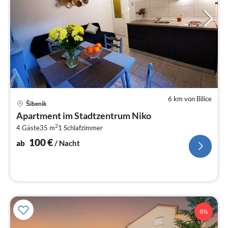
6 km von Bilice
Pre
Šibenik
ab
Apartment im Stadtzentrum Niko
1
2
4 Gäste
35 m
1
Schlafzimmer
pr
Na
100
€
ab
/ Nacht
8%