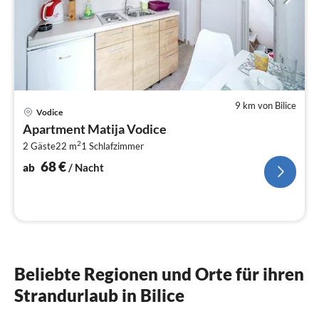
9 km von Bilice
Pre
Vodice
ab
Apartment Matija Vodice
6
2
2 Gäste
22 m
1
Schlafzimmer
pr
Na
68
€
ab
/ Nacht
Beliebte Regionen und Orte für ihren
Strandurlaub in Bilice