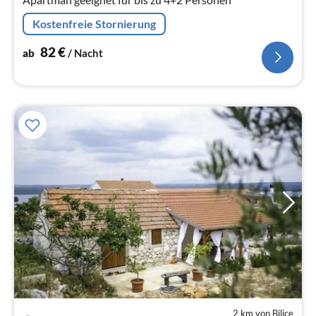
Kostenfreie Stornierung
82
€
ab
/ Nacht
2 km von Bilice
Pre