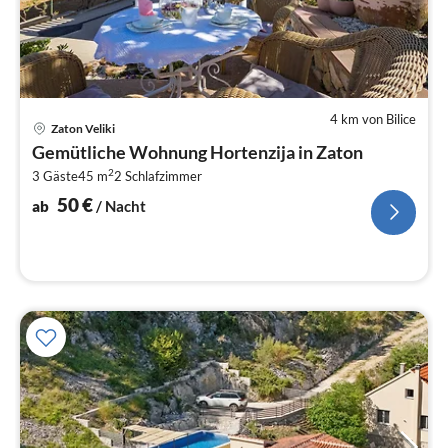
4 km von Bilice
Pre
Zaton Veliki
ab
Gemütliche Wohnung Hortenzija in Zaton
5
2
3 Gäste
45 m
2
Schlafzimmer
pr
Na
50
€
ab
/ Nacht