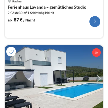
Raslina
ab
Ferienhaus Lavanda – gemütliches Studio
8
2
2 Gäste
30 m
1
Schlafmöglichkeit
pr
Na
87
€
ab
/ Nacht
5%