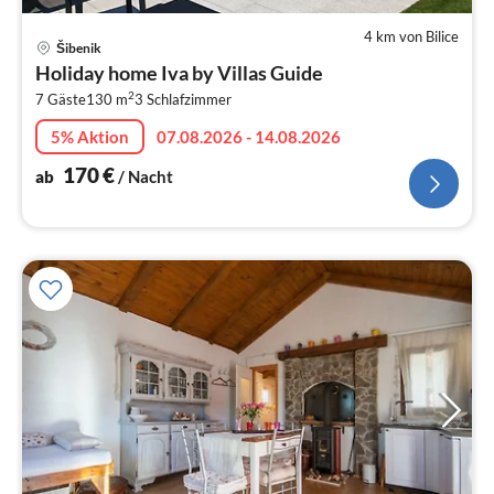
4 km von Bilice
Pre
Šibenik
ab
Holiday home Iva by Villas Guide
1
2
7 Gäste
130 m
3
Schlafzimmer
pr
Na
5% Aktion
07.08.2026 - 14.08.2026
170
€
ab
/ Nacht