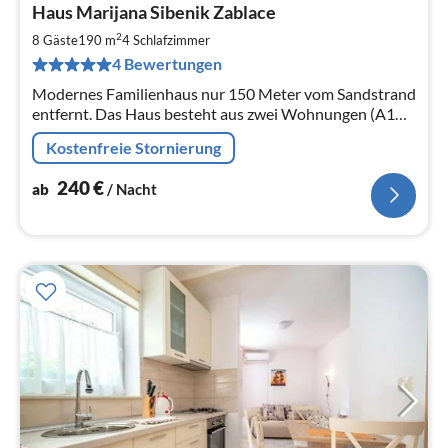
Haus Marijana Sibenik Zablace
ab
2
2
8 Gäste
190 m
4
Schlafzimmer
pr
4 Bewertungen
Na
Modernes Familienhaus nur 150 Meter vom Sandstrand
entfernt. Das Haus besteht aus zwei Wohnungen (A1
100 m2 und A2 70 m2), die aber nur zusammen
Kostenfreie Stornierung
gemietet werden können.
240
€
ab
/ Nacht