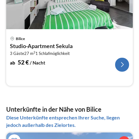
Pre
Bilice
ab
Studio-Apartment Sekula
5
2
3 Gäste
27 m
1
Schlafmöglichkeit
pr
Na
52
€
ab
/ Nacht
Unterkünfte in der Nähe von Bilice
Diese Unterkünfte entsprechen Ihrer Suche, liegen
jedoch außerhalb des Zielortes.