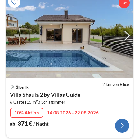
10%
2 km von Bilice
Pre
Šibenik
ab
Villa Shaula 2 by Villas Guide
3
2
6 Gäste
115 m
3
Schlafzimmer
pr
Na
10% Aktion
14.08.2026 - 22.08.2026
371
€
ab
/ Nacht