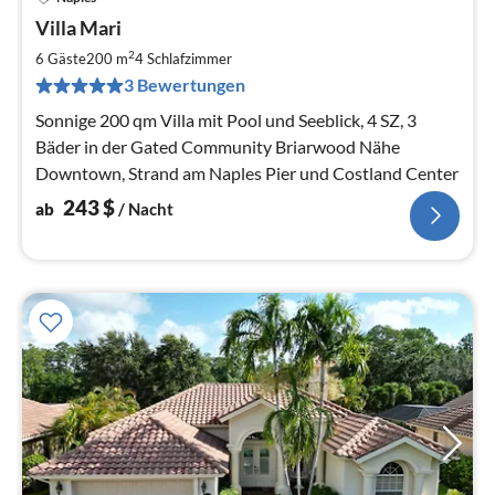
Pre
Villa Mari
ab
2
2
6 Gäste
200 m
4
Schlafzimmer
pr
3 Bewertungen
Na
Sonnige 200 qm Villa mit Pool und Seeblick, 4 SZ, 3
Bäder in der Gated Community Briarwood Nähe
Downtown, Strand am Naples Pier und Costland Center
243
$
ab
/ Nacht