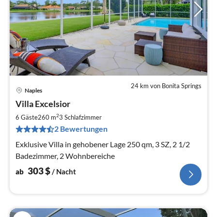
24 km von Bonita Springs
Naples
Pre
Villa Excelsior
ab
3
2
6 Gäste
260 m
3
Schlafzimmer
pr
2 Bewertungen
Na
Exklusive Villa in gehobener Lage 250 qm, 3 SZ, 2 1/2
Badezimmer, 2 Wohnbereiche
303
$
ab
/ Nacht