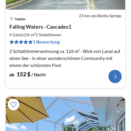
23 km von Bonita Springs
Naples
Pre
Falling Waters - Cascades1
ab
1
2
4 Gäste
126 m
2
Schlafzimmer
pr
1 Bewertung
Na
2 Schlafzimmerwohnung ca. 126 m² - Blick von Lanai auf
einen See - in einer wunderschönen Community mit
einem der schönsten Pool
152
$
ab
/ Nacht