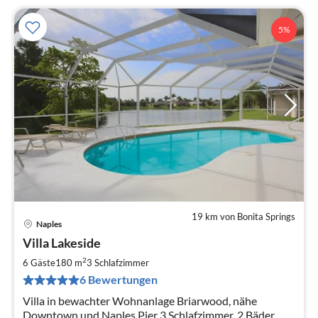
5%
19 km von Bonita Springs
Naples
Pre
Villa Lakeside
ab
2
2
6 Gäste
180 m
3
Schlafzimmer
pr
6 Bewertungen
Na
Villa in bewachter Wohnanlage Briarwood, nähe
Downtown und Naples Pier 3 Schlafzimmer, 2 Bäder,