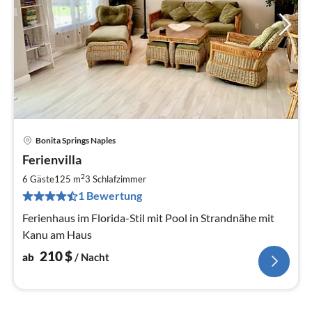
Bonita Springs Naples
Pre
Ferienvilla
ab
2
2
6 Gäste
125 m
3
Schlafzimmer
pr
1 Bewertung
Na
Ferienhaus im Florida-Stil mit Pool in Strandnähe mit
Kanu am Haus
210
$
ab
/ Nacht