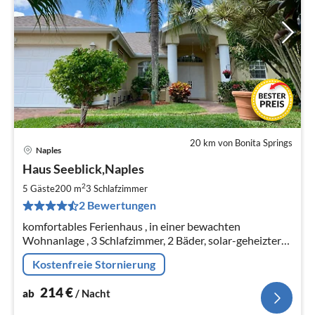
20 km von Bonita Springs
Naples
Pre
Haus Seeblick,Naples
ab
2
2
5 Gäste
200 m
3
Schlafzimmer
pr
2 Bewertungen
Na
komfortables Ferienhaus , in einer bewachten
Wohnanlage , 3 Schlafzimmer, 2 Bäder, solar-geheizter
Pool, vollklimatisiert, 12 Auto- Minuten zum Golfstrand
Kostenfreie Stornierung
214
€
ab
/ Nacht