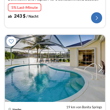
eigener Pool (Südwesten) mit Blick auf einen See
5% Last-Minute
243
$
ab
/ Nacht
19 km von Bonita Springs
Naples