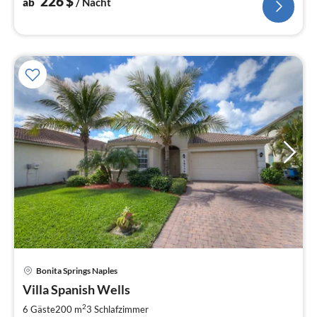
226
$
ab
/ Nacht
Bonita Springs Naples
Pre
Villa Spanish Wells
ab
2
2
6 Gäste
200 m
3
Schlafzimmer