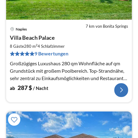
7 km von Bonita Springs
Naples
Pre
Villa Beach Palace
ab
2
2
8 Gäste
280 m
4
Schlafzimmer
pr
9 Bewertungen
Na
Großzügiges Luxushaus 280 qm Wohnfläche auf qm
Grundstück mit großem Poolbereich. Top-Strandnähe,
sehr zentral zu Einkaufsmöglichkeiten und Restaurants,
jedoch ruhige Lage
287
$
ab
/ Nacht