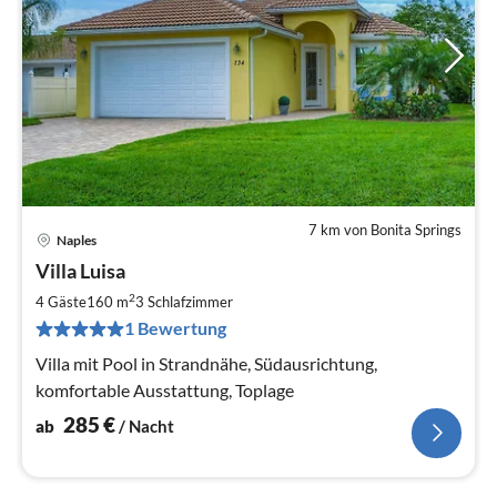
7 km von Bonita Springs
Naples
Pre
Villa Luisa
ab
2
2
4 Gäste
160 m
3
Schlafzimmer
pr
1 Bewertung
Na
Villa mit Pool in Strandnähe, Südausrichtung,
komfortable Ausstattung, Toplage
285
€
ab
/ Nacht