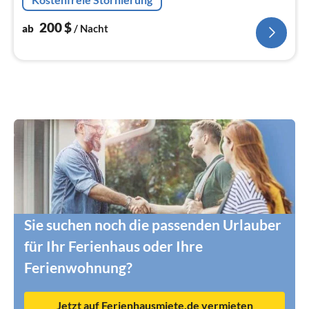
200
$
ab
/ Nacht
Sie suchen noch die passenden Urlauber
für Ihr Ferienhaus oder Ihre
Ferienwohnung?
Jetzt auf Ferienhausmiete.de vermieten