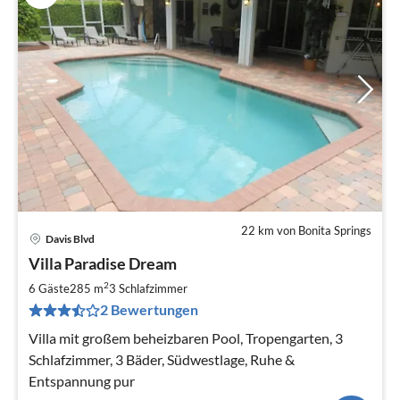
22 km von Bonita Springs
Davis Blvd
Pre
Villa Paradise Dream
ab
2
2
6 Gäste
285 m
3
Schlafzimmer
pr
2 Bewertungen
Na
Villa mit großem beheizbaren Pool, Tropengarten, 3
Schlafzimmer, 3 Bäder, Südwestlage, Ruhe &
Entspannung pur