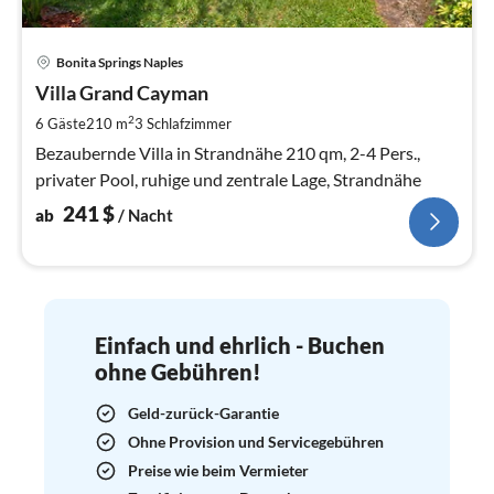
Pre
Bonita Springs Naples
ab
2
Villa Grand Cayman
pr
2
6 Gäste
210 m
3
Schlafzimmer
Na
Bezaubernde Villa in Strandnähe 210 qm, 2-4 Pers.,
privater Pool, ruhige und zentrale Lage, Strandnähe
241
$
ab
/ Nacht
Einfach und ehrlich - Buchen
ohne Gebühren!
Geld-zurück-Garantie
Ohne Provision und Servicegebühren
Preise wie beim Vermieter