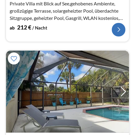
Private Villa mit Blick auf See,gehobenes Ambiente,
großzügige Terrasse, solargeheizter Pool, überdachte
Sitzgruppe, geheizter Pool, Gasgrill, WLAN kostenlos,
Strand 7 - 10 Min,
212
€
ab
/ Nacht