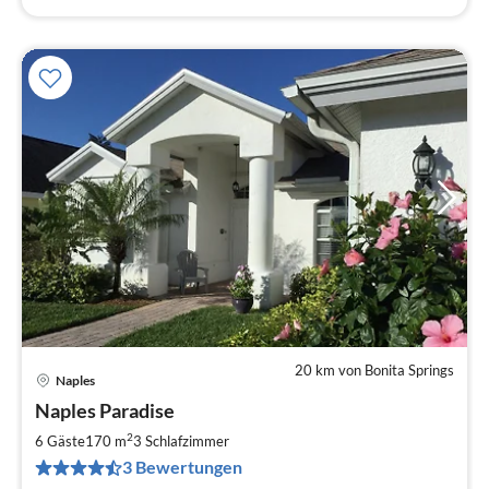
20 km von Bonita Springs
Naples
Pre
Naples Paradise
ab
2
2
6 Gäste
170 m
3
Schlafzimmer
pr
3 Bewertungen
Na