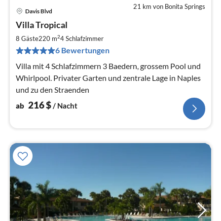
21 km von Bonita Springs
Davis Blvd
Pre
Villa Tropical
ab
2
2
8 Gäste
220 m
4
Schlafzimmer
pr
6 Bewertungen
Na
Villa mit 4 Schlafzimmern 3 Baedern, grossem Pool und
Whirlpool. Privater Garten und zentrale Lage in Naples
und zu den Straenden
216
$
ab
/ Nacht