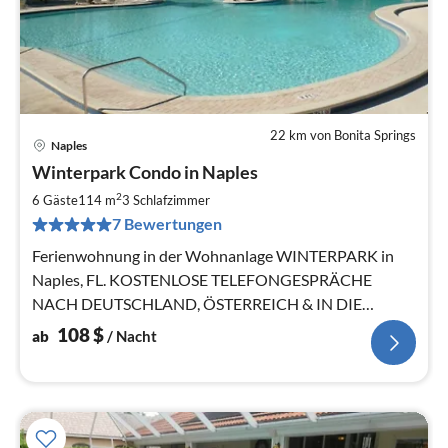
22 km von Bonita Springs
Naples
Pre
Winterpark Condo in Naples
ab
1
2
6 Gäste
114 m
3
Schlafzimmer
pr
7 Bewertungen
Na
Ferienwohnung in der Wohnanlage WINTERPARK in
Naples, FL. KOSTENLOSE TELEFONGESPRÄCHE
NACH DEUTSCHLAND, ÖSTERREICH & IN DIE
SCHWEIZ!
108
$
ab
/ Nacht