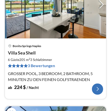
Bonita Springs Naples
Pre
Villa Sea Shell
ab
2
2
6 Gäste
205 m
3
Schlafzimmer
pr
3 Bewertungen
Na
GROSSER POOL, 3 BEDROOM, 2 BATHROOM, 5
MINUTEN ZU DEN FEINEN GOLFSTRAENDEN
224
$
ab
/ Nacht