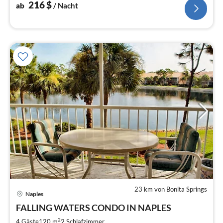
216
$
ab
/ Nacht
23 km von Bonita Springs
Naples
Pre
FALLING WATERS CONDO IN NAPLES
ab
1
2
4 Gäste
120 m
2
Schlafzimmer