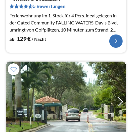
pr
5 Bewertungen
Na
Ferienwohnung im 1. Stock für 4 Pers. ideal gelegen in
der Gated Community FALLING WATERS, Davis Blvd,
umringt von Golfplätzen, 10 Minuten zum Strand. 2
Fuß-Min. zum Pool.
129
€
ab
/ Nacht