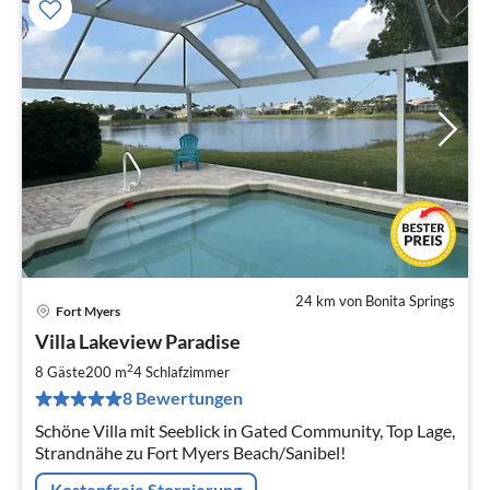
24 km von Bonita Springs
Fort Myers
Pre
Villa Lakeview Paradise
ab
2
2
8 Gäste
200 m
4
Schlafzimmer
pr
8 Bewertungen
Na
Schöne Villa mit Seeblick in Gated Community, Top Lage,
Strandnähe zu Fort Myers Beach/Sanibel!
Kostenfreie Stornierung