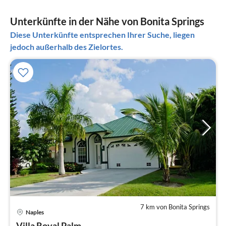
Unterkünfte in der Nähe von Bonita Springs
Diese Unterkünfte entsprechen Ihrer Suche, liegen
jedoch außerhalb des Zielortes.
7 km von Bonita Springs
Naples
Pre
Villa Royal Palm