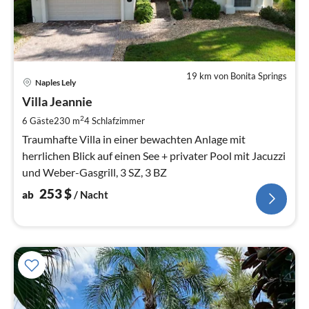
19 km von Bonita Springs
Pre
Naples Lely
ab
2
Villa Jeannie
pr
2
6 Gäste
230 m
4
Schlafzimmer
Na
Traumhafte Villa in einer bewachten Anlage mit
herrlichen Blick auf einen See + privater Pool mit Jacuzzi
und Weber-Gasgrill, 3 SZ, 3 BZ
253
$
ab
/ Nacht