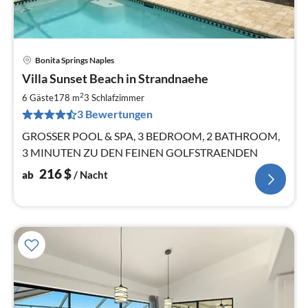
Bonita Springs Naples
Pre
Villa Sunset Beach in Strandnaehe
ab
2
2
6 Gäste
178 m
3
Schlafzimmer
pr
3 Bewertungen
Na
GROSSER POOL & SPA, 3 BEDROOM, 2 BATHROOM,
3 MINUTEN ZU DEN FEINEN GOLFSTRAENDEN
216
$
ab
/ Nacht