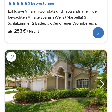
pr
3 Bewertungen
Na
Exklusive Villa am Golfplatz und in Strandnähe in der
bewachten Anlage Spanish Wells (Marbella) 3
Schlafzimmer, 2 Bäder, großer offener Wohnbereich,
privater Pool
253
€
ab
/ Nacht