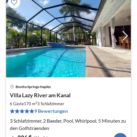
Bonita Springs Naples
Pre
Villa Lazy River am Kanal
ab
2
2
6 Gäste
170 m
3
Schlafzimmer
pr
9 Bewertungen
Na
3 Schlafzimmer, 2 Baeder, Pool, Whirlpool, 5 Minuten zu
den Golfstraenden