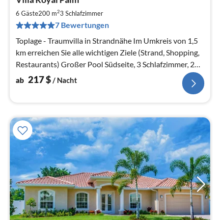
ab
2
2
6 Gäste
200 m
3
Schlafzimmer
pr
7 Bewertungen
Na
Toplage - Traumvilla in Strandnähe Im Umkreis von 1,5
km erreichen Sie alle wichtigen Ziele (Strand, Shopping,
Restaurants) Großer Pool Südseite, 3 Schlafzimmer, 2
Bäder
217
$
ab
/ Nacht