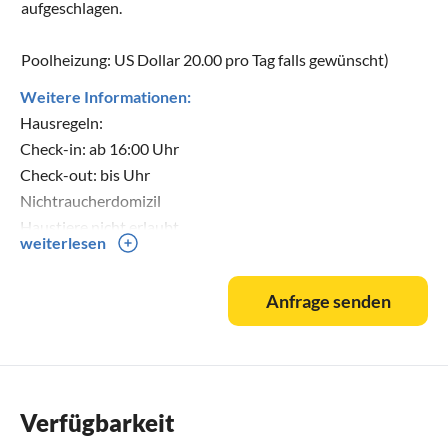
aufgeschlagen.
Poolheizung: US Dollar 20.00 pro Tag falls gewünscht)
Weitere Informationen:
Hausregeln:
Check-in: ab 16:00 Uhr
Check-out: bis Uhr
Nichtraucherdomizil
Haustiere nicht erlaubt
weiterlesen
max. Belegung: 4 Personen
Mindestalter Hauptmieter: 25 Jahre
Anfrage senden
Partys / Events nicht erlaubt
Verfügbarkeit