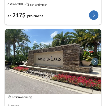
2
3
6
200
Gäste
m
Schlafzimmer
217$
ab
pro Nacht
Ferienwohnung
Naples