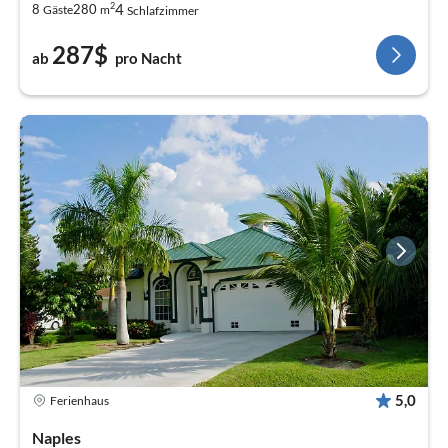
2
4
8
280
Gäste
m
Schlafzimmer
287$
ab
pro Nacht
5,0
Ferienhaus
Naples