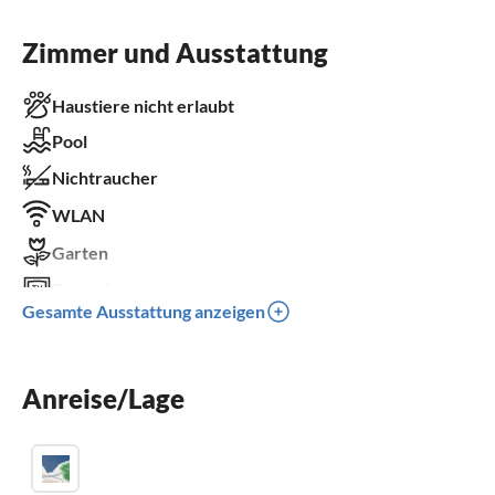
Zimmer und Ausstattung
Haustiere nicht erlaubt
Pool
Nichtraucher
WLAN
Garten
Fernseher
Gesamte Ausstattung anzeigen
Terrasse
Spülmaschine
Anreise/Lage
Waschmaschine