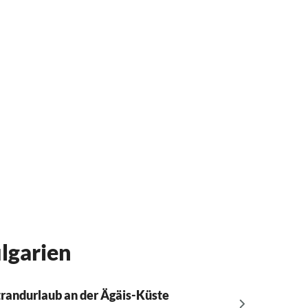
ulgarien
trandurlaub an der Ägäis-Küste
Strandu