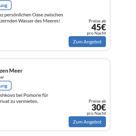
rung
nz persönlichen Oase zwischen
tzernden Wasser des Meeres!
Preise ab
45€
pro Nacht
Zum Angebot
zen Meer
er
rung
shkovo bei Pomorie für
vat zu vermieten.
Preise ab
30€
pro Nacht
Zum Angebot