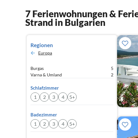
7 Ferienwohnungen & Ferie
Strand in Bulgarien
Regionen
Europa
Burgas
5
Varna & Umland
2
Schlafzimmer
1
2
3
4
5+
Badezimmer
1
2
3
4
5+