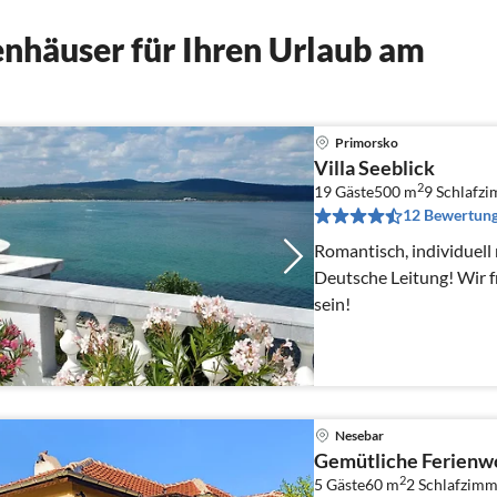
nhäuser für Ihren Urlaub am
Primorsko
Villa Seeblick
2
19 Gäste
500 m
9
Schlafz
12 Bewertun
Romantisch, individuell mit Meer
Deutsche Leitung! Wir f
sein!
Nesebar
Gemütliche Ferienw
2
5 Gäste
60 m
2
Schlafzimm