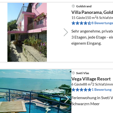
Goldstrand
Villa Panorama, Gol
2
15 Gäste
150 m
6
Schlafz
8 Bewertung
Sehr angenehme, private
3 Etagen, jede Etage - 
eigenem Eingang.
Sveti Vlas
Vega Village Resort
2
6 Gäste
88 m
2
Schlafzimm
1 Bewertung
Ferienwohung in Sveti V
Schwarzrn Meer