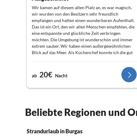
Wir kamen auf diesem alten Platz an, es war magisch,
wir wurden von den Besitzern sehr freundlich
empfangen und hatten einen wunderbaren Aufenthalt.
Das ist ein Ort, den wir allen Menschen empfehlen, die
eine entspannte und glückliche Zeit verbringen
möchten. Die Umgebung ist wunderschön und immer
extrem sauber. Wir haben einen außergewöhnlichen
Blick auf das Meer. Als Küchenchef konnte ich die gut
ausgestattete Küche und alle Annehmlichkeiten
genießen, die Ihren Aufenthalt super machen. Und
wirklich, der Empfang, den wir erhalten haben, war
20€
ab
Nacht
außergewöhnlich.
Beliebte Regionen und Or
Strandurlaub in Burgas