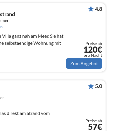
4.8
dstrand
immer
en
 Villa ganz nah am Meer. Sie hat
eine selbstaendige Wohnung mit
Preise ab
120€
pro Nacht
Zum Angebot
5.0
er
las direkt am Strand vom
Preise ab
57€