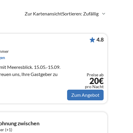
Zur Kartenansicht
Sortieren: Zufällig
4.8
immer
gen
esblick. 15.05.-15.09.
reuen uns, Ihre Gastgeber zu
Preise ab
20€
pro Nacht
Zum Angebot
ohnung zwischen
er (+1)