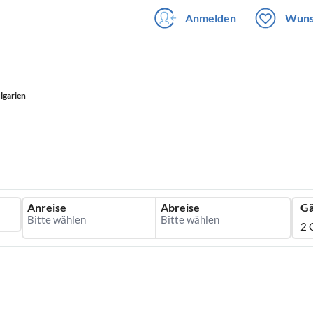
Anmelden
Wuns
lgarien
Anreise
Abreise
Gä
2 