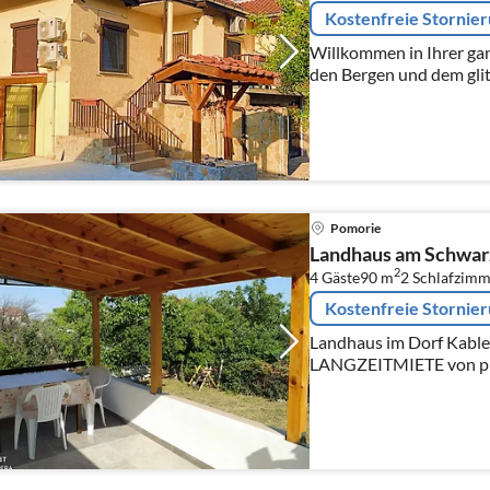
Kostenfreie Stornie
Willkommen in Ihrer ga
den Bergen und dem gli
Pomorie
Landhaus am Schwar
2
4 Gäste
90 m
2
Schlafzimm
Kostenfreie Stornie
Landhaus im Dorf Kable
LANGZEITMIETE von pri