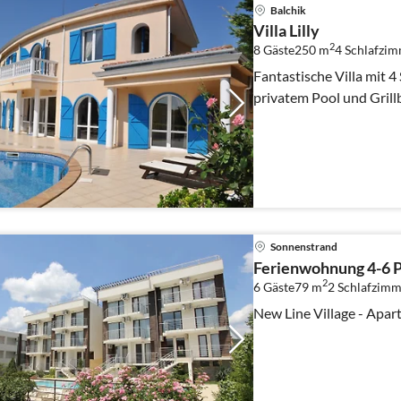
Balchik
Villa Lilly
2
8 Gäste
250 m
4
Schlafzim
Fantastische Villa mit 
privatem Pool und Grillb
Sonnenstrand
Ferienwohnung 4-6 P
2
6 Gäste
79 m
2
Schlafzimm
New Line Village - Apa