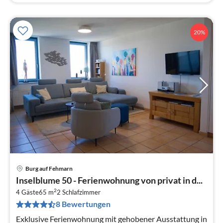
20%
Burg auf Fehmarn
Pre
Inselblume 50 - Ferienwohnung von privat in d...
ab
2
1
4 Gäste
65 m
2
Schlafzimmer
8 Bewertungen
pr
Na
Exklusive Ferienwohnung mit gehobener Ausstattung in