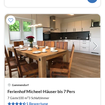
Gammendorf
Pre
Ferienhof Micheel-Häuser bis 7 Pers
ab
1
2
7 Gäste
100 m
3
Schlafzimmer
pr
1 Bewertung