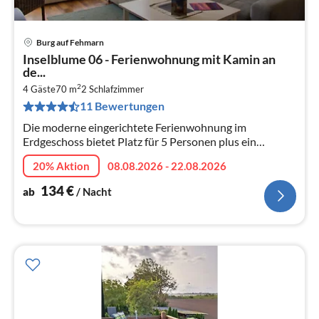
Burg auf Fehmarn
Pre
Inselblume 06 - Ferienwohnung mit Kamin an
ab
de...
1
2
4 Gäste
70 m
2
Schlafzimmer
pr
11 Bewertungen
Na
Die moderne eingerichtete Ferienwohnung im
Erdgeschoss bietet Platz für 5 Personen plus ein
Kleinkind, gerne auch mit Hund. Die Reiterkoppel ist ein
20% Aktion
08.08.2026 - 22.08.2026
ruhiges Wohngebiet in Burg.
134
€
ab
/ Nacht