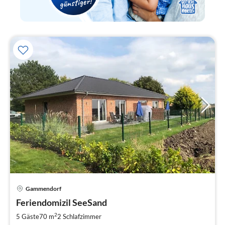
Gammendorf
Pre
Feriendomizil SeeSand
ab
7
2
5 Gäste
70 m
2
Schlafzimmer