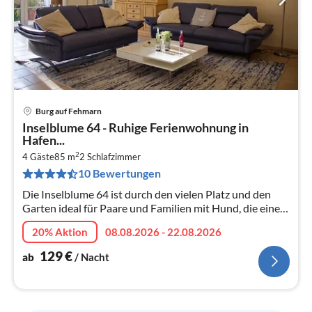
Burg auf Fehmarn
Pre
Inselblume 64 - Ruhige Ferienwohnung in
ab
Hafen...
1
2
4 Gäste
85 m
2
Schlafzimmer
pr
10 Bewertungen
Na
Die Inselblume 64 ist durch den vielen Platz und den
Garten ideal für Paare und Familien mit Hund, die eine
ruhige Ferienwohnung abseits des Trubels der Burger
20% Aktion
08.08.2026 - 22.08.2026
Innenstadt suchen.
129
€
ab
/ Nacht