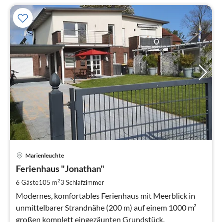
Pre
Marienleuchte
ab
1
Ferienhaus "Jonathan"
pr
2
6 Gäste
105 m
3
Schlafzimmer
Na
Modernes, komfortables Ferienhaus mit Meerblick in
unmittelbarer Strandnähe (200 m) auf einem 1000 m²
großen komplett eingezäunten Grundstück.