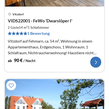
Vitzdorf
Pre
VIDS22001 - FeWo 'Dwarslöper I'
ab
9
2
2 Gäste
54 m
1
Schlafzimmer
pr
1 Bewertung
Na
Vitzdorf auf Fehmarn, ca. 54 m², Wohnung in einem
Appartementhaus, Erdgeschoss, 1 Wohnraum, 1
Schlafraum, Nichtraucherwohnung! Haustiere nicht
erlaubt!
90
€
ab
/ Nacht