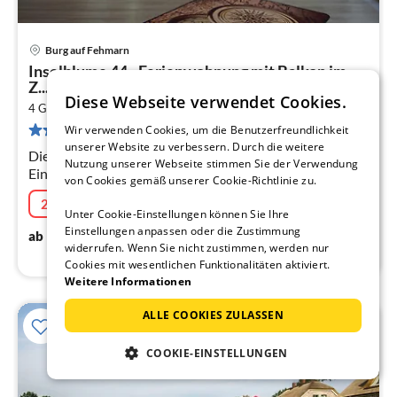
Burg auf Fehmarn
Pre
Inselblume 44 - Ferienwohnung mit Balkon im
ab
Z...
1
Diese Webseite verwendet Cookies.
2
4 Gäste
72 m
1
Schlafzimmer
pr
10 Bewertungen
Wir verwenden Cookies, um die Benutzerfreundlichkeit
Na
unserer Website zu verbessern. Durch die weitere
Die Inselblume 44 bietet viel Platz, eine moderne
Nutzung unserer Webseite stimmen Sie der Verwendung
Einrichtung und einen Balkon, im Herzen von Burg.
von Cookies gemäß unserer Cookie-Richtlinie zu.
20% Aktion
08.08.2026 - 22.08.2026
Unter Cookie-Einstellungen können Sie Ihre
Einstellungen anpassen oder die Zustimmung
123
€
ab
/ Nacht
widerrufen. Wenn Sie nicht zustimmen, werden nur
Cookies mit wesentlichen Funktionalitäten aktiviert.
Weitere Informationen
ALLE COOKIES ZULASSEN
COOKIE-EINSTELLUNGEN