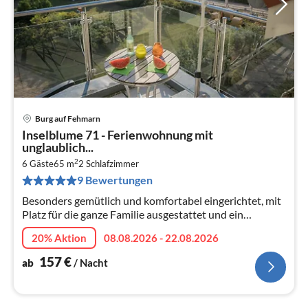
Burg auf Fehmarn
Pre
Inselblume 71 - Ferienwohnung mit
ab
unglaublich...
1
2
6 Gäste
65 m
2
Schlafzimmer
pr
9 Bewertungen
Na
Besonders gemütlich und komfortabel eingerichtet, mit
Platz für die ganze Familie ausgestattet und ein
fantastischer Meerblick vom schönen Balkon aus - das
20% Aktion
08.08.2026 - 22.08.2026
alles bietet die "Inselb...
157
€
ab
/ Nacht