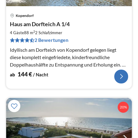
Kopendorf
Pre
Haus am Dorfteich A 1/4
ab
1
2
4 Gäste
88 m
2
Schlafzimmer
pr
2 Bewertungen
Na
Idyllisch am Dorfteich von Kopendorf gelegen liegt
diese komplett eingefriedete, kinderfreundliche
Doppelhaushälfte zu Entspannung und Erholung ein. E-
Lademöglichkeit vorhanden.
144
€
ab
/ Nacht
20%