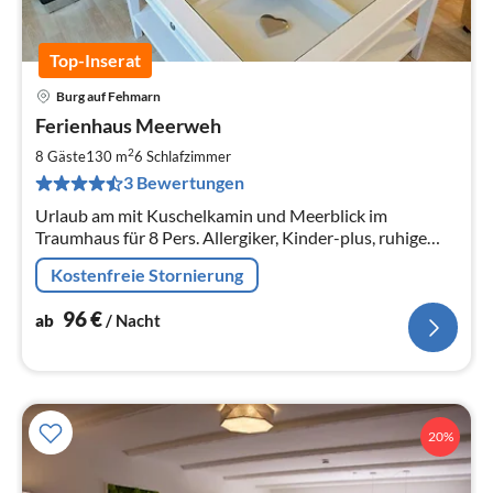
Top-Inserat
Burg auf Fehmarn
Pre
Ferienhaus Meerweh
ab
9
2
8 Gäste
130 m
6
Schlafzimmer
pr
3 Bewertungen
Na
Urlaub am mit Kuschelkamin und Meerblick im
Traumhaus für 8 Pers. Allergiker, Kinder-plus, ruhige
und zentrale Lage, Richtung Südstrand.
Kostenfreie Stornierung
96
€
ab
/ Nacht
20%