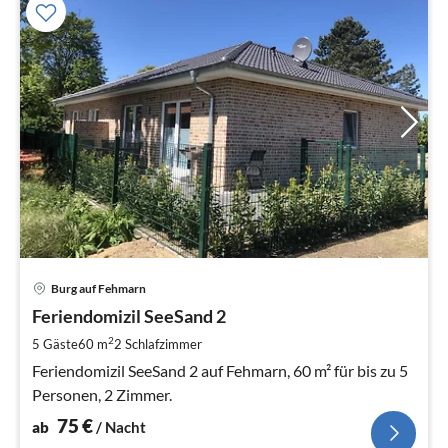
Pre
Burg auf Fehmarn
ab
7
Feriendomizil SeeSand 2
pr
2
5 Gäste
60 m
2
Schlafzimmer
Na
Feriendomizil SeeSand 2 auf Fehmarn, 60 m² für bis zu 5
Personen, 2 Zimmer.
75
€
ab
/ Nacht