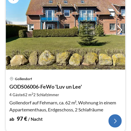
Pre
Gollendorf
ab
9
GODS06006-FeWo 'Luv un Lee'
pr
2
4 Gäste
62 m
2
Schlafzimmer
Na
Gollendorf auf Fehmarn, ca. 62 m², Wohnung in einem
Appartementhaus, Erdgeschoss, 2 Schlafräume
97
€
ab
/ Nacht