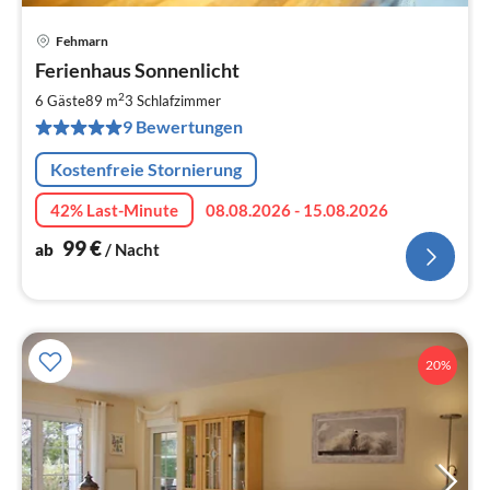
Fehmarn
Pre
Ferienhaus Sonnenlicht
ab
9
2
6 Gäste
89 m
3
Schlafzimmer
pr
9 Bewertungen
Na
Kostenfreie Stornierung
42% Last-Minute
08.08.2026 - 15.08.2026
99
€
ab
/ Nacht
20%