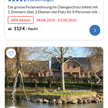
Na
Die grosse Ferienwohnung im Obergeschoss bietet mit
5 Zimmern über 2 Ebenen viel Platz für 8 Personen mit
Hund. Sie ist ideal für Familien oder kleine Gruppen.
20% Aktion
08.08.2026 - 22.08.2026
112
€
ab
/ Nacht