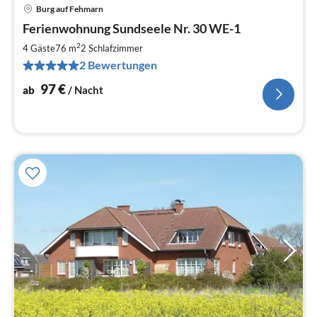
Burg auf Fehmarn
Pre
Ferienwohnung Sundseele Nr. 30 WE-1
ab
9
2
4 Gäste
76 m
2
Schlafzimmer
pr
2 Bewertungen
Na
97
€
ab
/ Nacht