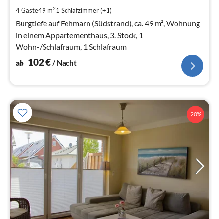
pr
2
4 Gäste
49 m
1
Schlafzimmer (+1)
Na
Burgtiefe auf Fehmarn (Südstrand), ca. 49 m², Wohnung
in einem Appartementhaus, 3. Stock, 1
Wohn-/Schlafraum, 1 Schlafraum
102
€
ab
/ Nacht
20%