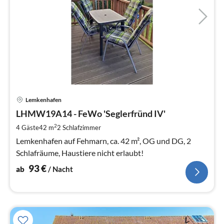
Pre
Lemkenhafen
ab
9
LHMW19A14 - FeWo 'Seglerfründ IV'
pr
2
4 Gäste
42 m
2
Schlafzimmer
Na
Lemkenhafen auf Fehmarn, ca. 42 m², OG und DG, 2
Schlafräume, Haustiere nicht erlaubt!
93
€
ab
/ Nacht