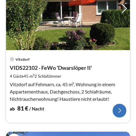
Pre
Vitzdorf
ab
8
VIDS22102 - FeWo 'Dwarslöper II'
pr
2
4 Gäste
45 m
2
Schlafzimmer
Na
Vitzdorf auf Fehmarn, ca. 45 m², Wohnung in einem
Appartementhaus, Dachgeschoss, 2 Schlafräume,
Nichtraucherwohnung! Haustiere nicht erlaubt!
81
€
ab
/ Nacht