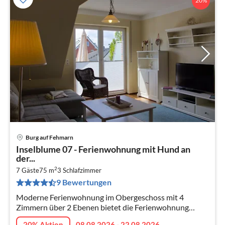
20%
Burg auf Fehmarn
Pre
Inselblume 07 - Ferienwohnung mit Hund an
ab
der...
1
2
7 Gäste
75 m
3
Schlafzimmer
pr
9 Bewertungen
Na
Moderne Ferienwohnung im Obergeschoss mit 4
Zimmern über 2 Ebenen bietet die Ferienwohnung
Raum viel Platz für Familien oder kleine Gruppen, gerne
20% Aktion
08.08.2026 - 22.08.2026