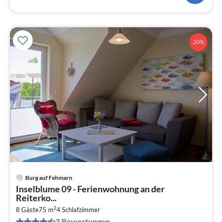
20%
Burg auf Fehmarn
Pre
Inselblume 09 - Ferienwohnung an der
ab
Reiterko...
1
2
8 Gäste
75 m
4
Schlafzimmer
pr
3 Bewertungen