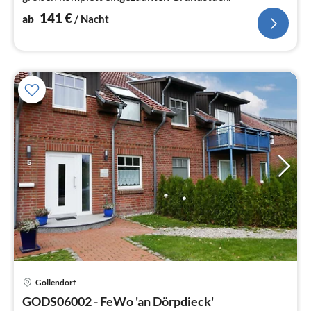
141
€
ab
/ Nacht
Gollendorf
Pre
GODS06002 - FeWo 'an Dörpdieck'
ab