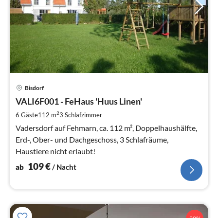
Pre
Bisdorf
ab
1
VALI6F001 - FeHaus 'Huus Linen'
pr
2
6 Gäste
112 m
3
Schlafzimmer
Na
Vadersdorf auf Fehmarn, ca. 112 m², Doppelhaushälfte,
Erd-, Ober- und Dachgeschoss, 3 Schlafräume,
Haustiere nicht erlaubt!
109
€
ab
/ Nacht