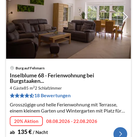
Burg auf Fehmarn
Pre
Inselblume 68 - Ferienwohnung bei
ab
Burgstaaken...
1
2
4 Gäste
85 m
2
Schlafzimmer
pr
18 Bewertungen
Na
Grosszügige und helle Ferienwohnung mit Terrasse,
einem kleinem Garten und Wintergarten mit Platz für
bis zu 4 Personen.
20% Aktion
08.08.2026 - 22.08.2026
135
€
ab
/ Nacht