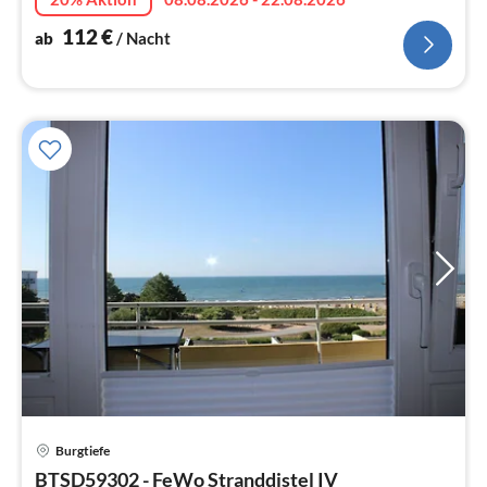
mit Hund.
112
€
ab
/ Nacht
Pre
Burgtiefe
ab
1
BTSD59302 - FeWo Stranddistel IV