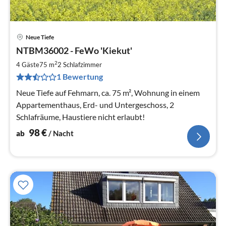
Neue Tiefe
Pre
NTBM36002 - FeWo 'Kiekut'
ab
9
2
4 Gäste
75 m
2
Schlafzimmer
pr
1 Bewertung
Na
Neue Tiefe auf Fehmarn, ca. 75 m², Wohnung in einem
Appartementhaus, Erd- und Untergeschoss, 2
Schlafräume, Haustiere nicht erlaubt!
98
€
ab
/ Nacht