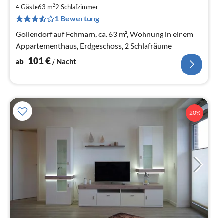
1
2
4 Gäste
63 m
2
Schlafzimmer
pr
1 Bewertung
Na
Gollendorf auf Fehmarn, ca. 63 m², Wohnung in einem
Appartementhaus, Erdgeschoss, 2 Schlafräume
101
€
ab
/ Nacht
20%