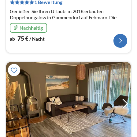
pr
1 Bewertung
Na
Genießen Sie Ihren Urlaub im 2018 erbauten
Doppelbungalow in Gammendorf auf Fehmarn. Die
ebenerdigen Wohneinheiten bieten Gemütlichkeit &
Nachhaltig
Komfort in südlicher Dorfrandlage.
75
€
ab
/ Nacht