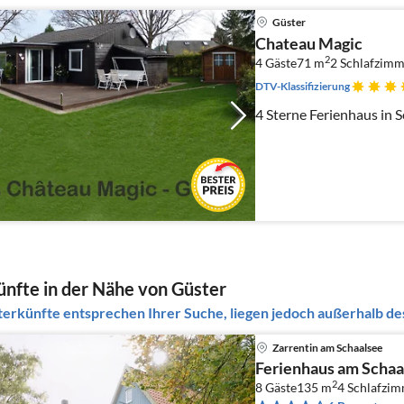
Güster
Chateau Magic
2
4 Gäste
71 m
2
Schlafzimm
DTV-Klassifizierung
4 Sterne Ferienhaus in 
nfte in der Nähe von Güster
erkünfte entsprechen Ihrer Suche, liegen jedoch außerhalb des
Zarrentin am Schaalsee
Ferienhaus am Schaa
2
8 Gäste
135 m
4
Schlafzi