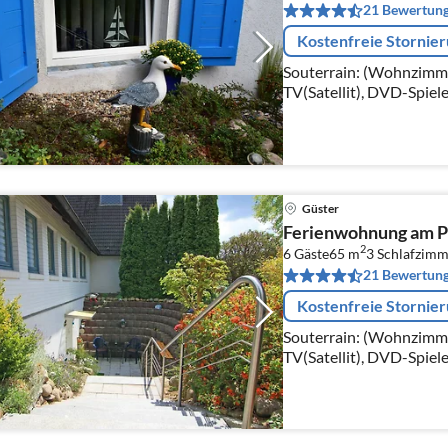
21 Bewertun
Kostenfreie Stornie
Souterrain: (Wohnzimme
TV(Satellit), DVD-Spiele
Küche(Wasserkocher, To
Ceranfeld)
Güster
Ferienwohnung am P
2
6 Gäste
65 m
3
Schlafzimm
21 Bewertun
Kostenfreie Stornie
Souterrain: (Wohnzimme
TV(Satellit), DVD-Spiele
Küche(Wasserkocher, To
Ceranfeld)