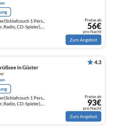
gen
rung
Preise ab
r(Schlafcouch 1 Pers.,
56€
r, Radio, CD-Spieler),
pro Nacht
aster, Kochherd(4 Kochplatten,
Zum Angebot
4.3
rüßsee in Güster
er
gen
rung
Preise ab
r(Schlafcouch 1 Pers.,
93€
r, Radio, CD-Spieler),
pro Nacht
aster, Kochherd(4 Kochplatten,
Zum Angebot