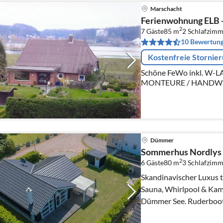
Marschacht
Ferienwohnung ELB
2
7 Gäste
85 m
2
Schlafzimm
10 Bewertun
Kostenfreie Stornie
Schöne FeWo inkl. W
MONTEURE / HANDWE
Direkt an der Elbe, süd
liegt dicht bei. Ideal f
Dümmer
Sommerhus Nordlys
2
6 Gäste
80 m
3
Schlafzimm
Skandinavischer Luxus tr
Sauna, Whirlpool & Kami
Dümmer See. Ruderboot,
über den See.