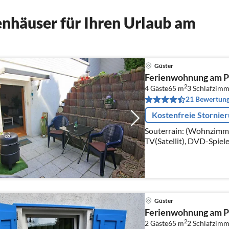
nhäuser für Ihren Urlaub am
Güster
Ferienwohnung am P
2
4 Gäste
65 m
3
Schlafzimm
21 Bewertun
Kostenfreie Stornie
Souterrain: (Wohnzimme
TV(Satellit), DVD-Spiele
Küche(Wasserkocher, To
Ceranfeld)
Güster
Ferienwohnung am P
2
2 Gäste
65 m
2
Schlafzimm