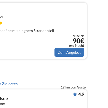
er
Seenähe mit eingnem Strandanteil
Preise ab
90€
pro Nacht
Zum Angebot
 Zielortes.
19 km von Güster
4.9
lsee
mmer