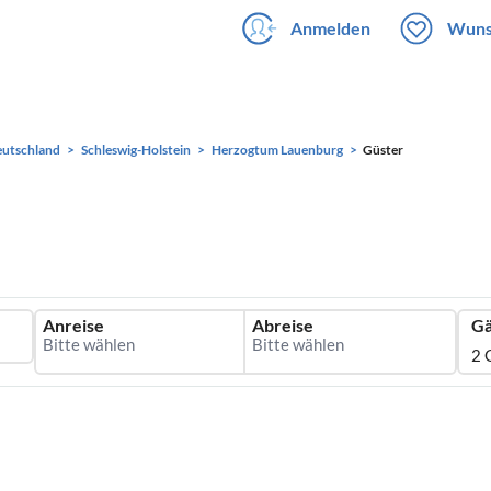
Anmelden
Wuns
utschland
Schleswig-Holstein
Herzogtum Lauenburg
Güster
Anreise
Abreise
Gä
2 