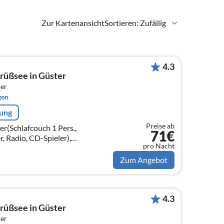
Zur Kartenansicht
Sortieren: Zufällig
4.3
rüßsee in Güster
er
gen
rung
Preise ab
r(Schlafcouch 1 Pers.,
71€
r, Radio, CD-Spieler),
pro Nacht
aster, Kochherd(4 Kochplatten,
Zum Angebot
4.3
rüßsee in Güster
er