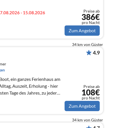
Preise ab
7.08.2026 - 15.08.2026
386€
pro Nacht
Zum Angebot
34 km von Güster
4.9
mmer
gen
 Boot, ein ganzes Ferienhaus am
ltag, Auszeit, Erholung - hier
Preise ab
108€
ten Tage des Jahres, zu jeder
pro Nacht
Zum Angebot
34 km von Güster