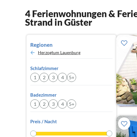
4 Ferienwohnungen & Ferie
Strand in Güster
Regionen
Herzogtum Lauenburg
Schlafzimmer
1
2
3
4
5+
Badezimmer
1
2
3
4
5+
Preis / Nacht