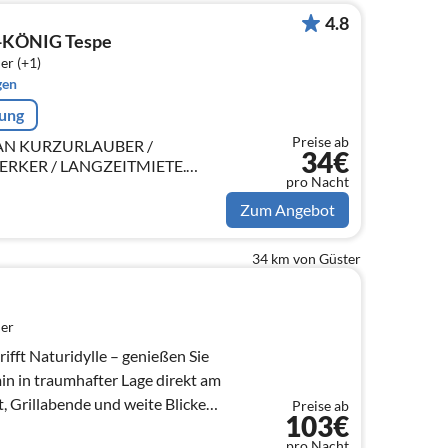
4.8
 -KÖNIG Tespe
er (+1)
gen
rung
Preise ab
-LAN KURZURLAUBER /
34€
RKER / LANGZEITMIETE.
pro Nacht
l. von Hamburg in Tespe Lüneburg
ür Wochenendurlaub
Zum Angebot
34 km von Güster
er
ifft Naturidylle – genießen Sie
n in traumhafter Lage direkt am
 Grillabende und weite Blicke
Preise ab
103€
pro Nacht