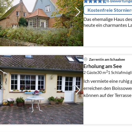
6 Bewertung
Kostenfreie Stornie
Das ehemalige Haus des 
heute ein charmantes L
umgeben von Feldern un
Zarrentin am Schaalsee
Erholung am See
2
2 Gäste
30 m
1
Schlafmögl
Ich vermiete eine ruhig
erreichen den Boissowe
können auf der Terrasse
Rad oder zu Fuß erkun