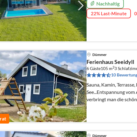
Nachhaltig
22% Last-Minute
0
Dümmer
Ferienhaus Seeidyll
2
6 Gäste
105 m
3
Schlafzi
10 Bewertun
Sauna, Kamin, Terrasse,
See...Entspannung vom Al
verbringt man die schöns
Jahreszeit!
rat
Dümmer