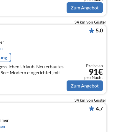
Zum Angebot
34 km von Güster
5.0
er
en
rung
Preise ab
gesslichen Urlaub. Neu erbautes
91€
ee: Modern eingerichtet, mit
pro Nacht
 & Sandstrand. Perfekt für
uss!
Zum Angebot
34 km von Güster
4.7
immer
gen