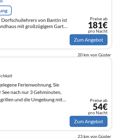
en
rung
Preise ab
Dorfschullehrers von Bantin ist
181€
andhaus mit großzügigem Garten
pro Nacht
d malerischen Seen.
Zum Angebot
20 km von Güster
ichkeit
 gelegene Ferienwohnung, Sie
r See nach nur 3 Gehminuten,
 grillen und die Umgebung mit
Preise ab
54€
den
pro Nacht
Zum Angebot
23 km von Güster