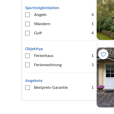
Sportmöglichkeiten
Angeln
4
Wandern
1
Golf
4
Objekttyp
Ferienhaus
1
Ferienwohnung
3
Angebote
Bestpreis-Garantie
1