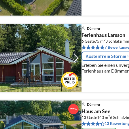
Dümmer
Ferienhaus Larsson
2
6 Gäste
75 m
3
Schlafzimm
7 Bewertung
Kostenfreie Stornie
Erleben Sie einen unver
Ferienhaus am Dümmer S
Kamin, Sauna,Ruderboot
Erholung und Naturgen
Dümmer
22%
Haus am See
2
13 Gäste
140 m
6
Schlafz
13 Bewertun