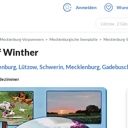
Anmelden
Wuns
Lützow , 2 Gä
Mecklenburg-Vorpommern
Mecklenburgische Seenplatte
Mecklenburg-S
f Winther
burg, Lützow, Schwerin, Mecklenburg, Gadebusc
dezimmer