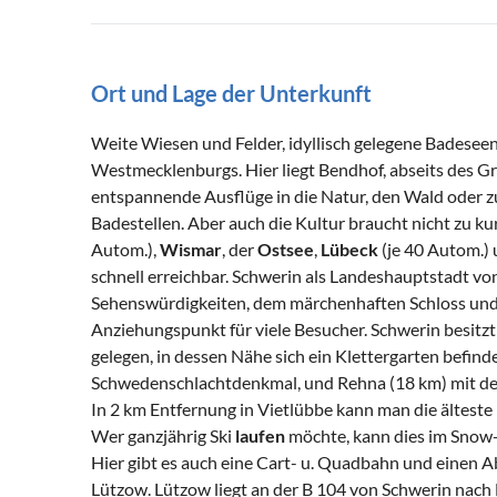
Ort und Lage der Unterkunft
Weite Wiesen und Felder, idyllisch gelegene Badese
Westmecklenburgs. Hier liegt Bendhof, abseits des G
entspannende Ausflüge in die Natur, den Wald oder 
Badestellen. Aber auch die Kultur braucht nicht zu k
Autom.),
Wismar
, der
Ostsee
,
Lübeck
(je 40 Autom.)
schnell erreichbar. Schwerin als Landeshauptstadt 
Sehenswürdigkeiten, dem märchenhaften Schloss und d
Anziehungspunkt für viele Besucher. Schwerin besitz
gelegen, in dessen Nähe sich ein Klettergarten befind
Schwedenschlachtdenkmal, und Rehna (18 km) mit der
In 2 km Entfernung in Vietlübbe kann man die älteste
Wer ganzjährig Ski
laufen
möchte, kann dies im Snow-
Hier gibt es auch eine Cart- u. Quadbahn und einen Ab
Lützow. Lützow liegt an der B 104 von Schwerin nach