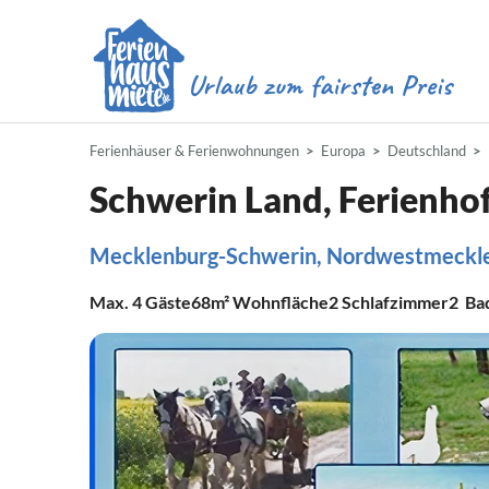
Ferienhäuser & Ferienwohnungen
Europa
Deutschland
Schwerin Land, Ferienho
Mecklenburg-Schwerin, Nordwestmecklen
Max.
4
Gäste
68m²
Wohnfläche
2
Schlafzimmer
2
Ba