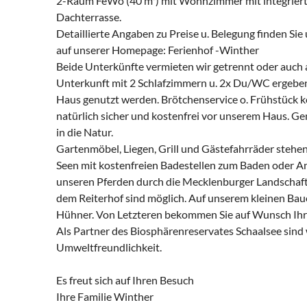
2-Raum FeWo (40 m²) mit Wohnzimmer mit integriert
Dachterrasse.
Detaillierte Angaben zu Preise u. Belegung finden Sie
auf unserer Homepage: Ferienhof -Winther
Beide Unterkünfte vermieten wir getrennt oder auch 
Unterkunft mit 2 Schlafzimmern u. 2x Du/WC ergebe
Haus genutzt werden. Brötchenservice o. Frühstück k
natürlich sicher und kostenfrei vor unserem Haus. Ge
in die Natur.
Gartenmöbel, Liegen, Grill und Gästefahrräder stehen
Seen mit kostenfreien Badestellen zum Baden oder An
unseren Pferden durch die Mecklenburger Landschaft 
dem Reiterhof sind möglich. Auf unserem kleinen Bau
Hühner. Von Letzteren bekommen Sie auf Wunsch Ihr 
Als Partner des Biosphärenreservates Schaalsee sind 
Umweltfreundlichkeit.
Es freut sich auf Ihren Besuch
Ihre Familie Winther