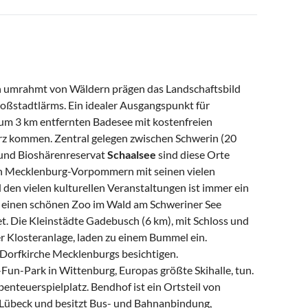
en umrahmt von Wäldern prägen das Landschaftsbild
roßstadtlärms. Ein idealer Ausgangspunkt für
zum 3 km entfernten Badesee mit kostenfreien
urz kommen. Zentral gelegen zwischen Schwerin (20
 und Bioshärenreservat
Schaalsee
sind diese Orte
von Mecklenburg-Vorpommern mit seinen vielen
en vielen kulturellen Veranstaltungen ist immer ein
t einen schönen Zoo im Wald am Schweriner See
et. Die Kleinstädte Gadebusch (6 km), mit Schloss und
 Klosteranlage, laden zu einem Bummel ein.
 Dorfkirche Mecklenburgs besichtigen.
Fun-Park in Wittenburg, Europas größte Skihalle, tun.
enteuerspielplatz. Bendhof ist ein Ortsteil von
 Lübeck und besitzt Bus- und Bahnanbindung,