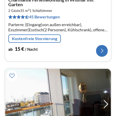
ab
Garten
1
2
2 Gäste
35 m
1
Schlafzimmer
pr
45 Bewertungen
Na
Parterre: (Eingang(von außen erreichbar),
Esszimmer(Esstisch(2 Personen), Kühlschrank), offene
Küche(Wasserkocher, Toaster, Kochherd(2 Kochplatten,
Kostenfreie Stornierung
elektrisch)
15
€
ab
/ Nacht