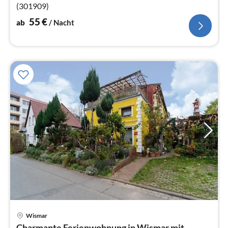
(301909)
55
€
ab
/ Nacht
Wismar
Pre
Charmante Ferienwohnung in Wismar mit