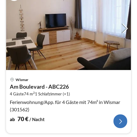
Pre
Wismar
ab
Am Boulevard - ABC226
7
2
4 Gäste
74 m
1
Schlafzimmer (+1)
pr
Na
Ferienwohnung/App. für 4 Gäste mit 74m² in Wismar
(301562)
70
€
ab
/ Nacht