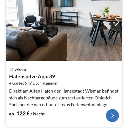
Pre
Wismar
ab
Hafenspitze App. 39
1
2
4 Gäste
66 m
1
Schlafzimmer
pr
Na
Direkt am Alten Hafen der Hansestadt Wismar, befindet
sich als Nachbargebäude zum restaurierten Ohlerich
Speicher die neu erbaute Luxus Ferienwohnanlage
“Hafenspitze“.
122
€
ab
/ Nacht