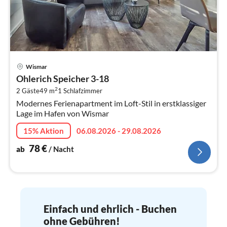
Pre
Wismar
ab
Ohlerich Speicher 3-18
7
2
2 Gäste
49 m
1
Schlafzimmer
pr
Modernes Ferienapartment im Loft-Stil in erstklassiger
Na
Lage im Hafen von Wismar
15% Aktion
06.08.2026 - 29.08.2026
78
€
ab
/ Nacht
Einfach und ehrlich - Buchen
ohne Gebühren!