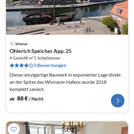
Wismar
Pre
Ohlerich Speicher App. 25
ab
2
8
4 Gäste
48 m
1
Schlafzimmer
3 Bewertungen
pr
Na
Dieses einzigartige Bauwerk in exponierter Lage direkt
an der Spitze des Wismarer Hafens wurde 2018
komplett saniert.
88
€
ab
/ Nacht