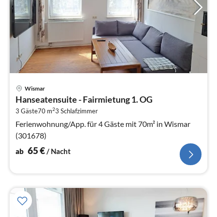
Pre
Wismar
ab
Hanseatensuite - Fairmietung 1. OG
6
2
3 Gäste
70 m
3
Schlafzimmer
pr
Na
Ferienwohnung/App. für 4 Gäste mit 70m² in Wismar
(301678)
65
€
ab
/ Nacht