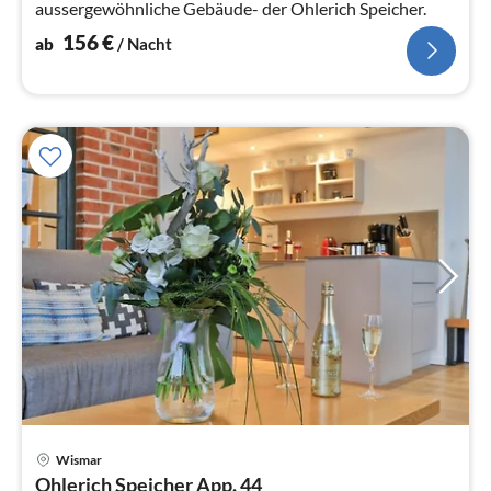
aussergewöhnliche Gebäude- der Ohlerich Speicher.
156
€
ab
/ Nacht
Wismar
Pre
Ohlerich Speicher App. 44