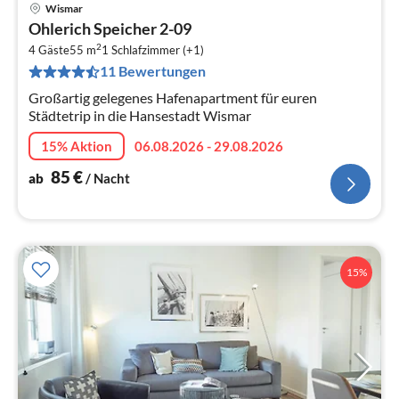
Wismar
Pre
Ohlerich Speicher 2-09
ab
2
8
4 Gäste
55 m
1
Schlafzimmer (+1)
11 Bewertungen
pr
Na
Großartig gelegenes Hafenapartment für euren
Städtetrip in die Hansestadt Wismar
15% Aktion
06.08.2026 - 29.08.2026
85
€
ab
/ Nacht
15%