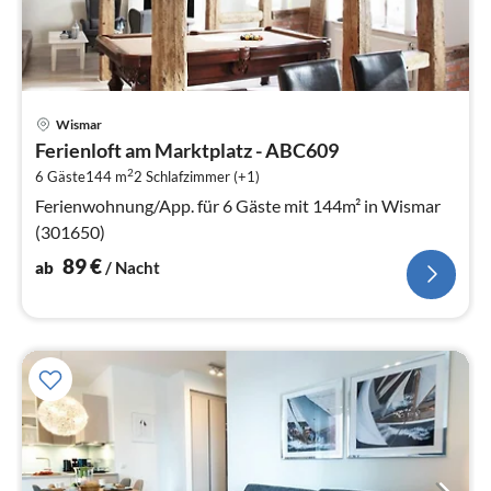
Pre
Wismar
ab
Ferienloft am Marktplatz - ABC609
8
2
6 Gäste
144 m
2
Schlafzimmer (+1)
pr
Na
Ferienwohnung/App. für 6 Gäste mit 144m² in Wismar
(301650)
89
€
ab
/ Nacht