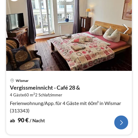
Pre
Wismar
ab
Vergissmeinnicht - Café 28 &
9
2
4 Gäste
60 m
2
Schlafzimmer
pr
Na
Ferienwohnung/App. für 4 Gäste mit 60m² in Wismar
(313343)
90
€
ab
/ Nacht