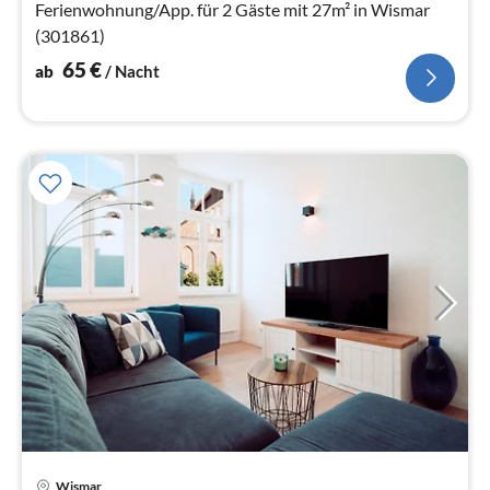
Na
Ferienwohnung/App. für 2 Gäste mit 27m² in Wismar
(301861)
65
€
ab
/ Nacht
Pre
Wismar