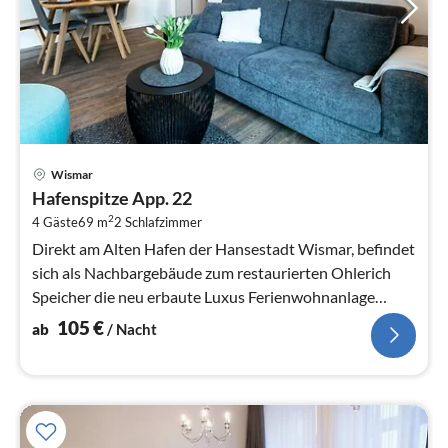
Pre
Wismar
ab
Hafenspitze App. 22
1
2
4 Gäste
69 m
2
Schlafzimmer
pr
Na
Direkt am Alten Hafen der Hansestadt Wismar, befindet
sich als Nachbargebäude zum restaurierten Ohlerich
Speicher die neu erbaute Luxus Ferienwohnanlage
“Hafenspitze“.
105
€
ab
/ Nacht