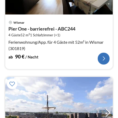
Pre
Wismar
ab
Pier One - barrierefrei - ABC244
9
2
4 Gäste
52 m
1
Schlafzimmer (+1)
pr
Na
Ferienwohnung/App. für 4 Gäste mit 52m² in Wismar
(301819)
90
€
ab
/ Nacht