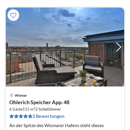
Wismar
Pre
Ohlerich Speicher App. 48
ab
2
1
6 Gäste
115 m
2
Schlafzimmer
2 Bewertungen
pr
Na
An der Spitze des Wismarer Hafens steht dieses