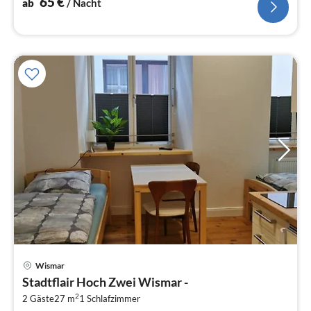
65
€
ab
/ Nacht
Pre
Wismar
ab
Stadtflair Hoch Zwei Wismar -
6
2
2 Gäste
27 m
1
Schlafzimmer
pr