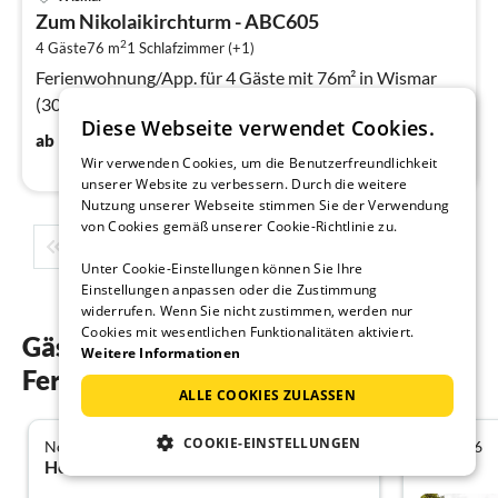
ab
Zum Nikolaikirchturm - ABC605
6
2
4 Gäste
76 m
1
Schlafzimmer (+1)
pr
Na
Ferienwohnung/App. für 4 Gäste mit 76m² in Wismar
(301927)
Diese Webseite verwendet Cookies.
60
€
ab
/ Nacht
Wir verwenden Cookies, um die Benutzerfreundlichkeit
unserer Website zu verbessern. Durch die weitere
Nutzung unserer Webseite stimmen Sie der Verwendung
von Cookies gemäß unserer Cookie-Richtlinie zu.
1
2
3
4
5
...
Unter Cookie-Einstellungen können Sie Ihre
Einstellungen anpassen oder die Zustimmung
widerrufen. Wenn Sie nicht zustimmen, werden nur
Cookies mit wesentlichen Funktionalitäten aktiviert.
Gästebewertungen unserer
Weitere Informationen
Ferienwohnungen in Wismar
ALLE COOKIES ZULASSEN
COOKIE-EINSTELLUNGEN
November 2017
Juli 2026
5.0
Heidi B. aus DK - Bornholm