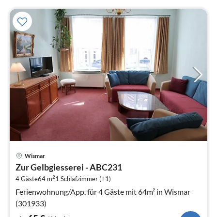
Pre
Wismar
ab
Zur Gelbgiesserei - ABC231
6
2
4 Gäste
64 m
1
Schlafzimmer (+1)
pr
Na
Ferienwohnung/App. für 4 Gäste mit 64m² in Wismar
(301933)