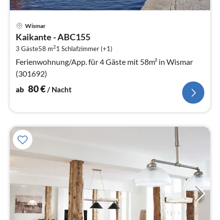
Pre
Wismar
ab
Kaikante - ABC155
8
2
3 Gäste
58 m
1
Schlafzimmer (+1)
pr
Na
Ferienwohnung/App. für 4 Gäste mit 58m² in Wismar
(301692)
80
€
ab
/ Nacht