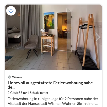
Pre
Wismar
ab
Liebevoll ausgestattete Ferienwohnung nahe
8
de...
pr
2
2 Gäste
55 m
1
Schlafzimmer
Na
Ferienwohnung in ruhiger Lage für 2 Personen nahe der
Altstadt der Hansestadt Wismar. Wohnen Sie in einer