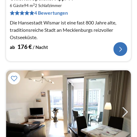
ab
2
1
6 Gäste
94 m
2
Schlafzimmer
4 Bewertungen
pr
Na
Die Hansestadt Wismar ist eine fast 800 Jahre alte,
traditionsreiche Stadt an Mecklenburgs reizvoller
Ostseeküste.
176
€
ab
/ Nacht