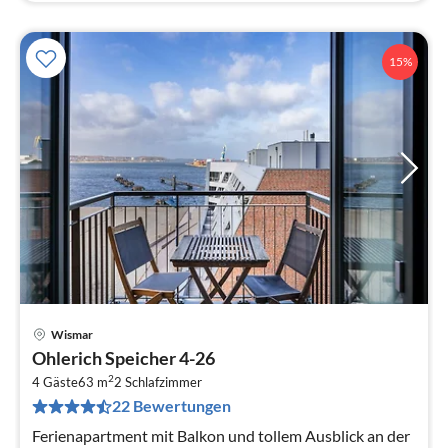
15%
Wismar
Pre
Ohlerich Speicher 4-26
ab
2
9
4 Gäste
63 m
2
Schlafzimmer
22 Bewertungen
pr
Na
Ferienapartment mit Balkon und tollem Ausblick an der