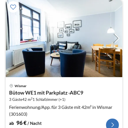
Pre
Wismar
ab
Bütow WE1 mit Parkplatz -ABC9
9
2
3 Gäste
42 m
1
Schlafzimmer (+1)
pr
Na
Ferienwohnung/App. für 3 Gäste mit 42m² in Wismar
(301603)
96
€
ab
/ Nacht