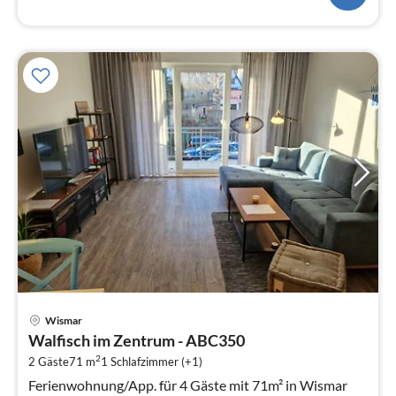
Pre
Wismar
ab
Walfisch im Zentrum - ABC350
5
2
2 Gäste
71 m
1
Schlafzimmer (+1)
pr
Na
Ferienwohnung/App. für 4 Gäste mit 71m² in Wismar