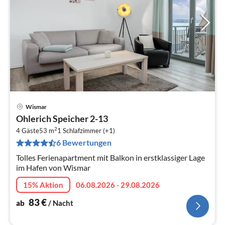
Wismar
Pre
Ohlerich Speicher 2-13
ab
2
8
4 Gäste
53 m
1
Schlafzimmer (+1)
6 Bewertungen
pr
Na
Tolles Ferienapartment mit Balkon in erstklassiger Lage
im Hafen von Wismar
15% Aktion
06.08.2026 - 29.08.2026
83
€
ab
/ Nacht