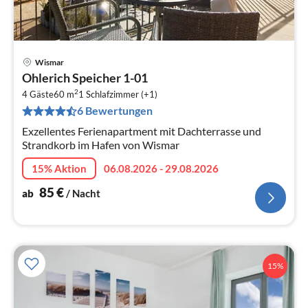
Wismar
Pre
Ohlerich Speicher 1-01
ab
2
8
4 Gäste
60 m
1
Schlafzimmer (+1)
6 Bewertungen
pr
Na
Exzellentes Ferienapartment mit Dachterrasse und
Strandkorb im Hafen von Wismar
15% Aktion
06.08.2026 - 29.08.2026
85
€
ab
/ Nacht
15%