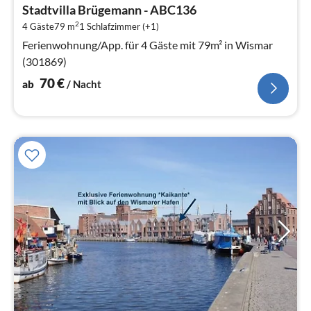
ab
Stadtvilla Brügemann - ABC136
7
2
4 Gäste
79 m
1
Schlafzimmer (+1)
pr
Na
Ferienwohnung/App. für 4 Gäste mit 79m² in Wismar
(301869)
70
€
ab
/ Nacht