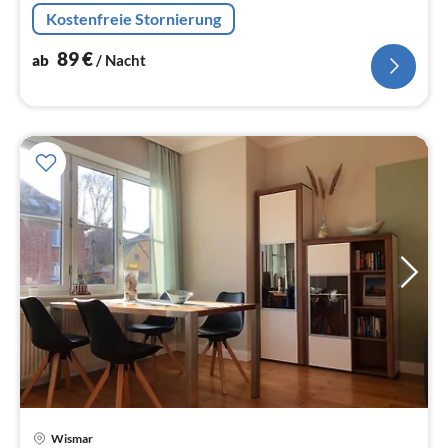
komfortablen Ferienwohnung im EG mit eigener, kleiner
Kostenfreie Stornierung
T...
89
€
ab
/ Nacht
Pre
Wismar