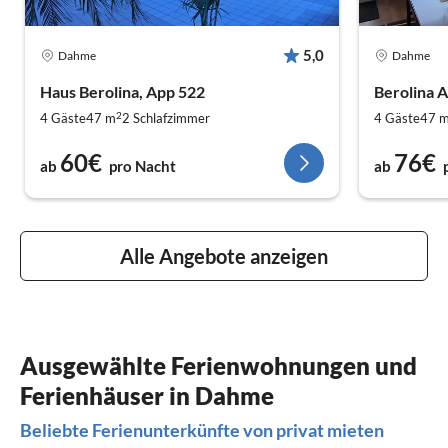
5,0
Dahme
Dahme
Haus Berolina, App 522
Berolina 
2
4 Gäste
47 m
2
Schlafzimmer
4 Gäste
47 
60€
76€
ab
pro Nacht
ab
Alle Angebote anzeigen
Ausgewählte Ferienwohnungen und
Ferienhäuser in Dahme
Beliebte Ferienunterkünfte von privat mieten