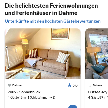
Die beliebtesten Ferienwohnungen
und Ferienhäuser in Dahme
Unterkünfte mit den höchsten Gästebewertungen
5.0
Dahme
Dahme
7009 - Sonnenblick
Ostsee-Idyl
2
2
4 Gäste
46 m
1
Schlafzimmer (+1)
4 Gäste
89 m