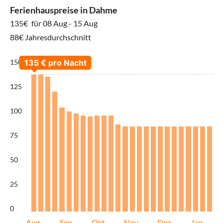
Ferienhauspreise in Dahme
135€
für 08 Aug - 15 Aug
88€ Jahresdurchschnitt
150
125
100
75
50
25
0
Aug
Sep
Okt
Nov
Dez
Jan