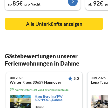
85€
92€
ab
pro Nacht
ab
p
Alle Unterkünfte anzeigen
Gästebewertungen unserer
Ferienwohnungen in Dahme
Juli 2026
Juni 2026
5.0
Walter F. aus 30659 Hannover
Lena T. a
Verifizierter Gast von Ferienhausmiete.de
Haus Berolina*FW
802*POOL,Dahme
Dahme