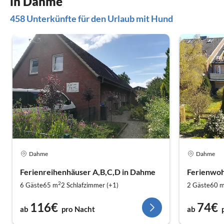
in Dahme
458 Unterkünfte für den Urlaub mit Hund
Dahme
Dahme
Ferienreihenhäuser A,B,C,D in Dahme
Ferienwoh
2
6 Gäste
65 m
2
Schlafzimmer (+1)
2 Gäste
60 
116€
74€
ab
pro Nacht
ab