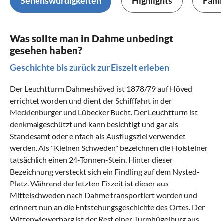
Sehenswürdigkeiten
Highlights
Fami
Was sollte man in Dahme unbedingt
gesehen haben?
Geschichte bis zurück zur Eiszeit erleben
Der Leuchtturm Dahmeshöved ist 1878/79 auf Höved
errichtet worden und dient der Schifffahrt in der
Mecklenburger und Lübecker Bucht. Der Leuchtturm ist
denkmalgeschützt und kann besichtigt und gar als
Standesamt oder einfach als Ausflugsziel verwendet
werden. Als "Kleinen Schweden" bezeichnen die Holsteiner
tatsächlich einen 24-Tonnen-Stein. Hinter dieser
Bezeichnung versteckt sich ein Findling auf dem Nysted-
Platz. Während der letzten Eiszeit ist dieser aus
Mittelschweden nach Dahme transportiert worden und
erinnert nun an die Entstehungsgeschichte des Ortes. Der
Wittenwiewerbarg ist der Rest einer Turmhügelburg aus