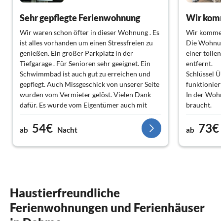
Sehr gepflegte Ferienwohnung
Wir komm
Wir waren schon öfter in dieser Wohnung . Es
Wir kommen
ist alles vorhanden um einen Stressfreien zu
Die Wohnun
genießen. Ein großer Parkplatz in der
einer tolle
Tiefgarage . Für Senioren sehr geeignet. Ein
entfernt.
Schwimmbad ist auch gut zu erreichen und
Schlüssel 
gepflegt. Auch Missgeschick von unserer Seite
funktionier
wurden vom Vermieter gelöst. Vielen Dank
In der Woh
dafür. Es wurde vom Eigentümer auch mit
braucht.
einen guten Preis angeboten.
Die Strandp
54€
73€
viele Mögli
ab
Nacht
ab
Fam. Fichtner
Strand & vi
Haustierfreundliche
Ferienwohnungen und Ferienhäuser