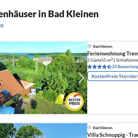
nhäuser in Bad Kleinen
en
Bad Kleinen
Ferienwohnung Trem
2
2 Gäste
55 m
1
Schlafzimm
33 Bewertun
Kostenfreie Stornie
Bad Kleinen
Villa Schnuppig - Tr