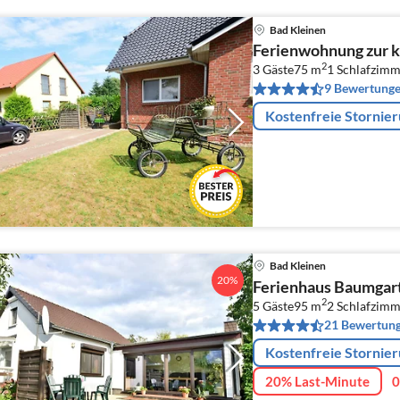
Bad Kleinen
Ferienwohnung zur k
2
3 Gäste
75 m
1
Schlafzimm
9 Bewertung
Kostenfreie Stornie
Bad Kleinen
20%
Ferienhaus Baumgart
2
5 Gäste
95 m
2
Schlafzimm
21 Bewertun
Kostenfreie Stornie
20% Last-Minute
0