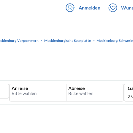
Anmelden
Wuns
cklenburg-Vorpommern
Mecklenburgische Seenplatte
Mecklenburg-Schweri
Anreise
Abreise
Gä
2 