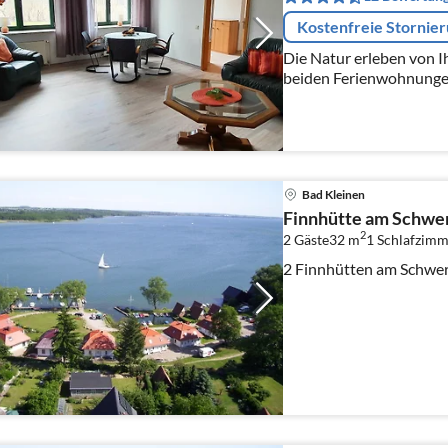
Kostenfreie Stornie
Die Natur erleben von Ih
beiden Ferienwohnunge
Wohnzimmer mit TV, Sc
Doppelbett, einer voll au
Bad Kleinen
Finnhütte am Schwer
2
2 Gäste
32 m
1
Schlafzimm
2 Finnhütten am Schwer