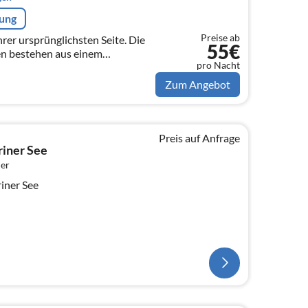
rung
Preise ab
rer ursprünglichsten Seite. Die
55€
n bestehen aus einem
pro Nacht
hlafzimmer mit bequemen
sgestatt...
Zum Angebot
Preis auf Anfrage
iner See
er
iner See