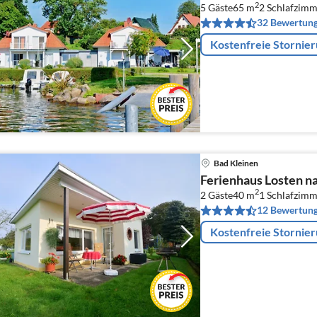
2
5 Gäste
65 m
2
Schlafzimm
32 Bewertun
Kostenfreie Stornie
Bad Kleinen
Ferienhaus Losten n
2
2 Gäste
40 m
1
Schlafzimm
12 Bewertun
Kostenfreie Stornie