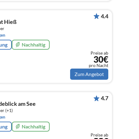
4.4
t Hieß
er
gen
rung
Nachhaltig
Preise ab
30€
pro Nacht
Zum Angebot
4.7
eblick am See
er (+1)
gen
rung
Nachhaltig
Preise ab