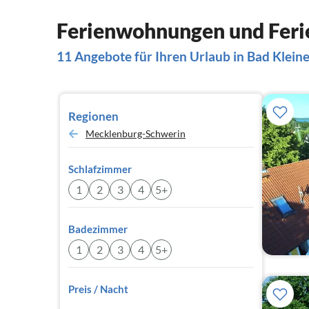
Ferienwohnungen und Ferie
11 Angebote für Ihren Urlaub in Bad Klein
Regionen
Mecklenburg-Schwerin
Schlafzimmer
1
2
3
4
5+
Badezimmer
1
2
3
4
5+
Preis / Nacht