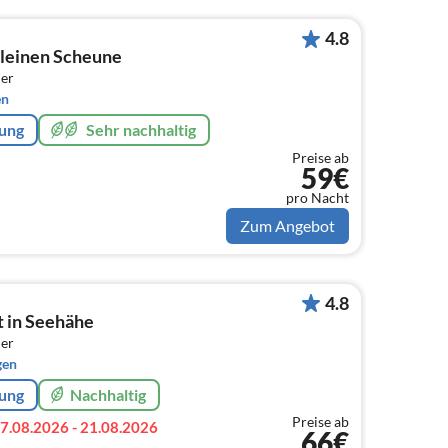
4.8
leinen Scheune
er
en
rung
Sehr nachhaltig
Preise ab
59€
pro Nacht
Zum Angebot
4.8
 in Seehähe
er
gen
rung
Nachhaltig
Preise ab
7.08.2026 - 21.08.2026
66€