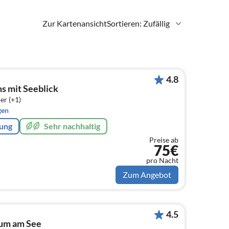
Zur Kartenansicht
Sortieren: Zufällig
4.8
s mit Seeblick
er (+1)
gen
rung
Sehr nachhaltig
Preise ab
75€
pro Nacht
Zum Angebot
4.5
aum am See