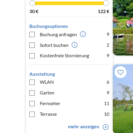
30
€
122
€
Buchungsoptionen
9
Buchung anfragen
2
Sofort buchen
Kostenfreie Stornierung
9
Ausstattung
WLAN
6
Garten
9
Fernseher
11
Terrasse
10
mehr anzeigen