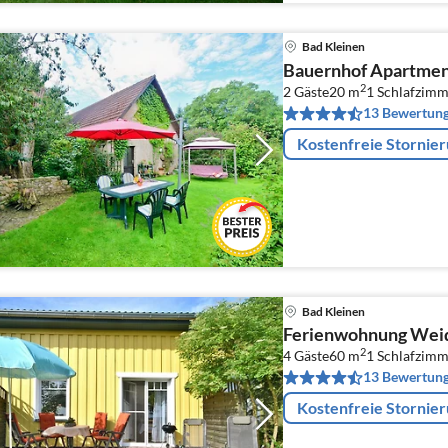
Bad Kleinen
Bauernhof Apartmen
2
2 Gäste
20 m
1
Schlafzimm
13 Bewertun
Kostenfreie Stornie
Bad Kleinen
Ferienwohnung Weid
2
4 Gäste
60 m
1
Schlafzimm
13 Bewertun
Kostenfreie Stornie