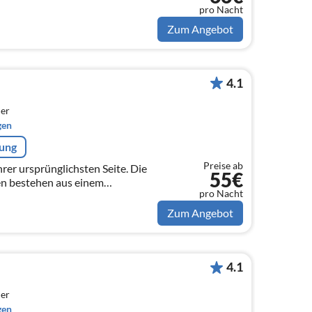
pro Nacht
Zum Angebot
4.1
er
gen
rung
Preise ab
rer ursprünglichsten Seite. Die
55€
n bestehen aus einem
pro Nacht
hlafzimmer mit bequemen
sgestatt...
Zum Angebot
4.1
er
gen