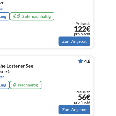
er
gen
rung
Sehr nachhaltig
Preise ab
122€
pro Nacht
Zum Angebot
4.8
ahe Lostener See
er (+1)
gen
rung
Nachhaltig
Preise ab
56€
pro Nacht
Zum Angebot