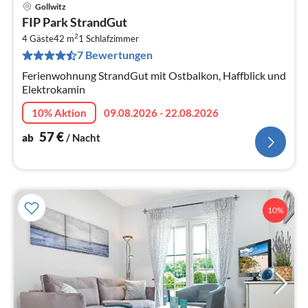
Gollwitz
Pre
FIP Park StrandGut
ab
2
5
4 Gäste
42 m
1
Schlafzimmer
7 Bewertungen
pr
Na
Ferienwohnung StrandGut mit Ostbalkon, Haffblick und
Elektrokamin
10% Aktion
09.08.2026 - 22.08.2026
57
€
ab
/ Nacht
10%