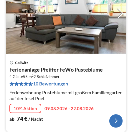
Gollwitz
Pre
Ferienanlage Pfeiffer FeWo Pusteblume
ab
2
7
4 Gäste
55 m
2
Schlafzimmer
10 Bewertungen
pr
Na
Ferienwohnung Pusteblume mit großem Familiengarten
auf der Insel Poel
10% Aktion
09.08.2026 - 22.08.2026
74
€
ab
/ Nacht