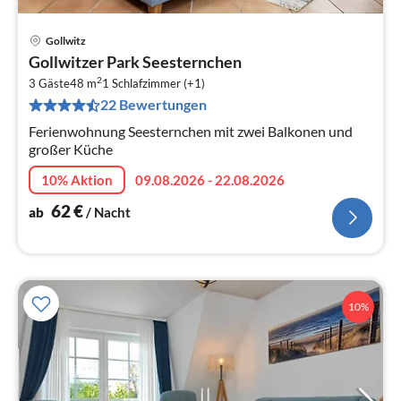
Gollwitz
Pre
Gollwitzer Park Seesternchen
ab
2
6
3 Gäste
48 m
1
Schlafzimmer (+1)
22 Bewertungen
pr
Na
Ferienwohnung Seesternchen mit zwei Balkonen und
großer Küche
10% Aktion
09.08.2026 - 22.08.2026
62
€
ab
/ Nacht
10%