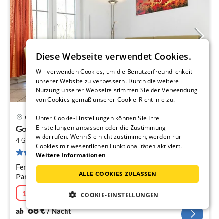
Diese Webseite verwendet Cookies.
Wir verwenden Cookies, um die Benutzerfreundlichkeit
unserer Website zu verbessern. Durch die weitere
Nutzung unserer Webseite stimmen Sie der Verwendung
von Cookies gemäß unserer Cookie-Richtlinie zu.
Gollwitz
Unter Cookie-Einstellungen können Sie Ihre
Pre
Gollwitzer Park Sturmvogel
Einstellungen anpassen oder die Zustimmung
ab
widerrufen. Wenn Sie nicht zustimmen, werden nur
2
6
4 Gäste
46 m
1
Schlafzimmer (+1)
Cookies mit wesentlichen Funktionalitäten aktiviert.
17 Bewertungen
pr
Weitere Informationen
Na
Ferienwohnung Sturmvogel mit Terrasse im Gollwitzer
ALLE COOKIES ZULASSEN
Park
10% Aktion
09.08.2026 - 22.08.2026
COOKIE-EINSTELLUNGEN
68
€
ab
/ Nacht