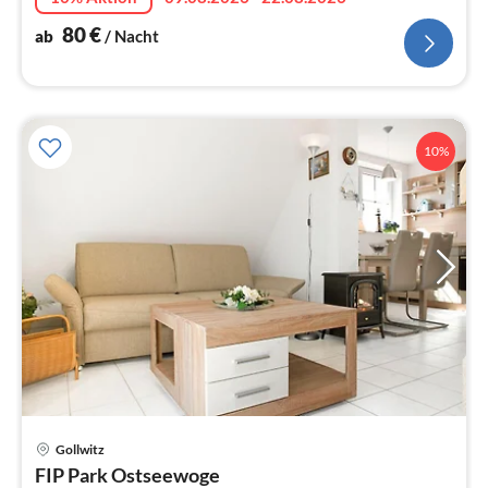
80
€
ab
/ Nacht
10%
Gollwitz
Pre
FIP Park Ostseewoge
ab