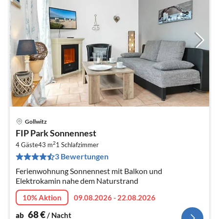
Gollwitz
Pre
FIP Park Sonnennest
ab
2
6
4 Gäste
43 m
1
Schlafzimmer
3 Bewertungen
pr
Na
Ferienwohnung Sonnennest mit Balkon und
Elektrokamin nahe dem Naturstrand
10% Aktion
09.08.2026 - 22.08.2026
68
€
ab
/ Nacht