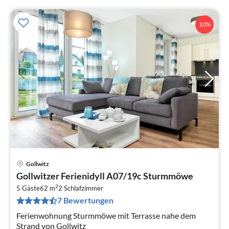
10%
Gollwitz
Pre
Gollwitzer Ferienidyll A07/19c Sturmmöwe
ab
2
8
5 Gäste
62 m
2
Schlafzimmer
7 Bewertungen
pr
Na
Ferienwohnung Sturmmöwe mit Terrasse nahe dem
Strand von Gollwitz