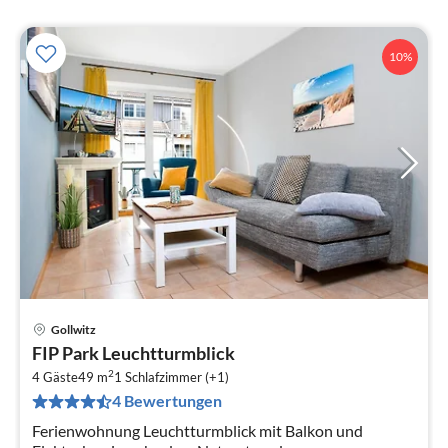
10%
Gollwitz
Pre
FIP Park Leuchtturmblick
ab
2
9
4 Gäste
49 m
1
Schlafzimmer (+1)
4 Bewertungen
pr
Na
Ferienwohnung Leuchtturmblick mit Balkon und