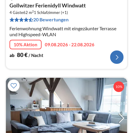
Pre
Gollwitzer Ferienidyll Windwatt
ab
2
8
4 Gäste
62 m
1
Schlafzimmer (+1)
20 Bewertungen
pr
Na
Ferienwohnung Windwatt mit eingezäunter Terrasse
und Highspeed-WLAN
10% Aktion
09.08.2026 - 22.08.2026
80
€
ab
/ Nacht
10%