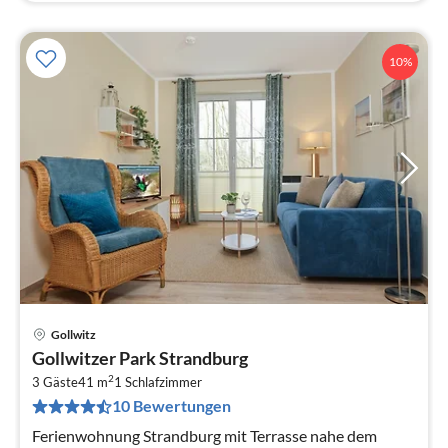
10%
Gollwitz
Pre
Gollwitzer Park Strandburg
ab
2
5
3 Gäste
41 m
1
Schlafzimmer
10 Bewertungen
pr
Na
Ferienwohnung Strandburg mit Terrasse nahe dem