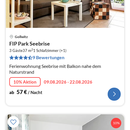
Gollwitz
Pre
FIP Park Seebrise
ab
2
5
3 Gäste
37 m
1
Schlafzimmer (+1)
9 Bewertungen
pr
Na
Ferienwohnung Seebrise mit Balkon nahe dem
Naturstrand
10% Aktion
09.08.2026 - 22.08.2026
57
€
ab
/ Nacht
10%