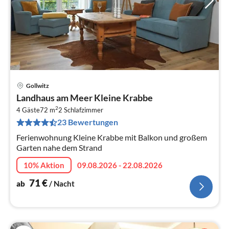
Gollwitz
Pre
Landhaus am Meer Kleine Krabbe
ab
2
7
4 Gäste
72 m
2
Schlafzimmer
23 Bewertungen
pr
Na
Ferienwohnung Kleine Krabbe mit Balkon und großem
Garten nahe dem Strand
10% Aktion
09.08.2026 - 22.08.2026
71
€
ab
/ Nacht