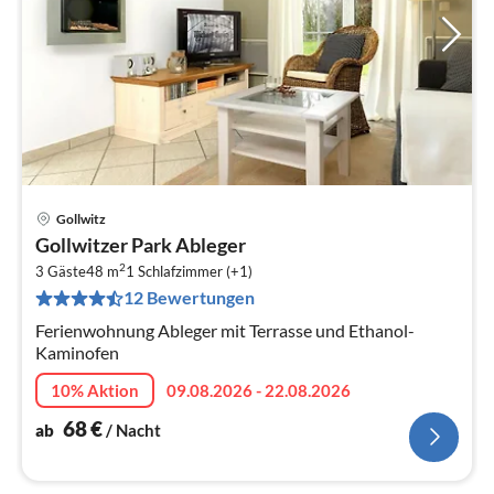
Gollwitz
Pre
Gollwitzer Park Ableger
ab
2
6
3 Gäste
48 m
1
Schlafzimmer (+1)
12 Bewertungen
pr
Na
Ferienwohnung Ableger mit Terrasse und Ethanol-
Kaminofen
10% Aktion
09.08.2026 - 22.08.2026
68
€
ab
/ Nacht