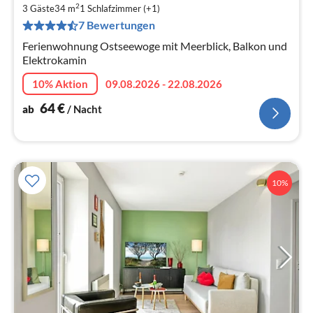
2
6
3 Gäste
34 m
1
Schlafzimmer (+1)
7 Bewertungen
pr
Na
Ferienwohnung Ostseewoge mit Meerblick, Balkon und
Elektrokamin
10% Aktion
09.08.2026 - 22.08.2026
64
€
ab
/ Nacht
10%