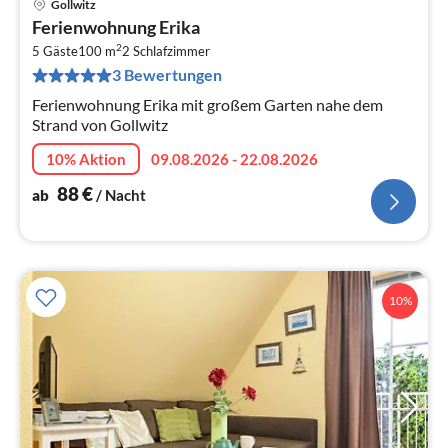
Gollwitz
Pre
Ferienwohnung Erika
ab
2
8
5 Gäste
100 m
2
Schlafzimmer
3 Bewertungen
pr
Na
Ferienwohnung Erika mit großem Garten nahe dem
Strand von Gollwitz
10% Aktion
09.08.2026 - 22.08.2026
88
€
ab
/ Nacht
10%