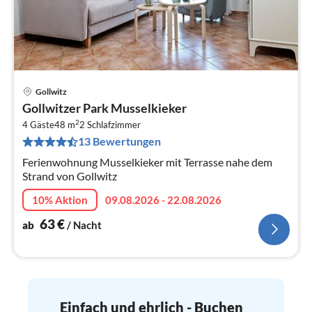
Gollwitz
Pre
Gollwitzer Park Musselkieker
ab
2
6
4 Gäste
48 m
2
Schlafzimmer
13 Bewertungen
pr
Na
Ferienwohnung Musselkieker mit Terrasse nahe dem
Strand von Gollwitz
10% Aktion
09.08.2026 - 22.08.2026
63
€
ab
/ Nacht
Einfach und ehrlich - Buchen