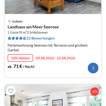
Gollwitz
Pre
Landhaus am Meer Seerose
ab
2
7
5 Gäste
78 m
2
Schlafzimmer
22 Bewertungen
pr
Na
Ferienwohnung Seerose mit Terrasse und großem
Garten
10% Aktion
09.08.2026 - 22.08.2026
71
€
ab
/ Nacht
10%