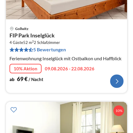
Gollwitz
Pre
FIP Park Inselglück
ab
2
6
4 Gäste
52 m
2
Schlafzimmer
5 Bewertungen
pr
Na
Ferienwohnung Inselglück mit Ostbalkon und Haffblick
10% Aktion
09.08.2026 - 22.08.2026
69
€
ab
/ Nacht
10%