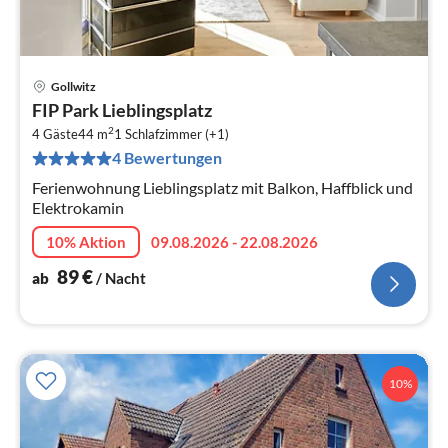
Gollwitz
Pre
FIP Park Lieblingsplatz
ab
2
9
4 Gäste
44 m
1
Schlafzimmer (+1)
4 Bewertungen
pr
Na
Ferienwohnung Lieblingsplatz mit Balkon, Haffblick und
Elektrokamin
10% Aktion
09.08.2026 - 22.08.2026
89
€
ab
/ Nacht
10%