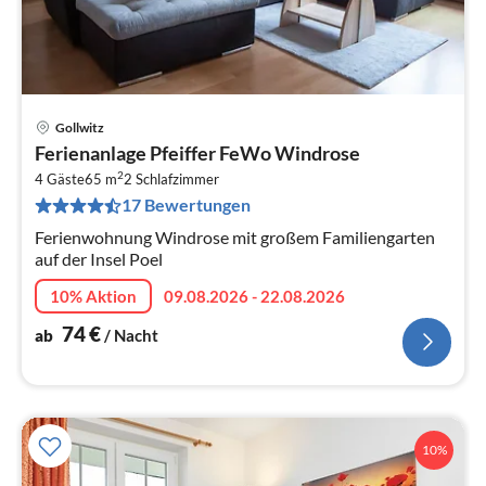
Gollwitz
Pre
Ferienanlage Pfeiffer FeWo Windrose
ab
2
7
4 Gäste
65 m
2
Schlafzimmer
17 Bewertungen
pr
Na
Ferienwohnung Windrose mit großem Familiengarten
auf der Insel Poel
10% Aktion
09.08.2026 - 22.08.2026
74
€
ab
/ Nacht
10%