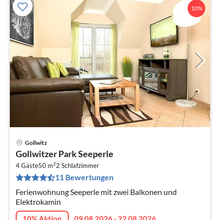
10%
Gollwitz
Pre
Gollwitzer Park Seeperle
ab
2
8
4 Gäste
50 m
2
Schlafzimmer
11 Bewertungen
pr
Na
Ferienwohnung Seeperle mit zwei Balkonen und
Elektrokamin
10% Aktion
09.08.2026 - 22.08.2026