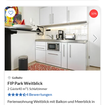
10%
Gollwitz
Pre
FIP Park Weitblick
ab
2
7
2 Gäste
40 m
1
Schlafzimmer
4 Bewertungen
pr
Na
Ferienwohnung Weitblick mit Balkon und Meerblick in