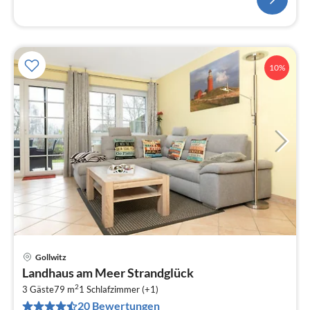
10%
Gollwitz
Pre
Landhaus am Meer Strandglück
ab
2
7
3 Gäste
79 m
1
Schlafzimmer (+1)
20 Bewertungen
pr