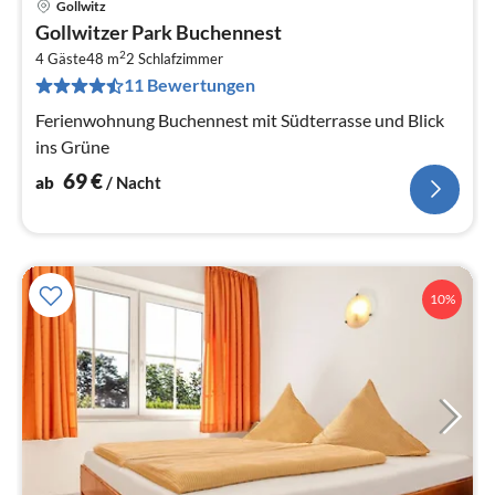
Gollwitz
Pre
Gollwitzer Park Buchennest
ab
2
6
4 Gäste
48 m
2
Schlafzimmer
11 Bewertungen
pr
Na
Ferienwohnung Buchennest mit Südterrasse und Blick
ins Grüne
69
€
ab
/ Nacht
10%