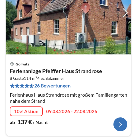
Gollwitz
Pre
Ferienanlage Pfeiffer Haus Strandrose
ab
2
1
8 Gäste
114 m
4
Schlafzimmer
26 Bewertungen
pr
Na
Ferienhaus Haus Strandrose mit großem Familiengarten
nahe dem Strand
10% Aktion
09.08.2026 - 22.08.2026
137
€
ab
/ Nacht