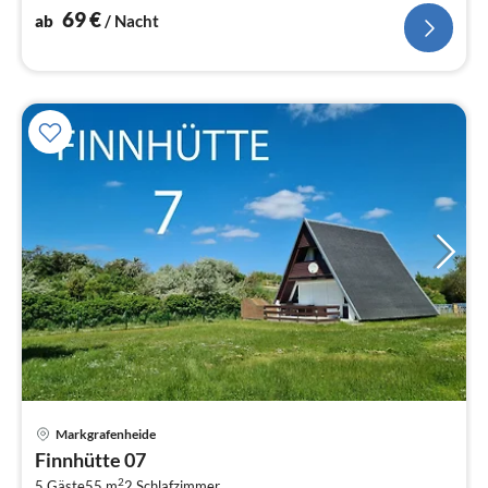
69
€
ab
/ Nacht
Pre
Markgrafenheide
ab
Finnhütte 07
1
2
5 Gäste
55 m
2
Schlafzimmer