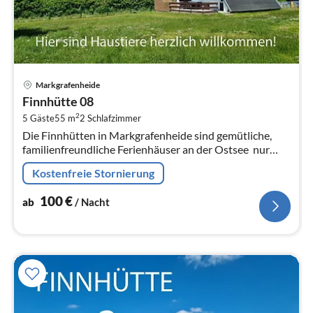
Pre
Markgrafenheide
ab
Finnhütte 08
1
2
5 Gäste
55 m
2
Schlafzimmer
pr
Die Finnhütten in Markgrafenheide sind gemütliche,
Na
familienfreundliche Ferienhäuser an der Ostsee  nur
wenige Meter hinter den Dünen und nur 2 Gehminuten
Kostenfreie Stornierung
vom feinsandigen Strand...
100
€
ab
/ Nacht