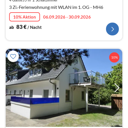
4 Gäste
55 m
2
Schlafzimmer
pr
3 Zi.-Ferienwohnung mit WLAN im 1. OG - MH6
Na
10% Aktion
06.09.2026 - 30.09.2026
83
€
ab
/ Nacht
10%