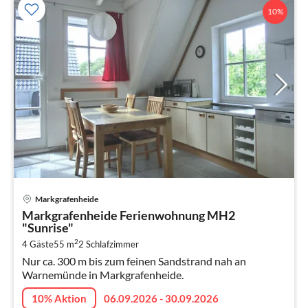
10%
Pre
Markgrafenheide
ab
Markgrafenheide Ferienwohnung MH2
8
"Sunrise"
pr
2
4 Gäste
55 m
2
Schlafzimmer
Na
Nur ca. 300 m bis zum feinen Sandstrand nah an
Warnemünde in Markgrafenheide.
10% Aktion
06.09.2026 - 30.09.2026