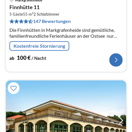
Markgrafenheide
Pre
Finnhütte 11
ab
2
1
5 Gäste
55 m
2
Schlafzimmer
147 Bewertungen
pr
Na
Die Finnhütten in Markgrafenheide sind gemütliche,
familienfreundliche Ferienhäuser an der Ostsee  nur
wenige Meter hinter den Dünen und nur 2 Gehminuten
Kostenfreie Stornierung
vom feinsandigen Strand...
100
€
ab
/ Nacht