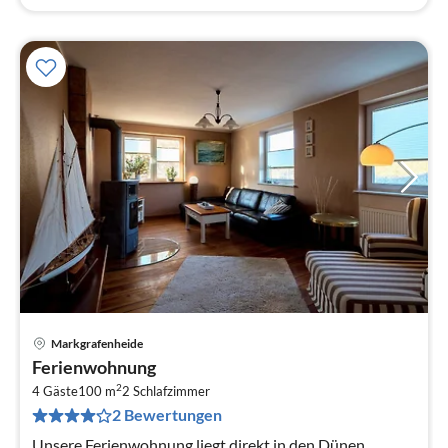
Markgrafenheide
Pre
Ferienwohnung
ab
2
1
4 Gäste
100 m
2
Schlafzimmer
2 Bewertungen
pr
Na
Unsere Ferienwohnung liegt direkt in den Dünen