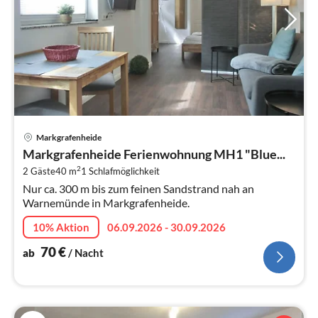
Pre
Markgrafenheide
ab
Markgrafenheide Ferienwohnung MH1 "Blue...
7
2
2 Gäste
40 m
1
Schlafmöglichkeit
pr
Nur ca. 300 m bis zum feinen Sandstrand nah an
Na
Warnemünde in Markgrafenheide.
10% Aktion
06.09.2026 - 30.09.2026
70
€
ab
/ Nacht