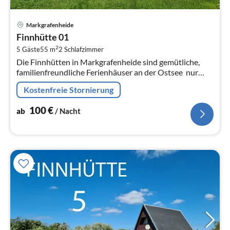
Pre
Markgrafenheide
ab
Finnhütte 01
1
2
5 Gäste
55 m
2
Schlafzimmer
pr
Die Finnhütten in Markgrafenheide sind gemütliche,
Na
familienfreundliche Ferienhäuser an der Ostsee  nur
wenige Meter hinter den Dünen und nur 2 Gehminuten
Kostenfreie Stornierung
vom feinsandigen Strand...
100
€
ab
/ Nacht