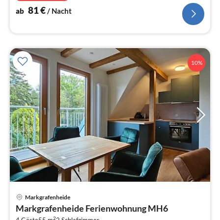
81
€
ab
/ Nacht
10%
Pre
Markgrafenheide
ab
Markgrafenheide Ferienwohnung MH6
8
2