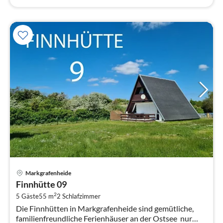
Pre
Markgrafenheide
ab
Finnhütte 09
1
2
5 Gäste
55 m
2
Schlafzimmer
pr
Die Finnhütten in Markgrafenheide sind gemütliche,
Na
familienfreundliche Ferienhäuser an der Ostsee  nur