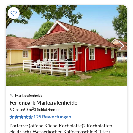
Markgrafenheide
Pre
Ferienpark Markgrafenheide
ab
2
5
6 Gäste
60 m
3
Schlafzimmer
125 Bewertungen
pr
Na
Parterre: (offene Küche(Kochplatte(2 Kochplatten,
elektrisch), Wasserkocher, Kaffeemaschine(Filter),