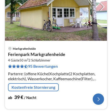
Markgrafenheide
Pre
Ferienpark Markgrafenheide
ab
2
4
4 Gäste
50 m
2
Schlafzimmer
95 Bewertungen
pr
Na
Parterre: (offene Küche(Kochplatte(2 Kochplatten,
elektrisch), Wasserkocher, Kaffeemaschine(Filter),
Kühlschrank), Wohn/Esszimmer(TV(Satellit), Esstisch,
Kostenfreie Stornierung
Sitzecke, Radio)
39
€
ab
/ Nacht