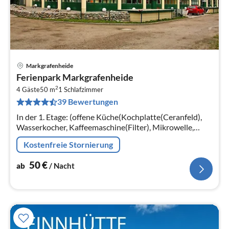
Markgrafenheide
Pre
Ferienpark Markgrafenheide
ab
2
5
4 Gäste
50 m
1
Schlafzimmer
39 Bewertungen
pr
Na
In der 1. Etage: (offene Küche(Kochplatte(Ceranfeld),
Wasserkocher, Kaffeemaschine(Filter), Mikrowelle,
Spülmaschine, Kühl-/Gefrierkombination)
Kostenfreie Stornierung
50
€
ab
/ Nacht