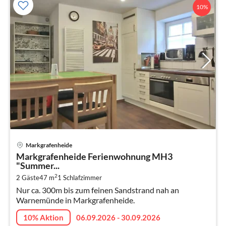
10%
Pre
Markgrafenheide
ab
Markgrafenheide Ferienwohnung MH3
7
"Summer...
pr
2
2 Gäste
47 m
1
Schlafzimmer
Na
Nur ca. 300m bis zum feinen Sandstrand nah an
Warnemünde in Markgrafenheide.
10% Aktion
06.09.2026 - 30.09.2026