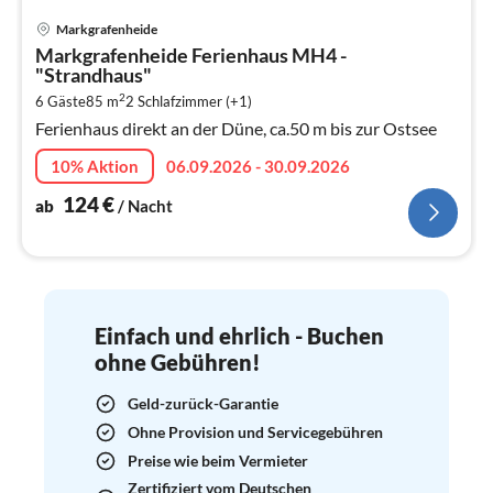
Pre
Markgrafenheide
ab
Markgrafenheide Ferienhaus MH4 -
1
"Strandhaus"
pr
2
6 Gäste
85 m
2
Schlafzimmer (+1)
Na
Ferienhaus direkt an der Düne, ca.50 m bis zur Ostsee
10% Aktion
06.09.2026 - 30.09.2026
124
€
ab
/ Nacht
Einfach und ehrlich - Buchen
ohne Gebühren!
Geld-zurück-Garantie
Ohne Provision und Servicegebühren
Preise wie beim Vermieter
Zertifiziert vom Deutschen