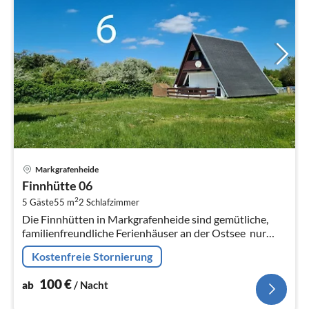
Pre
Markgrafenheide
ab
Finnhütte 06
1
2
5 Gäste
55 m
2
Schlafzimmer
pr
Die Finnhütten in Markgrafenheide sind gemütliche,
Na
familienfreundliche Ferienhäuser an der Ostsee  nur
wenige Meter hinter den Dünen und nur 2 Gehminuten
Kostenfreie Stornierung
vom feinsandigen Strand...
100
€
ab
/ Nacht