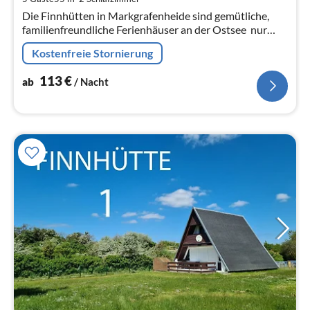
pr
Die Finnhütten in Markgrafenheide sind gemütliche,
Na
familienfreundliche Ferienhäuser an der Ostsee  nur
wenige Meter hinter den Dünen und nur 2 Gehminuten
Kostenfreie Stornierung
vom feinsandigen Strand...
113
€
ab
/ Nacht