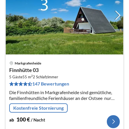
Markgrafenheide
Pre
Finnhütte 03
ab
2
1
5 Gäste
55 m
2
Schlafzimmer
147 Bewertungen
pr
Na
Die Finnhütten in Markgrafenheide sind gemütliche,
familienfreundliche Ferienhäuser an der Ostsee  nur
wenige Meter hinter den Dünen und nur 2 Gehminuten
Kostenfreie Stornierung
vom feinsandigen Strand...
100
€
ab
/ Nacht