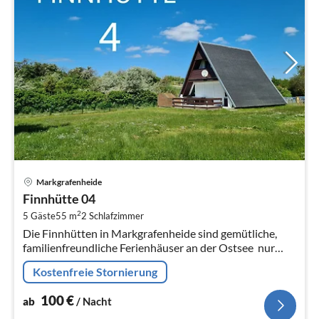
Pre
Markgrafenheide
ab
Finnhütte 04
1
2
5 Gäste
55 m
2
Schlafzimmer
pr
Die Finnhütten in Markgrafenheide sind gemütliche,
Na
familienfreundliche Ferienhäuser an der Ostsee  nur
wenige Meter hinter den Dünen und nur 2 Gehminuten
Kostenfreie Stornierung
vom feinsandigen Strand...
100
€
ab
/ Nacht