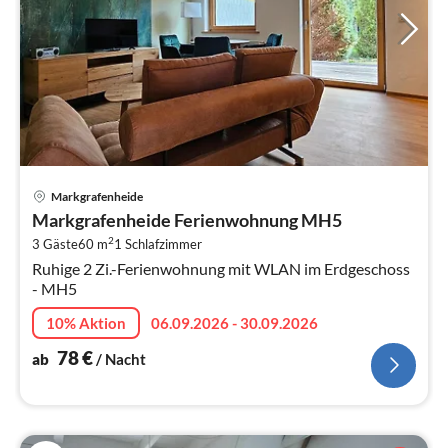
Pre
Markgrafenheide
ab
Markgrafenheide Ferienwohnung MH5
7
2
3 Gäste
60 m
1
Schlafzimmer
pr
Ruhige 2 Zi.-Ferienwohnung mit WLAN im Erdgeschoss
Na
- MH5
10% Aktion
06.09.2026 - 30.09.2026
78
€
ab
/ Nacht