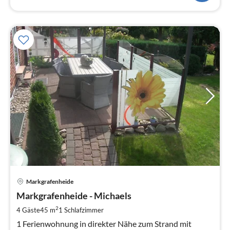
Pre
Markgrafenheide
ab
4
Markgrafenheide - Michaels
pr
2
4 Gäste
45 m
1
Schlafzimmer
Na
1 Ferienwohnung in direkter Nähe zum Strand mit