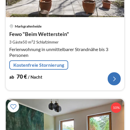
Pre
Markgrafenheide
ab
7
Fewo "Beim Wetterstein"
pr
2
3 Gäste
50 m
2
Schlafzimmer
Na
Ferienwohnung in unmittelbarer Strandnähe bis 3
Personen
Kostenfreie Stornierung
70
€
ab
/ Nacht
10%