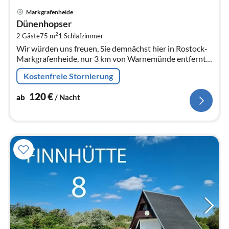
Pre
Markgrafenheide
ab
Dünenhopser
1
2
2 Gäste
75 m
1
Schlafzimmer
pr
Wir würden uns freuen, Sie demnächst hier in Rostock-
Na
Markgrafenheide, nur 3 km von Warnemünde entfernt,
begrüssen zu dürfen.
Kostenfreie Stornierung
120
€
ab
/ Nacht