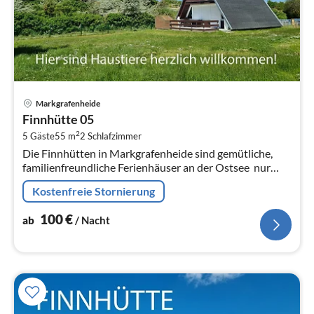
Pre
Markgrafenheide
ab
Finnhütte 05
1
2
5 Gäste
55 m
2
Schlafzimmer
pr
Die Finnhütten in Markgrafenheide sind gemütliche,
Na
familienfreundliche Ferienhäuser an der Ostsee  nur
wenige Meter hinter den Dünen und nur 2 Gehminuten
Kostenfreie Stornierung
vom feinsandigen Strand...
100
€
ab
/ Nacht