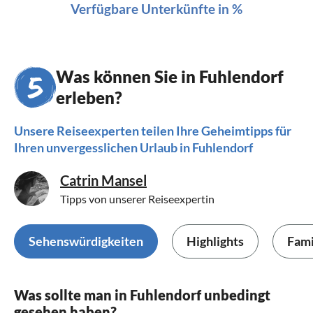
Verfügbare Unterkünfte in %
Was können Sie in Fuhlendorf
erleben?
Unsere Reiseexperten teilen Ihre Geheimtipps für
Ihren unvergesslichen Urlaub in Fuhlendorf
Catrin Mansel
Tipps von unserer Reiseexpertin
Sehenswürdigkeiten
Highlights
Fami
Was sollte man in Fuhlendorf unbedingt
gesehen haben?