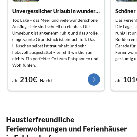
Unvergesslicher Urlaub in wunderschönem Ferienhaus
Top Lage – das Meer und viele wunderschöne
Das Ferienh
Ausflugsziele sind schnell erreichbar. Die
Die Lage is
Umgebung ist angenehm ruhig und das große,
ruhig ist 
eingezäunte Grundstück ist einfach toll. Das
Bodden entf
Häuschen selbst ist traumhaft und sehr
Gerade für 
liebevoll ausgestattet – es fehlt wirklich an
Ferienwohnu
nichts. Ein perfekter Ort zum Entspannen und
geräumig un
Wohlfühlen.
Die Ausstat
210€
101
Eine kleine Anmerkung habe ich dennoch: Im
Wünsche of
ab
Nacht
ab
kleineren Schlafzimmer hätte ich mir
gepflegt.
persönlich noch eine Ablagemöglichkeit oder
einige Kleiderhaken für Kleidung gewünscht.
Wir haben d
können die
Ansonsten rundum ein wunderbarer
uneingesch
Aufenthalt – wir kommen gerne wieder! ?
und trotzd
Haustierfreundliche
Die Vermieter waren sehr freundlich und
wie Zingst 
Ferienwohnungen und Ferienhäuser
standen für Fragen immer zur Verfügung!
genau richt