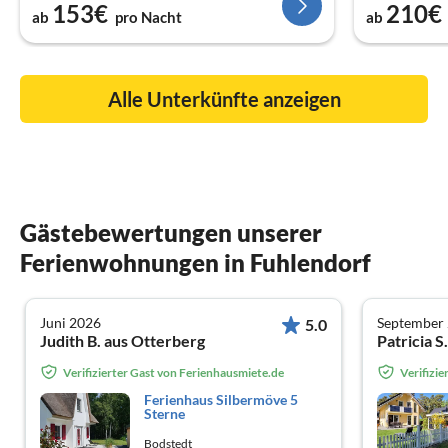
153€
210€
ab
pro Nacht
ab
Alle Unterkünfte anzeigen
Gästebewertungen unserer
Ferienwohnungen in Fuhlendorf
Juni 2026
September
5.0
Judith B. aus Otterberg
Patricia S
Verifizierter Gast von Ferienhausmiete.de
Verifizi
Ferienhaus Silbermöve 5
Sterne
Bodstedt