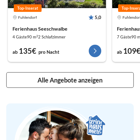
Top-Inserat
Top-Inser
5,0
Fuhlendorf
Fuhlendor
Ferienhaus Seeschwalbe
Ferienhau
2
4 Gäste
90 m
2
Schlafzimmer
7 Gäste
90 
135€
109
ab
pro Nacht
ab
Alle Angebote anzeigen