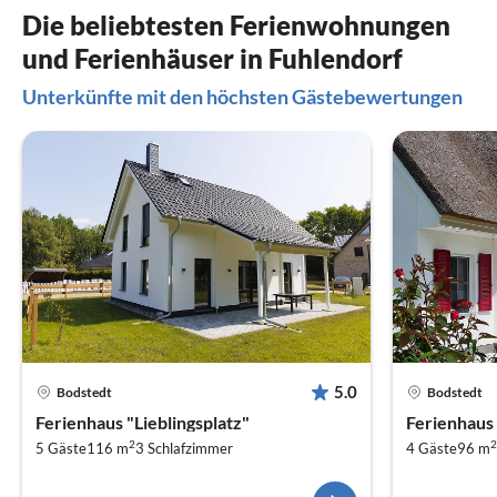
Die beliebtesten Ferienwohnungen
und Ferienhäuser in Fuhlendorf
Unterkünfte mit den höchsten Gästebewertungen
5.0
Bodstedt
Bodstedt
Ferienhaus "Lieblingsplatz"
Ferienhaus
2
2
5 Gäste
116 m
3
Schlafzimmer
4 Gäste
96 m