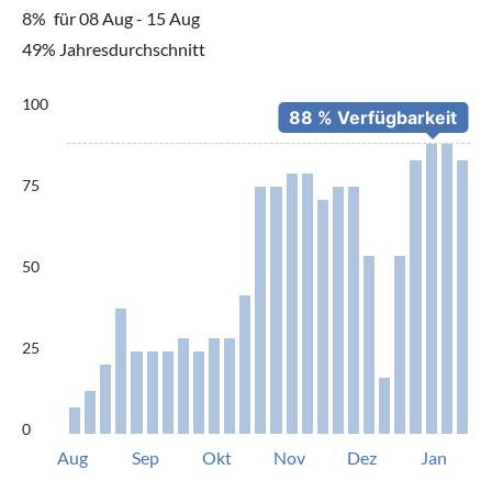
8%
für 08 Aug - 15 Aug
49% Jahresdurchschnitt
100
75
50
25
0
Aug
Sep
Okt
Nov
Dez
Jan