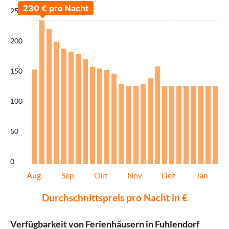
250
200
150
100
50
0
Aug
Sep
Okt
Nov
Dez
Jan
Durchschnittspreis pro Nacht in €
Verfügbarkeit von Ferienhäusern in Fuhlendorf