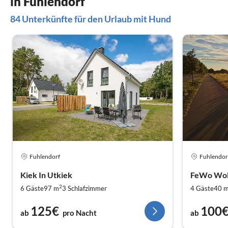
in Fuhlendorf
Wir kommen
84 Unterkünfte für den Urlaub mit Hund
Fuhlendorf
Fuhlendor
Kiek In Utkiek
FeWo Woll
2
6 Gäste
97 m
3
Schlafzimmer
4 Gäste
40 
125€
100
ab
pro Nacht
ab