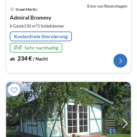
8 km von Rövershagen
Pre
Graal-Müritz
ab
2
Admiral Brommy
pr
2
6 Gäste
130 m
3
Schlafzimmer
Na
Kostenfreie Stornierung
Sehr nachhaltig
234
€
ab
/ Nacht