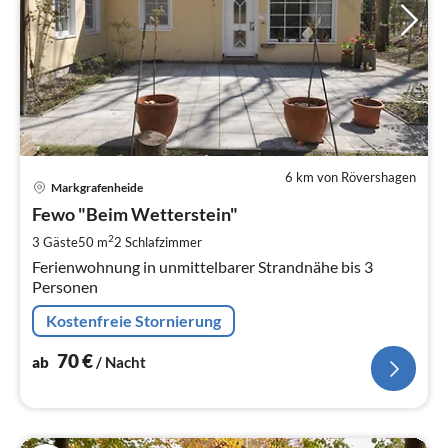
6 km von Rövershagen
Pre
Markgrafenheide
ab
7
Fewo "Beim Wetterstein"
pr
2
3 Gäste
50 m
2
Schlafzimmer
Na
Ferienwohnung in unmittelbarer Strandnähe bis 3
Personen
Kostenfreie Stornierung
70
€
ab
/ Nacht