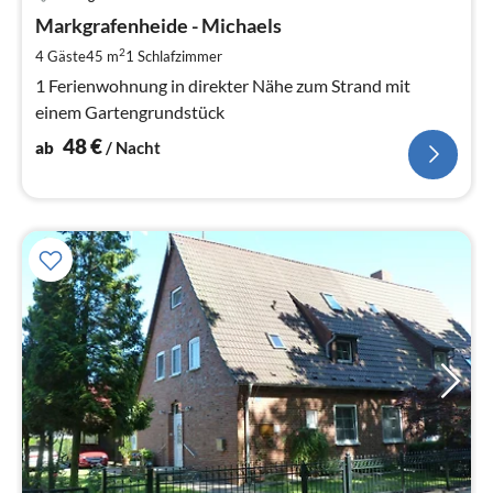
ab
4
Markgrafenheide - Michaels
pr
2
4 Gäste
45 m
1
Schlafzimmer
Na
1 Ferienwohnung in direkter Nähe zum Strand mit
einem Gartengrundstück
48
€
ab
/ Nacht