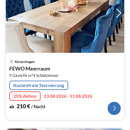
Pre
Rövershagen
ab
FEWO Meerraum
2
2
9 Gäste
96 m
4
Schlafzimmer
pr
Na
Kostenfreie Stornierung
20% Aktion
23.08.2026 - 31.08.2026
210
€
ab
/ Nacht