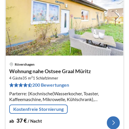
Rövershagen
Pre
Wohnung nahe Ostsee Graal Müritz
ab
2
3
4 Gäste
35 m
1
Schlafzimmer
200 Bewertungen
pr
Na
Parterre: (Kochnische(Wasserkocher, Toaster,
Kaffeemaschine, Mikrowelle, Kühlschrank),
Wohn-/Schlafzimmer(Doppelschlafcouch(160 x 200
Kostenfreie Stornierung
cm)
37
€
ab
/ Nacht