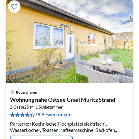
Rövershagen
Pre
Wohnung nahe Ostsee Graal Müritz Strand
ab
2
3
2 Gäste
25 m
1
Schlafzimmer
79 Bewertungen
pr
Na
Parterre: (Kochnische(Kochplatte(elektrisch),
Wasserkocher, Toaster, Kaffeemaschine, Backofen,
Mikrowelle, Kühlschrank), Wohn-/Schlafzimmer(2x