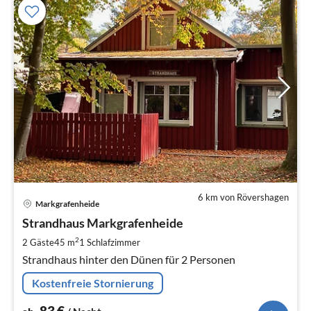
6 km von Rövershagen
Pre
Markgrafenheide
ab
8
Strandhaus Markgrafenheide
pr
2
2 Gäste
45 m
1
Schlafzimmer
Na
Strandhaus hinter den Dünen für 2 Personen
Kostenfreie Stornierung
83
€