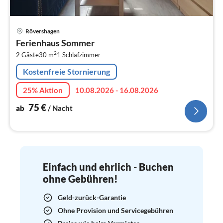
Pre
Rövershagen
ab
Ferienhaus Sommer
7
2
2 Gäste
30 m
1
Schlafzimmer
pr
Na
Kostenfreie Stornierung
25% Aktion
10.08.2026 - 16.08.2026
75
€
ab
/ Nacht
Einfach und ehrlich - Buchen
ohne Gebühren!
Geld-zurück-Garantie
Ohne Provision und Servicegebühren