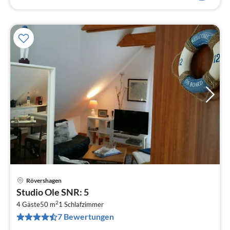
Rövershagen
Pre
Studio Ole SNR: 5
ab
2
6
4 Gäste
50 m
1
Schlafzimmer
7 Bewertungen
pr
Na