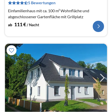
pr
5 Bewertungen
Na
Einfamilienhaus mit ca. 100 m² Wohnfläche und
abgeschlossener Gartenfläche mit Grillplatz
111
€
ab
/ Nacht