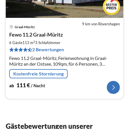
9 km von Rövershagen
Graal-Müritz
Pre
Fewo 11.2 Graal-Müritz
ab
1
2
6 Gäste
113 m
3
Schlafzimmer
pr
2 Bewertungen
Na
Fewo 11.2 Graal-Müritz, Ferienwohnung in Graal-
Müritz an der Ostsee, 109qm, für 6 Personen, 3
Schlafzimmer mit SAT-TV, großzügiger Wohnbereich
Kostenfreie Stornierung
Sauna und Balkonterrasse
111
€
ab
/ Nacht
Gästebewertungen unserer