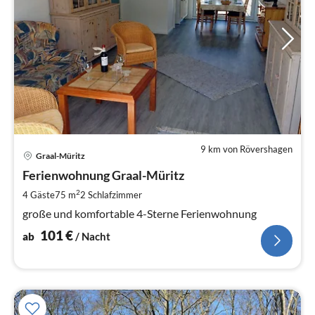
9 km von Rövershagen
Pre
Graal-Müritz
ab
1
Ferienwohnung Graal-Müritz
pr
2
4 Gäste
75 m
2
Schlafzimmer
Na
große und komfortable 4-Sterne Ferienwohnung
101
€
ab
/ Nacht