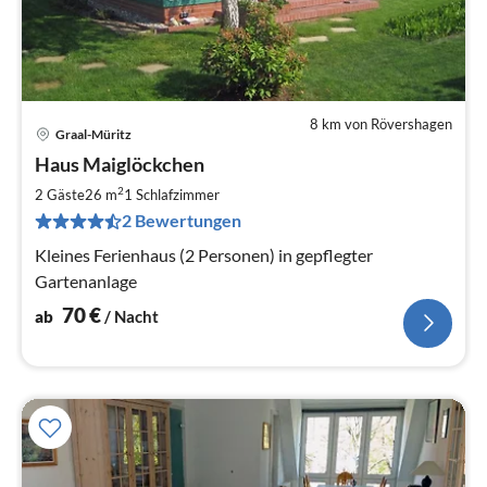
8 km von Rövershagen
Graal-Müritz
Pre
Haus Maiglöckchen
ab
7
2
2 Gäste
26 m
1
Schlafzimmer
pr
2 Bewertungen
Na
Kleines Ferienhaus (2 Personen) in gepflegter
Gartenanlage
70
€
ab
/ Nacht