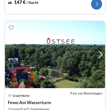
Rhododendron Park
147
€
ab
/ Nacht
9 km von Rövershagen
Pre
Graal-Müritz
ab
9
Fewo Am Wasserturm
pr
2
2 Gäste
50 m
1
Schlafzimmer