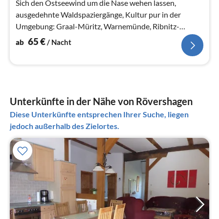
Sich den Ostseewind um die Nase wehen lassen,
ausgedehnte Waldspaziergänge, Kultur pur in der
Umgebung: Graal-Müritz, Warnemünde, Ribnitz-
Damgarten, Fischland Darss, Schloss...
65
€
ab
/ Nacht
Unterkünfte in der Nähe von Rövershagen
Diese Unterkünfte entsprechen Ihrer Suche, liegen
jedoch außerhalb des Zielortes.