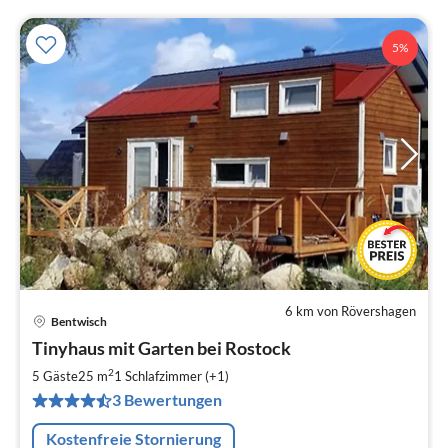
5%
6 km von Rövershagen
Bentwisch
Pre
Tinyhaus mit Garten bei Rostock
ab
6
2
5 Gäste
25 m
1
Schlafzimmer (+1)
pr
3 Bewertungen
Na
Kostenfreie Stornierung