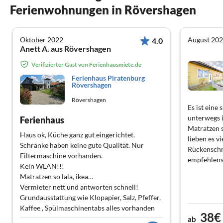
Ferienwohnungen in Rövershagen
Oktober 2022
August 20
4.0
Anett A. aus Rövershagen
Verifizierter Gast von Ferienhausmiete.de
Ferienhaus Piratenburg
Rövershagen
Rövershagen
Es ist ein
unterwegs is
Ferienhaus
Matratzen s
Haus ok, Küche ganz gut eingerichtet.
lieben es vi
Schränke haben keine gute Qualität. Nur
Rückenschm
Filtermaschine vorhanden.
empfehlen
Kein WLAN!!!
Matratzen so lala, ikea…
Vermieter nett und antworten schnell!
Grundausstattung wie Klopapier, Salz, Pfeffer,
Kaffee , Spülmaschinentabs alles vorhanden
38€
ab