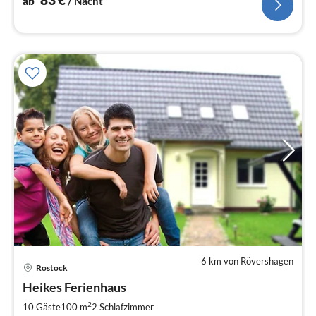
ab
/ Nacht
6 km von Rövershagen
Rostock
Pre
Heikes Ferienhaus
ab
1
2
10 Gäste
100 m
2
Schlafzimmer