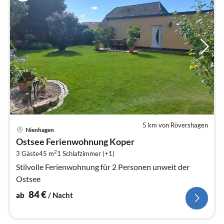
5 km von Rövershagen
Pre
Nienhagen
ab
Ostsee Ferienwohnung Koper
8
2
3 Gäste
45 m
1
Schlafzimmer (+1)
pr
Na
Stilvolle Ferienwohnung für 2 Personen unweit der
Ostsee
84
€
ab
/ Nacht