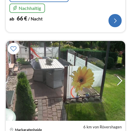
Nachhaltig
66
€
ab
/ Nacht
6 km von Rövershagen
Pre
Markgrafenheide