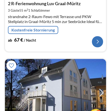
6
2 R-Ferienwohnung Luv Graal-Müritz
pr
2
3 Gäste
55 m
1
Schlafzimmer
Na
strandnahe 2-Raum-Fewo mit Terrasse und PKW
Stellplatz in Graal-Müritz 5 min zur Seebrücke Ideal für
2 Erwachsende und 2 kleine Kinder. inkl.PKW Stellplatz.
Kostenfreie Stornierung
67
€
ab
/ Nacht