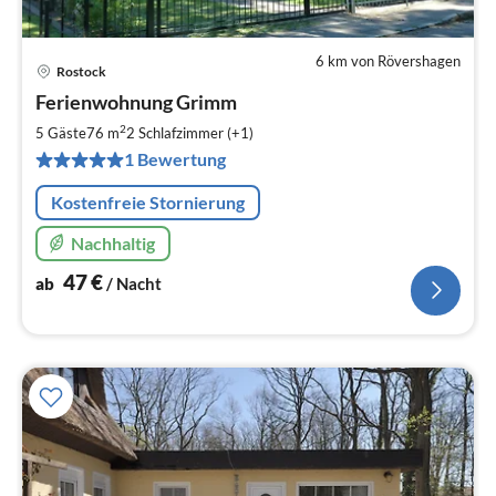
6 km von Rövershagen
Rostock
Pre
Ferienwohnung Grimm
ab
4
2
5 Gäste
76 m
2
Schlafzimmer (+1)
pr
1 Bewertung
Na
Kostenfreie Stornierung
Nachhaltig
47
€
ab
/ Nacht