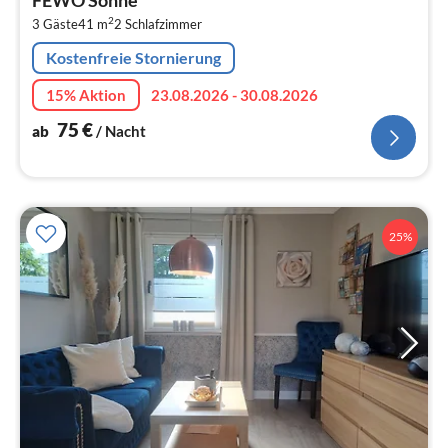
FEWO Sonne
7
2
3 Gäste
41 m
2
Schlafzimmer
pr
Na
Kostenfreie Stornierung
15% Aktion
23.08.2026 - 30.08.2026
75
€
ab
/ Nacht
25%