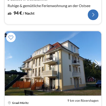
Na
Ruhige & gemütliche Ferienwohnung an der Ostsee
94
€
ab
/ Nacht
9 km von Rövershagen
Pre
Graal-Müritz
ab