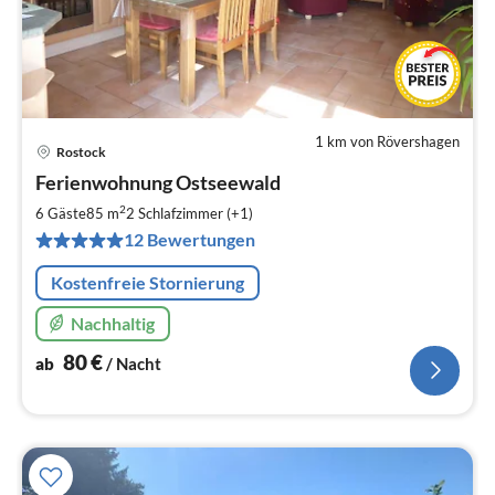
1 km von Rövershagen
Rostock
Pre
Ferienwohnung Ostseewald
ab
8
2
6 Gäste
85 m
2
Schlafzimmer (+1)
pr
12 Bewertungen
Na
Kostenfreie Stornierung
Nachhaltig
80
€
ab
/ Nacht