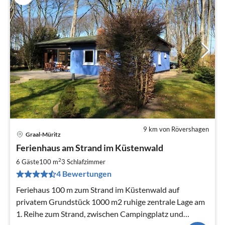
9 km von Rövershagen
Graal-Müritz
Pre
Ferienhaus am Strand im Küstenwald
ab
1
2
6 Gäste
100 m
3
Schlafzimmer
pr
4 Bewertungen
Na
Feriehaus 100 m zum Strand im Küstenwald auf
privatem Grundstück 1000 m2 ruhige zentrale Lage am
1. Reihe zum Strand, zwischen Campingplatz und