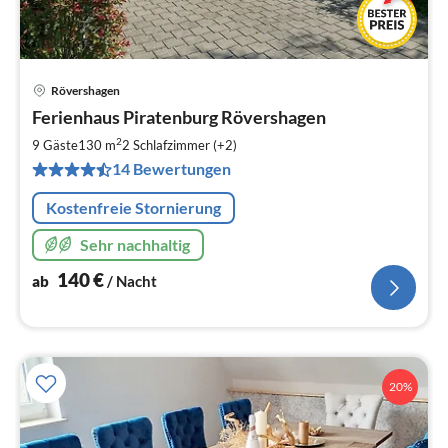
Rövershagen
Pre
Ferienhaus Piratenburg Rövershagen
ab
1
2
9 Gäste
130 m
2
Schlafzimmer (+2)
pr
14 Bewertungen
Na
Kostenfreie Stornierung
Sehr nachhaltig
140
€
ab
/ Nacht
20%