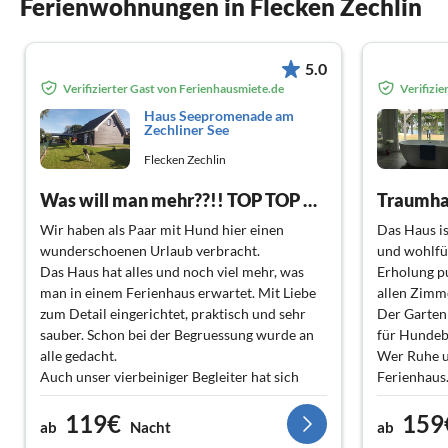
Ferienwohnungen in Flecken Zechlin
5.0
Verifizierter Gast von Ferienhausmiete.de
Verifizi
Haus Seepromenade am
Zechliner See
Flecken Zechlin
Was will man mehr??!! TOP TOP TOP
Traumha
Wir haben als Paar mit Hund hier einen
Das Haus is
wunderschoenen Urlaub verbracht.
und wohlfü
Das Haus hat alles und noch viel mehr, was
Erholung pu
man in einem Ferienhaus erwartet. Mit Liebe
allen Zimme
zum Detail eingerichtet, praktisch und sehr
Der Garten
sauber. Schon bei der Begruessung wurde an
für Hundebe
alle gedacht.
Wer Ruhe un
Auch unser vierbeiniger Begleiter hat sich
Ferienhaus
rund um wohlgefuehlt, konnte er sich dank
119€
159
des vollkommen umzaeunten Gartens
ab
Nacht
ab
vollkommen frei bewegen.