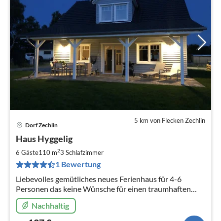
5 km von Flecken Zechlin
Dorf Zechlin
Pre
Haus Hyggelig
ab
1
2
6 Gäste
110 m
3
Schlafzimmer
pr
1 Bewertung
Na
Liebevolles gemütliches neues Ferienhaus für 4-6
Personen das keine Wünsche für einen traumhaften
Urlaub offen lässt.
Nachhaltig