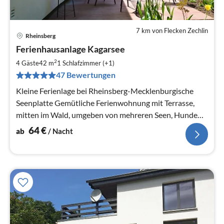
7 km von Flecken Zechlin
Rheinsberg
Pre
Ferienhausanlage Kagarsee
ab
6
2
4 Gäste
42 m
1
Schlafzimmer (+1)
pr
47 Bewertungen
Na
Kleine Ferienlage bei Rheinsberg-Mecklenburgische
Seenplatte Gemütliche Ferienwohnung mit Terrasse,
mitten im Wald, umgeben von mehreren Seen, Hunde
erlaubt, WLAN, Kanu, Grill
64
€
ab
/ Nacht