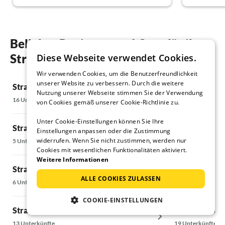
Bis zum See sind es nur ein paar Schritte, das
Wasser war sehr angenehm und hat eine sehr
gute Waaerqualitaet. Wir waren viel
schwimmen, Kanu fahren (am Haus
Beliebte Regionen und Orte für ihren
vorhanden), wandern, Pilze suchen und finden
Strandurlaub in Flecken Zechlin
Diese Webseite verwendet Cookies.
;-) und vieles mehr.
Alles in allem war das ein fantastischer Urlaub
Wir verwenden Cookies, um die Benutzerfreundlichkeit
im Haus Seepromenade, das wir
unserer Website zu verbessern. Durch die weitere
Strandurlaub in Alt Schwerin
Strandurlaub
uneingeschraenkt weiter empfehlen und
Nutzung unserer Webseite stimmen Sie der Verwendung
16 Unterkünfte
5 Unterkünfte
schon jetzt fest fuer naechstes Jahr wieder
von Cookies gemäß unserer Cookie-Richtlinie zu.
gebucht haben.
Unter Cookie-Einstellungen können Sie Ihre
Strandurlaub in Blankenförde
Strandurlaub
Einstellungen anpassen oder die Zustimmung
widerrufen. Wenn Sie nicht zustimmen, werden nur
5 Unterkünfte
7 Unterkünfte
Cookies mit wesentlichen Funktionalitäten aktiviert.
Weitere Informationen
Strandurlaub in Diemitz
Strandurlaub
ALLE COOKIES ZULASSEN
6 Unterkünfte
9 Unterkünfte
COOKIE-EINSTELLUNGEN
Strandurlaub in Fünfseen
Strandurlaub 
13 Unterkünfte
19 Unterkünfte