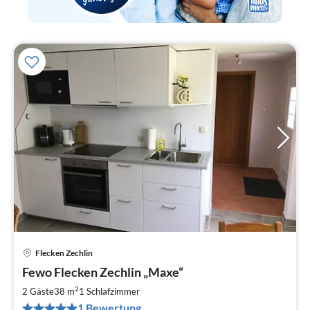
Flecken Zechlin
Pre
Fewo Flecken Zechlin „Maxe“
ab
6
2
2 Gäste
38 m
1
Schlafzimmer
pr
1 Bewertung