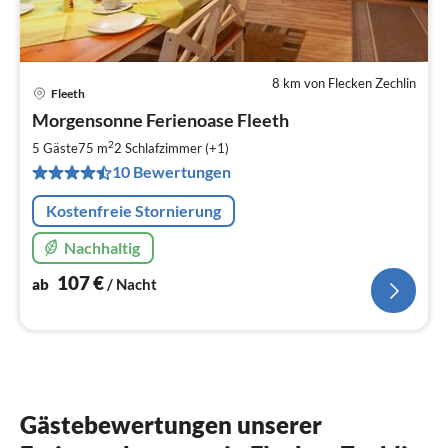
8 km von Flecken Zechlin
Fleeth
Pre
Morgensonne Ferienoase Fleeth
ab
1
2
5 Gäste
75 m
2
Schlafzimmer (+1)
pr
10 Bewertungen
Na
Kostenfreie Stornierung
Nachhaltig
107
€
ab
/ Nacht
Gästebewertungen unserer