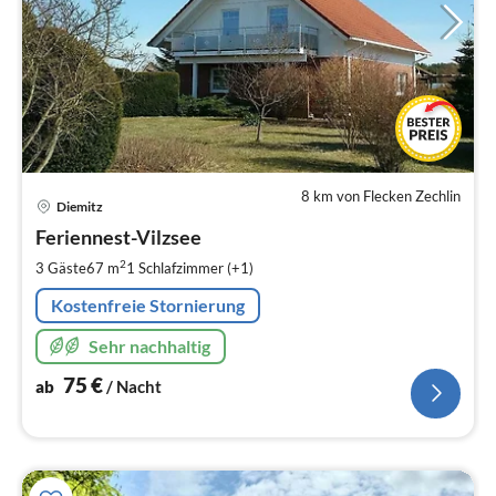
8 km von Flecken Zechlin
Pre
Diemitz
ab
7
Feriennest-Vilzsee
pr
2
3 Gäste
67 m
1
Schlafzimmer (+1)
Na
Kostenfreie Stornierung
Sehr nachhaltig
75
€
ab
/ Nacht