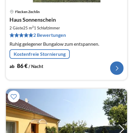
Flecken Zechlin
Pre
Haus Sonnenschein
ab
8
2
2 Gäste
25 m
1
Schlafzimmer
pr
2 Bewertungen
Na
Ruhig gelegener Bungalow zum entspannen.
Kostenfreie Stornierung
86
€
ab
/ Nacht