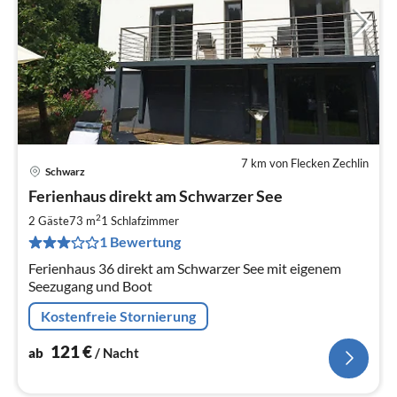
7 km von Flecken Zechlin
Schwarz
Pre
Ferienhaus direkt am Schwarzer See
ab
1
2
2 Gäste
73 m
1
Schlafzimmer
pr
1 Bewertung
Na
Ferienhaus 36 direkt am Schwarzer See mit eigenem
Seezugang und Boot
Kostenfreie Stornierung
121
€
ab
/ Nacht