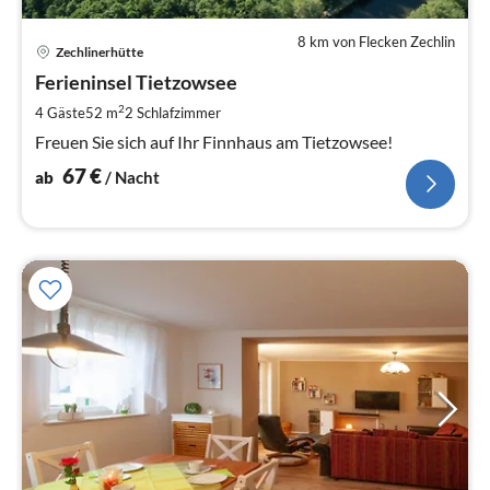
8 km von Flecken Zechlin
Pre
Zechlinerhütte
ab
6
Ferieninsel Tietzowsee
pr
2
4 Gäste
52 m
2
Schlafzimmer
Na
Freuen Sie sich auf Ihr Finnhaus am Tietzowsee!
67
€
ab
/ Nacht