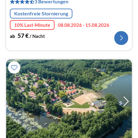
pr
3 Bewertungen
Na
Kostenfreie Stornierung
10% Last-Minute
08.08.2026 - 15.08.2026
57
€
ab
/ Nacht