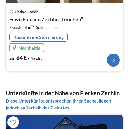
Pre
Flecken Zechlin
ab
6
Fewo Flecken Zechlin „Lenchen“
pr
2
2 Gäste
38 m
1
Schlafzimmer
Na
Kostenfreie Stornierung
Nachhaltig
64
€
ab
/ Nacht
Unterkünfte in der Nähe von Flecken Zechlin
Diese Unterkünfte entsprechen Ihrer Suche, liegen
jedoch außerhalb des Zielortes.