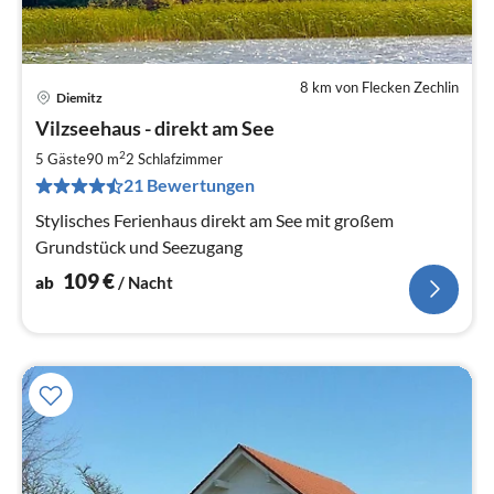
8 km von Flecken Zechlin
Diemitz
Pre
Vilzseehaus - direkt am See
ab
1
2
5 Gäste
90 m
2
Schlafzimmer
pr
21 Bewertungen
Na
Stylisches Ferienhaus direkt am See mit großem
Grundstück und Seezugang
109
€
ab
/ Nacht