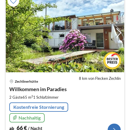
8 km von Flecken Zechlin
Pre
Zechlinerhütte
ab
6
Willkommen im Paradies
pr
2
2 Gäste
65 m
1
Schlafzimmer
Na
Kostenfreie Stornierung
Nachhaltig
66
€
ab
/ Nacht