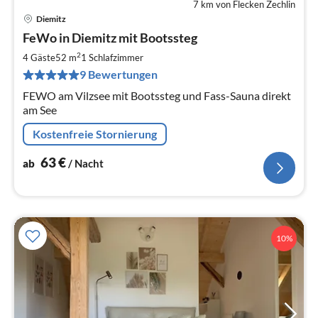
7 km von Flecken Zechlin
Diemitz
Pre
FeWo in Diemitz mit Bootssteg
ab
6
2
4 Gäste
52 m
1
Schlafzimmer
pr
9 Bewertungen
Na
FEWO am Vilzsee mit Bootssteg und Fass-Sauna direkt
am See
Kostenfreie Stornierung
63
€
ab
/ Nacht
10%