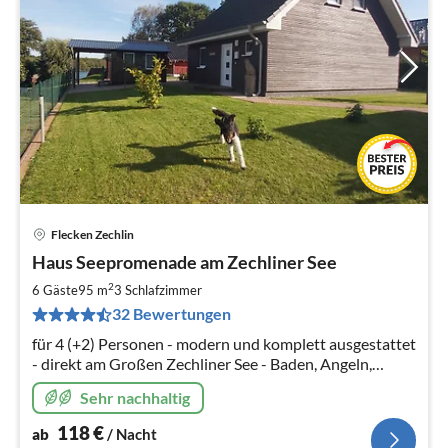
Flecken Zechlin
Pre
Haus Seepromenade am Zechliner See
ab
1
2
6 Gäste
95 m
3
Schlafzimmer
pr
32 Bewertungen
Na
für 4 (+2) Personen - modern und komplett ausgestattet
- direkt am Großen Zechliner See - Baden, Angeln,
Wandern
Sehr nachhaltig
118
€
ab
/ Nacht