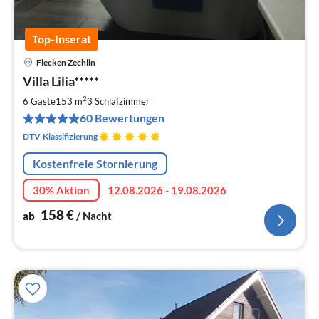
Top-Inserat
Flecken Zechlin
Pre
Villa Lilia*****
ab
1
2
6 Gäste
153 m
3
Schlafzimmer
pr
60 Bewertungen
Na
DTV-Klassifizierung
Kostenfreie Stornierung
30% Aktion
12.08.2026 - 19.08.2026
158
€
ab
/ Nacht