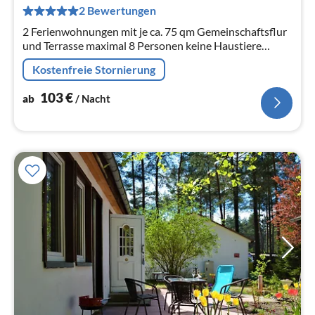
pr
2 Bewertungen
Na
2 Ferienwohnungen mit je ca. 75 qm Gemeinschaftsflur
und Terrasse maximal 8 Personen keine Haustiere
Vermietung vom 01.04. bis 31.10. 2025 Andere Zeiten
Kostenfreie Stornierung
auf Anfrage
103
€
ab
/ Nacht