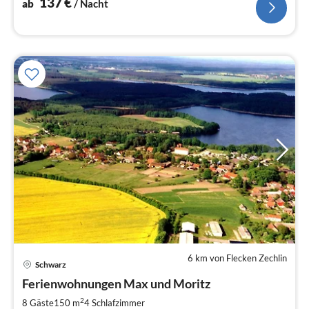
137
€
ab
/ Nacht
6 km von Flecken Zechlin
Schwarz
Pre
Ferienwohnungen Max und Moritz
ab
1
2
8 Gäste
150 m
4
Schlafzimmer