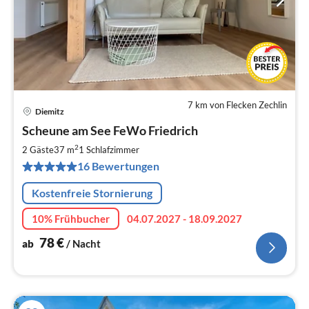
7 km von Flecken Zechlin
Diemitz
Pre
Scheune am See FeWo Friedrich
ab
7
2
2 Gäste
37 m
1
Schlafzimmer
pr
16 Bewertungen
Na
Kostenfreie Stornierung
10% Frühbucher
04.07.2027 - 18.09.2027
78
€
ab
/ Nacht