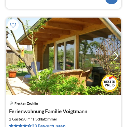
Flecken Zechlin
Pre
Ferienwohnung Familie Voigtmann
ab
7
2
2 Gäste
50 m
1
Schlafzimmer
pr
23 Bewertungen