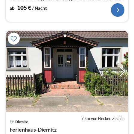
für Ihren Urlaub
105
€
ab
/ Nacht
7 km von Flecken Zechlin
Diemitz
Pre
Ferienhaus-Diemitz
ab