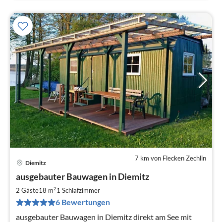
7 km von Flecken Zechlin
Diemitz
Pre
ausgebauter Bauwagen in Diemitz
ab
6
2
2 Gäste
18 m
1
Schlafzimmer
pr
6 Bewertungen
Na
ausgebauter Bauwagen in Diemitz direkt am See mit