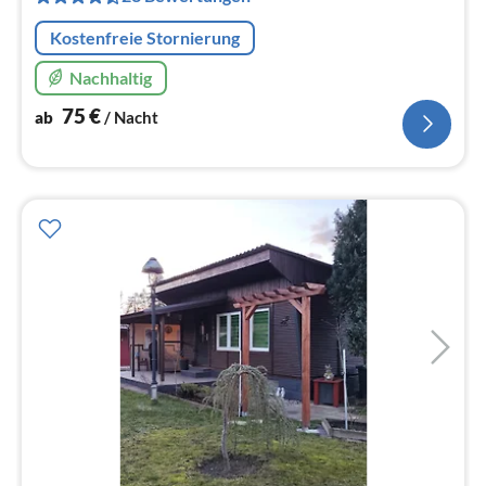
Na
Kostenfreie Stornierung
Nachhaltig
75
€
ab
/ Nacht