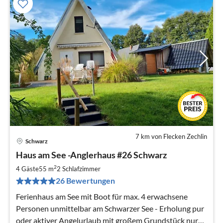
7 km von Flecken Zechlin
Schwarz
Pre
Haus am See -Anglerhaus #26 Schwarz
ab
1
2
4 Gäste
55 m
2
Schlafzimmer
pr
26 Bewertungen
Na
Ferienhaus am See mit Boot für max. 4 erwachsene
Personen unmittelbar am Schwarzer See - Erholung pur
oder aktiver Angelurlaub mit großem Grundstück nur