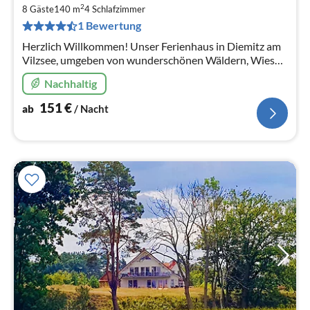
1
2
8 Gäste
140 m
4
Schlafzimmer
pr
1 Bewertung
Na
Herzlich Willkommen! Unser Ferienhaus in Diemitz am
Vilzsee, umgeben von wunderschönen Wäldern, Wiesen
und Seen, liegt am südlichen Rand der
Nachhaltig
Mecklenburgischen Seenplatte.
151
€
ab
/ Nacht