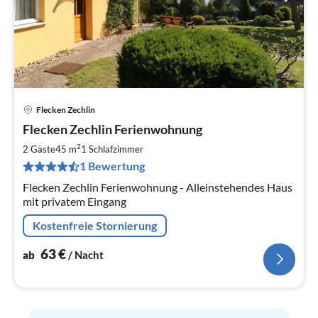
Flecken Zechlin
Pre
Flecken Zechlin Ferienwohnung
ab
6
2
2 Gäste
45 m
1
Schlafzimmer
pr
1 Bewertung
Na
Flecken Zechlin Ferienwohnung - Alleinstehendes Haus
mit privatem Eingang
Kostenfreie Stornierung
63
€
ab
/ Nacht