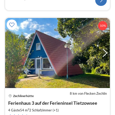
10%
8 km von Flecken Zechlin
Zechlinerhütte
Pre
Ferienhaus 3 auf der Ferieninsel Tietzowsee
ab
5
2
4 Gäste
54 m
2
Schlafzimmer (+1)